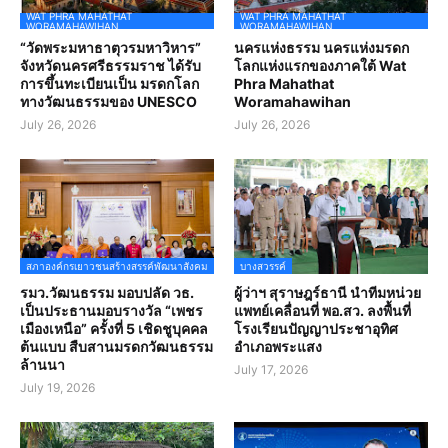
WAT PHRA MAHATHAT
WAT PHRA MAHATHAT
WORAMAHAWIHAN
WORAMAHAWIHAN
“วัดพระมหาธาตุวรมหาวิหาร”
นครแห่งธรรม นครแห่งมรดก
จังหวัดนครศรีธรรมราช ได้รับ
โลกแห่งแรกของภาคใต้ Wat
การขึ้นทะเบียนเป็น มรดกโลก
Phra Mahathat
ทางวัฒนธรรมของ UNESCO
Woramahawihan
July 26, 2026
July 26, 2026
สภาองค์กรเยาวชนสร้างสรรค์พัฒนาสังคม
บางสวรรค์
รมว.วัฒนธรรม มอบปลัด วธ.
ผู้ว่าฯ สุราษฎร์ธานี นำทีมหน่วย
เป็นประธานมอบรางวัล “เพชร
แพทย์เคลื่อนที่ พอ.สว. ลงพื้นที่
เมืองเหนือ” ครั้งที่ 5 เชิดชูบุคคล
โรงเรียนปัญญาประชาอุทิศ
ต้นแบบ สืบสานมรดกวัฒนธรรม
อำเภอพระแสง
ล้านนา
July 17, 2026
July 19, 2026