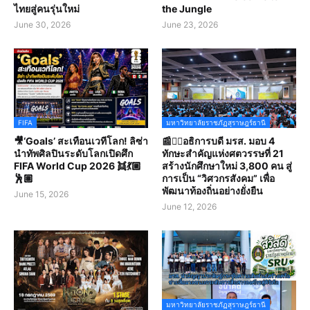
ไทยสู่คนรุ่นใหม่
the Jungle
June 30, 2026
June 23, 2026
FIFA
มหาวิทยาลัยราชภัฏสุราษฎร์ธานี
🎥‘Goals’ สะเทือนเวทีโลก! ลิซ่า
📰✍🏻อธิการบดี มรส. มอบ 4
นำทัพศิลปินระดับโลกเปิดศึก
ทักษะสำคัญแห่งศตวรรษที่ 21
FIFA World Cup 2026 👯💃🏼
สร้างนักศึกษาใหม่ 3,800 คน สู่
🕺🏽
การเป็น “วิศวกรสังคม” เพื่อ
พัฒนาท้องถิ่นอย่างยั่งยืน
June 15, 2026
June 12, 2026
มหาวิทยาลัยราชภัฏสุราษฎร์ธานี