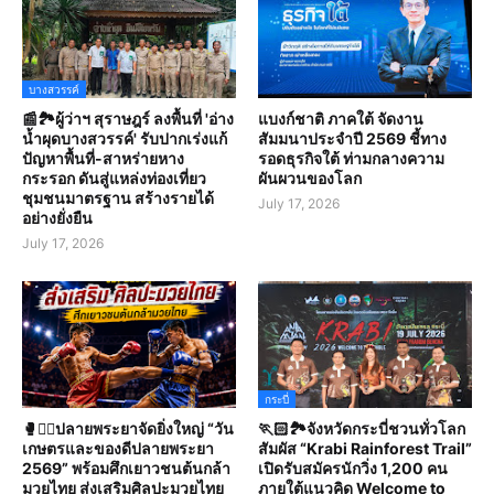
บางสวรรค์
📰🏞️ผู้ว่าฯ สุราษฎร์ ลงพื้นที่ 'อ่าง
แบงก์ชาติ ภาคใต้ จัดงาน
น้ำผุดบางสวรรค์' รับปากเร่งแก้
สัมมนาประจำปี 2569 ชี้ทาง
ปัญหาพื้นที่-สาหร่ายหาง
รอดธุรกิจใต้ ท่ามกลางความ
กระรอก ดันสู่แหล่งท่องเที่ยว
ผันผวนของโลก
ชุมชนมาตรฐาน สร้างรายได้
July 17, 2026
อย่างยั่งยืน
July 17, 2026
กระบี่
🥊🤼‍♀️ปลายพระยาจัดยิ่งใหญ่ “วัน
🏃🏻🏞️จังหวัดกระบี่ชวนทั่วโลก
เกษตรและของดีปลายพระยา
สัมผัส “Krabi Rainforest Trail”
2569” พร้อมศึกเยาวชนต้นกล้า
เปิดรับสมัครนักวิ่ง 1,200 คน
มวยไทย ส่งเสริมศิลปะมวยไทย
ภายใต้แนวคิด Welcome to