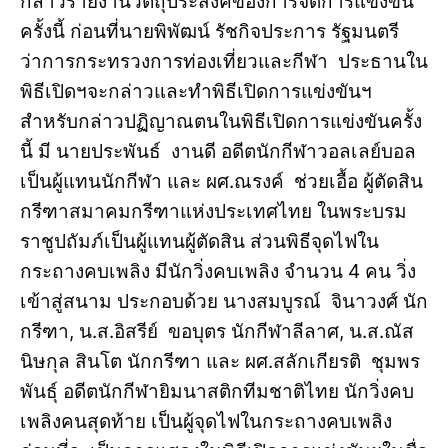
กล่าวรายงานวัตถุประสงค์ของการจัดการแข่งขัน
ครั้งนี้ ก่อนที่นายพิพัฒน์ รัชกิจประการ รัฐมนตรี
ว่าการกระทรวงการท่องเที่ยวและกีฬา ประธานใน
พิธีเปิดฯจะกล่าวและทำพิธีเปิดการแข่งขันฯ
สำหรับกล่าวปฏิญาณตนในพิธีเปิดการแข่งขันครั้ง
นี้ มี นายประพันธ์ งานดี อดีตนักกีฬาวอลเลย์บอล
เป็นผู้แทนนักกีฬา และ ผศ.ณรงค์ ช่วยเอื้อ ผู้ตัดสิน
กรีฑาสมาคมกรีฑาแห่งประเทศไทย ในพระบรม
ราชูปถัมภ์เป็นผู้แทนผู้ตัดสิน ส่วนพิธีจุดไฟใน
กระถางคบเพลิง มีนักวิ่งคบเพลิง จำนวน 4 คน วิ่ง
เข้าสู่สนาม ประกอบด้วย นางสมบูรณ์ จินาวงศ์ นัก
กรีฑา, น.ส.อิสรีย์ ขอบุตร นักกีฬาลีลาศ, น.ส.ณัส
นิษกุล สินโต นักกรีฑา และ ผศ.สลักเกียรติ ชุมพร
พันธุ์ อดีตนักกีฬายิมนาสติกทีมชาติไทย นักวิ่งคบ
เพลิงคนสุดท้าย เป็นผู้จุดไฟในกระถางคบเพลิง