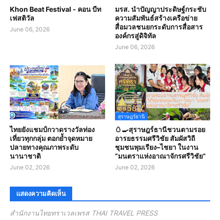
Khon Beat Festival - คอน บีท
มรส. นำปัญญาประดิษฐ์กระชับ
เฟสติวัล
ความสัมพันธ์สร้างเครือข่าย
สื่อมวลชนยกระดับการสื่อสาร
June 06, 2026
องค์กรสู่ดิจิทัล
June 06, 2026
สุราษฎร์ธานี
ไทยยังแชมป์กวาดรางวัลท่อง
🥚🍳สุราษฎร์ธานีชวนตามรอย
เที่ยวทุกกลุ่ม ตอกย้ำจุดหมาย
อารยธรรมศรีวิชัย สัมผัสวิถี
ปลายทางคุณภาพระดับ
ชุมชนพุมเรียง–ไชยา ในงาน
นานาชาติ
“มนตราแห่งอาณาจักรศรีวิชัย”
June 02, 2026
June 02, 2026
แสดงความคิดเห็น
สำนักงานไทยทราเวลเพรส THAI TRAVEL PRESS