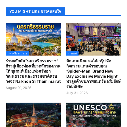
YOU MIGHT LIKE ข่าวคนสนใจ
นครศรีธรรมราช
รถยนต์
ร่วมผลักดัน“นครศรีธรรมราช”
มิลเลนเนียม ออโต้ กรุ๊ป จัด
ก้าวสู่เมืองท่องเที่ยวหลักของภาค
กิจกรรมแทนคำขอบคุณ
ใต้ ชูเสน่ห์เมืองแห่งศรัทธา
‘Spider-Man: Brand New
วัฒนธรรม และธรรมชาติครบ
Day Exclusive Movie Night’
วงจร Na khon Si Tham ma rat
พาลูกค้าชมภาพยนตร์ฟอร์มยักษ์
รอบพิเศษ
August 01, 2026
July 31, 2026