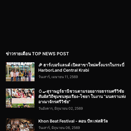
ข่าวรายเดือน TOP NEWS POST
🎉 ฮาร์เบอร์แลนด์ เปิดสาขาใหม่ครั้งแรกในกระบี่
HarborLand Central Krabi
วันเสาร์, เมษายน 11, 2569
🥚🍳สุราษฎร์ธานีชวนตามรอยอารยธรรมศรีวิชัย
สัมผัสวิถีชุมชนพุมเรียง–ไชยา ในงาน “มนตราแห่ง
อาณาจักรศรีวิชัย”
วันอังคาร, มิถุนายน 02, 2569
Khon Beat Festival - คอน บีท เฟสติวัล
วันเสาร์, มิถุนายน 06, 2569