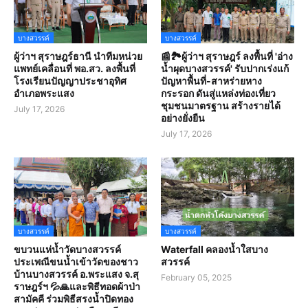
บางสวรรค์
บางสวรรค์
ผู้ว่าฯ สุราษฎร์ธานี นำทีมหน่วย
📰🏞️ผู้ว่าฯ สุราษฎร์ ลงพื้นที่ 'อ่าง
แพทย์เคลื่อนที่ พอ.สว. ลงพื้นที่
น้ำผุดบางสวรรค์' รับปากเร่งแก้
โรงเรียนปัญญาประชาอุทิศ
ปัญหาพื้นที่-สาหร่ายหาง
อำเภอพระแสง
กระรอก ดันสู่แหล่งท่องเที่ยว
ชุมชนมาตรฐาน สร้างรายได้
July 17, 2026
อย่างยั่งยืน
July 17, 2026
บางสวรรค์
บางสวรรค์
ขบวนแห่น้ำวัดบางสวรรค์
Waterfall คลองน้ำใสบาง
ประเพณีขนน้ำเข้าวัดของชาว
สวรรค์
บ้านบางสวรรค์ อ.พระแสง จ.สุ
February 05, 2025
ราษฎร์ฯ 💦🙏และพิธีทอดผ้าป่า
สามัคคี ร่วมพิธีสรงน้ำปิดทอง