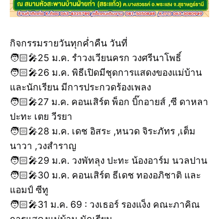
กิจกรรมรายวันทุกค่ำคืน วันที่
🧑🏻‍🎤25 ม.ค. รำวงเวียนครก วงศรีนาโพธิ์
🧑🏻‍🎤26 ม.ค. พิธีเปิดมีชุดการแสดงของแม่บ้าน
และนักเรียน มีการประกวดร้องเพลง
🧑🏻‍🎤27 ม.ค. คอนเสิร์ต พ็อก บิ๊กอายส์ ,ซี ดาหลา
ปะทะ เตย วีรยา
🧑🏻‍🎤28 ม.ค. เดช อิสระ ,หนวด จิระภัทร ,เต็ม
นาวา ,วงสำราญ
🧑🏻‍🎤29 ม.ค. วงพัทลุง ปะทะ น้องอาร์ม นวลปาน
🧑🏻‍🎤30 ม.ค. คอนเสิร์ต ธีเดช ทองอภิชาติ และ
แอมป์ ซีทู
🧑🏻‍🎤31 ม.ค. 69 : วงเธอร์ รองแง็ง คณะภาคิณ