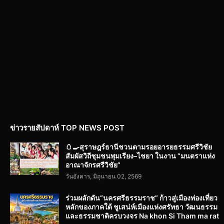
ข่าวรายสัปดาห์ TOP NEWS POST
🥚🍳สุราษฎร์ธานีชวนตามรอยอารยธรรมศรีวิชัย
สัมผัสวิถีชุมชนพุมเรียง–ไชยา ในงาน “มนตราแห่ง
อาณาจักรศรีวิชัย”
วันอังคาร, มิถุนายน 02, 2569
ร่วมผลักดัน“นครศรีธรรมราช” ก้าวสู่เมืองท่องเที่ยว
หลักของภาคใต้ ชูเสน่ห์เมืองแห่งศรัทธา วัฒนธรรม
และธรรมชาติครบวงจร Na khon Si Tham ma rat