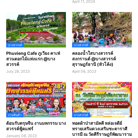
April 11, 2024
บางสวรรค์
บางสวรรค์
Phuvieng Cafe ภูเวียง คาเฟ่
คลองน้ำใสบางสวรรค์
สวนดอกไม้แห่งแรก @บาง
สงกรานต์ @บางสวรรค์
สวรรค์
สุราษฎร์ธานี (หัวโค้ง)
July 28, 2023
April 06, 2023
งานสินค้า
บางสวรรค์
ต้อนรับตรุษจีน งานมหกรรม บาง
ทอดผ้าป่าสามัคคี หล่อเจดีย์
สวรรค์ฟู้ดแฟร์
ทรายเสริมดวงเสริมชะตาราศี
บารมี ณ วัดคีรีราษฎร์พัฒนาราม
January 08, 2023