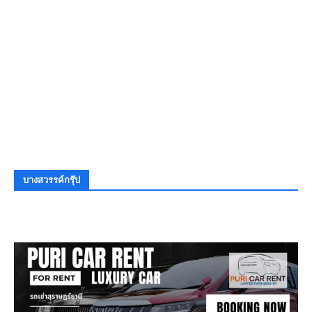
บางสวรรค์กรุ๊ป