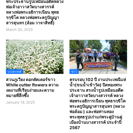
พระประธานรูปเหมือนอดีตหลวง
พ่อเจ้าอาวาสวัดบางสวรรค์
หลวงพ่อพระอธิการเนียน พุทธ
รกฺขิโต หลวงพ่อพระครูปัญญา
สารสุนทร (ล้อม วาจาสิทธิ์)
March 30, 2025
บางสวรรค์
ข่าว
สวนภูเวียง ดอกคัตเตอร์ขาว
ครบรอบ 102 ปี งานประเพณีแห่
White cutter flowers ความ
น้ำ(ขนน้ำเข้าวัด) ปิดทองพระ
งดงามที่เรียบง่ายและความ
ประธาน สรงน้ำรูปเหมือนอดีต
หมายที่ลึกซึ้ง
เจ้าอาวาสวัดบางสวรรค์ หลวง
พ่อพระอธิการเนียน พุทธรกฺขิโต
January 18, 2025
พระครูปัญญาสารสุนทร (หลวง
พ่อล้อม ) และพ่อท่านทอง
พระพุทธรูปเก่าแก่พระคู่บ้านคู่
เมืองบ้านบางสวรรค์ ประจำปี
2567