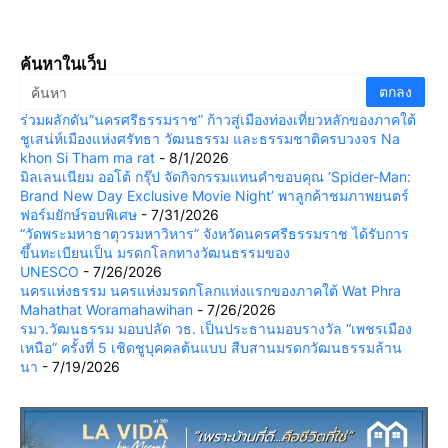
ค้นหาในเว็บ
ร่วมผลักดัน“นครศรีธรรมราช” ก้าวสู่เมืองท่องเที่ยวหลักของภาคใต้
ชูเสน่ห์เมืองแห่งศรัทธา วัฒนธรรม และธรรมชาติครบวงจร Na
khon Si Tham ma rat
- 8/1/2026
มิลเลนเนียม ออโต้ กรุ๊ป จัดกิจกรรมแทนคำขอบคุณ ‘Spider-Man:
Brand New Day Exclusive Movie Night’ พาลูกค้าชมภาพยนตร์
ฟอร์มยักษ์รอบพิเศษ
- 7/31/2026
“วัดพระมหาธาตุวรมหาวิหาร” จังหวัดนครศรีธรรมราช ได้รับการ
ขึ้นทะเบียนเป็น มรดกโลกทางวัฒนธรรมของ
UNESCO
- 7/26/2026
นครแห่งธรรม นครแห่งมรดกโลกแห่งแรกของภาคใต้ Wat Phra
Mahathat Woramahawihan
- 7/26/2026
รมว.วัฒนธรรม มอบปลัด วธ. เป็นประธานมอบรางวัล “เพชรเมือง
เหนือ” ครั้งที่ 5 เชิดชูบุคคลต้นแบบ สืบสานมรดกวัฒนธรรมล้าน
นา
- 7/19/2026