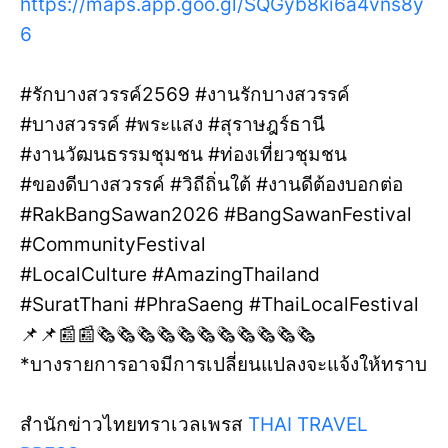
https://maps.app.goo.gl/SQGyb8ki6a4vns8y
6
#รักบางสวรรค์2569 #งานรักบางสวรรค์
#บางสวรรค์ #พระแสง #สุราษฎร์ธานี
#งานวัฒนธรรมชุมชน #ท่องเที่ยวชุมชน
#ของดีบางสวรรค์ #วิถีถิ่นใต้ #งานดีต้องบอกต่อ
#RakBangSawan2026 #BangSawanFestival
#CommunityFestival
#LocalCulture #AmazingThailand
#SuratThani #PhraSaeng #ThaiLocalFestival
📌📌📰📰🗞️🗞️🗞️🗞️🗞️🗞️🗞️🗞️🗞️🗞️🗞️
*บางรายการอาจมีการเปลี่ยนแปลงจะแจ้งให้ทราบ
สำนักข่าวไทยทราเวลเพรส
THAI TRAVEL