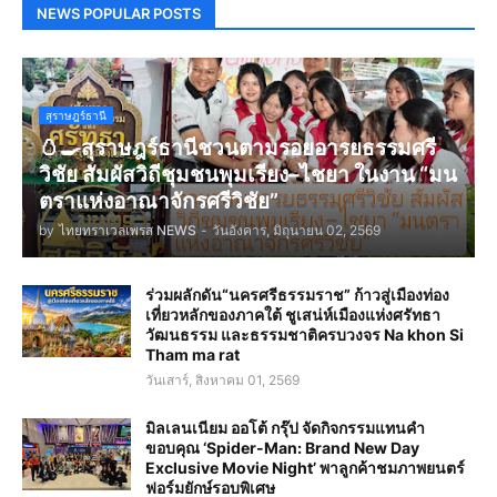
NEWS POPULAR POSTS
สุราษฎร์ธานี
🥚🍳สุราษฎร์ธานีชวนตามรอยอารยธรรมศรี
วิชัย สัมผัสวิถีชุมชนพุมเรียง–ไชยา ในงาน “มน
ตราแห่งอาณาจักรศรีวิชัย”
by
ไทยทราเวลเพรส NEWS
-
วันอังคาร, มิถุนายน 02, 2569
ร่วมผลักดัน“นครศรีธรรมราช” ก้าวสู่เมืองท่อง
เที่ยวหลักของภาคใต้ ชูเสน่ห์เมืองแห่งศรัทธา
วัฒนธรรม และธรรมชาติครบวงจร Na khon Si
Tham ma rat
วันเสาร์, สิงหาคม 01, 2569
มิลเลนเนียม ออโต้ กรุ๊ป จัดกิจกรรมแทนคำ
ขอบคุณ ‘Spider-Man: Brand New Day
Exclusive Movie Night’ พาลูกค้าชมภาพยนตร์
ฟอร์มยักษ์รอบพิเศษ