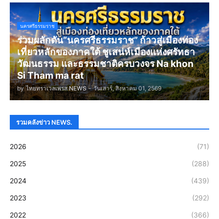
นครศรีธรรมราช
ร่วมผลักดัน“นครศรีธรรมราช” ก้าวสู่เมืองท่อง
เที่ยวหลักของภาคใต้ ชูเสน่ห์เมืองแห่งศรัทธา
วัฒนธรรม และธรรมชาติครบวงจร Na khon
Si Tham ma rat
by
ไทยทราเวลเพรส NEWS
-
วันเสาร์, สิงหาคม 01, 2569
รวมคลังข่าว NEWS.
2026
(71)
2025
(288)
2024
(439)
2023
(292)
2022
(366)