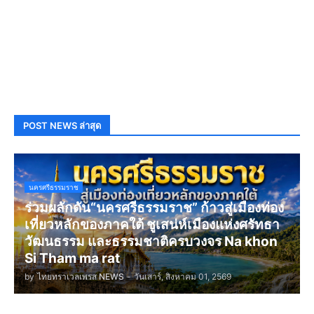
POST NEWS ล่าสุด
นครศรีธรรมราช
ร่วมผลักดัน“นครศรีธรรมราช” ก้าวสู่เมืองท่อง
เที่ยวหลักของภาคใต้ ชูเสน่ห์เมืองแห่งศรัทธา
วัฒนธรรม และธรรมชาติครบวงจร Na khon
Si Tham ma rat
by
ไทยทราเวลเพรส NEWS
-
วันเสาร์, สิงหาคม 01, 2569