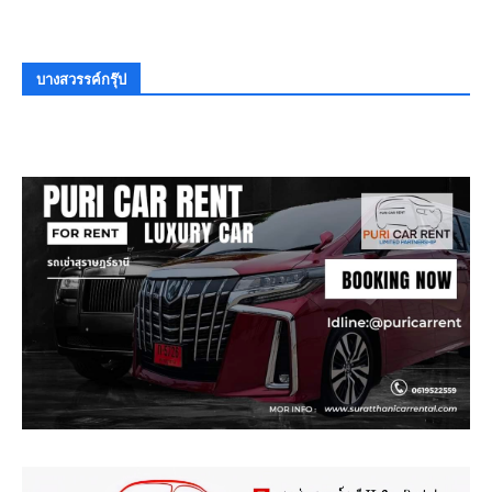
บางสวรรค์กรุ๊ป