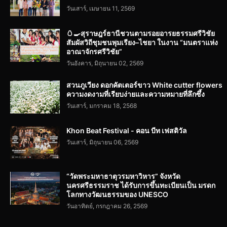
วันเสาร์, เมษายน 11, 2569
🥚🍳สุราษฎร์ธานีชวนตามรอยอารยธรรมศรีวิชัย
สัมผัสวิถีชุมชนพุมเรียง–ไชยา ในงาน “มนตราแห่ง
อาณาจักรศรีวิชัย”
วันอังคาร, มิถุนายน 02, 2569
สวนภูเวียง ดอกคัตเตอร์ขาว White cutter flowers
ความงดงามที่เรียบง่ายและความหมายที่ลึกซึ้ง
วันเสาร์, มกราคม 18, 2568
Khon Beat Festival - คอน บีท เฟสติวัล
วันเสาร์, มิถุนายน 06, 2569
“วัดพระมหาธาตุวรมหาวิหาร” จังหวัด
นครศรีธรรมราช ได้รับการขึ้นทะเบียนเป็น มรดก
โลกทางวัฒนธรรมของ UNESCO
วันอาทิตย์, กรกฎาคม 26, 2569