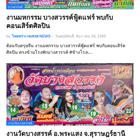
บางสวรรค์
งานมหกรรม บางสวรรค์ฟู้ดแฟร์ พบกับ
คอนเสิร์ตศิลปิน
by
ไทยทราเวลเพรส NEWS
-
วันพฤหัสบดี, ธันวาคม 29, 2565
ต้อนรับตรุษจีน งานมหกรรม บางสวรรค์ฟู้ดแฟร์ พบกับคอนเสิร์ต
ศิลปิน ตรงข้ามโรงพักบางสวรรค์ #ข้างโรงเ…
งานวัดบางสวรรค์
งานวัดบางสรรค์ อ.พระแสง จ.สุราษฎร์ธานี