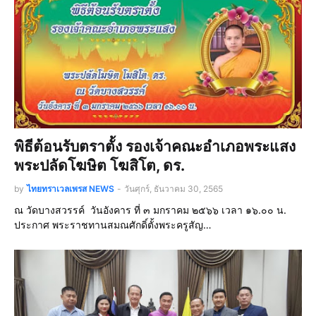
พิธีต้อนรับตราตั้ง รองเจ้าคณะอำเภอพระแสง
พระปลัดโฆษิต โฆสิโต, ดร.
by
ไทยทราเวลเพรส NEWS
-
วันศุกร์, ธันวาคม 30, 2565
ณ วัดบางสวรรค์ วันอังคาร ที่ ๓ มกราคม ๒๕๖๖ เวลา ๑๖.๐๐ น.
ประกาศ พระราชทานสมณศักดิ์ตั้งพระครูสัญ…