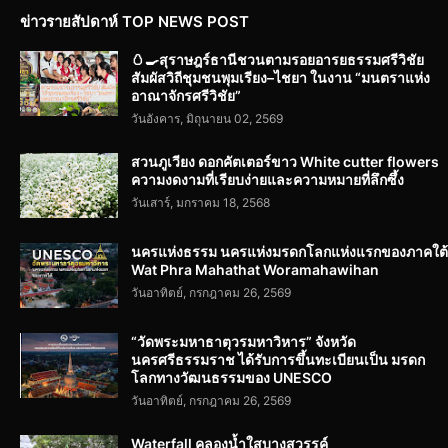
ข่าวรายสัปดาห์ TOP NEWS POST
🥚🍳สุราษฎร์ธานีชวนตามรอยอารยธรรมศรีวิชัย
สัมผัสวิถีชุมชนพุมเรียง–ไชยา ในงาน “มนตราแห่ง
อาณาจักรศรีวิชัย”
วันอังคาร, มิถุนายน 02, 2569
สวนภูเวียง ดอกคัตเตอร์ขาว White cutter flowers
ความงดงามที่เรียบง่ายและความหมายที่ลึกซึ้ง
วันเสาร์, มกราคม 18, 2568
นครแห่งธรรม นครแห่งมรดกโลกแห่งแรกของภาคใต้
Wat Phra Mahathat Woramahawihan
วันอาทิตย์, กรกฎาคม 26, 2569
“วัดพระมหาธาตุวรมหาวิหาร” จังหวัด
นครศรีธรรมราช ได้รับการขึ้นทะเบียนเป็น มรดก
โลกทางวัฒนธรรมของ UNESCO
วันอาทิตย์, กรกฎาคม 26, 2569
Waterfall คลองน้ำใสบางสวรรค์