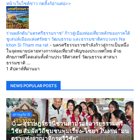
หน้าเว็บไซต์ข่าว กดลิ้งก์อ่านต่อ>>
ร่วมผลักดัน“นครศรีธรรมราช” ก้าวสู่เมืองท่องเที่ยวหลักของภาคใต้
ชูเสน่ห์เมืองแห่งศรัทธา วัฒนธรรม และธรรมชาติครบวงจร Na
khon Si Tham ma rat
-
นครศรีธรรมราชกำลังก้าวสู่การเป็นหนึ่ง
ในจุดหมายปลายทางการท่องเที่ยวสำคัญของประเทศไทย ด้วย
ศักยภาพที่โดดเด่นทั้งด้านประวัติศาสตร์ วัฒนธรรม ศาสนา
ธรรมชาติ ...
1 สัปดาห์ที่ผ่านมา
NEWS POPULAR POSTS
สุราษฎร์ธานี
🥚🍳สุราษฎร์ธานีชวนตามรอยอารยธรรมศรี
วิชัย สัมผัสวิถีชุมชนพุมเรียง–ไชยา ในงาน “มน
ตราแห่งอาณาจักรศรีวิชัย”