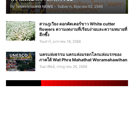
by
ไทยทราเวลเพรส NEWS
-
วันอังคาร, มิถุนายน 02, 2569
สวนภูเวียง ดอกคัตเตอร์ขาว White cutter
flowers ความงดงามที่เรียบง่ายและความหมายที่
ลึกซึ้ง
วันเสาร์, มกราคม 18, 2568
นครแห่งธรรม นครแห่งมรดกโลกแห่งแรกของ
ภาคใต้ Wat Phra Mahathat Woramahawihan
วันอาทิตย์, กรกฎาคม 26, 2569
.
.
.
.
.
.
.
.
.
.
.
.
.
.
.
.
.
.
.
.
.
.
.
.
.
.
.
.
.
.