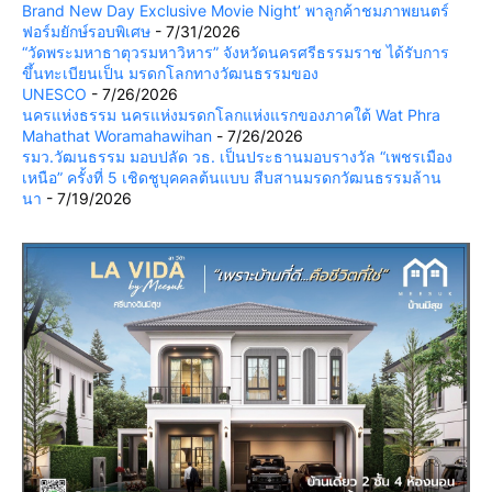
Brand New Day Exclusive Movie Night’ พาลูกค้าชมภาพยนตร์
ฟอร์มยักษ์รอบพิเศษ
- 7/31/2026
“วัดพระมหาธาตุวรมหาวิหาร” จังหวัดนครศรีธรรมราช ได้รับการ
ขึ้นทะเบียนเป็น มรดกโลกทางวัฒนธรรมของ
UNESCO
- 7/26/2026
นครแห่งธรรม นครแห่งมรดกโลกแห่งแรกของภาคใต้ Wat Phra
Mahathat Woramahawihan
- 7/26/2026
รมว.วัฒนธรรม มอบปลัด วธ. เป็นประธานมอบรางวัล “เพชรเมือง
เหนือ” ครั้งที่ 5 เชิดชูบุคคลต้นแบบ สืบสานมรดกวัฒนธรรมล้าน
นา
- 7/19/2026