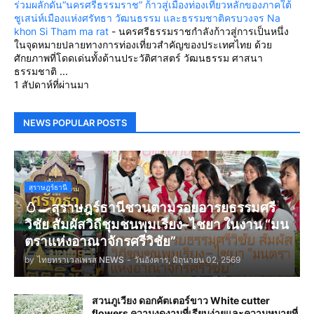
ร่วมผลักดัน“นครศรีธรรมราช” ก้าวสู่เมืองท่องเที่ยวหลักของภาคใต้
ชูเสน่ห์เมืองแห่งศรัทธา วัฒนธรรม และธรรมชาติครบวงจร Na
khon Si Tham ma rat
-
นครศรีธรรมราชกำลังก้าวสู่การเป็นหนึ่ง
ในจุดหมายปลายทางการท่องเที่ยวสำคัญของประเทศไทย ด้วย
ศักยภาพที่โดดเด่นทั้งด้านประวัติศาสตร์ วัฒนธรรม ศาสนา
ธรรมชาติ ...
1 สัปดาห์ที่ผ่านมา
NEWS POPULAR POSTS
สุราษฎร์ธานี
🥚🍳สุราษฎร์ธานีชวนตามรอยอารยธรรมศรี
วิชัย สัมผัสวิถีชุมชนพุมเรียง–ไชยา ในงาน “มน
ตราแห่งอาณาจักรศรีวิชัย”
by
ไทยทราเวลเพรส NEWS
-
วันอังคาร, มิถุนายน 02, 2569
สวนภูเวียง ดอกคัตเตอร์ขาว White cutter
flowers ความงดงามที่เรียบง่ายและความหมายที่