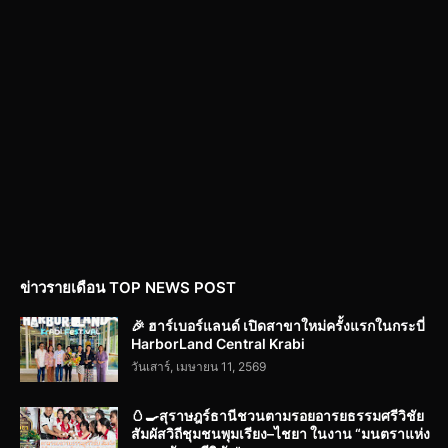
ข่าวรายเดือน TOP NEWS POST
🎉 ฮาร์เบอร์แลนด์ เปิดสาขาใหม่ครั้งแรกในกระบี่
HarborLand Central Krabi
วันเสาร์, เมษายน 11, 2569
🥚🍳สุราษฎร์ธานีชวนตามรอยอารยธรรมศรีวิชัย
สัมผัสวิถีชุมชนพุมเรียง–ไชยา ในงาน “มนตราแห่ง