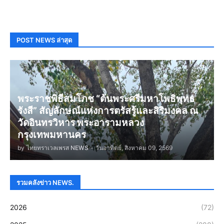
POST NEWS ล่าสุด
พระราชพิธีสมโภช “ต้นพระศรีมหาโพธิพุทธ
รังสี” สัญลักษณ์แห่งการตรัสรู้และสิริมงคล ณ
วัดอินทรวิหาร พระอารามหลวง
กรุงเทพมหานคร
by
ไทยทราเวลเพรส NEWS
-
วันอาทิตย์, สิงหาคม 09, 2569
รวมคลังข่าว NEWS.
2026
(72)