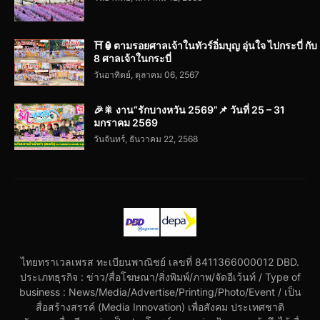
⛩️🏮ตามรอยศาลเจ้าในทัวร์อิ่มบุญ อุ่นใจ ไปกระบี่ กับ
8 ศาลเจ้าในกระบี่
วันอาทิตย์, ตุลาคม 06, 2567
🎉🎇 งาน“รักบางหวัน 2569”📌 วันที่ 25 – 31
มกราคม 2569
วันจันทร์, ธันวาคม 22, 2568
ไทยทราเวลเพรส ทะเบียนพาณิชย์ เลขที่ 8411366000012 DBD.
ประเภทธุรกิจ : ข่าว/สื่อโฆษณา/สิ่งพิมพ์/ภาพ/จัดอีเว้นท์ / Type of
business : News/Media/Advertise/Printing/Photo/Event / เป็น
สื่อสร้างสรรค์ (Media Innovation) เพื่อสังคม ประเทศชาติ