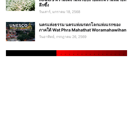
ลึกซึ้ง
วันเสาร์, มกราคม 18, 2568
นครแห่งธรรม นครแห่งมรดกโลกแห่งแรกของ
ภาคใต้ Wat Phra Mahathat Woramahawihan
วันอาทิตย์, กรกฎาคม 26, 2569
.
.
.
.
.
.
.
.
.
.
.
.
.
.
.
.
.
.
.
.
.
.
.
.
.
.
.
.
.
.