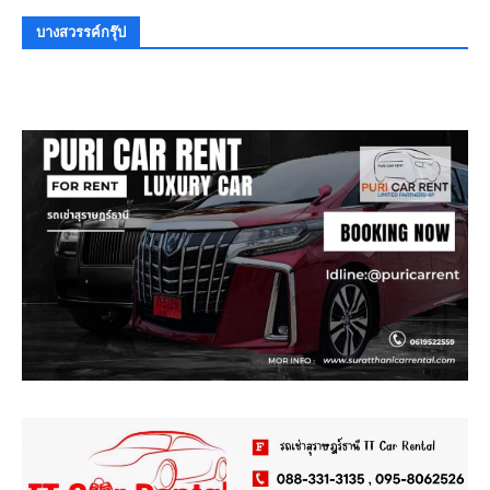
บางสวรรค์กรุ๊ป