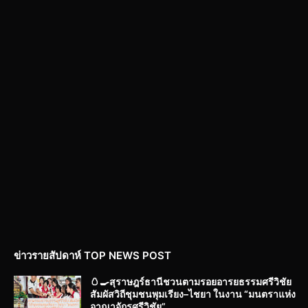
ข่าวรายสัปดาห์ TOP NEWS POST
🥚🍳สุราษฎร์ธานีชวนตามรอยอารยธรรมศรีวิชัย
สัมผัสวิถีชุมชนพุมเรียง–ไชยา ในงาน “มนตราแห่ง
อาณาจักรศรีวิชัย”