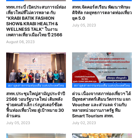
ททท.กระบี่ เปิดประสบการณ์ท่อง
สทท.จัดคอร์สเรียน พัฒนาทักษะ
เที่ยวใหม่ที่ไม่ควรพลาด กับ
ดิจิทัล กลยุทธการตลาดท่องเที่ยว
"KRABI BATIK FASHION
ยุค 5.0
SHOW& KRABI HEALTH &
July 05, 2023
WELLNESS TALK" ในงาน
เทศกาลเที่ยวเมืองไทย ปี 2566
August 06, 2023
สภาอุตสาหกรรมท่องเที่ยวแห่งประเทศไทย
สภาอุตสาหกรรมท่องเที่ยวแห่งประเทศไทย
สทท.ประชุมใหญ่สามัญประจำปี
ด่วน เนื่องจากสภาท่องเที่ยวฯ ได้
2566 วอนรัฐบาลใหม่ เติมพลัง
มียุทธศาสตร์เติมนวัตกรรม แจก
ช่วยคนตัวเล็ก เร่งบูสเตอร์ช๊อต
Voucher และส่วนลด ร่วมกับ
ฟื้นท่องเที่ยวไทย สู่เป้าหมาย 30
หลายหน่วยงานภาครัฐ ทีม
ล้านคน
Smart Tourism สทท.
July 05, 2023
July 02, 2023