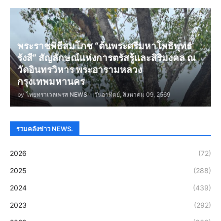
พระราชพิธีสมโภช “ต้นพระศรีมหาโพธิพุทธ
รังสี” สัญลักษณ์แห่งการตรัสรู้และสิริมงคล ณ
วัดอินทรวิหาร พระอารามหลวง
กรุงเทพมหานคร
by
ไทยทราเวลเพรส NEWS
-
วันอาทิตย์, สิงหาคม 09, 2569
รวมคลังข่าว NEWS.
2026
(72)
2025
(288)
2024
(439)
2023
(292)