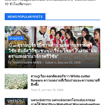
10 ชั่วโมงที่ผ่านมา
NEWS POPULAR POSTS
สุราษฎร์ธานี
🥚🍳สุราษฎร์ธานีชวนตามรอยอารยธรรมศรี
วิชัย สัมผัสวิถีชุมชนพุมเรียง–ไชยา ในงาน “มน
ตราแห่งอาณาจักรศรีวิชัย”
by
ไทยทราเวลเพรส NEWS
-
วันอังคาร, มิถุนายน 02, 2569
สวนภูเวียง ดอกคัตเตอร์ขาว White cutter
flowers ความงดงามที่เรียบง่ายและความหมายที่
ลึกซึ้ง
วันเสาร์, มกราคม 18, 2568
นครแห่งธรรม นครแห่งมรดกโลกแห่งแรกของ
ภาคใต้ Wat Phra Mahathat Woramahawihan