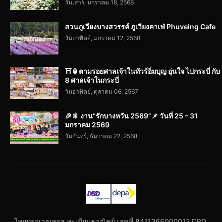
วันเสาร์, มกราคม 18, 2568
สวนภูเวียงบางสวรรค์ ภูเวียงคาเฟ่ Phuveing Cafe
วันอาทิตย์, มกราคม 12, 2568
⛩️🏮ตามรอยศาลเจ้าในทัวร์อิ่มบุญ อุ่นใจ ไปกระบี่ กับ
8 ศาลเจ้าในกระบี่
วันอาทิตย์, ตุลาคม 06, 2567
🎉🎇 งาน“รักบางหวัน 2569”📌 วันที่ 25 – 31
มกราคม 2569
วันจันทร์, ธันวาคม 22, 2568
ไทยทราเวลเพรส ทะเบียนพาณิชย์ เลขที่ 8411366000012 DBD.