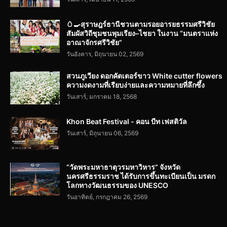
🥚🍳สุราษฎร์ธานีชวนตามรอยอารยธรรมศรีวิชัย
สัมผัสวิถีชุมชนพุมเรียง–ไชยา ในงาน “มนตราแห่ง
อาณาจักรศรีวิชัย”
วันอังคาร, มิถุนายน 02, 2569
สวนภูเวียง ดอกคัตเตอร์ขาว White cutter flowers
ความงดงามที่เรียบง่ายและความหมายที่ลึกซึ้ง
วันเสาร์, มกราคม 18, 2568
Khon Beat Festival - คอน บีท เฟสติวัล
วันเสาร์, มิถุนายน 06, 2569
“วัดพระมหาธาตุวรมหาวิหาร” จังหวัด
นครศรีธรรมราช ได้รับการขึ้นทะเบียนเป็น มรดก
โลกทางวัฒนธรรมของ UNESCO
วันอาทิตย์, กรกฎาคม 26, 2569