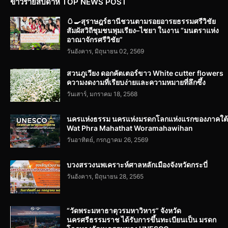
ข่าวรายสัปดาห์ TOP NEWS POST
🥚🍳สุราษฎร์ธานีชวนตามรอยอารยธรรมศรีวิชัย
สัมผัสวิถีชุมชนพุมเรียง–ไชยา ในงาน “มนตราแห่ง
อาณาจักรศรีวิชัย”
วันอังคาร, มิถุนายน 02, 2569
สวนภูเวียง ดอกคัตเตอร์ขาว White cutter flowers
ความงดงามที่เรียบง่ายและความหมายที่ลึกซึ้ง
วันเสาร์, มกราคม 18, 2568
นครแห่งธรรม นครแห่งมรดกโลกแห่งแรกของภาคใต้
Wat Phra Mahathat Woramahawihan
วันอาทิตย์, กรกฎาคม 26, 2569
บวงสรวงนพเคราะห์ศาลหลักเมืองจังหวัดกระบี่
วันอังคาร, มิถุนายน 28, 2565
“วัดพระมหาธาตุวรมหาวิหาร” จังหวัด
นครศรีธรรมราช ได้รับการขึ้นทะเบียนเป็น มรดก