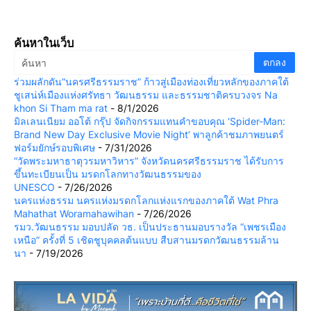
ค้นหาในเว็บ
ร่วมผลักดัน“นครศรีธรรมราช” ก้าวสู่เมืองท่องเที่ยวหลักของภาคใต้
ชูเสน่ห์เมืองแห่งศรัทธา วัฒนธรรม และธรรมชาติครบวงจร Na
khon Si Tham ma rat
- 8/1/2026
มิลเลนเนียม ออโต้ กรุ๊ป จัดกิจกรรมแทนคำขอบคุณ ‘Spider-Man:
Brand New Day Exclusive Movie Night’ พาลูกค้าชมภาพยนตร์
ฟอร์มยักษ์รอบพิเศษ
- 7/31/2026
“วัดพระมหาธาตุวรมหาวิหาร” จังหวัดนครศรีธรรมราช ได้รับการ
ขึ้นทะเบียนเป็น มรดกโลกทางวัฒนธรรมของ
UNESCO
- 7/26/2026
นครแห่งธรรม นครแห่งมรดกโลกแห่งแรกของภาคใต้ Wat Phra
Mahathat Woramahawihan
- 7/26/2026
รมว.วัฒนธรรม มอบปลัด วธ. เป็นประธานมอบรางวัล “เพชรเมือง
เหนือ” ครั้งที่ 5 เชิดชูบุคคลต้นแบบ สืบสานมรดกวัฒนธรรมล้าน
นา
- 7/19/2026