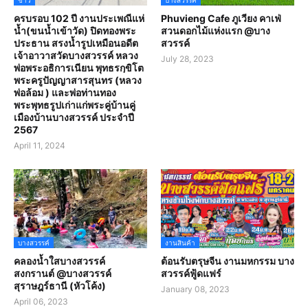
ข่าว
บางสวรรค์
ครบรอบ 102 ปี งานประเพณีแห่
Phuvieng Cafe ภูเวียง คาเฟ่
น้ำ(ขนน้ำเข้าวัด) ปิดทองพระ
สวนดอกไม้แห่งแรก @บาง
ประธาน สรงน้ำรูปเหมือนอดีต
สวรรค์
เจ้าอาวาสวัดบางสวรรค์ หลวง
July 28, 2023
พ่อพระอธิการเนียน พุทธรกฺขิโต
พระครูปัญญาสารสุนทร (หลวง
พ่อล้อม ) และพ่อท่านทอง
พระพุทธรูปเก่าแก่พระคู่บ้านคู่
เมืองบ้านบางสวรรค์ ประจำปี
2567
April 11, 2024
บางสวรรค์
งานสินค้า
คลองน้ำใสบางสวรรค์
ต้อนรับตรุษจีน งานมหกรรม บาง
สงกรานต์ @บางสวรรค์
สวรรค์ฟู้ดแฟร์
สุราษฎร์ธานี (หัวโค้ง)
January 08, 2023
April 06, 2023