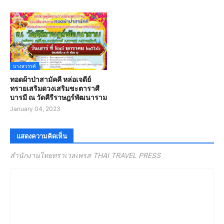
บางสวรรค์
ทอดผ้าป่าสามัคคี หล่อเจดีย์
ทรายเสริมดวงเสริมชะตาราศี
บารมี ณ วัดคีรีราษฎร์พัฒนาราม
January 04, 2023
แสดงความคิดเห็น
สำนักงานไทยทราเวลเพรส THAI TRAVEL PRESS