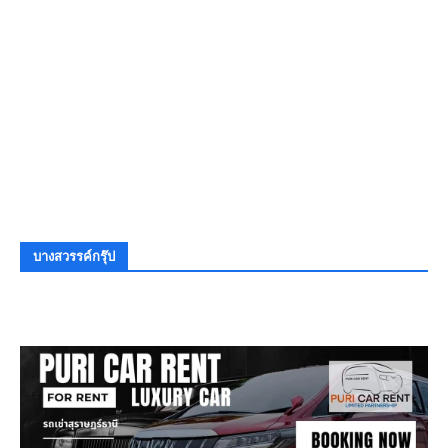
บางสวรรค์กรุ๊ป