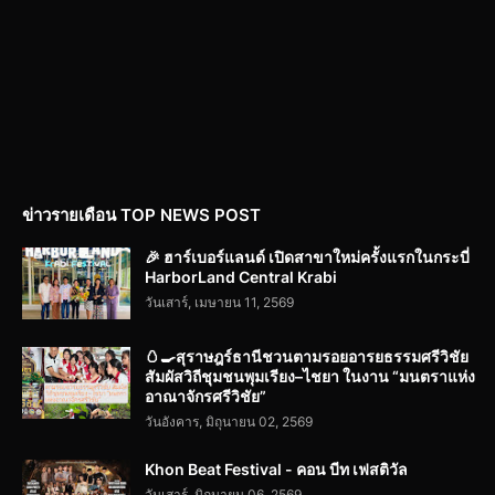
ข่าวรายเดือน TOP NEWS POST
🎉 ฮาร์เบอร์แลนด์ เปิดสาขาใหม่ครั้งแรกในกระบี่
HarborLand Central Krabi
วันเสาร์, เมษายน 11, 2569
🥚🍳สุราษฎร์ธานีชวนตามรอยอารยธรรมศรีวิชัย
สัมผัสวิถีชุมชนพุมเรียง–ไชยา ในงาน “มนตราแห่ง
อาณาจักรศรีวิชัย”
วันอังคาร, มิถุนายน 02, 2569
Khon Beat Festival - คอน บีท เฟสติวัล
วันเสาร์, มิถุนายน 06, 2569