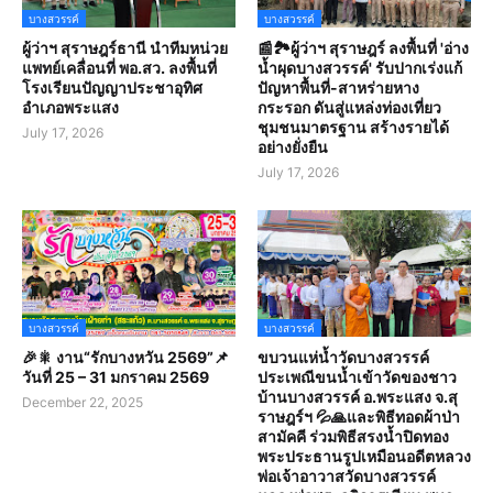
บางสวรรค์
บางสวรรค์
ผู้ว่าฯ สุราษฎร์ธานี นำทีมหน่วย
📰🏞️ผู้ว่าฯ สุราษฎร์ ลงพื้นที่ 'อ่าง
แพทย์เคลื่อนที่ พอ.สว. ลงพื้นที่
น้ำผุดบางสวรรค์' รับปากเร่งแก้
โรงเรียนปัญญาประชาอุทิศ
ปัญหาพื้นที่-สาหร่ายหาง
อำเภอพระแสง
กระรอก ดันสู่แหล่งท่องเที่ยว
ชุมชนมาตรฐาน สร้างรายได้
July 17, 2026
อย่างยั่งยืน
July 17, 2026
บางสวรรค์
บางสวรรค์
🎉🎇 งาน“รักบางหวัน 2569”📌
ขบวนแห่น้ำวัดบางสวรรค์
วันที่ 25 – 31 มกราคม 2569
ประเพณีขนน้ำเข้าวัดของชาว
บ้านบางสวรรค์ อ.พระแสง จ.สุ
December 22, 2025
ราษฎร์ฯ 💦🙏และพิธีทอดผ้าป่า
สามัคคี ร่วมพิธีสรงน้ำปิดทอง
พระประธานรูปเหมือนอดีตหลวง
พ่อเจ้าอาวาสวัดบางสวรรค์