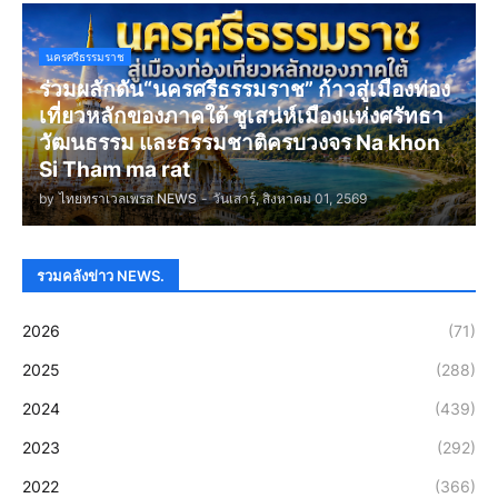
นครศรีธรรมราช
ร่วมผลักดัน“นครศรีธรรมราช” ก้าวสู่เมืองท่อง
เที่ยวหลักของภาคใต้ ชูเสน่ห์เมืองแห่งศรัทธา
วัฒนธรรม และธรรมชาติครบวงจร Na khon
Si Tham ma rat
by
ไทยทราเวลเพรส NEWS
-
วันเสาร์, สิงหาคม 01, 2569
รวมคลังข่าว NEWS.
2026
(71)
2025
(288)
2024
(439)
2023
(292)
2022
(366)