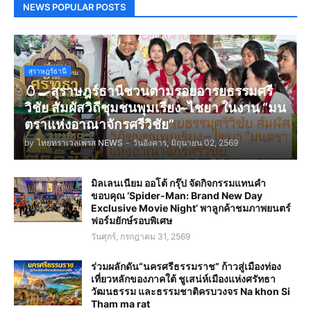
NEWS POPULAR POSTS
สุราษฎร์ธานี
🥚🍳สุราษฎร์ธานีชวนตามรอยอารยธรรมศรี
วิชัย สัมผัสวิถีชุมชนพุมเรียง–ไชยา ในงาน “มน
ตราแห่งอาณาจักรศรีวิชัย”
by
ไทยทราเวลเพรส NEWS
-
วันอังคาร, มิถุนายน 02, 2569
มิลเลนเนียม ออโต้ กรุ๊ป จัดกิจกรรมแทนคำ
ขอบคุณ ‘Spider-Man: Brand New Day
Exclusive Movie Night’ พาลูกค้าชมภาพยนตร์
ฟอร์มยักษ์รอบพิเศษ
วันศุกร์, กรกฎาคม 31, 2569
ร่วมผลักดัน“นครศรีธรรมราช” ก้าวสู่เมืองท่อง
เที่ยวหลักของภาคใต้ ชูเสน่ห์เมืองแห่งศรัทธา
วัฒนธรรม และธรรมชาติครบวงจร Na khon Si
Tham ma rat