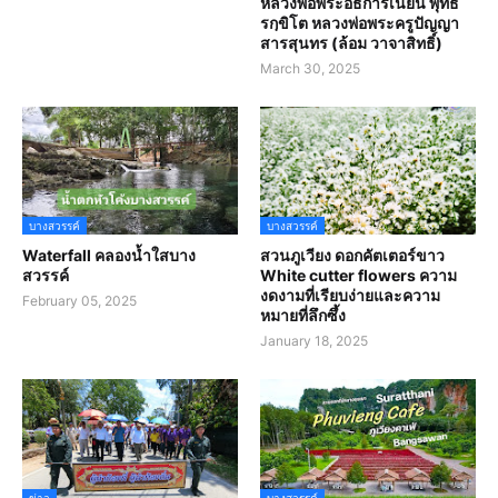
หลวงพ่อพระอธิการเนียน พุทธ
รกฺขิโต หลวงพ่อพระครูปัญญา
สารสุนทร (ล้อม วาจาสิทธิ์)
March 30, 2025
บางสวรรค์
บางสวรรค์
Waterfall คลองน้ำใสบาง
สวนภูเวียง ดอกคัตเตอร์ขาว
สวรรค์
White cutter flowers ความ
งดงามที่เรียบง่ายและความ
February 05, 2025
หมายที่ลึกซึ้ง
January 18, 2025