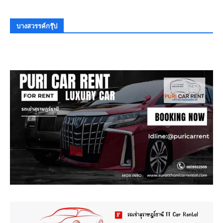
บางสวรรค์กรุ๊ป