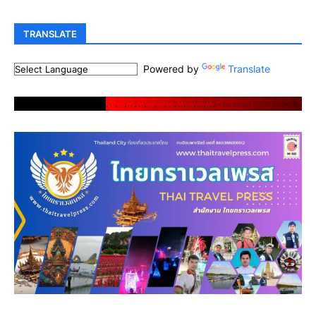
TRANSLATE
Powered by
Translate
.
.
.
.
.
.
.
.
.
.
.
.
.
.
.
.
.
.
.
.
.
.
.
.
.
.
.
.
.
.