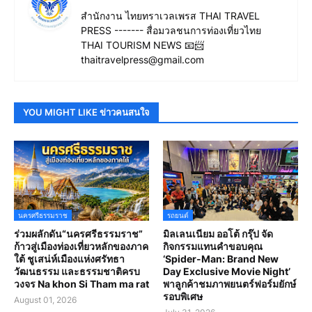
สำนักงาน ไทยทราเวลเพรส THAI TRAVEL
PRESS ------- สื่อมวลชนการท่องเที่ยวไทย
THAI TOURISM NEWS 📧📨
thaitravelpress@gmail.com
YOU MIGHT LIKE ข่าวคนสนใจ
นครศรีธรรมราช
รถยนต์
ร่วมผลักดัน“นครศรีธรรมราช”
มิลเลนเนียม ออโต้ กรุ๊ป จัด
ก้าวสู่เมืองท่องเที่ยวหลักของภาค
กิจกรรมแทนคำขอบคุณ
ใต้ ชูเสน่ห์เมืองแห่งศรัทธา
‘Spider-Man: Brand New
วัฒนธรรม และธรรมชาติครบ
Day Exclusive Movie Night’
วงจร Na khon Si Tham ma rat
พาลูกค้าชมภาพยนตร์ฟอร์มยักษ์
รอบพิเศษ
August 01, 2026