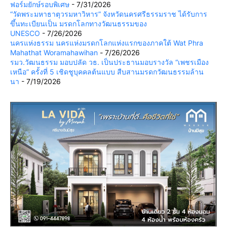
ฟอร์มยักษ์รอบพิเศษ
- 7/31/2026
“วัดพระมหาธาตุวรมหาวิหาร” จังหวัดนครศรีธรรมราช ได้รับการ
ขึ้นทะเบียนเป็น มรดกโลกทางวัฒนธรรมของ
UNESCO
- 7/26/2026
นครแห่งธรรม นครแห่งมรดกโลกแห่งแรกของภาคใต้ Wat Phra
Mahathat Woramahawihan
- 7/26/2026
รมว.วัฒนธรรม มอบปลัด วธ. เป็นประธานมอบรางวัล “เพชรเมือง
เหนือ” ครั้งที่ 5 เชิดชูบุคคลต้นแบบ สืบสานมรดกวัฒนธรรมล้าน
นา
- 7/19/2026