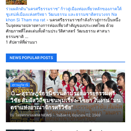
ร่วมผลักดัน“นครศรีธรรมราช” ก้าวสู่เมืองท่องเที่ยวหลักของภาคใต้
ชูเสน่ห์เมืองแห่งศรัทธา วัฒนธรรม และธรรมชาติครบวงจร Na
khon Si Tham ma rat
-
นครศรีธรรมราชกำลังก้าวสู่การเป็นหนึ่ง
ในจุดหมายปลายทางการท่องเที่ยวสำคัญของประเทศไทย ด้วย
ศักยภาพที่โดดเด่นทั้งด้านประวัติศาสตร์ วัฒนธรรม ศาสนา
ธรรมชาติ ...
1 สัปดาห์ที่ผ่านมา
NEWS POPULAR POSTS
สุราษฎร์ธานี
🥚🍳สุราษฎร์ธานีชวนตามรอยอารยธรรมศรี
วิชัย สัมผัสวิถีชุมชนพุมเรียง–ไชยา ในงาน “มน
ตราแห่งอาณาจักรศรีวิชัย”
by
ไทยทราเวลเพรส NEWS
-
วันอังคาร, มิถุนายน 02, 2569