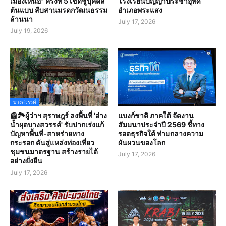
เมืองเหนือ” ครั้งที่ 5 เชิดชูบุคคล
โรงเรียนปัญญาประชาอุทิศ
ต้นแบบ สืบสานมรดกวัฒนธรรม
อำเภอพระแสง
ล้านนา
July 17, 2026
July 19, 2026
บางสวรรค์
📰🏞️ผู้ว่าฯ สุราษฎร์ ลงพื้นที่ 'อ่าง
แบงก์ชาติ ภาคใต้ จัดงาน
น้ำผุดบางสวรรค์' รับปากเร่งแก้
สัมมนาประจำปี 2569 ชี้ทาง
ปัญหาพื้นที่-สาหร่ายหาง
รอดธุรกิจใต้ ท่ามกลางความ
กระรอก ดันสู่แหล่งท่องเที่ยว
ผันผวนของโลก
ชุมชนมาตรฐาน สร้างรายได้
July 17, 2026
อย่างยั่งยืน
July 17, 2026