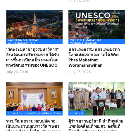
July 31, 2026
WAT PHRA MAHATHAT
WAT PHRA MAHATHAT
WORAMAHAWIHAN
WORAMAHAWIHAN
“วัดพระมหาธาตุวรมหาวิหาร”
นครแห่งธรรม นครแห่งมรดก
จังหวัดนครศรีธรรมราช ได้รับ
โลกแห่งแรกของภาคใต้ Wat
การขึ้นทะเบียนเป็น มรดกโลก
Phra Mahathat
ทางวัฒนธรรมของ UNESCO
Woramahawihan
July 26, 2026
July 26, 2026
สภาองค์กรเยาวชนสร้างสรรค์พัฒนาสังคม
บางสวรรค์
รมว.วัฒนธรรม มอบปลัด วธ.
ผู้ว่าฯ สุราษฎร์ธานี นำทีมหน่วย
เป็นประธานมอบรางวัล “เพชร
แพทย์เคลื่อนที่ พอ.สว. ลงพื้นที่