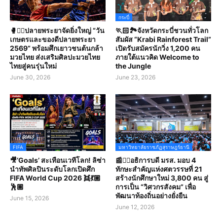
กระบี่
🥊🤼‍♀️ปลายพระยาจัดยิ่งใหญ่ “วัน
🏃🏻🏞️จังหวัดกระบี่ชวนทั่วโลก
เกษตรและของดีปลายพระยา
สัมผัส “Krabi Rainforest Trail”
2569” พร้อมศึกเยาวชนต้นกล้า
เปิดรับสมัครนักวิ่ง 1,200 คน
มวยไทย ส่งเสริมศิลปะมวยไทย
ภายใต้แนวคิด Welcome to
ไทยสู่คนรุ่นใหม่
the Jungle
June 30, 2026
June 23, 2026
FIFA
มหาวิทยาลัยราชภัฏสุราษฎร์ธานี
🎥‘Goals’ สะเทือนเวทีโลก! ลิซ่า
📰✍🏻อธิการบดี มรส. มอบ 4
นำทัพศิลปินระดับโลกเปิดศึก
ทักษะสำคัญแห่งศตวรรษที่ 21
FIFA World Cup 2026 👯💃🏼
สร้างนักศึกษาใหม่ 3,800 คน สู่
🕺🏽
การเป็น “วิศวกรสังคม” เพื่อ
พัฒนาท้องถิ่นอย่างยั่งยืน
June 15, 2026
June 12, 2026