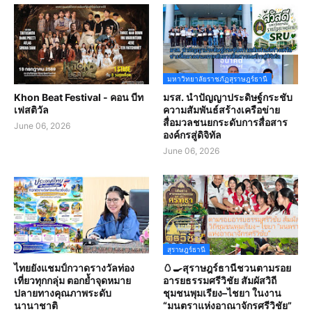
มหาวิทยาลัยราชภัฏสุราษฎร์ธานี
Khon Beat Festival - คอน บีท
มรส. นำปัญญาประดิษฐ์กระชับ
เฟสติวัล
ความสัมพันธ์สร้างเครือข่าย
สื่อมวลชนยกระดับการสื่อสาร
June 06, 2026
องค์กรสู่ดิจิทัล
June 06, 2026
สุราษฎร์ธานี
ไทยยังแชมป์กวาดรางวัลท่อง
🥚🍳สุราษฎร์ธานีชวนตามรอย
เที่ยวทุกกลุ่ม ตอกย้ำจุดหมาย
อารยธรรมศรีวิชัย สัมผัสวิถี
ปลายทางคุณภาพระดับ
ชุมชนพุมเรียง–ไชยา ในงาน
นานาชาติ
“มนตราแห่งอาณาจักรศรีวิชัย”