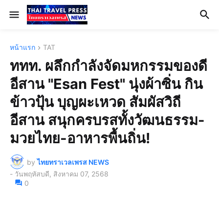
หน้าแรก
TAT
ททท. ผลึกกำลังจัดมหกรรมของดี
อีสาน "Esan Fest" นุ่งผ้าซิ่น กิน
ข้าวปุ้น บุญผะเหวด สัมผัสวิถี
อีสาน สนุกครบรสทั้งวัฒนธรรม-
มวยไทย-อาหารพื้นถิ่น!
by
ไทยทราเวลเพรส NEWS
-
วันพฤหัสบดี, สิงหาคม 07, 2568
0