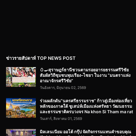
ข่าวรายสัปดาห์ TOP NEWS POST
🥚🍳สุราษฎร์ธานีชวนตามรอยอารยธรรมศรีวิชัย
สัมผัสวิถีชุมชนพุมเรียง–ไชยา ในงาน “มนตราแห่ง
อาณาจักรศรีวิชัย”
วันอังคาร, มิถุนายน 02, 2569
ร่วมผลักดัน“นครศรีธรรมราช” ก้าวสู่เมืองท่องเที่ยว
หลักของภาคใต้ ชูเสน่ห์เมืองแห่งศรัทธา วัฒนธรรม
และธรรมชาติครบวงจร Na khon Si Tham ma rat
วันเสาร์, สิงหาคม 01, 2569
มิลเลนเนียม ออโต้ กรุ๊ป จัดกิจกรรมแทนคำขอบคุณ