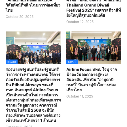
วิสัยทัศน์ที่พลิกโฉมการท่องเที่ยว
Thailand Grand Diwali
ไทย
Festival 2025” เทศกาลดีวาลีที่
ยิ่งใหญ่ที่สุดนอกอินเดีย
October 20, 2025
October 12, 2025
KRABI
KRABI
รองนายกรัฐมนตรีและรัฐมนตรี
Airline Focus ททท. ใจฟู จาก
ว่าการกระทรวงคมนาคม ให้การ
ฟ้าตะวันออกกลางสู่ทะเล
ต้อนรับเที่ยวบินปฐมฤกษ์สายการ
อันดามัน เที่ยวบิน “อาบูดาบี–
บิน Etihad Airways ขณะที่
กระบี่” บินตรงสู่หัวใจการท่อง
ททท.ดันกลยุทธ์ Airline Focus
เที่ยวไทย
เปิดเส้นทางบินใหม่ กระตุ้นการ
October 11, 2025
เดินทางกลุ่มนักท่องเที่ยวคุณภาพ
จากตะวันออกกลาง คาดการณ์
ว่าภายในสิ้นปี 2568 จะมีนัก
ท่องเที่ยวตะวันออกกลางเดินทาง
เข้าประเทศไทยกว่า 1 ล้านคน
October 11, 2025