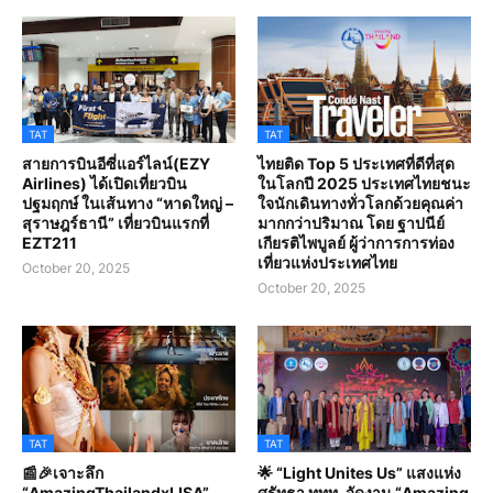
TAT
TAT
สายการบินอีซี่แอร์ไลน์(EZY
ไทยติด Top 5 ประเทศที่ดีที่สุด
Airlines) ได้เปิดเที่ยวบิน
ในโลกปี 2025 ประเทศไทยชนะ
ปฐมฤกษ์ ในเส้นทาง “หาดใหญ่ –
ใจนักเดินทางทั่วโลกด้วยคุณค่า
สุราษฎร์ธานี” เที่ยวบินแรกที่
มากกว่าปริมาณ โดย ฐาปนีย์
EZT211
เกียรติไพบูลย์ ผู้ว่าการการท่อง
เที่ยวแห่งประเทศไทย
October 20, 2025
October 20, 2025
TAT
TAT
📰🎉เจาะลึก
🌟 “Light Unites Us” แสงแห่ง
“AmazingThailandxLISA”
ศรัทธา ททท. จัดงาน “Amazing