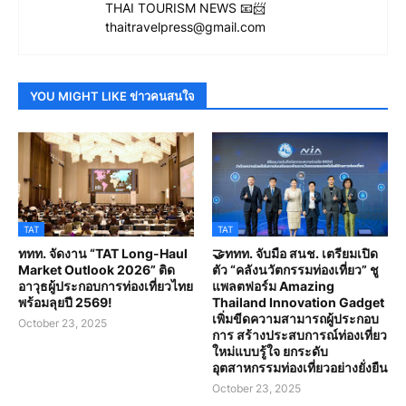
THAI TOURISM NEWS 📧📨
thaitravelpress@gmail.com
YOU MIGHT LIKE ข่าวคนสนใจ
TAT
TAT
ททท. จัดงาน “TAT Long-Haul
🤝ททท. จับมือ สนช. เตรียมเปิด
Market Outlook 2026” ติด
ตัว “คลังนวัตกรรมท่องเที่ยว” ชู
อาวุธผู้ประกอบการท่องเที่ยวไทย
แพลตฟอร์ม Amazing
พร้อมลุยปี 2569!
Thailand Innovation Gadget
เพิ่มขีดความสามารถผู้ประกอบ
October 23, 2025
การ สร้างประสบการณ์ท่องเที่ยว
ใหม่แบบรู้ใจ ยกระดับ
อุตสาหกรรมท่องเที่ยวอย่างยั่งยืน
October 23, 2025