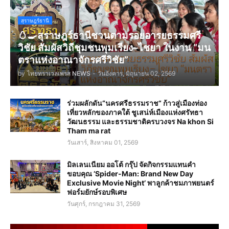
สุราษฎร์ธานี
🥚🍳สุราษฎร์ธานีชวนตามรอยอารยธรรมศรี
วิชัย สัมผัสวิถีชุมชนพุมเรียง–ไชยา ในงาน “มน
ตราแห่งอาณาจักรศรีวิชัย”
by
ไทยทราเวลเพรส NEWS
-
วันอังคาร, มิถุนายน 02, 2569
ร่วมผลักดัน“นครศรีธรรมราช” ก้าวสู่เมืองท่อง
เที่ยวหลักของภาคใต้ ชูเสน่ห์เมืองแห่งศรัทธา
วัฒนธรรม และธรรมชาติครบวงจร Na khon Si
Tham ma rat
วันเสาร์, สิงหาคม 01, 2569
มิลเลนเนียม ออโต้ กรุ๊ป จัดกิจกรรมแทนคำ
ขอบคุณ ‘Spider-Man: Brand New Day
Exclusive Movie Night’ พาลูกค้าชมภาพยนตร์
ฟอร์มยักษ์รอบพิเศษ
วันศุกร์, กรกฎาคม 31, 2569
.
.
.
.
.
.
.
.
.
.
.
.
.
.
.
.
.
.
.
.
.
.
.
.
.
.
.
.
.
.