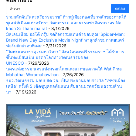
ค้นหาในเว็บ
ร่วมผลักดัน“นครศรีธรรมราช” ก้าวสู่เมืองท่องเที่ยวหลักของภาคใต้
ชูเสน่ห์เมืองแห่งศรัทธา วัฒนธรรม และธรรมชาติครบวงจร Na
khon Si Tham ma rat
- 8/1/2026
มิลเลนเนียม ออโต้ กรุ๊ป จัดกิจกรรมแทนคำขอบคุณ ‘Spider-Man:
Brand New Day Exclusive Movie Night’ พาลูกค้าชมภาพยนตร์
ฟอร์มยักษ์รอบพิเศษ
- 7/31/2026
“วัดพระมหาธาตุวรมหาวิหาร” จังหวัดนครศรีธรรมราช ได้รับการ
ขึ้นทะเบียนเป็น มรดกโลกทางวัฒนธรรมของ
UNESCO
- 7/26/2026
นครแห่งธรรม นครแห่งมรดกโลกแห่งแรกของภาคใต้ Wat Phra
Mahathat Woramahawihan
- 7/26/2026
รมว.วัฒนธรรม มอบปลัด วธ. เป็นประธานมอบรางวัล “เพชรเมือง
เหนือ” ครั้งที่ 5 เชิดชูบุคคลต้นแบบ สืบสานมรดกวัฒนธรรมล้าน
นา
- 7/19/2026