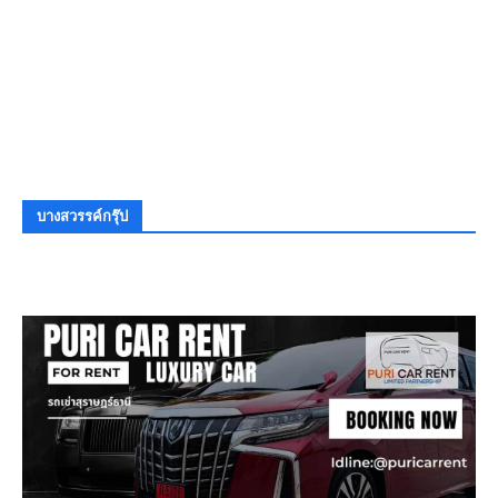
บางสวรรค์กรุ๊ป