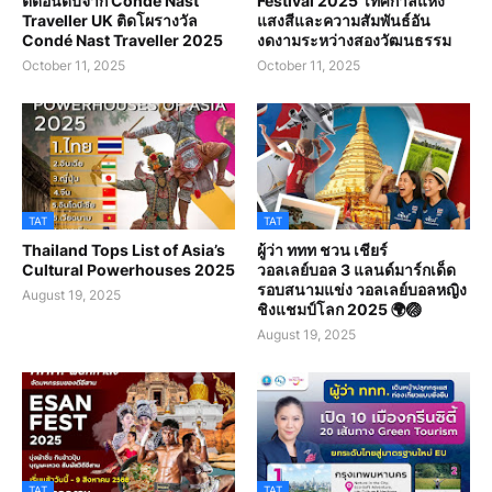
ติดอันดับจาก Condé Nast
Festival 2025’ เทศกาลแห่ง
Traveller UK ติดโผรางวัล
แสงสีและความสัมพันธ์อัน
Condé Nast Traveller 2025
งดงามระหว่างสองวัฒนธรรม
October 11, 2025
October 11, 2025
TAT
TAT
Thailand Tops List of Asia’s
ผู้ว่า ททท ชวน เชียร์
Cultural Powerhouses 2025
วอลเลย์บอล 3 แลนด์มาร์กเด็ด
รอบสนามแข่ง วอลเลย์บอลหญิง
August 19, 2025
ชิงแชมป์โลก 2025 🌍🏐
August 19, 2025
TAT
TAT