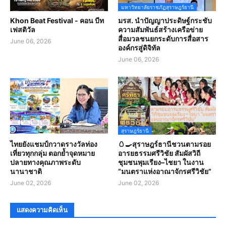
มหาวิทยาลัยราชภัฏสุราษฎร์ธานี
Khon Beat Festival - คอน บีท
มรส. นำปัญญาประดิษฐ์กระชับ
เฟสติวัล
ความสัมพันธ์สร้างเครือข่าย
สื่อมวลชนยกระดับการสื่อสาร
June 06, 2026
องค์กรสู่ดิจิทัล
June 06, 2026
สุราษฎร์ธานี
ไทยยังแชมป์กวาดรางวัลท่อง
🥚🍳สุราษฎร์ธานีชวนตามรอย
เที่ยวทุกกลุ่ม ตอกย้ำจุดหมาย
อารยธรรมศรีวิชัย สัมผัสวิถี
ปลายทางคุณภาพระดับ
ชุมชนพุมเรียง–ไชยา ในงาน
นานาชาติ
“มนตราแห่งอาณาจักรศรีวิชัย”
June 02, 2026
June 02, 2026
แสดงความคิดเห็น