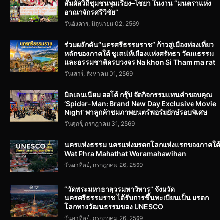
สัมผัสวิถีชุมชนพุมเรียง–ไชยา ในงาน “มนตราแห่ง
อาณาจักรศรีวิชัย”
วันอังคาร, มิถุนายน 02, 2569
ร่วมผลักดัน“นครศรีธรรมราช” ก้าวสู่เมืองท่องเที่ยว
หลักของภาคใต้ ชูเสน่ห์เมืองแห่งศรัทธา วัฒนธรรม
และธรรมชาติครบวงจร Na khon Si Tham ma rat
วันเสาร์, สิงหาคม 01, 2569
มิลเลนเนียม ออโต้ กรุ๊ป จัดกิจกรรมแทนคำขอบคุณ
‘Spider-Man: Brand New Day Exclusive Movie
Night’ พาลูกค้าชมภาพยนตร์ฟอร์มยักษ์รอบพิเศษ
วันศุกร์, กรกฎาคม 31, 2569
นครแห่งธรรม นครแห่งมรดกโลกแห่งแรกของภาคใต้
Wat Phra Mahathat Woramahawihan
วันอาทิตย์, กรกฎาคม 26, 2569
“วัดพระมหาธาตุวรมหาวิหาร” จังหวัด
นครศรีธรรมราช ได้รับการขึ้นทะเบียนเป็น มรดก
โลกทางวัฒนธรรมของ UNESCO
วันอาทิตย์, กรกฎาคม 26, 2569