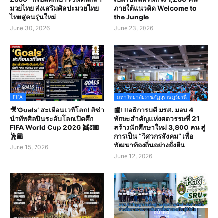
มวยไทย ส่งเสริมศิลปะมวยไทย
ภายใต้แนวคิด Welcome to
ไทยสู่คนรุ่นใหม่
the Jungle
June 30, 2026
June 23, 2026
FIFA
มหาวิทยาลัยราชภัฏสุราษฎร์ธานี
🎥‘Goals’ สะเทือนเวทีโลก! ลิซ่า
📰✍🏻อธิการบดี มรส. มอบ 4
นำทัพศิลปินระดับโลกเปิดศึก
ทักษะสำคัญแห่งศตวรรษที่ 21
FIFA World Cup 2026 👯💃🏼
สร้างนักศึกษาใหม่ 3,800 คน สู่
🕺🏽
การเป็น “วิศวกรสังคม” เพื่อ
พัฒนาท้องถิ่นอย่างยั่งยืน
June 15, 2026
June 12, 2026