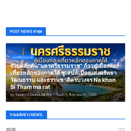
POST NEWS ล่าสุด
นครศรีธรรมราช
ร่วมผลักดัน“นครศรีธรรมราช” ก้าวสู่เมืองท่อง
เที่ยวหลักของภาคใต้ ชูเสน่ห์เมืองแห่งศรัทธา
วัฒนธรรม และธรรมชาติครบวงจร Na khon
Si Tham ma rat
by
ไทยทราเวลเพรส NEWS
-
วันเสาร์, สิงหาคม 01, 2569
รวมคลังข่าว NEWS.
2026
(71)