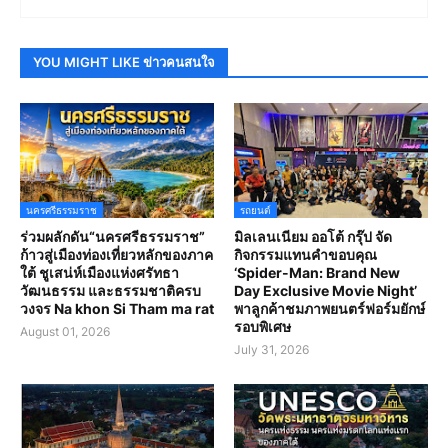
YOU MIGHT LIKE ข่าวคนสนใจ
นครศรีธรรมราช
รถยนต์
ร่วมผลักดัน“นครศรีธรรมราช”
มิลเลนเนียม ออโต้ กรุ๊ป จัด
ก้าวสู่เมืองท่องเที่ยวหลักของภาค
กิจกรรมแทนคำขอบคุณ
ใต้ ชูเสน่ห์เมืองแห่งศรัทธา
‘Spider-Man: Brand New
วัฒนธรรม และธรรมชาติครบ
Day Exclusive Movie Night’
วงจร Na khon Si Tham ma rat
พาลูกค้าชมภาพยนตร์ฟอร์มยักษ์
รอบพิเศษ
August 01, 2026
July 31, 2026