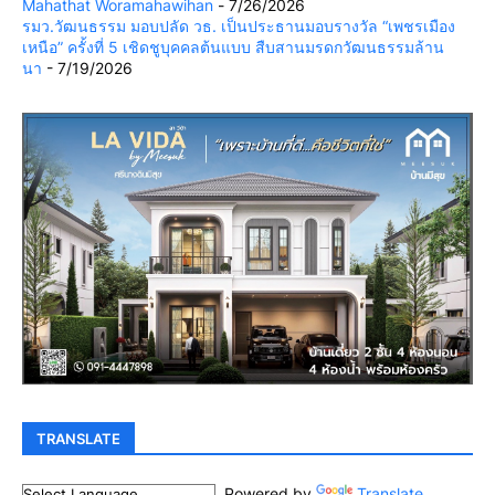
Mahathat Woramahawihan
- 7/26/2026
รมว.วัฒนธรรม มอบปลัด วธ. เป็นประธานมอบรางวัล “เพชรเมือง
เหนือ” ครั้งที่ 5 เชิดชูบุคคลต้นแบบ สืบสานมรดกวัฒนธรรมล้าน
นา
- 7/19/2026
TRANSLATE
Powered by
Translate