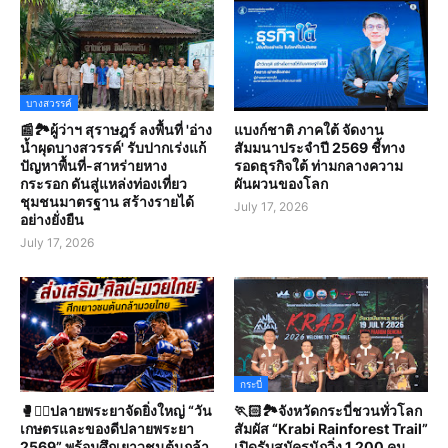
บางสวรรค์
📰🏞️ผู้ว่าฯ สุราษฎร์ ลงพื้นที่ 'อ่าง
แบงก์ชาติ ภาคใต้ จัดงาน
น้ำผุดบางสวรรค์' รับปากเร่งแก้
สัมมนาประจำปี 2569 ชี้ทาง
ปัญหาพื้นที่-สาหร่ายหาง
รอดธุรกิจใต้ ท่ามกลางความ
กระรอก ดันสู่แหล่งท่องเที่ยว
ผันผวนของโลก
ชุมชนมาตรฐาน สร้างรายได้
July 17, 2026
อย่างยั่งยืน
July 17, 2026
กระบี่
🥊🤼‍♀️ปลายพระยาจัดยิ่งใหญ่ “วัน
🏃🏻🏞️จังหวัดกระบี่ชวนทั่วโลก
เกษตรและของดีปลายพระยา
สัมผัส “Krabi Rainforest Trail”
2569” พร้อมศึกเยาวชนต้นกล้า
เปิดรับสมัครนักวิ่ง 1,200 คน