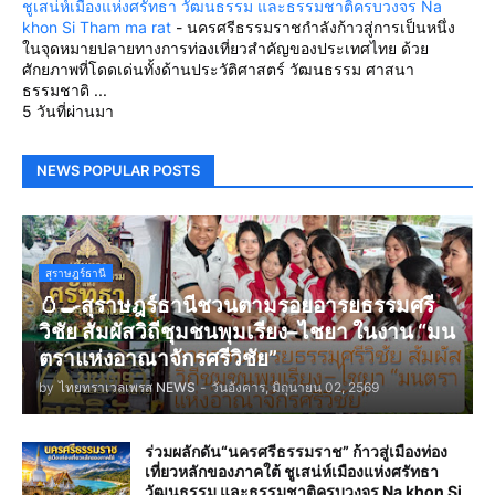
ชูเสน่ห์เมืองแห่งศรัทธา วัฒนธรรม และธรรมชาติครบวงจร Na
khon Si Tham ma rat
-
นครศรีธรรมราชกำลังก้าวสู่การเป็นหนึ่ง
ในจุดหมายปลายทางการท่องเที่ยวสำคัญของประเทศไทย ด้วย
ศักยภาพที่โดดเด่นทั้งด้านประวัติศาสตร์ วัฒนธรรม ศาสนา
ธรรมชาติ ...
5 วันที่ผ่านมา
NEWS POPULAR POSTS
สุราษฎร์ธานี
🥚🍳สุราษฎร์ธานีชวนตามรอยอารยธรรมศรี
วิชัย สัมผัสวิถีชุมชนพุมเรียง–ไชยา ในงาน “มน
ตราแห่งอาณาจักรศรีวิชัย”
by
ไทยทราเวลเพรส NEWS
-
วันอังคาร, มิถุนายน 02, 2569
ร่วมผลักดัน“นครศรีธรรมราช” ก้าวสู่เมืองท่อง
เที่ยวหลักของภาคใต้ ชูเสน่ห์เมืองแห่งศรัทธา
วัฒนธรรม และธรรมชาติครบวงจร Na khon Si