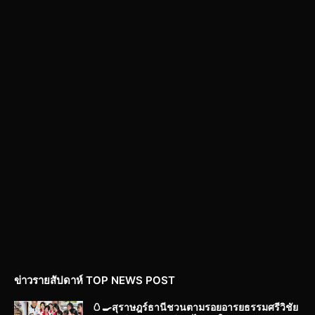
ข่าวรายสัปดาห์ TOP NEWS POST
🥚🍳สุราษฎร์ธานีชวนตามรอยอารยธรรมศรีวิชัย