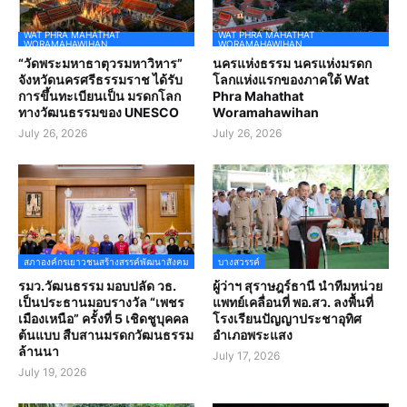
WAT PHRA MAHATHAT
WAT PHRA MAHATHAT
WORAMAHAWIHAN
WORAMAHAWIHAN
“วัดพระมหาธาตุวรมหาวิหาร”
นครแห่งธรรม นครแห่งมรดก
จังหวัดนครศรีธรรมราช ได้รับ
โลกแห่งแรกของภาคใต้ Wat
การขึ้นทะเบียนเป็น มรดกโลก
Phra Mahathat
ทางวัฒนธรรมของ UNESCO
Woramahawihan
July 26, 2026
July 26, 2026
สภาองค์กรเยาวชนสร้างสรรค์พัฒนาสังคม
บางสวรรค์
รมว.วัฒนธรรม มอบปลัด วธ.
ผู้ว่าฯ สุราษฎร์ธานี นำทีมหน่วย
เป็นประธานมอบรางวัล “เพชร
แพทย์เคลื่อนที่ พอ.สว. ลงพื้นที่
เมืองเหนือ” ครั้งที่ 5 เชิดชูบุคคล
โรงเรียนปัญญาประชาอุทิศ
ต้นแบบ สืบสานมรดกวัฒนธรรม
อำเภอพระแสง
ล้านนา
July 17, 2026
July 19, 2026