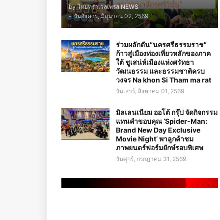
by
ไทยทราเวลเพรส NEWS
-
วันอังคาร, มิถุนายน 02, 2569
ร่วมผลักดัน“นครศรีธรรมราช”
ก้าวสู่เมืองท่องเที่ยวหลักของภาค
ใต้ ชูเสน่ห์เมืองแห่งศรัทธา
วัฒนธรรม และธรรมชาติครบ
วงจร Na khon Si Tham ma rat
วันเสาร์, สิงหาคม 01, 2569
มิลเลนเนียม ออโต้ กรุ๊ป จัดกิจกรรม
แทนคำขอบคุณ ‘Spider-Man:
Brand New Day Exclusive
Movie Night’ พาลูกค้าชม
ภาพยนตร์ฟอร์มยักษ์รอบพิเศษ
วันศุกร์, กรกฎาคม 31, 2569
.
.
.
.
.
.
.
.
.
.
.
.
.
.
.
.
.
.
.
.
.
.
.
.
.
.
.
.
.
.