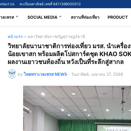
ntact Us
ทะเบียนพาณิชย์ เลขที่ 8411366000012
เวลเพรส
SOCIAL MEDIA
สถานที่ท่องเที่ยว
PRODUCT
หน้าแรก
มหาวิทยาลัยราชภัฏสุราษฎร์ธานี
วิทยาลัยนานาชาติการท่องเที่ยว มรส. นำเครื่อง
น้อยเขาสก พร้อมผลิตโปสการ์ดชุด KHAO SOK
ผลงานเยาวชนท้องถิ่น หวังเป็นที่ระลึกสู่สากล
by
ไทยทราเวลเพรส NEWS
-
วันอาทิตย์, เมษายน 27, 2568