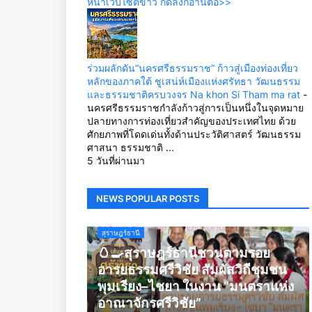
หน้าเว็บไซต์ข่าว กดลิ้งก์อ่านต่อ>>
ร่วมผลักดัน“นครศรีธรรมราช” ก้าวสู่เมืองท่องเที่ยว
หลักของภาคใต้ ชูเสน่ห์เมืองแห่งศรัทธา วัฒนธรรม
และธรรมชาติครบวงจร Na khon Si Tham ma rat
-
นครศรีธรรมราชกำลังก้าวสู่การเป็นหนึ่งในจุดหมาย
ปลายทางการท่องเที่ยวสำคัญของประเทศไทย ด้วย
ศักยภาพที่โดดเด่นทั้งด้านประวัติศาสตร์ วัฒนธรรม
ศาสนา ธรรมชาติ ...
5 วันที่ผ่านมา
NEWS POPULAR POSTS
สุราษฎร์ธานี
🥚🍳สุราษฎร์ธานีชวนตามรอย
อารยธรรมศรีวิชัย สัมผัสวิถีชุมชน
พุมเรียง–ไชยา ในงาน “มนตราแห่ง
อาณาจักรศรีวิชัย”