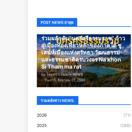
POST NEWS ล่าสุด
นครศรีธรรมราช
ร่วมผลักดัน“นครศรีธรรมราช” ก้าว
สู่เมืองท่องเที่ยวหลักของภาคใต้ ชู
เสน่ห์เมืองแห่งศรัทธา วัฒนธรรม
และธรรมชาติครบวงจร Na khon
Si Tham ma rat
by
ไทยทราเวลเพรส NEWS
-
วันเสาร์, สิงหาคม 01, 2569
รวมคลังข่าว NEWS.
2026
(71)
2025
(288)