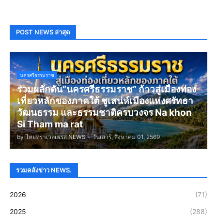
POST NEWS ล่าสุด
นครศรีธรรมราช
ร่วมผลักดัน“นครศรีธรรมราช” ก้าวสู่เมืองท่อง
เที่ยวหลักของภาคใต้ ชูเสน่ห์เมืองแห่งศรัทธา
วัฒนธรรม และธรรมชาติครบวงจร Na khon
Si Tham ma rat
by
ไทยทราเวลเพรส NEWS
-
วันเสาร์, สิงหาคม 01, 2569
รวมคลังข่าว NEWS.
2026
(71)
2025
(288)