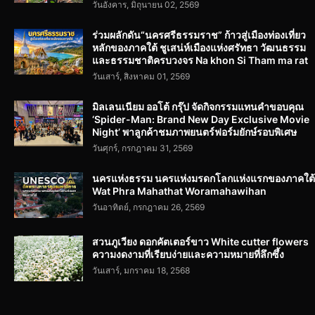
วันอังคาร, มิถุนายน 02, 2569
ร่วมผลักดัน“นครศรีธรรมราช” ก้าวสู่เมืองท่องเที่ยว
หลักของภาคใต้ ชูเสน่ห์เมืองแห่งศรัทธา วัฒนธรรม
และธรรมชาติครบวงจร Na khon Si Tham ma rat
วันเสาร์, สิงหาคม 01, 2569
มิลเลนเนียม ออโต้ กรุ๊ป จัดกิจกรรมแทนคำขอบคุณ
‘Spider-Man: Brand New Day Exclusive Movie
Night’ พาลูกค้าชมภาพยนตร์ฟอร์มยักษ์รอบพิเศษ
วันศุกร์, กรกฎาคม 31, 2569
นครแห่งธรรม นครแห่งมรดกโลกแห่งแรกของภาคใต้
Wat Phra Mahathat Woramahawihan
วันอาทิตย์, กรกฎาคม 26, 2569
สวนภูเวียง ดอกคัตเตอร์ขาว White cutter flowers
ความงดงามที่เรียบง่ายและความหมายที่ลึกซึ้ง
วันเสาร์, มกราคม 18, 2568