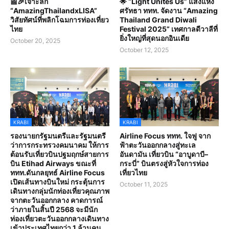
📰🎉เจาะลึก
🌟 “Light Unites Us” แสงแห่ง
“AmazingThailandxLISA”
ศรัทธา ททท. จัดงาน “Amazing
วิสัยทัศน์ที่พลิกโฉมการท่องเที่ยว
Thailand Grand Diwali
ไทย
Festival 2025” เทศกาลดีวาลีที่
ยิ่งใหญ่ที่สุดนอกอินเดีย
October 20, 2025
October 12, 2025
KRABI
KRABI
รองนายกรัฐมนตรีและรัฐมนตรี
Airline Focus ททท. ใจฟู จาก
ว่าการกระทรวงคมนาคม ให้การ
ฟ้าตะวันออกกลางสู่ทะเล
ต้อนรับเที่ยวบินปฐมฤกษ์สายการ
อันดามัน เที่ยวบิน “อาบูดาบี–
บิน Etihad Airways ขณะที่
กระบี่” บินตรงสู่หัวใจการท่อง
ททท.ดันกลยุทธ์ Airline Focus
เที่ยวไทย
เปิดเส้นทางบินใหม่ กระตุ้นการ
October 11, 2025
เดินทางกลุ่มนักท่องเที่ยวคุณภาพ
จากตะวันออกกลาง คาดการณ์
ว่าภายในสิ้นปี 2568 จะมีนัก
ท่องเที่ยวตะวันออกกลางเดินทาง
เข้าประเทศไทยกว่า 1 ล้านคน