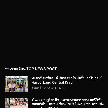
ข่าวรายเดือน TOP NEWS POST
🎉 ฮาร์เบอร์แลนด์ เปิดสาขาใหม่ครั้งแรกในกระบี่
HarborLand Central Krabi
วันเสาร์, เมษายน 11, 2569
🥚🍳สุราษฎร์ธานีชวนตามรอยอารยธรรมศรีวิชัย
สัมผัสวิถีชุมชนพุมเรียง–ไชยา ในงาน “มนตราแห่ง