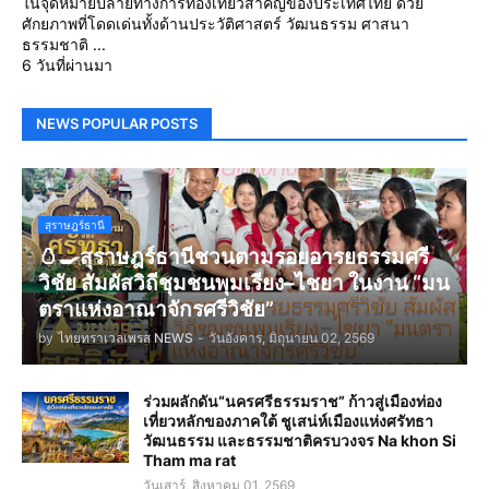
ในจุดหมายปลายทางการท่องเที่ยวสำคัญของประเทศไทย ด้วย
ศักยภาพที่โดดเด่นทั้งด้านประวัติศาสตร์ วัฒนธรรม ศาสนา
ธรรมชาติ ...
6 วันที่ผ่านมา
NEWS POPULAR POSTS
สุราษฎร์ธานี
🥚🍳สุราษฎร์ธานีชวนตามรอยอารยธรรมศรี
วิชัย สัมผัสวิถีชุมชนพุมเรียง–ไชยา ในงาน “มน
ตราแห่งอาณาจักรศรีวิชัย”
by
ไทยทราเวลเพรส NEWS
-
วันอังคาร, มิถุนายน 02, 2569
ร่วมผลักดัน“นครศรีธรรมราช” ก้าวสู่เมืองท่อง
เที่ยวหลักของภาคใต้ ชูเสน่ห์เมืองแห่งศรัทธา
วัฒนธรรม และธรรมชาติครบวงจร Na khon Si
Tham ma rat
วันเสาร์, สิงหาคม 01, 2569