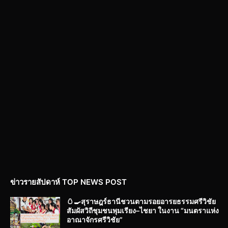
ข่าวรายสัปดาห์ TOP NEWS POST
🥚🍳สุราษฎร์ธานีชวนตามรอยอารยธรรมศรีวิชัย
สัมผัสวิถีชุมชนพุมเรียง–ไชยา ในงาน “มนตราแห่ง
อาณาจักรศรีวิชัย”