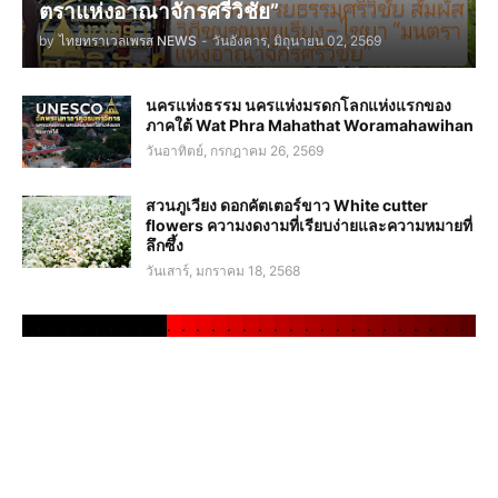
ตราแห่งอาณาจักรศรีวิชัย”
by
ไทยทราเวลเพรส NEWS
-
วันอังคาร, มิถุนายน 02, 2569
นครแห่งธรรม นครแห่งมรดกโลกแห่งแรกของ
ภาคใต้ Wat Phra Mahathat Woramahawihan
วันอาทิตย์, กรกฎาคม 26, 2569
สวนภูเวียง ดอกคัตเตอร์ขาว White cutter
flowers ความงดงามที่เรียบง่ายและความหมายที่
ลึกซึ้ง
วันเสาร์, มกราคม 18, 2568
.
.
.
.
.
.
.
.
.
.
.
.
.
.
.
.
.
.
.
.
.
.
.
.
.
.
.
.
.
.