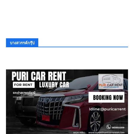
บางสวรรค์กรุ๊ป