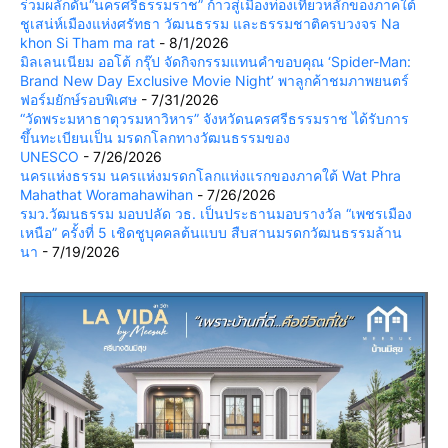
ร่วมผลักดัน“นครศรีธรรมราช” ก้าวสู่เมืองท่องเที่ยวหลักของภาคใต้
ชูเสน่ห์เมืองแห่งศรัทธา วัฒนธรรม และธรรมชาติครบวงจร Na
khon Si Tham ma rat
- 8/1/2026
มิลเลนเนียม ออโต้ กรุ๊ป จัดกิจกรรมแทนคำขอบคุณ ‘Spider-Man:
Brand New Day Exclusive Movie Night’ พาลูกค้าชมภาพยนตร์
ฟอร์มยักษ์รอบพิเศษ
- 7/31/2026
“วัดพระมหาธาตุวรมหาวิหาร” จังหวัดนครศรีธรรมราช ได้รับการ
ขึ้นทะเบียนเป็น มรดกโลกทางวัฒนธรรมของ
UNESCO
- 7/26/2026
นครแห่งธรรม นครแห่งมรดกโลกแห่งแรกของภาคใต้ Wat Phra
Mahathat Woramahawihan
- 7/26/2026
รมว.วัฒนธรรม มอบปลัด วธ. เป็นประธานมอบรางวัล “เพชรเมือง
เหนือ” ครั้งที่ 5 เชิดชูบุคคลต้นแบบ สืบสานมรดกวัฒนธรรมล้าน
นา
- 7/19/2026