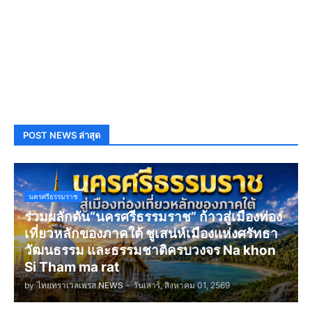
POST NEWS ล่าสุด
นครศรีธรรมราช
ร่วมผลักดัน“นครศรีธรรมราช” ก้าวสู่เมืองท่อง
เที่ยวหลักของภาคใต้ ชูเสน่ห์เมืองแห่งศรัทธา
วัฒนธรรม และธรรมชาติครบวงจร Na khon
Si Tham ma rat
by
ไทยทราเวลเพรส NEWS
-
วันเสาร์, สิงหาคม 01, 2569