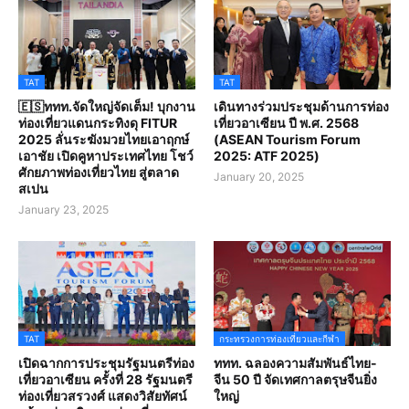
TAT
TAT
🇪🇸ททท.จัดใหญ่จัดเต็ม! บุกงาน
เดินทางร่วมประชุมด้านการท่อง
ท่องเที่ยวแดนกระทิงดุ FITUR
เที่ยวอาเซียน ปี พ.ศ. 2568
2025 ลั่นระฆังมวยไทยเอาฤกษ์
(ASEAN Tourism Forum
เอาชัย เปิดคูหาประเทศไทย โชว์
2025: ATF 2025)
ศักยภาพท่องเที่ยวไทย สู่ตลาด
January 20, 2025
สเปน
January 23, 2025
TAT
กระทรวงการท่องเที่ยวและกีฬา
เปิดฉากการประชุมรัฐมนตรีท่อง
ททท. ฉลองความสัมพันธ์ไทย-
เที่ยวอาเซียน ครั้งที่ 28 รัฐมนตรี
จีน 50 ปี จัดเทศกาลตรุษจีนยิ่ง
ท่องเที่ยวสรวงศ์ แสดงวิสัยทัศน์
ใหญ่