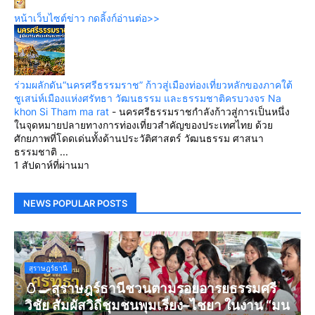
หน้าเว็บไซต์ข่าว กดลิ้งก์อ่านต่อ>>
ร่วมผลักดัน“นครศรีธรรมราช” ก้าวสู่เมืองท่องเที่ยวหลักของภาคใต้
ชูเสน่ห์เมืองแห่งศรัทธา วัฒนธรรม และธรรมชาติครบวงจร Na
khon Si Tham ma rat
-
นครศรีธรรมราชกำลังก้าวสู่การเป็นหนึ่ง
ในจุดหมายปลายทางการท่องเที่ยวสำคัญของประเทศไทย ด้วย
ศักยภาพที่โดดเด่นทั้งด้านประวัติศาสตร์ วัฒนธรรม ศาสนา
ธรรมชาติ ...
1 สัปดาห์ที่ผ่านมา
NEWS POPULAR POSTS
สุราษฎร์ธานี
🥚🍳สุราษฎร์ธานีชวนตามรอยอารยธรรมศรี
วิชัย สัมผัสวิถีชุมชนพุมเรียง–ไชยา ในงาน “มน