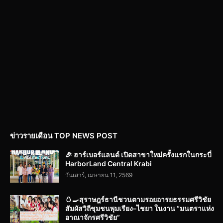
ข่าวรายเดือน TOP NEWS POST
🎉 ฮาร์เบอร์แลนด์ เปิดสาขาใหม่ครั้งแรกในกระบี่
HarborLand Central Krabi
วันเสาร์, เมษายน 11, 2569
🥚🍳สุราษฎร์ธานีชวนตามรอยอารยธรรมศรีวิชัย
สัมผัสวิถีชุมชนพุมเรียง–ไชยา ในงาน “มนตราแห่ง
อาณาจักรศรีวิชัย”