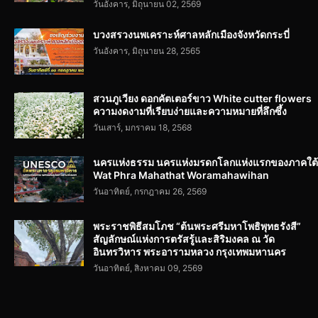
วันอังคาร, มิถุนายน 02, 2569
บวงสรวงนพเคราะห์ศาลหลักเมืองจังหวัดกระบี่
วันอังคาร, มิถุนายน 28, 2565
สวนภูเวียง ดอกคัตเตอร์ขาว White cutter flowers
ความงดงามที่เรียบง่ายและความหมายที่ลึกซึ้ง
วันเสาร์, มกราคม 18, 2568
นครแห่งธรรม นครแห่งมรดกโลกแห่งแรกของภาคใต้
Wat Phra Mahathat Woramahawihan
วันอาทิตย์, กรกฎาคม 26, 2569
พระราชพิธีสมโภช “ต้นพระศรีมหาโพธิพุทธรังสี”
สัญลักษณ์แห่งการตรัสรู้และสิริมงคล ณ วัด
อินทรวิหาร พระอารามหลวง กรุงเทพมหานคร
วันอาทิตย์, สิงหาคม 09, 2569