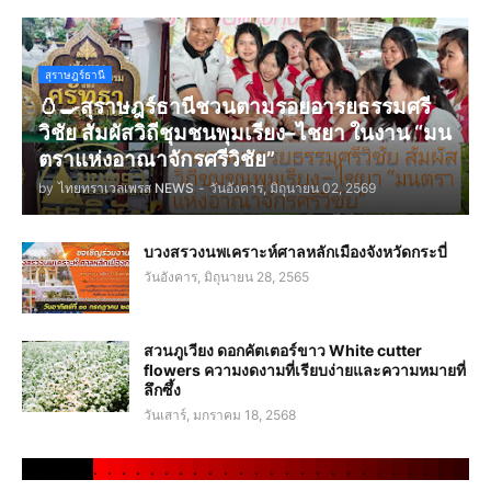
สุราษฎร์ธานี
🥚🍳สุราษฎร์ธานีชวนตามรอยอารยธรรมศรี
วิชัย สัมผัสวิถีชุมชนพุมเรียง–ไชยา ในงาน “มน
ตราแห่งอาณาจักรศรีวิชัย”
by
ไทยทราเวลเพรส NEWS
-
วันอังคาร, มิถุนายน 02, 2569
บวงสรวงนพเคราะห์ศาลหลักเมืองจังหวัดกระบี่
วันอังคาร, มิถุนายน 28, 2565
สวนภูเวียง ดอกคัตเตอร์ขาว White cutter
flowers ความงดงามที่เรียบง่ายและความหมายที่
ลึกซึ้ง
วันเสาร์, มกราคม 18, 2568
.
.
.
.
.
.
.
.
.
.
.
.
.
.
.
.
.
.
.
.
.
.
.
.
.
.
.
.
.
.