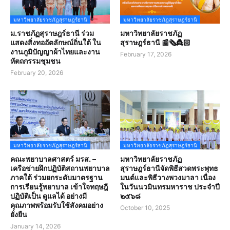
มหาวิทยาลัยราชภัฏสุราษฎร์ธานี
มหาวิทยาลัยราชภัฏสุราษฎร์ธานี
ม.ราชภัฏสุราษฎร์ธานี ร่วม
มหาวิทยาลัยราชภัฏ
แสดงสิ่งทออัตลักษณ์ถิ่นใต้ ใน
สุราษฎร์ธานี 📰🗞️👸🏻
งานภูมิปัญญาผ้าไทยและงาน
February 17, 2026
หัตถกรรมชุมชน
February 20, 2026
มหาวิทยาลัยราชภัฏสุราษฎร์ธานี
มหาวิทยาลัยราชภัฏสุราษฎร์ธานี
คณะพยาบาลศาสตร์ มรส. –
มหาวิทยาลัยราชภัฏ
เครือข่ายฝึกปฏิบัติสถานพยาบาล
สุราษฎร์ธานีจัดพิธีสวดพระพุทธ
ภาคใต้ ร่วมยกระดับมาตรฐาน
มนต์และพิธีวางพวงมาลา เนื่อง
การเรียนรู้พยาบาล เข้าใจทฤษฎี
ในวันนวมินทรมหาราช ประจำปี
ปฏิบัติเป็น ดูแลได้ อย่างมี
๒๕๖๘
คุณภาพพร้อมรับใช้สังคมอย่าง
October 10, 2025
ยั่งยืน
January 14, 2026