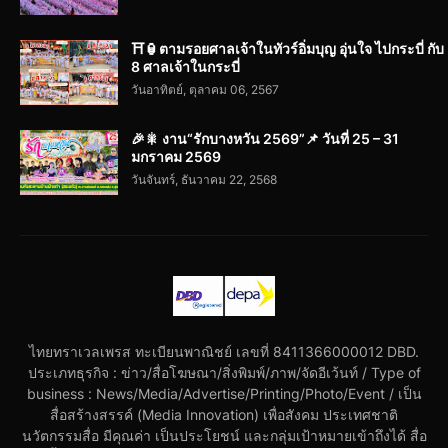
⛩️🏮ตามรอยศาลเจ้าในทัวร์อิ่มบุญ อุ่นใจ ไปกระบี่ กับ
8 ศาลเจ้าในกระบี่
วันอาทิตย์, ตุลาคม 06, 2567
🎉🎇 งาน“รักบางหวัน 2569”📌 วันที่ 25 – 31
มกราคม 2569
วันจันทร์, ธันวาคม 22, 2568
ไทยทราเวลเพรส ทะเบียนพาณิชย์ เลขที่ 8411366000012 DBD.
ประเภทธุรกิจ : ข่าว/สื่อโฆษณา/สิ่งพิมพ์/ภาพ/จัดอีเว้นท์ / Type of
business : News/Media/Advertise/Printing/Photo/Event / เป็น
สื่อสร้างสรรค์ (Media Innovation) เพื่อสังคม ประเทศชาติ
นวัตกรรมสื่อ มีคุณค่า เป็นประโยชน์ และกลุ่มเป้าหมายเข้าถึงได้ สื่อ