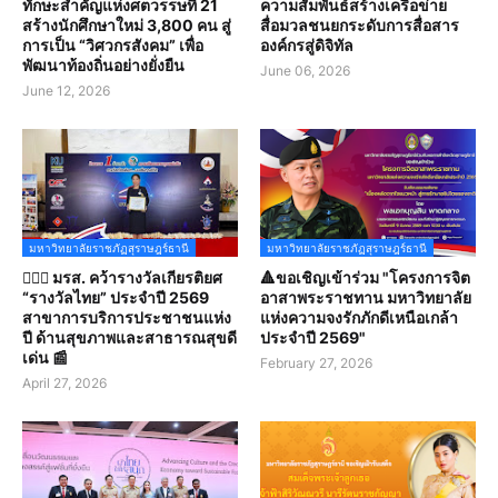
ทักษะสำคัญแห่งศตวรรษที่ 21
ความสัมพันธ์สร้างเครือข่าย
สร้างนักศึกษาใหม่ 3,800 คน สู่
สื่อมวลชนยกระดับการสื่อสาร
การเป็น “วิศวกรสังคม” เพื่อ
องค์กรสู่ดิจิทัล
พัฒนาท้องถิ่นอย่างยั่งยืน
June 06, 2026
June 12, 2026
มหาวิทยาลัยราชภัฏสุราษฎร์ธานี
มหาวิทยาลัยราชภัฏสุราษฎร์ธานี
👩🏻‍⚕️ มรส. คว้ารางวัลเกียรติยศ
🔺ขอเชิญเข้าร่วม "โครงการจิต
“รางวัลไทย” ประจำปี 2569
อาสาพระราชทาน มหาวิทยาลัย
สาขาการบริการประชาชนแห่ง
แห่งความจงรักภักดีเหนือเกล้า
ปี ด้านสุขภาพและสาธารณสุขดี
ประจำปี 2569"
เด่น 📰
February 27, 2026
April 27, 2026