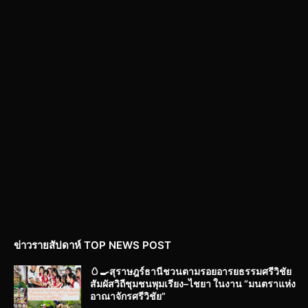
ข่าวรายสัปดาห์ TOP NEWS POST
🥚🍳สุราษฎร์ธานีชวนตามรอยอารยธรรมศรีวิชัย
สัมผัสวิถีชุมชนพุมเรียง–ไชยา ในงาน “มนตราแห่ง
อาณาจักรศรีวิชัย”