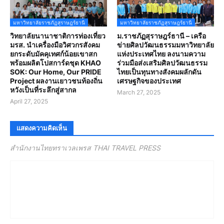
มหาวิทยาลัยราชภัฏสุราษฎร์ธานี
มหาวิทยาลัยราชภัฏสุราษฎร์ธานี
วิทยาลัยนานาชาติการท่องเที่ยว
ม.ราชภัฏสุราษฎร์ธานี – เครือ
มรส. นำเครื่องมือวิศวกรสังคม
ข่ายศิลปวัฒนธรรมมหาวิทยาลัย
ยกระดับมัคคุเทศก์น้อยเขาสก
แห่งประเทศไทย ลงนามความ
พร้อมผลิตโปสการ์ดชุด KHAO
ร่วมมือส่งเสริมศิลปวัฒนธรรม
SOK: Our Home, Our PRIDE
ไทยเป็นทุนทางสังคมผลักดัน
Project ผลงานเยาวชนท้องถิ่น
เศรษฐกิจของประเทศ
หวังเป็นที่ระลึกสู่สากล
March 27, 2025
April 27, 2025
แสดงความคิดเห็น
สำนักงานไทยทราเวลเพรส THAI TRAVEL PRESS