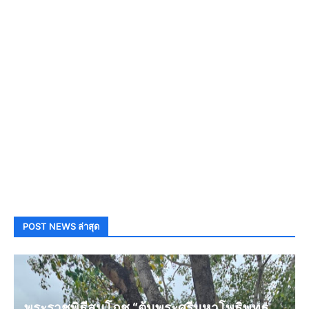
POST NEWS ล่าสุด
พระราชพิธีสมโภช “ต้นพระศรีมหาโพธิพุทธ