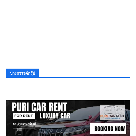
บางสวรรค์กรุ๊ป