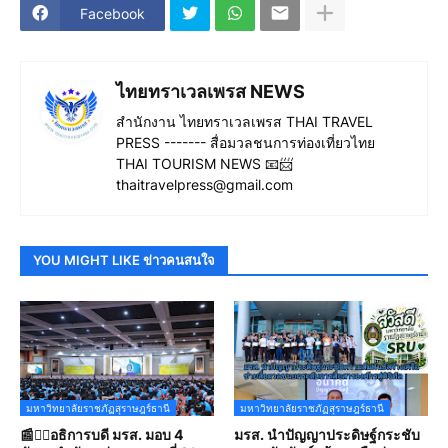
Facebook
ไทยทราเวลเพรส NEWS
สำนักงาน ไทยทราเวลเพรส THAI TRAVEL
PRESS ------- สื่อมวลชนการท่องเที่ยวไทย
THAI TOURISM NEWS 📧📨
thaitravelpress@gmail.com
YOU MIGHT LIKE ข่าวคนสนใจ
มหาวิทยาลัยราชภัฏสุราษฎร์ธานี
มหาวิทยาลัยราชภัฏสุราษฎร์ธานี
📰✍🏻อธิการบดี มรส. มอบ 4
มรส. นำปัญญาประดิษฐ์กระชับ