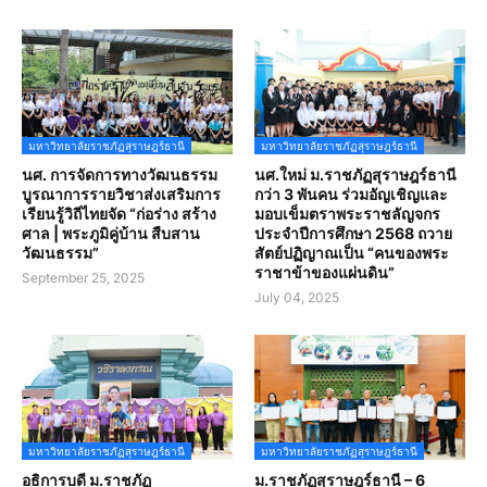
มหาวิทยาลัยราชภัฏสุราษฎร์ธานี
มหาวิทยาลัยราชภัฏสุราษฎร์ธานี
นศ. การจัดการทางวัฒนธรรม
นศ.ใหม่ ม.ราชภัฏสุราษฎร์ธานี
บูรณาการรายวิชาส่งเสริมการ
กว่า 3 พันคน ร่วมอัญเชิญและ
เรียนรู้วิถีไทยจัด “ก่อร่าง สร้าง
มอบเข็มตราพระราชลัญจกร
ศาล | พระภูมิคู่บ้าน สืบสาน
ประจำปีการศึกษา 2568 ถวาย
วัฒนธรรม”
สัตย์ปฏิญาณเป็น “คนของพระ
ราชาข้าของแผ่นดิน”
September 25, 2025
July 04, 2025
มหาวิทยาลัยราชภัฏสุราษฎร์ธานี
มหาวิทยาลัยราชภัฏสุราษฎร์ธานี
อธิการบดี ม.ราชภัฏ
ม.ราชภัฏสุราษฎร์ธานี – 6