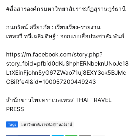
#สื่อสารองค์กรมหาวิทยาลัยราชภัฏสุราษฎร์ธานี
กนกรัตน์ ศรียาภัย : เรียบเรียง-รายงาน
เทพรวี ทวีเฉลิมดิษฐ์ : ออกแบบสื่อประชาสัมพันธ์
https://m.facebook.com/story.php?
story_fbid=pfbid0dKuShphERNbeknUNoJe18
LtXEinFjohn5yG67ZWao71uj8EXY3ok5BJMc
CBiRfe4l&id=100057200449243
สำนักข่าวไทยทราเวลเพรส THAI TRAVEL
PRESS
Tags
มหาวิทยาลัยราชภัฏสุราษฎร์ธานี