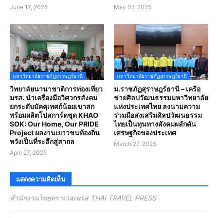
June 17, 2025
May 07, 2025
มหาวิทยาลัยราชภัฏสุราษฎร์ธานี
มหาวิทยาลัยราชภัฏสุราษฎร์ธานี
วิทยาลัยนานาชาติการท่องเที่ยว
ม.ราชภัฏสุราษฎร์ธานี – เครือ
มรส. นำเครื่องมือวิศวกรสังคม
ข่ายศิลปวัฒนธรรมมหาวิทยาลัย
ยกระดับมัคคุเทศก์น้อยเขาสก
แห่งประเทศไทย ลงนามความ
พร้อมผลิตโปสการ์ดชุด KHAO
ร่วมมือส่งเสริมศิลปวัฒนธรรม
SOK: Our Home, Our PRIDE
ไทยเป็นทุนทางสังคมผลักดัน
Project ผลงานเยาวชนท้องถิ่น
เศรษฐกิจของประเทศ
หวังเป็นที่ระลึกสู่สากล
March 27, 2025
April 27, 2025
แสดงความคิดเห็น
สำนักงานไทยทราเวลเพรส THAI TRAVEL PRESS