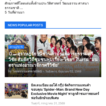
ศักยภาพที่โดดเด่นทั้งด้านประวัติศาสตร์ วัฒนธรรม ศาสนา
ธรรมชาติ ...
5 วันที่ผ่านมา
NEWS POPULAR POSTS
สุราษฎร์ธานี
🥚🍳สุราษฎร์ธานีชวนตามรอยอารยธรรมศรี
วิชัย สัมผัสวิถีชุมชนพุมเรียง–ไชยา ในงาน “มน
ตราแห่งอาณาจักรศรีวิชัย”
by
ไทยทราเวลเพรส NEWS
-
วันอังคาร, มิถุนายน 02, 2569
มิลเลนเนียม ออโต้ กรุ๊ป จัดกิจกรรมแทนคำ
ขอบคุณ ‘Spider-Man: Brand New Day
Exclusive Movie Night’ พาลูกค้าชมภาพยนตร์
ฟอร์มยักษ์รอบพิเศษ
วันศุกร์, กรกฎาคม 31, 2569