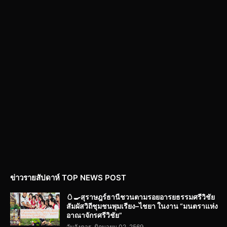
ข่าวรายสัปดาห์ TOP NEWS POST
🥚🍳สุราษฎร์ธานีชวนตามรอยอารยธรรมศรีวิชัย
สัมผัสวิถีชุมชนพุมเรียง–ไชยา ในงาน “มนตราแห่ง
อาณาจักรศรีวิชัย”
วันอังคาร, มิถุนายน 02, 2569