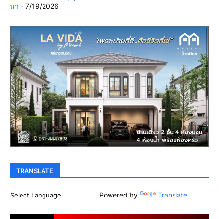
นา
- 7/19/2026
TRANSLATE
Powered by
Translate
.
.
.
.
.
.
.
.
.
.
.
.
.
.
.
.
.
.
.
.
.
.
.
.
.
.
.
.
.
.