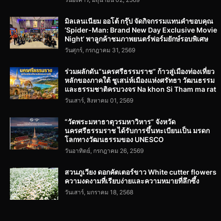
มิลเลนเนียม ออโต้ กรุ๊ป จัดกิจกรรมแทนคำขอบคุณ
‘Spider-Man: Brand New Day Exclusive Movie
Night’ พาลูกค้าชมภาพยนตร์ฟอร์มยักษ์รอบพิเศษ
วันศุกร์, กรกฎาคม 31, 2569
ร่วมผลักดัน“นครศรีธรรมราช” ก้าวสู่เมืองท่องเที่ยว
หลักของภาคใต้ ชูเสน่ห์เมืองแห่งศรัทธา วัฒนธรรม
และธรรมชาติครบวงจร Na khon Si Tham ma rat
วันเสาร์, สิงหาคม 01, 2569
“วัดพระมหาธาตุวรมหาวิหาร” จังหวัด
นครศรีธรรมราช ได้รับการขึ้นทะเบียนเป็น มรดก
โลกทางวัฒนธรรมของ UNESCO
วันอาทิตย์, กรกฎาคม 26, 2569
สวนภูเวียง ดอกคัตเตอร์ขาว White cutter flowers
ความงดงามที่เรียบง่ายและความหมายที่ลึกซึ้ง
วันเสาร์, มกราคม 18, 2568