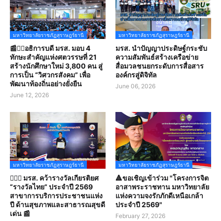
มหาวิทยาลัยราชภัฏสุราษฎร์ธานี
มหาวิทยาลัยราชภัฏสุราษฎร์ธานี
📰✍🏻อธิการบดี มรส. มอบ 4
มรส. นำปัญญาประดิษฐ์กระชับ
ทักษะสำคัญแห่งศตวรรษที่ 21
ความสัมพันธ์สร้างเครือข่าย
สร้างนักศึกษาใหม่ 3,800 คน สู่
สื่อมวลชนยกระดับการสื่อสาร
การเป็น “วิศวกรสังคม” เพื่อ
องค์กรสู่ดิจิทัล
พัฒนาท้องถิ่นอย่างยั่งยืน
June 06, 2026
June 12, 2026
มหาวิทยาลัยราชภัฏสุราษฎร์ธานี
มหาวิทยาลัยราชภัฏสุราษฎร์ธานี
👩🏻‍⚕️ มรส. คว้ารางวัลเกียรติยศ
🔺ขอเชิญเข้าร่วม "โครงการจิต
“รางวัลไทย” ประจำปี 2569
อาสาพระราชทาน มหาวิทยาลัย
สาขาการบริการประชาชนแห่ง
แห่งความจงรักภักดีเหนือเกล้า
ปี ด้านสุขภาพและสาธารณสุขดี
ประจำปี 2569"
เด่น 📰
February 27, 2026