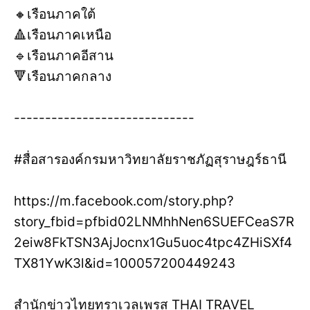
🔸เรือนภาคใต้
🔺เรือนภาคเหนือ
🔹เรือนภาคอีสาน
🔻เรือนภาคกลาง
-----------------------------
#สื่อสารองค์กรมหาวิทยาลัยราชภัฏสุราษฎร์ธานี
https://m.facebook.com/story.php?
story_fbid=pfbid02LNMhhNen6SUEFCeaS7R
2eiw8FkTSN3AjJocnx1Gu5uoc4tpc4ZHiSXf4
TX81YwK3l&id=100057200449243
สำนักข่าวไทยทราเวลเพรส THAI TRAVEL