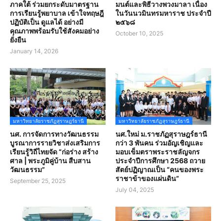
ภาคใต้ ร่วมยกระดับมาตรฐาน
มนต์และพิธีวางพวงมาลา เนื่อง
การเรียนรู้พยาบาล เข้าใจทฤษฎี
ในวันนวมินทรมหาราช ประจำปี
ปฏิบัติเป็น ดูแลได้ อย่างมี
๒๕๖๘
คุณภาพพร้อมรับใช้สังคมอย่าง
October 10, 2025
ยั่งยืน
January 14, 2026
มหาวิทยาลัยราชภัฏสุราษฎร์ธานี
มหาวิทยาลัยราชภัฏสุราษฎร์ธานี
นศ. การจัดการทางวัฒนธรรม
นศ.ใหม่ ม.ราชภัฏสุราษฎร์ธานี
บูรณาการรายวิชาส่งเสริมการ
กว่า 3 พันคน ร่วมอัญเชิญและ
เรียนรู้วิถีไทยจัด “ก่อร่าง สร้าง
มอบเข็มตราพระราชลัญจกร
ศาล | พระภูมิคู่บ้าน สืบสาน
ประจำปีการศึกษา 2568 ถวาย
วัฒนธรรม”
สัตย์ปฏิญาณเป็น “คนของพระ
ราชาข้าของแผ่นดิน”
September 25, 2025
July 04, 2025