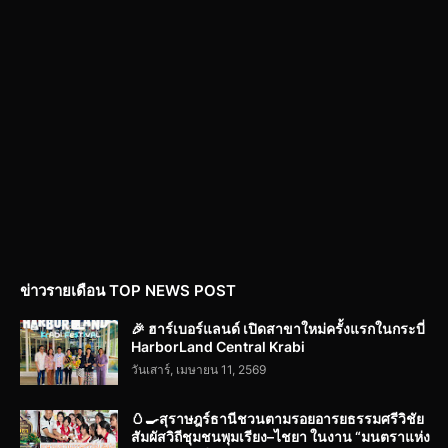
ข่าวรายเดือน TOP NEWS POST
🎉 ฮาร์เบอร์แลนด์ เปิดสาขาใหม่ครั้งแรกในกระบี่
HarborLand Central Krabi
วันเสาร์, เมษายน 11, 2569
🥚🍳สุราษฎร์ธานีชวนตามรอยอารยธรรมศรีวิชัย
สัมผัสวิถีชุมชนพุมเรียง–ไชยา ในงาน “มนตราแห่ง