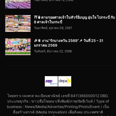
⛩️🏮ตามรอยศาลเจ้าในทัวร์อิ่มบุญ อุ่นใจ ไปกระบี่ กับ
8 ศาลเจ้าในกระบี่
วันอาทิตย์, ตุลาคม 06, 2567
🎉🎇 งาน“รักบางหวัน 2569”📌 วันที่ 25 – 31
มกราคม 2569
วันจันทร์, ธันวาคม 22, 2568
ไทยทราเวลเพรส ทะเบียนพาณิชย์ เลขที่ 8411366000012 DBD.
ประเภทธุรกิจ : ข่าว/สื่อโฆษณา/สิ่งพิมพ์/ภาพ/จัดอีเว้นท์ / Type of
business : News/Media/Advertise/Printing/Photo/Event / เป็น
สื่อสร้างสรรค์ (Media Innovation) เพื่อสังคม ประเทศชาติ