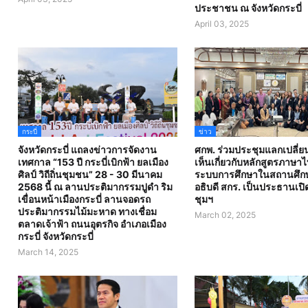
ประชาชน ณ จังหวัดกระบี่
April 03, 2025
กระบี่
ข่าว
จังหวัดกระบี่ แถลงข่าวการจัดงาน
ศกพ. ร่วมประชุมแลกเปลี่
เทศกาล “153 ปี กระบี่เบิกฟ้า ยลเมือง
เห็นเกี่ยวกับหลักสูตรภาษา
ศิลป์ วิถีถิ่นชุมชน” 28 - 30 มีนาคม
ระบบการศึกษาในสถานศึก
2568 นี้ ณ ลานประติมากรรมปูดำ ริม
อธิบดี สกร. เป็นประธานเป
เขื่อนหน้าเมืองกระบี่ ลานจอดรถ
ชุมฯ
ประติมากรรมไม้มะหาด ทางเชื่อม
March 02, 2025
ตลาดเจ้าฟ้า ถนนอุตรกิจ อำเภอเมือง
กระบี่ จังหวัดกระบี่
March 14, 2025