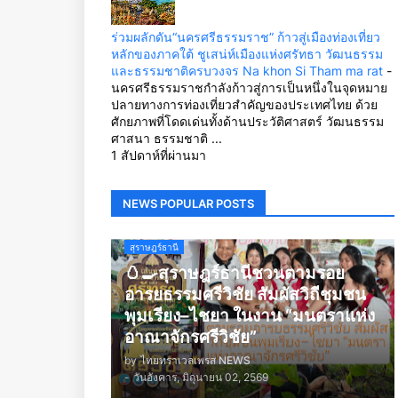
ร่วมผลักดัน“นครศรีธรรมราช” ก้าวสู่เมืองท่องเที่ยว
หลักของภาคใต้ ชูเสน่ห์เมืองแห่งศรัทธา วัฒนธรรม
และธรรมชาติครบวงจร Na khon Si Tham ma rat
-
นครศรีธรรมราชกำลังก้าวสู่การเป็นหนึ่งในจุดหมาย
ปลายทางการท่องเที่ยวสำคัญของประเทศไทย ด้วย
ศักยภาพที่โดดเด่นทั้งด้านประวัติศาสตร์ วัฒนธรรม
ศาสนา ธรรมชาติ ...
1 สัปดาห์ที่ผ่านมา
NEWS POPULAR POSTS
สุราษฎร์ธานี
🥚🍳สุราษฎร์ธานีชวนตามรอย
อารยธรรมศรีวิชัย สัมผัสวิถีชุมชน
พุมเรียง–ไชยา ในงาน “มนตราแห่ง
อาณาจักรศรีวิชัย”
by
ไทยทราเวลเพรส NEWS
-
วันอังคาร, มิถุนายน 02, 2569