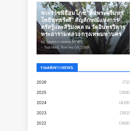
พระราชพิธีสมโภช “ต้นพระศรีมหา
โพธิพุทธรังสี” สัญลักษณ์แห่งการ
ตรัสรู้และสิริมงคล ณ วัดอินทรวิหาร
พระอารามหลวง กรุงเทพมหานคร
by
ไทยทราเวลเพรส NEWS
-
วันอาทิตย์, สิงหาคม 09, 2569
รวมคลังข่าว NEWS.
2026
(72)
2025
(288)
2024
(439)
2023
(292)
2022
(366)