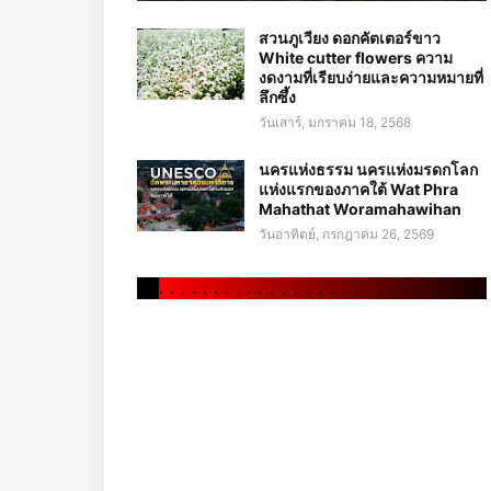
สวนภูเวียง ดอกคัตเตอร์ขาว
White cutter flowers ความ
งดงามที่เรียบง่ายและความหมายที่
ลึกซึ้ง
วันเสาร์, มกราคม 18, 2568
นครแห่งธรรม นครแห่งมรดกโลก
แห่งแรกของภาคใต้ Wat Phra
Mahathat Woramahawihan
วันอาทิตย์, กรกฎาคม 26, 2569
.
.
.
.
.
.
.
.
.
.
.
.
.
.
.
.
.
.
.
.
.
.
.
.
.
.
.
.
.
.