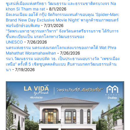
ชูเสน่ห์เมืองแห่งศรัทธา วัฒนธรรม และธรรมชาติครบวงจร Na
khon Si Tham ma rat
- 8/1/2026
มิลเลนเนียม ออโต้ กรุ๊ป จัดกิจกรรมแทนคำขอบคุณ ‘Spider-Man:
Brand New Day Exclusive Movie Night’ พาลูกค้าชมภาพยนตร์
ฟอร์มยักษ์รอบพิเศษ
- 7/31/2026
“วัดพระมหาธาตุวรมหาวิหาร” จังหวัดนครศรีธรรมราช ได้รับการ
ขึ้นทะเบียนเป็น มรดกโลกทางวัฒนธรรมของ
UNESCO
- 7/26/2026
นครแห่งธรรม นครแห่งมรดกโลกแห่งแรกของภาคใต้ Wat Phra
Mahathat Woramahawihan
- 7/26/2026
รมว.วัฒนธรรม มอบปลัด วธ. เป็นประธานมอบรางวัล “เพชรเมือง
เหนือ” ครั้งที่ 5 เชิดชูบุคคลต้นแบบ สืบสานมรดกวัฒนธรรมล้าน
นา
- 7/19/2026