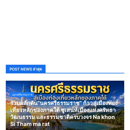
POST NEWS ล่าสุด
นครศรีธรรมราช
ร่วมผลักดัน“นครศรีธรรมราช” ก้าวสู่เมืองท่อง
เที่ยวหลักของภาคใต้ ชูเสน่ห์เมืองแห่งศรัทธา
วัฒนธรรม และธรรมชาติครบวงจร Na khon
Si Tham ma rat