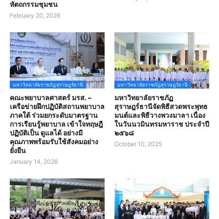
หัตถกรรมชุมชน
February 20, 2026
มหาวิทยาลัยราชภัฏสุราษฎร์ธานี
มหาวิทยาลัยราชภัฏสุราษฎร์ธานี
คณะพยาบาลศาสตร์ มรส. –
มหาวิทยาลัยราชภัฏ
เครือข่ายฝึกปฏิบัติสถานพยาบาล
สุราษฎร์ธานีจัดพิธีสวดพระพุทธ
ภาคใต้ ร่วมยกระดับมาตรฐาน
มนต์และพิธีวางพวงมาลา เนื่อง
การเรียนรู้พยาบาล เข้าใจทฤษฎี
ในวันนวมินทรมหาราช ประจำปี
ปฏิบัติเป็น ดูแลได้ อย่างมี
๒๕๖๘
คุณภาพพร้อมรับใช้สังคมอย่าง
October 10, 2025
ยั่งยืน
January 14, 2026