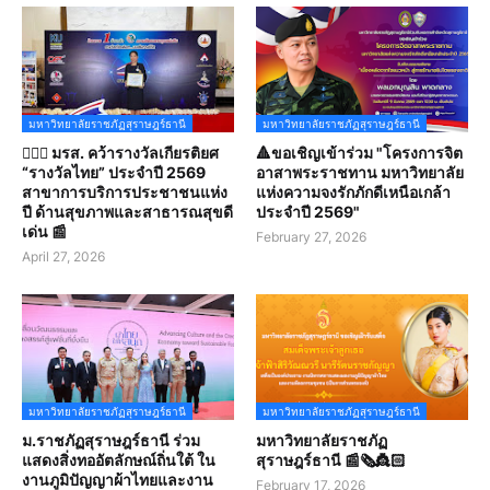
มหาวิทยาลัยราชภัฏสุราษฎร์ธานี
มหาวิทยาลัยราชภัฏสุราษฎร์ธานี
👩🏻‍⚕️ มรส. คว้ารางวัลเกียรติยศ
🔺ขอเชิญเข้าร่วม "โครงการจิต
“รางวัลไทย” ประจำปี 2569
อาสาพระราชทาน มหาวิทยาลัย
สาขาการบริการประชาชนแห่ง
แห่งความจงรักภักดีเหนือเกล้า
ปี ด้านสุขภาพและสาธารณสุขดี
ประจำปี 2569"
เด่น 📰
February 27, 2026
April 27, 2026
มหาวิทยาลัยราชภัฏสุราษฎร์ธานี
มหาวิทยาลัยราชภัฏสุราษฎร์ธานี
ม.ราชภัฏสุราษฎร์ธานี ร่วม
มหาวิทยาลัยราชภัฏ
แสดงสิ่งทออัตลักษณ์ถิ่นใต้ ใน
สุราษฎร์ธานี 📰🗞️👸🏻
งานภูมิปัญญาผ้าไทยและงาน
February 17, 2026