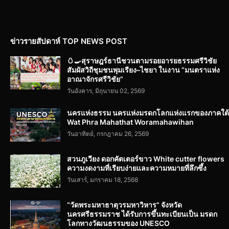
ข่าวรายสัปดาห์ TOP NEWS POST
🥚🍳สุราษฎร์ธานีชวนตามรอยอารยธรรมศรีวิชัย
สัมผัสวิถีชุมชนพุมเรียง–ไชยา ในงาน “มนตราแห่ง
อาณาจักรศรีวิชัย”
วันอังคาร, มิถุนายน 02, 2569
นครแห่งธรรม นครแห่งมรดกโลกแห่งแรกของภาคใต้
Wat Phra Mahathat Woramahawihan
วันอาทิตย์, กรกฎาคม 26, 2569
สวนภูเวียง ดอกคัตเตอร์ขาว White cutter flowers
ความงดงามที่เรียบง่ายและความหมายที่ลึกซึ้ง
วันเสาร์, มกราคม 18, 2568
“วัดพระมหาธาตุวรมหาวิหาร” จังหวัด
นครศรีธรรมราช ได้รับการขึ้นทะเบียนเป็น มรดก
โลกทางวัฒนธรรมของ UNESCO