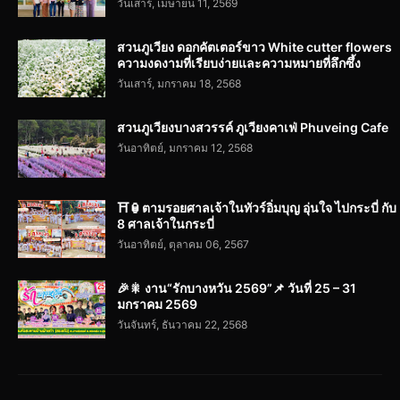
วันเสาร์, เมษายน 11, 2569
สวนภูเวียง ดอกคัตเตอร์ขาว White cutter flowers
ความงดงามที่เรียบง่ายและความหมายที่ลึกซึ้ง
วันเสาร์, มกราคม 18, 2568
สวนภูเวียงบางสวรรค์ ภูเวียงคาเฟ่ Phuveing Cafe
วันอาทิตย์, มกราคม 12, 2568
⛩️🏮ตามรอยศาลเจ้าในทัวร์อิ่มบุญ อุ่นใจ ไปกระบี่ กับ
8 ศาลเจ้าในกระบี่
วันอาทิตย์, ตุลาคม 06, 2567
🎉🎇 งาน“รักบางหวัน 2569”📌 วันที่ 25 – 31
มกราคม 2569
วันจันทร์, ธันวาคม 22, 2568