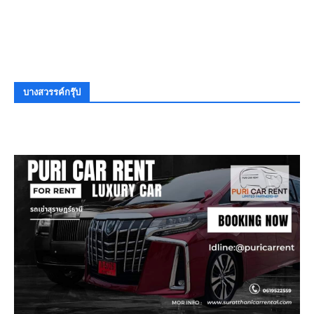
บางสวรรค์กรุ๊ป