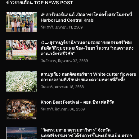
ข่าวรายเดือน TOP NEWS POST
🎉 ฮาร์เบอร์แลนด์ เปิดสาขาใหม่ครั้งแรกในกระบี่
HarborLand Central Krabi
วันเสาร์, เมษายน 11, 2569
🥚🍳สุราษฎร์ธานีชวนตามรอยอารยธรรมศรีวิชัย
สัมผัสวิถีชุมชนพุมเรียง–ไชยา ในงาน “มนตราแห่ง
อาณาจักรศรีวิชัย”
วันอังคาร, มิถุนายน 02, 2569
สวนภูเวียง ดอกคัตเตอร์ขาว White cutter flowers
ความงดงามที่เรียบง่ายและความหมายที่ลึกซึ้ง
วันเสาร์, มกราคม 18, 2568
Khon Beat Festival - คอน บีท เฟสติวัล
วันเสาร์, มิถุนายน 06, 2569
“วัดพระมหาธาตุวรมหาวิหาร” จังหวัด
นครศรีธรรมราช ได้รับการขึ้นทะเบียนเป็น มรดก