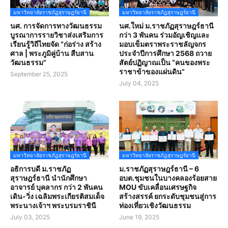
มหาวิทยาลัยราชภัฏสุราษฎร์ธานี
มหาวิทยาลัยราชภัฏสุราษฎร์ธานี
นศ. การจัดการทางวัฒนธรรม
นศ.ใหม่ ม.ราชภัฏสุราษฎร์ธานี
บูรณาการรายวิชาส่งเสริมการ
กว่า 3 พันคน ร่วมอัญเชิญและ
เรียนรู้วิถีไทยจัด “ก่อร่าง สร้าง
มอบเข็มตราพระราชลัญจกร
ศาล | พระภูมิคู่บ้าน สืบสาน
ประจำปีการศึกษา 2568 ถวาย
วัฒนธรรม”
สัตย์ปฏิญาณเป็น “คนของพระ
ราชาข้าของแผ่นดิน”
September 25, 2025
July 04, 2025
มหาวิทยาลัยราชภัฏสุราษฎร์ธานี
มหาวิทยาลัยราชภัฏสุราษฎร์ธานี
อธิการบดี ม.ราชภัฏ
ม.ราชภัฏสุราษฎร์ธานี – 6
สุราษฎร์ธานี นำนักศึกษา
อบต.ชุมชนในบางคลองร้อยสาย
อาจารย์ บุคลากร กว่า 2 พันคน
MOU ขับเคลื่อนเศรษฐกิจ
เดิน-วิ่ง เฉลิมพระเกียรติสมเด็จ
สร้างสรรค์ ยกระดับชุมชนสู่การ
พระนางเจ้าฯ พระบรมราชินี
ท่องเที่ยวเชิงวัฒนธรรม
July 03, 2025
June 19, 2025