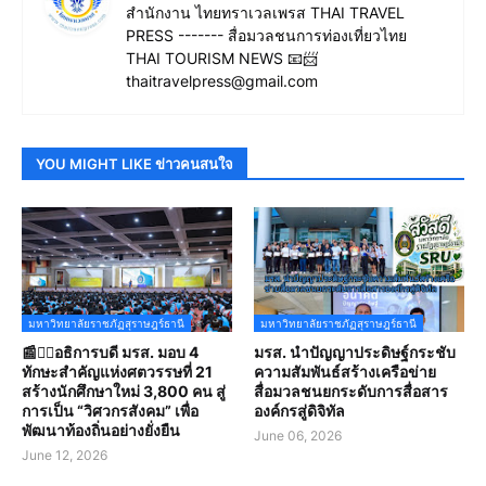
สำนักงาน ไทยทราเวลเพรส THAI TRAVEL
PRESS ------- สื่อมวลชนการท่องเที่ยวไทย
THAI TOURISM NEWS 📧📨
thaitravelpress@gmail.com
YOU MIGHT LIKE ข่าวคนสนใจ
มหาวิทยาลัยราชภัฏสุราษฎร์ธานี
มหาวิทยาลัยราชภัฏสุราษฎร์ธานี
📰✍🏻อธิการบดี มรส. มอบ 4
มรส. นำปัญญาประดิษฐ์กระชับ
ทักษะสำคัญแห่งศตวรรษที่ 21
ความสัมพันธ์สร้างเครือข่าย
สร้างนักศึกษาใหม่ 3,800 คน สู่
สื่อมวลชนยกระดับการสื่อสาร
การเป็น “วิศวกรสังคม” เพื่อ
องค์กรสู่ดิจิทัล
พัฒนาท้องถิ่นอย่างยั่งยืน
June 06, 2026
June 12, 2026