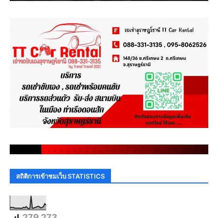
.
.
.
.
.
.
.
.
.
.
.
.
.
.
.
.
.
.
.
.
.
.
.
.
.
.
.
.
.
.
สถิติการเข้าชมเว็บ STATISTICS
279,273