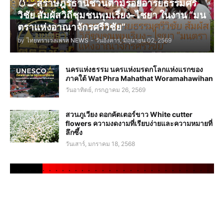
🥚🍳สุราษฎร์ธานีชวนตามรอยอารยธรรมศรี
วิชัย สัมผัสวิถีชุมชนพุมเรียง–ไชยา ในงาน “มน
ตราแห่งอาณาจักรศรีวิชัย”
by
ไทยทราเวลเพรส NEWS
-
วันอังคาร, มิถุนายน 02, 2569
นครแห่งธรรม นครแห่งมรดกโลกแห่งแรกของ
ภาคใต้ Wat Phra Mahathat Woramahawihan
วันอาทิตย์, กรกฎาคม 26, 2569
สวนภูเวียง ดอกคัตเตอร์ขาว White cutter
flowers ความงดงามที่เรียบง่ายและความหมายที่
ลึกซึ้ง
วันเสาร์, มกราคม 18, 2568
.
.
.
.
.
.
.
.
.
.
.
.
.
.
.
.
.
.
.
.
.
.
.
.
.
.
.
.
.
.