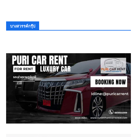
บางสวรรค์กรุ๊ป