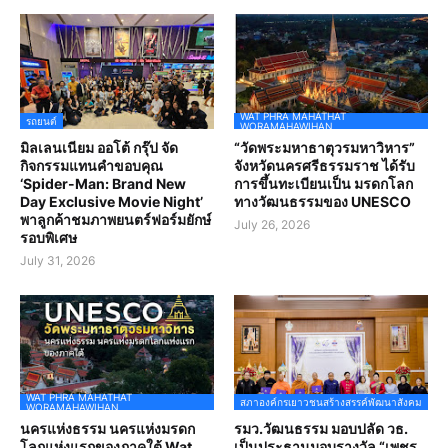
WAT PHRA MAHATHAT
รถยนต์
WORAMAHAWIHAN
มิลเลนเนียม ออโต้ กรุ๊ป จัด
“วัดพระมหาธาตุวรมหาวิหาร”
กิจกรรมแทนคำขอบคุณ
จังหวัดนครศรีธรรมราช ได้รับ
‘Spider-Man: Brand New
การขึ้นทะเบียนเป็น มรดกโลก
Day Exclusive Movie Night’
ทางวัฒนธรรมของ UNESCO
พาลูกค้าชมภาพยนตร์ฟอร์มยักษ์
July 26, 2026
รอบพิเศษ
July 31, 2026
WAT PHRA MAHATHAT
สภาองค์กรเยาวชนสร้างสรรค์พัฒนาสังคม
WORAMAHAWIHAN
นครแห่งธรรม นครแห่งมรดก
รมว.วัฒนธรรม มอบปลัด วธ.
โลกแห่งแรกของภาคใต้ Wat
เป็นประธานมอบรางวัล “เพชร