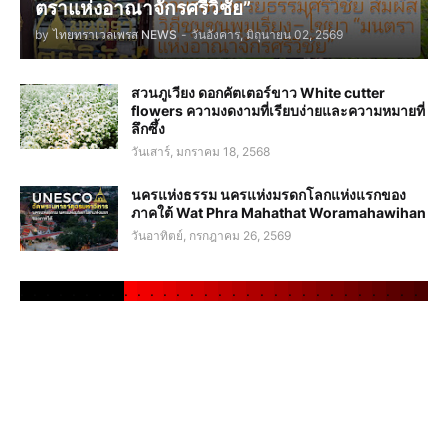
ตราแห่งอาณาจักรศรีวิชัย”
by
ไทยทราเวลเพรส NEWS
-
วันอังคาร, มิถุนายน 02, 2569
สวนภูเวียง ดอกคัตเตอร์ขาว White cutter
flowers ความงดงามที่เรียบง่ายและความหมายที่
ลึกซึ้ง
วันเสาร์, มกราคม 18, 2568
นครแห่งธรรม นครแห่งมรดกโลกแห่งแรกของ
ภาคใต้ Wat Phra Mahathat Woramahawihan
วันอาทิตย์, กรกฎาคม 26, 2569
.
.
.
.
.
.
.
.
.
.
.
.
.
.
.
.
.
.
.
.
.
.
.
.
.
.
.
.
.
.