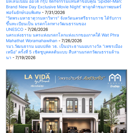
มิลเลนเนียม ออโต้ กรุ๊ป จัดกิจกรรมแทนคำขอบคุณ ‘Spider-Man:
Brand New Day Exclusive Movie Night’ พาลูกค้าชมภาพยนตร์
ฟอร์มยักษ์รอบพิเศษ
- 7/31/2026
“วัดพระมหาธาตุวรมหาวิหาร” จังหวัดนครศรีธรรมราช ได้รับการ
ขึ้นทะเบียนเป็น มรดกโลกทางวัฒนธรรมของ
UNESCO
- 7/26/2026
นครแห่งธรรม นครแห่งมรดกโลกแห่งแรกของภาคใต้ Wat Phra
Mahathat Woramahawihan
- 7/26/2026
รมว.วัฒนธรรม มอบปลัด วธ. เป็นประธานมอบรางวัล “เพชรเมือง
เหนือ” ครั้งที่ 5 เชิดชูบุคคลต้นแบบ สืบสานมรดกวัฒนธรรมล้าน
นา
- 7/19/2026