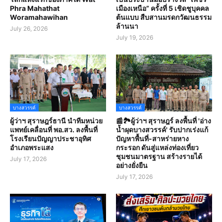
Phra Mahathat
เมืองเหนือ” ครั้งที่ 5 เชิดชูบุคคล
Woramahawihan
ต้นแบบ สืบสานมรดกวัฒนธรรม
ล้านนา
July 26, 2026
July 19, 2026
บางสวรรค์
บางสวรรค์
ผู้ว่าฯ สุราษฎร์ธานี นำทีมหน่วย
📰🏞️ผู้ว่าฯ สุราษฎร์ ลงพื้นที่ 'อ่าง
แพทย์เคลื่อนที่ พอ.สว. ลงพื้นที่
น้ำผุดบางสวรรค์' รับปากเร่งแก้
โรงเรียนปัญญาประชาอุทิศ
ปัญหาพื้นที่-สาหร่ายหาง
อำเภอพระแสง
กระรอก ดันสู่แหล่งท่องเที่ยว
ชุมชนมาตรฐาน สร้างรายได้
July 17, 2026
อย่างยั่งยืน
July 17, 2026