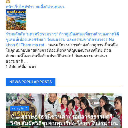
หน้าเว็บไซต์ข่าว กดลิ้งก์อ่านต่อ>>
ร่วมผลักดัน“นครศรีธรรมราช” ก้าวสู่เมืองท่องเที่ยวหลักของภาคใต้
ชูเสน่ห์เมืองแห่งศรัทธา วัฒนธรรม และธรรมชาติครบวงจร Na
khon Si Tham ma rat
-
นครศรีธรรมราชกำลังก้าวสู่การเป็นหนึ่ง
ในจุดหมายปลายทางการท่องเที่ยวสำคัญของประเทศไทย ด้วย
ศักยภาพที่โดดเด่นทั้งด้านประวัติศาสตร์ วัฒนธรรม ศาสนา
ธรรมชาติ ...
1 สัปดาห์ที่ผ่านมา
NEWS POPULAR POSTS
สุราษฎร์ธานี
🥚🍳สุราษฎร์ธานีชวนตามรอยอารยธรรมศรี
วิชัย สัมผัสวิถีชุมชนพุมเรียง–ไชยา ในงาน “มน