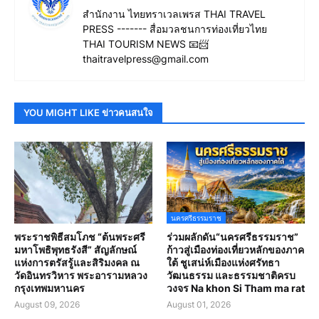
สำนักงาน ไทยทราเวลเพรส THAI TRAVEL
PRESS ------- สื่อมวลชนการท่องเที่ยวไทย
THAI TOURISM NEWS 📧📨
thaitravelpress@gmail.com
YOU MIGHT LIKE ข่าวคนสนใจ
นครศรีธรรมราช
พระราชพิธีสมโภช “ต้นพระศรี
ร่วมผลักดัน“นครศรีธรรมราช”
มหาโพธิพุทธรังสี” สัญลักษณ์
ก้าวสู่เมืองท่องเที่ยวหลักของภาค
แห่งการตรัสรู้และสิริมงคล ณ
ใต้ ชูเสน่ห์เมืองแห่งศรัทธา
วัดอินทรวิหาร พระอารามหลวง
วัฒนธรรม และธรรมชาติครบ
กรุงเทพมหานคร
วงจร Na khon Si Tham ma rat
August 09, 2026
August 01, 2026