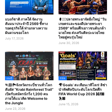
แบงก์ชาติ ภาคใต้ จัดงาน
🥊🤼‍♀️ปลายพระยาจัดยิ่งใหญ่ “วัน
สัมมนาประจำปี 2569 ชี้ทาง
เกษตรและของดีปลายพระยา
รอดธุรกิจใต้ ท่ามกลางความ
2569” พร้อมศึกเยาวชนต้นกล้า
ผันผวนของโลก
มวยไทย ส่งเสริมศิลปะมวยไทย
ไทยสู่คนรุ่นใหม่
July 17, 2026
June 30, 2026
กระบี่
FIFA
🏃🏻🏞️จังหวัดกระบี่ชวนทั่วโลก
🎥‘Goals’ สะเทือนเวทีโลก! ลิซ่า
สัมผัส “Krabi Rainforest Trail”
นำทัพศิลปินระดับโลกเปิดศึก
เปิดรับสมัครนักวิ่ง 1,200 คน
FIFA World Cup 2026 👯💃🏼
ภายใต้แนวคิด Welcome to
🕺🏽
the Jungle
June 15, 2026
June 23, 2026