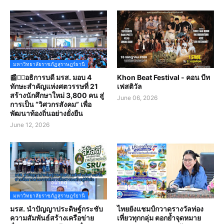
มหาวิทยาลัยราชภัฏสุราษฎร์ธานี
📰✍🏻อธิการบดี มรส. มอบ 4
Khon Beat Festival - คอน บีท
ทักษะสำคัญแห่งศตวรรษที่ 21
เฟสติวัล
สร้างนักศึกษาใหม่ 3,800 คน สู่
June 06, 2026
การเป็น “วิศวกรสังคม” เพื่อ
พัฒนาท้องถิ่นอย่างยั่งยืน
June 12, 2026
มหาวิทยาลัยราชภัฏสุราษฎร์ธานี
มรส. นำปัญญาประดิษฐ์กระชับ
ไทยยังแชมป์กวาดรางวัลท่อง
ความสัมพันธ์สร้างเครือข่าย
เที่ยวทุกกลุ่ม ตอกย้ำจุดหมาย