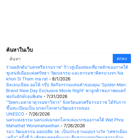
ค้นหาในเว็บ
ร่วมผลักดัน“นครศรีธรรมราช” ก้าวสู่เมืองท่องเที่ยวหลักของภาคใต้
ชูเสน่ห์เมืองแห่งศรัทธา วัฒนธรรม และธรรมชาติครบวงจร Na
khon Si Tham ma rat
- 8/1/2026
มิลเลนเนียม ออโต้ กรุ๊ป จัดกิจกรรมแทนคำขอบคุณ ‘Spider-Man:
Brand New Day Exclusive Movie Night’ พาลูกค้าชมภาพยนตร์
ฟอร์มยักษ์รอบพิเศษ
- 7/31/2026
“วัดพระมหาธาตุวรมหาวิหาร” จังหวัดนครศรีธรรมราช ได้รับการ
ขึ้นทะเบียนเป็น มรดกโลกทางวัฒนธรรมของ
UNESCO
- 7/26/2026
นครแห่งธรรม นครแห่งมรดกโลกแห่งแรกของภาคใต้ Wat Phra
Mahathat Woramahawihan
- 7/26/2026
รมว.วัฒนธรรม มอบปลัด วธ. เป็นประธานมอบรางวัล “เพชรเมือง
เหนือ” ครั้งที่ 5 เชิดชูบุคคลต้นแบบ สืบสานมรดกวัฒนธรรมล้าน