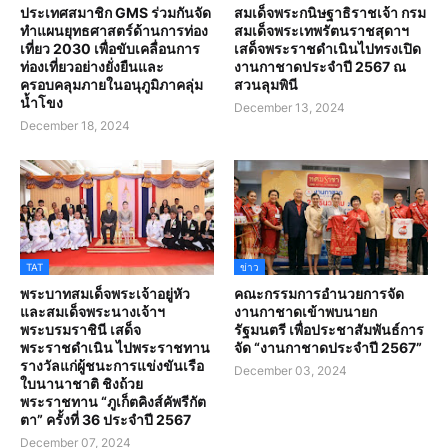
ประเทศสมาชิก GMS ร่วมกันจัด
สมเด็จพระกนิษฐาธิราชเจ้า กรม
ทำแผนยุทธศาสตร์ด้านการท่อง
สมเด็จพระเทพรัตนราชสุดาฯ
เที่ยว 2030 เพื่อขับเคลื่อนการ
เสด็จพระราชดำเนินไปทรงเปิด
ท่องเที่ยวอย่างยั่งยืนและ
งานกาชาดประจำปี 2567 ณ
ครอบคลุมภายในอนุภูมิภาคลุ่ม
สวนลุมพินี
น้ำโขง
December 13, 2024
December 18, 2024
TAT
ข่าว
พระบาทสมเด็จพระเจ้าอยู่หัว
คณะกรรมการอำนวยการจัด
และสมเด็จพระนางเจ้าฯ
งานกาชาดเข้าพบนายก
พระบรมราชินี เสด็จ
รัฐมนตรี เพื่อประชาสัมพันธ์การ
พระราชดำเนิน ไปพระราชทาน
จัด “งานกาชาดประจำปี 2567”
รางวัลแก่ผู้ชนะการแข่งขันเรือ
December 03, 2024
ใบนานาชาติ ชิงถ้วย
พระราชทาน “ภูเก็ตคิงส์คัพรีกัต
ตา” ครั้งที่ 36 ประจำปี 2567
December 07, 2024