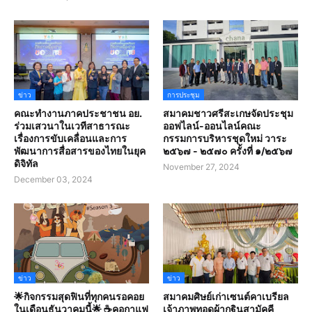
ข่าว
การประชุม
คณะทำงานภาคประชาชน อย.
สมาคมชาวศรีสะเกษจัดประชุม
ร่วมเสวนาในเวทีสาธารณะ
ออฟไลน์-ออนไลน์คณะ
เรื่องการขับเคลื่อนและการ
กรรมการบริหารชุดใหม่ วาระ
พัฒนาการสื่อสารของไทยในยุค
๒๕๖๗ - ๒๕๗๐ ครั้งที่ ๑/๒๕๖๗
ดิจิทัล
November 27, 2024
December 03, 2024
ข่าว
ข่าว
🌟กิจกรรมสุดฟินที่ทุกคนรอคอย
สมาคมศิษย์เก่าเซนต์คาเบรียล
ในเดือนธันวาคมนี้🌟 ☕คอกาแฟ
เจ้าภาพทอดผ้ากฐินสามัคคี