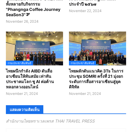
ทั้งหลายกับกิจกรรม
ประจำปี ๒๕๖๗
"Phangnga Coffee Journey
November 22, 2024
SeaSon3"🫘
November 26, 2024
กรมประชาสัมพันธ์
กรมประชาสัมพันธ์
ไทยผนึกกำลัง AIBD ดันสื่อ
ไทยผลักดันแนวคิด 3Ts ในการ
อาเซียนให้ทันสมัย เท่าทัน
ประชุม SOMRI ครั้งที่ 21 มุ่งยก
ประชาคมโลก ชู AI ต่อต้าน
ระดับการสื่อสารอาเซียนสู่ยุค
หลอกลวงออนไลน์
ดิจิทัล
November 21, 2024
November 21, 2024
แสดงความคิดเห็น
สำนักงานไทยทราเวลเพรส THAI TRAVEL PRESS