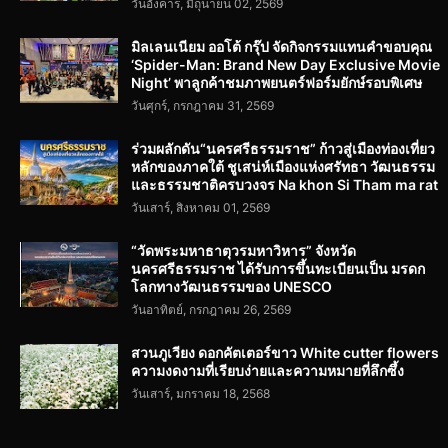
วันอังคาร, มิถุนายน 02, 2569
มิลเลนเนียม ออโต้ กรุ๊ป จัดกิจกรรมแทนคำขอบคุณ
‘Spider-Man: Brand New Day Exclusive Movie
Night’ พาลูกค้าชมภาพยนตร์ฟอร์มยักษ์รอบพิเศษ
วันศุกร์, กรกฎาคม 31, 2569
ร่วมผลักดัน“นครศรีธรรมราช” ก้าวสู่เมืองท่องเที่ยว
หลักของภาคใต้ ชูเสน่ห์เมืองแห่งศรัทธา วัฒนธรรม
และธรรมชาติครบวงจร Na khon Si Tham ma rat
วันเสาร์, สิงหาคม 01, 2569
“วัดพระมหาธาตุวรมหาวิหาร” จังหวัด
นครศรีธรรมราช ได้รับการขึ้นทะเบียนเป็น มรดก
โลกทางวัฒนธรรมของ UNESCO
วันอาทิตย์, กรกฎาคม 26, 2569
สวนภูเวียง ดอกคัตเตอร์ขาว White cutter flowers
ความงดงามที่เรียบง่ายและความหมายที่ลึกซึ้ง
วันเสาร์, มกราคม 18, 2568