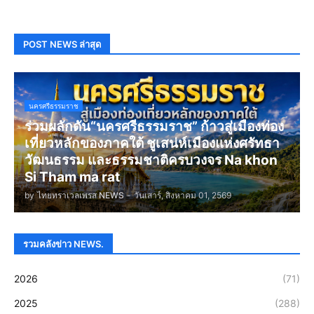
POST NEWS ล่าสุด
นครศรีธรรมราช
ร่วมผลักดัน“นครศรีธรรมราช” ก้าวสู่เมืองท่อง
เที่ยวหลักของภาคใต้ ชูเสน่ห์เมืองแห่งศรัทธา
วัฒนธรรม และธรรมชาติครบวงจร Na khon
Si Tham ma rat
by
ไทยทราเวลเพรส NEWS
-
วันเสาร์, สิงหาคม 01, 2569
รวมคลังข่าว NEWS.
2026
(71)
2025
(288)