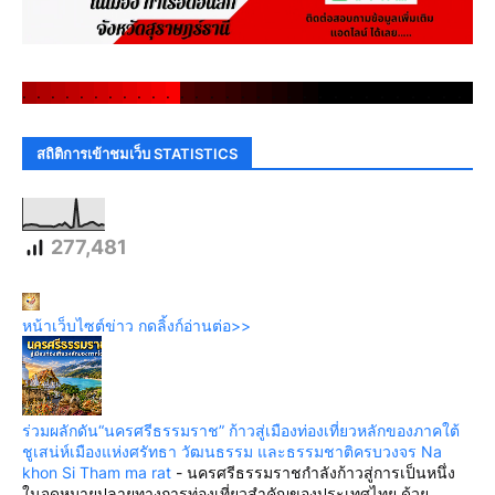
.
.
.
.
.
.
.
.
.
.
.
.
.
.
.
.
.
.
.
.
.
.
.
.
.
.
.
.
.
.
สถิติการเข้าชมเว็บ STATISTICS
277,481
หน้าเว็บไซต์ข่าว กดลิ้งก์อ่านต่อ>>
ร่วมผลักดัน“นครศรีธรรมราช” ก้าวสู่เมืองท่องเที่ยวหลักของภาคใต้
ชูเสน่ห์เมืองแห่งศรัทธา วัฒนธรรม และธรรมชาติครบวงจร Na
khon Si Tham ma rat
-
นครศรีธรรมราชกำลังก้าวสู่การเป็นหนึ่ง
ในจุดหมายปลายทางการท่องเที่ยวสำคัญของประเทศไทย ด้วย