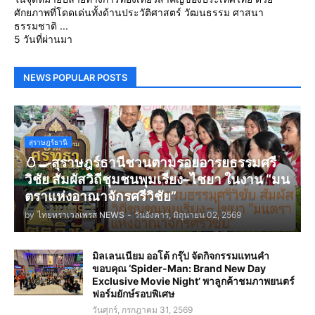
ศักยภาพที่โดดเด่นทั้งด้านประวัติศาสตร์ วัฒนธรรม ศาสนา
ธรรมชาติ ...
5 วันที่ผ่านมา
NEWS POPULAR POSTS
สุราษฎร์ธานี
🥚🍳สุราษฎร์ธานีชวนตามรอยอารยธรรมศรี
วิชัย สัมผัสวิถีชุมชนพุมเรียง–ไชยา ในงาน “มน
ตราแห่งอาณาจักรศรีวิชัย”
by
ไทยทราเวลเพรส NEWS
-
วันอังคาร, มิถุนายน 02, 2569
มิลเลนเนียม ออโต้ กรุ๊ป จัดกิจกรรมแทนคำ
ขอบคุณ ‘Spider-Man: Brand New Day
Exclusive Movie Night’ พาลูกค้าชมภาพยนตร์
ฟอร์มยักษ์รอบพิเศษ
วันศุกร์, กรกฎาคม 31, 2569