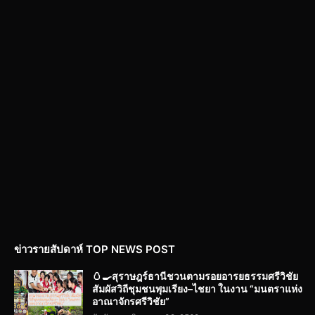
ข่าวรายสัปดาห์ TOP NEWS POST
🥚🍳สุราษฎร์ธานีชวนตามรอยอารยธรรมศรีวิชัย
สัมผัสวิถีชุมชนพุมเรียง–ไชยา ในงาน “มนตราแห่ง
อาณาจักรศรีวิชัย”