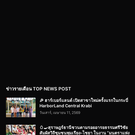
ข่าวรายเดือน TOP NEWS POST
🎉 ฮาร์เบอร์แลนด์ เปิดสาขาใหม่ครั้งแรกในกระบี่
HarborLand Central Krabi
วันเสาร์, เมษายน 11, 2569
🥚🍳สุราษฎร์ธานีชวนตามรอยอารยธรรมศรีวิชัย
สัมผัสวิถีชุมชนพุมเรียง–ไชยา ในงาน “มนตราแห่ง