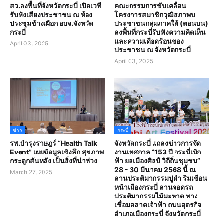
สว.ลงพื้นที่จังหวัดกระบี่ เปิดเวที
คณะกรรมการขับเคลื่อน
รับฟังเสียงประชาชน ณ ห้อง
โครงการสมาชิกวุฒิสภาพบ
ประชุมช้างเผือก อบจ.จังหวัด
ประชาชนกลุ่มภาคใต้ (ตอนบน)
กระบี่
ลงพื้นที่กระบี่รับฟังความคิดเห็น
และความเดือดร้อนของ
April 03, 2025
ประชาชน ณ จังหวัดกระบี่
April 03, 2025
ข่าว
กระบี่
รพ.บำรุงราษฎร์ “Health Talk
จังหวัดกระบี่ แถลงข่าวการจัด
Event” เผยข้อมูลเชิงลึก สุขภาพ
งานเทศกาล “153 ปี กระบี่เบิก
กระดูกสันหลัง เป็นสิ่งที่น่าห่วง
ฟ้า ยลเมืองศิลป์ วิถีถิ่นชุมชน”
28 - 30 มีนาคม 2568 นี้ ณ
March 27, 2025
ลานประติมากรรมปูดำ ริมเขื่อน
หน้าเมืองกระบี่ ลานจอดรถ
ประติมากรรมไม้มะหาด ทาง
เชื่อมตลาดเจ้าฟ้า ถนนอุตรกิจ
อำเภอเมืองกระบี่ จังหวัดกระบี่