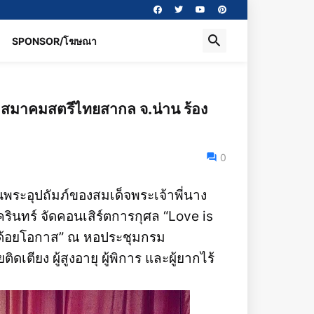
SPONSOR/โฆษณา
นำทีมสมาคมสตรีไทยสากล จ.น่าน ร้อง
0
นพระอุปถัมภ์ของสมเด็จพระเจ้าพี่นาง
ินทร์ จัดคอนเสิร์ตการกุศล “Love is
้ด้อยโอกาส” ณ หอประชุมกรม
ิดเตียง ผู้สูงอายุ ผู้พิการ และผู้ยากไร้