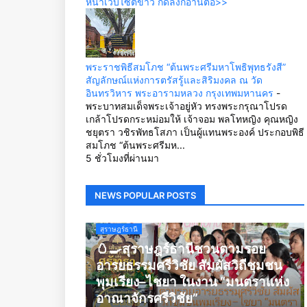
หน้าเว็บไซต์ข่าว กดลิ้งก์อ่านต่อ>>
พระราชพิธีสมโภช “ต้นพระศรีมหาโพธิพุทธรังสี”
สัญลักษณ์แห่งการตรัสรู้และสิริมงคล ณ วัด
อินทรวิหาร พระอารามหลวง กรุงเทพมหานคร
-
พระบาทสมเด็จพระเจ้าอยู่หัว ทรงพระกรุณาโปรด
เกล้าโปรดกระหม่อมให้ เจ้าจอม พลโทหญิง คุณหญิง
ชยุตรา วชิรพัทธโสภา เป็นผู้แทนพระองค์ ประกอบพิธี
สมโภช “ต้นพระศรีมห...
5 ชั่วโมงที่ผ่านมา
NEWS POPULAR POSTS
สุราษฎร์ธานี
🥚🍳สุราษฎร์ธานีชวนตามรอย
อารยธรรมศรีวิชัย สัมผัสวิถีชุมชน
พุมเรียง–ไชยา ในงาน “มนตราแห่ง
อาณาจักรศรีวิชัย”