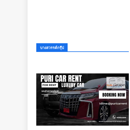
บางสวรรค์กรุ๊ป