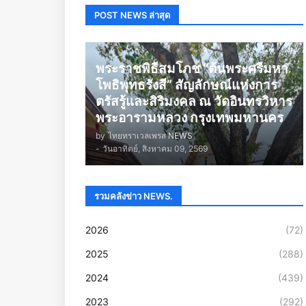
POST NEWS ล่าสุด
พระราชพิธีสมโภช “ต้นพระศรีมหา
โพธิพุทธรังสี” สัญลักษณ์แห่งการ
ตรัสรู้และสิริมงคล ณ วัดอินทรวิหาร
พระอารามหลวง กรุงเทพมหานคร
by
ไทยทราเวลเพรส NEWS
-
วันอาทิตย์, สิงหาคม 09, 2569
รวมคลังข่าว NEWS.
2026
(72)
2025
(288)
2024
(439)
2023
(292)