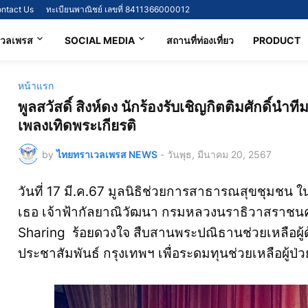
ntact Us
ทะเบียนพาณิชย์ เลขที่ 8411366000012
เวลเพรส
SOCIAL MEDIA
สถานที่ท่องเที่ยว
PRODUCT
หน้าแรก
พูลสวัสดิ์ สิงห์ดง นักร้องรับเชิญกิตติมศักดิ์
เพลงเทิดพระเกียรติ
by
ไทยทราเวลเพรส NEWS
-
วันพุธ, มีนาคม 20, 2567
วันที่ 17 มี.ค.67 มูลนิธิช่วยการสาธารณสุขชุมชน ใ
เธอ เจ้าฟ้ากัลยาณิวัฒนา กรมหลวงนราธิวาสราชนคร
Sharing ร้อยดวงใจ สืบสานพระปณิธานช่วยเหลือผู
ประชาสัมพันธ์ กรุงเทพฯ เพื่อระดมทุนช่วยเหลือผู้ป่วยต