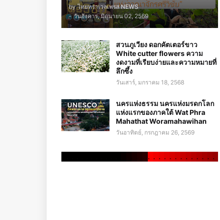
by
ไทยทราเวลเพรส NEWS
-
วันอังคาร, มิถุนายน 02, 2569
สวนภูเวียง ดอกคัตเตอร์ขาว
White cutter flowers ความ
งดงามที่เรียบง่ายและความหมายที่
ลึกซึ้ง
วันเสาร์, มกราคม 18, 2568
นครแห่งธรรม นครแห่งมรดกโลก
แห่งแรกของภาคใต้ Wat Phra
Mahathat Woramahawihan
วันอาทิตย์, กรกฎาคม 26, 2569
.
.
.
.
.
.
.
.
.
.
.
.
.
.
.
.
.
.
.
.
.
.
.
.
.
.
.
.
.
.