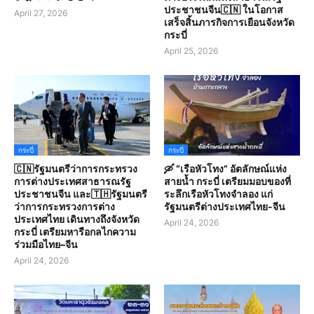
ประชาชนจีน🇨🇳 ในโอกาส
April 27, 2026
เสร็จสิ้นภารกิจการเยือนจังหวัด
กระบี่
April 25, 2026
กระบี่
กระบี่
🇨🇳รัฐมนตรีว่าการกระทรวง
🛶 “เรือหัวโทง” อัตลักษณ์แห่ง
การต่างประเทศสาธารณรัฐ
สายน้ำ กระบี่ เตรียมมอบของที่
ประชาชนจีน และ🇹🇭รัฐมนตรี
ระลึกเรือหัวโทงจำลอง แก่
ว่าการกระทรวงการต่าง
รัฐมนตรีต่างประเทศไทย-จีน
ประเทศไทย เดินทางถึงจังหวัด
April 24, 2026
กระบี่ เตรียมหารือกลไกความ
ร่วมมือไทย–จีน
April 24, 2026