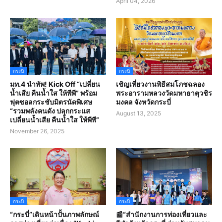
April 04, 2026
กระบี่
กระบี่
มท.4 นำทัพ! Kick Off “เปลี่ยน
เชิญเที่ยวงานพิธีสมโภชฉลอง
น้ำเสีย คืนน้ำใส ให้พีพี” พร้อม
พระอารามหลวงวัดมหาธาตุวชิร
ฟุตซอลกระชับมิตรนัดพิเศษ
มงคล จังหวัดกระบี่
“รวมพลังคนดัง ปลุกกระแส
August 13, 2025
เปลี่ยนน้ำเสีย คืนน้ำใส ให้พีพี”
November 26, 2025
กระบี่
กระบี่
“กระบี่”เดินหน้าปั้นภาพลักษณ์
📰“สํานักงานการท่องเที่ยวและ