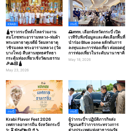
KRABI
กระบี่
🛕ชาวกระบี่หลั่งไหลร่วมงาน
🌅ททท. เลือกจังหวัดกระบี่ เปิด
สมโภชพระอารามหลวง–ห่มผ้า
เวทีรับฟังข้อมูลและคัดเลือกพื้นที่
พระมหาธาตุเจดีย์ วัดมหาธาตุ
นำร่อง Blue zone ผลักดันการ
วชิรมงคล พระอารามหลวง (วัด
ลงทุนและการท่องเที่ยว ต่อยอดสู่
บางโทง) สืบสานพุทธศรัทธา
การท่องเที่ยวในระดับนานาชาติ
กระตุ้นท่องเที่ยวเชิงวัฒนธรรม
May 18, 2026
🎉🙏🏻🛕
May 23, 2026
กระบี่
กระบี่
Krabi Flavor Fest 2026
ผู้ว่ากระบี่ฯ ปฏิบัติภารกิจส่ง
เทศกาลอาหารถิ่น จังหวัดกระบี่
รัฐมนตรีว่าการกระทรวงการ
✨ 🦑🐟🦐🫚🍲🥤🍡
ต่างประเทศแห่งสาธารณรัฐ