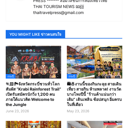
PRESS ------- สื่อมวลชนการท่องเที่ยวไทย
THAI TOURISM NEWS 📧📨
thaitravelpress@gmail.com
YOU MIGHT LIKE ข่าวคนสนใจ
กระบี่
กระบี่
🏃🏻🏞️จังหวัดกระบี่ชวนทั่วโลก
🛍️🍜งานนี้ของกินกะลุย สายเดิน
สัมผัส “Krabi Rainforest Trail”
เที่ยว สายกิน ห้ามพลาด! งานวัด
เปิดรับสมัครนักวิ่ง 1,200 คน
บางโทงปีนี้ “ร้านค้าแน่นกว่า
ภายใต้แนวคิด Welcome to
เดิม” เดินเพลิน ช้อปสนุก อิ่มครบ
the Jungle
ในที่เดียว
June 23, 2026
May 23, 2026