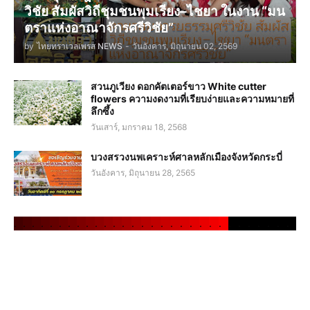
วิชัย สัมผัสวิถีชุมชนพุมเรียง–ไชยา ในงาน “มน
ตราแห่งอาณาจักรศรีวิชัย”
by
ไทยทราเวลเพรส NEWS
-
วันอังคาร, มิถุนายน 02, 2569
สวนภูเวียง ดอกคัตเตอร์ขาว White cutter
flowers ความงดงามที่เรียบง่ายและความหมายที่
ลึกซึ้ง
วันเสาร์, มกราคม 18, 2568
บวงสรวงนพเคราะห์ศาลหลักเมืองจังหวัดกระบี่
วันอังคาร, มิถุนายน 28, 2565
.
.
.
.
.
.
.
.
.
.
.
.
.
.
.
.
.
.
.
.
.
.
.
.
.
.
.
.
.
.