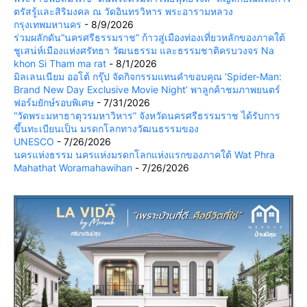
ตรัสรู้และสิริมงคล ณ วัดอินทรวิหาร พระอารามหลวง
กรุงเทพมหานคร
- 8/9/2026
ร่วมผลักดัน“นครศรีธรรมราช” ก้าวสู่เมืองท่องเที่ยวหลักของภาคใต้
ชูเสน่ห์เมืองแห่งศรัทธา วัฒนธรรม และธรรมชาติครบวงจร Na
khon Si Tham ma rat
- 8/1/2026
มิลเลนเนียม ออโต้ กรุ๊ป จัดกิจกรรมแทนคำขอบคุณ ‘Spider-Man:
Brand New Day Exclusive Movie Night’ พาลูกค้าชมภาพยนตร์
ฟอร์มยักษ์รอบพิเศษ
- 7/31/2026
“วัดพระมหาธาตุวรมหาวิหาร” จังหวัดนครศรีธรรมราช ได้รับการ
ขึ้นทะเบียนเป็น มรดกโลกทางวัฒนธรรมของ
UNESCO
- 7/26/2026
นครแห่งธรรม นครแห่งมรดกโลกแห่งแรกของภาคใต้ Wat Phra
Mahathat Woramahawihan
- 7/26/2026