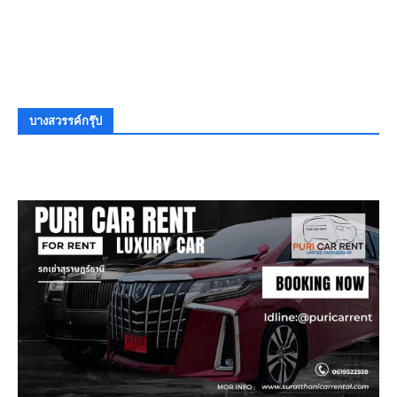
บางสวรรค์กรุ๊ป