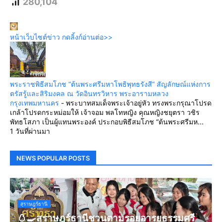
280,104
หน้าเว็บไซต์ข่าว กดลิ้งก์อ่านต่อ>>
พระราชพิธีสมโภช “ต้นพระศรีมหาโพธิพุทธรังสี” สัญลักษณ์แห่งการ
ตรัสรู้และสิริมงคล ณ วัดอินทรวิหาร พระอารามหลวง
กรุงเทพมหานคร
-
พระบาทสมเด็จพระเจ้าอยู่หัว ทรงพระกรุณาโปรด
เกล้าโปรดกระหม่อมให้ เจ้าจอม พลโทหญิง คุณหญิงชยุตรา วชิร
พัทธโสภา เป็นผู้แทนพระองค์ ประกอบพิธีสมโภช “ต้นพระศรีมห...
1 วันที่ผ่านมา
NEWS POPULAR POSTS
สุราษฎร์ธานี
🥚🍳สุราษฎร์ธานีชวนตามรอยอารยธรรมศรี