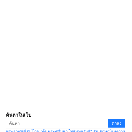
ค้นหาในเว็บ
พระราชพิธีสมโภช “ต้นพระศรีมหาโพธิพุทธรังสี” สัญลักษณ์แห่งการ