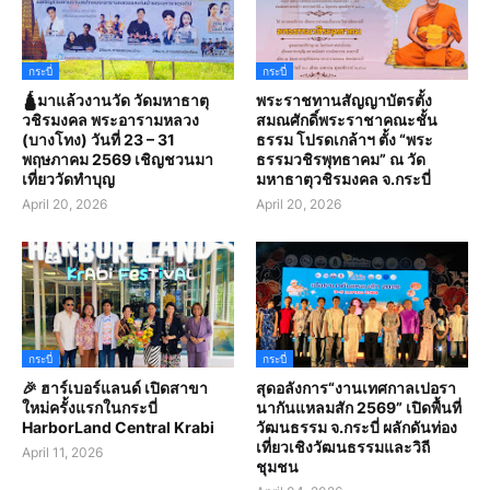
กระบี่
กระบี่
🛕มาแล้วงานวัด วัดมหาธาตุ
พระราชทานสัญญาบัตรตั้ง
วชิรมงคล พระอารามหลวง
สมณศักดิ์พระราชาคณะชั้น
(บางโทง) วันที่ 23 – 31
ธรรม โปรดเกล้าฯ ตั้ง “พระ
พฤษภาคม 2569 เชิญชวนมา
ธรรมวชิรพุทธาคม” ณ วัด
เที่ยววัดทำบุญ
มหาธาตุวชิรมงคล จ.กระบี่
April 20, 2026
April 20, 2026
กระบี่
กระบี่
🎉 ฮาร์เบอร์แลนด์ เปิดสาขา
สุดอลังการ“งานเทศกาลเปอรา
ใหม่ครั้งแรกในกระบี่
นากันแหลมสัก 2569” เปิดพื้นที่
HarborLand Central Krabi
วัฒนธรรม จ.กระบี่ ผลักดันท่อง
เที่ยวเชิงวัฒนธรรมและวิถี
April 11, 2026
ชุมชน