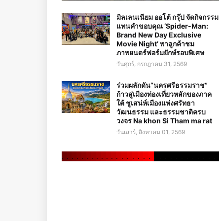
มิลเลนเนียม ออโต้ กรุ๊ป จัดกิจกรรม
แทนคำขอบคุณ ‘Spider-Man:
Brand New Day Exclusive
Movie Night’ พาลูกค้าชม
ภาพยนตร์ฟอร์มยักษ์รอบพิเศษ
วันศุกร์, กรกฎาคม 31, 2569
ร่วมผลักดัน“นครศรีธรรมราช”
ก้าวสู่เมืองท่องเที่ยวหลักของภาค
ใต้ ชูเสน่ห์เมืองแห่งศรัทธา
วัฒนธรรม และธรรมชาติครบ
วงจร Na khon Si Tham ma rat
วันเสาร์, สิงหาคม 01, 2569
.
.
.
.
.
.
.
.
.
.
.
.
.
.
.
.
.
.
.
.
.
.
.
.
.
.
.
.
.
.