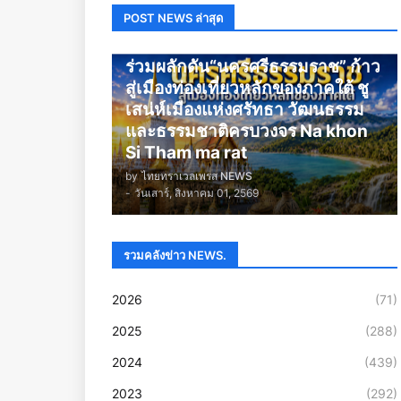
POST NEWS ล่าสุด
นครศรีธรรมราช
ร่วมผลักดัน“นครศรีธรรมราช” ก้าว
สู่เมืองท่องเที่ยวหลักของภาคใต้ ชู
เสน่ห์เมืองแห่งศรัทธา วัฒนธรรม
และธรรมชาติครบวงจร Na khon
Si Tham ma rat
by
ไทยทราเวลเพรส NEWS
-
วันเสาร์, สิงหาคม 01, 2569
รวมคลังข่าว NEWS.
2026
(71)
2025
(288)
2024
(439)
2023
(292)