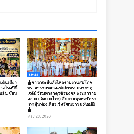
KRABI
เดินเที่ยว
🛕ชาวกระบี่หลั่งไหลร่วมงานสมโภช
งโทงปีนี้
พระอารามหลวง–ห่มผ้าพระมหาธาตุ
เพลิน ช้อป
เจดีย์ วัดมหาธาตุวชิรมงคล พระอาราม
หลวง (วัดบางโทง) สืบสานพุทธศรัทธา
กระตุ้นท่องเที่ยวเชิงวัฒนธรรม🎉🙏🏻
🛕
May 23, 2026