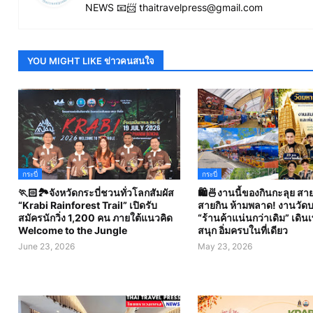
NEWS 📧📨 thaitravelpress@gmail.com
YOU MIGHT LIKE ข่าวคนสนใจ
กระบี่
กระบี่
🏃🏻🏞️จังหวัดกระบี่ชวนทั่วโลกสัมผัส
🛍️🍜งานนี้ของกินกะลุย สาย
“Krabi Rainforest Trail” เปิดรับ
สายกิน ห้ามพลาด! งานวัดบา
สมัครนักวิ่ง 1,200 คน ภายใต้แนวคิด
“ร้านค้าแน่นกว่าเดิม” เดิน
Welcome to the Jungle
สนุก อิ่มครบในที่เดียว
June 23, 2026
May 23, 2026