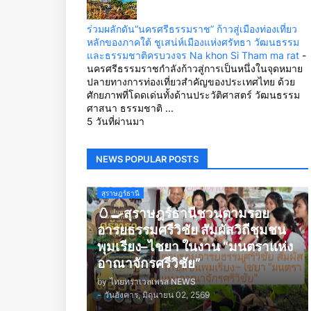
ร่วมผลักดัน“นครศรีธรรมราช” ก้าวสู่เมืองท่องเที่ยว
หลักของภาคใต้ ชูเสน่ห์เมืองแห่งศรัทธา วัฒนธรรม
และธรรมชาติครบวงจร Na khon Si Tham ma rat
-
นครศรีธรรมราชกำลังก้าวสู่การเป็นหนึ่งในจุดหมาย
ปลายทางการท่องเที่ยวสำคัญของประเทศไทย ด้วย
ศักยภาพที่โดดเด่นทั้งด้านประวัติศาสตร์ วัฒนธรรม
ศาสนา ธรรมชาติ ...
5 วันที่ผ่านมา
NEWS POPULAR POSTS
สุราษฎร์ธานี
🥚🍳สุราษฎร์ธานีชวนตามรอย
อารยธรรมศรีวิชัย สัมผัสวิถีชุมชน
พุมเรียง–ไชยา ในงาน “มนตราแห่ง
อาณาจักรศรีวิชัย”
by
ไทยทราเวลเพรส NEWS
-
วันอังคาร, มิถุนายน 02, 2569