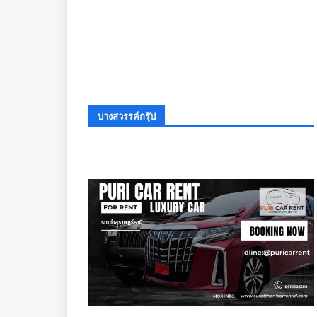
บางสวรรค์กรุ๊ป