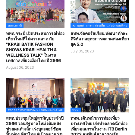
ททท.กระบี่
สภาอุตสาหกรรมท่องเที่ยวแห่งประเทศไทย
ททท.กระบี่ เปิดประสบการณ์ท่อง
สทท.จัดคอร์สเรียน พัฒนาทักษะ
เที่ยวใหม่ที่ไม่ควรพลาด กับ
ดิจิทัล กลยุทธการตลาดท่องเที่ยว
"KRABI BATIK FASHION
ยุค 5.0
SHOW& KRABI HEALTH &
July 05, 2023
WELLNESS TALK" ในงาน
เทศกาลเที่ยวเมืองไทย ปี 2566
August 06, 2023
สภาอุตสาหกรรมท่องเที่ยวแห่งประเทศไทย
ททท.
สทท.ประชุมใหญ่สามัญประจำปี
ททท. เดินหน้าการท่องเที่ยว
2566 วอนรัฐบาลใหม่ เติมพลัง
ประเทศไทย เร่งทำตลาดนักท่อง
ช่วยคนตัวเล็ก เร่งบูสเตอร์ช๊อต
เที่ยวคุณภาพในงาน ITB Berlin
ฟื้นท่องเที่ยวไทย สู่เป้าหมาย 30
2023 สหพันธ์สาธารณรัฐ