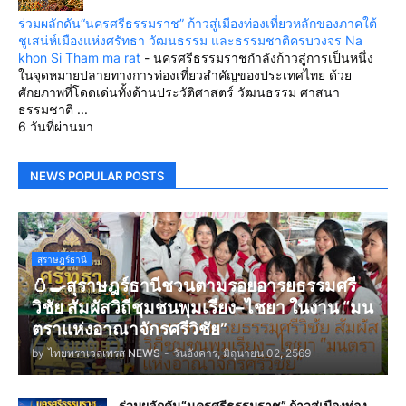
ร่วมผลักดัน“นครศรีธรรมราช” ก้าวสู่เมืองท่องเที่ยวหลักของภาคใต้
ชูเสน่ห์เมืองแห่งศรัทธา วัฒนธรรม และธรรมชาติครบวงจร Na
khon Si Tham ma rat
-
นครศรีธรรมราชกำลังก้าวสู่การเป็นหนึ่ง
ในจุดหมายปลายทางการท่องเที่ยวสำคัญของประเทศไทย ด้วย
ศักยภาพที่โดดเด่นทั้งด้านประวัติศาสตร์ วัฒนธรรม ศาสนา
ธรรมชาติ ...
6 วันที่ผ่านมา
NEWS POPULAR POSTS
สุราษฎร์ธานี
🥚🍳สุราษฎร์ธานีชวนตามรอยอารยธรรมศรี
วิชัย สัมผัสวิถีชุมชนพุมเรียง–ไชยา ในงาน “มน
ตราแห่งอาณาจักรศรีวิชัย”
by
ไทยทราเวลเพรส NEWS
-
วันอังคาร, มิถุนายน 02, 2569
ร่วมผลักดัน“นครศรีธรรมราช” ก้าวสู่เมืองท่อง