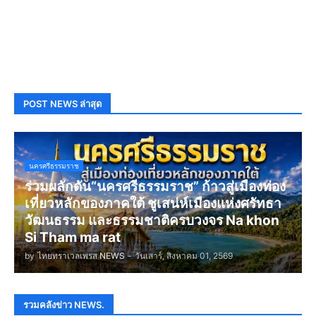
POST NEWS ล่าสุด
นครศรีธรรมราช
ร่วมผลักดัน“นครศรีธรรมราช” ก้าวสู่เมืองท่อง
เที่ยวหลักของภาคใต้ ชูเสน่ห์เมืองแห่งศรัทธา
วัฒนธรรม และธรรมชาติครบวงจร Na khon
Si Tham ma rat
by
ไทยทราเวลเพรส NEWS
-
วันเสาร์, สิงหาคม 01, 2569
รวมคลังข่าว NEWS.