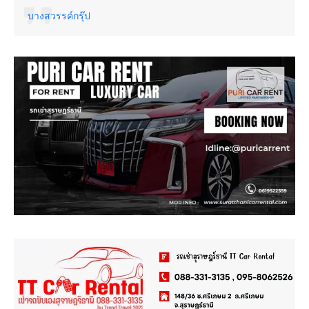
บางสวรรค์กรุ๊ป