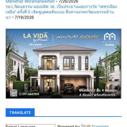
Mahathat Woramahawihan
- 7/26/2026
รมว.วัฒนธรรม มอบปลัด วธ. เป็นประธานมอบรางวัล “เพชรเมือง
เหนือ” ครั้งที่ 5 เชิดชูบุคคลต้นแบบ สืบสานมรดกวัฒนธรรมล้าน
นา
- 7/19/2026
TRANSLATE
Powered by
Translate