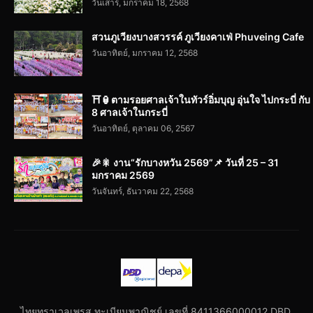
วันเสาร์, มกราคม 18, 2568
สวนภูเวียงบางสวรรค์ ภูเวียงคาเฟ่ Phuveing Cafe
วันอาทิตย์, มกราคม 12, 2568
⛩️🏮ตามรอยศาลเจ้าในทัวร์อิ่มบุญ อุ่นใจ ไปกระบี่ กับ
8 ศาลเจ้าในกระบี่
วันอาทิตย์, ตุลาคม 06, 2567
🎉🎇 งาน“รักบางหวัน 2569”📌 วันที่ 25 – 31
มกราคม 2569
วันจันทร์, ธันวาคม 22, 2568
ไทยทราเวลเพรส ทะเบียนพาณิชย์ เลขที่ 8411366000012 DBD.