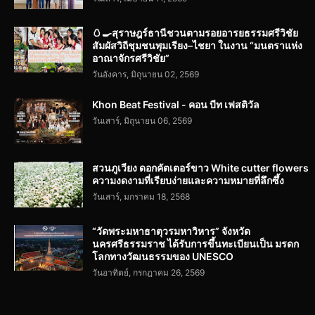
🥚🍳สุราษฎร์ธานีชวนตามรอยอารยธรรมศรีวิชัย
สัมผัสวิถีชุมชนพุมเรียง–ไชยา ในงาน “มนตราแห่ง
อาณาจักรศรีวิชัย”
วันอังคาร, มิถุนายน 02, 2569
Khon Beat Festival - คอน บีท เฟสติวัล
วันเสาร์, มิถุนายน 06, 2569
สวนภูเวียง ดอกคัตเตอร์ขาว White cutter flowers
ความงดงามที่เรียบง่ายและความหมายที่ลึกซึ้ง
วันเสาร์, มกราคม 18, 2568
“วัดพระมหาธาตุวรมหาวิหาร” จังหวัด
นครศรีธรรมราช ได้รับการขึ้นทะเบียนเป็น มรดก
โลกทางวัฒนธรรมของ UNESCO
วันอาทิตย์, กรกฎาคม 26, 2569