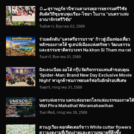
🥚🍳สุราษฎร์ธานีชวนตามรอยอารยธรรมศรีวิชัย
สัมผัสวิถีชุมชนพุมเรียง–ไชยา ในงาน “มนตราแห่ง
อาณาจักรศรีวิชัย”
วันอังคาร, มิถุนายน 02, 2569
ร่วมผลักดัน“นครศรีธรรมราช” ก้าวสู่เมืองท่องเที่ยว
หลักของภาคใต้ ชูเสน่ห์เมืองแห่งศรัทธา วัฒนธรรม
และธรรมชาติครบวงจร Na khon Si Tham ma rat
วันเสาร์, สิงหาคม 01, 2569
มิลเลนเนียม ออโต้ กรุ๊ป จัดกิจกรรมแทนคำขอบคุณ
‘Spider-Man: Brand New Day Exclusive Movie
Night’ พาลูกค้าชมภาพยนตร์ฟอร์มยักษ์รอบพิเศษ
วันศุกร์, กรกฎาคม 31, 2569
นครแห่งธรรม นครแห่งมรดกโลกแห่งแรกของภาคใต้
Wat Phra Mahathat Woramahawihan
วันอาทิตย์, กรกฎาคม 26, 2569
สวนภูเวียง ดอกคัตเตอร์ขาว White cutter flowers
ความงดงามที่เรียบง่ายและความหมายที่ลึกซึ้ง