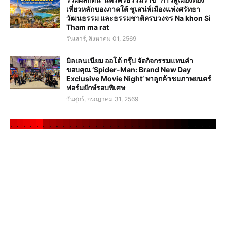
เที่ยวหลักของภาคใต้ ชูเสน่ห์เมืองแห่งศรัทธา
วัฒนธรรม และธรรมชาติครบวงจร Na khon Si
Tham ma rat
วันเสาร์, สิงหาคม 01, 2569
มิลเลนเนียม ออโต้ กรุ๊ป จัดกิจกรรมแทนคำ
ขอบคุณ ‘Spider-Man: Brand New Day
Exclusive Movie Night’ พาลูกค้าชมภาพยนตร์
ฟอร์มยักษ์รอบพิเศษ
วันศุกร์, กรกฎาคม 31, 2569
.
.
.
.
.
.
.
.
.
.
.
.
.
.
.
.
.
.
.
.
.
.
.
.
.
.
.
.
.
.