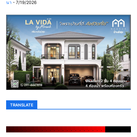
นา
- 7/19/2026
TRANSLATE
.
.
.
.
.
.
.
.
.
.
.
.
.
.
.
.
.
.
.
.
.
.
.
.
.
.
.
.
.
.