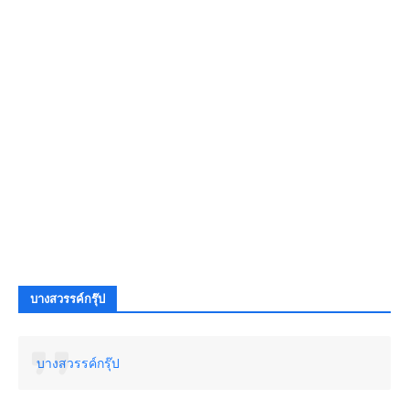
บางสวรรค์กรุ๊ป
บางสวรรค์กรุ๊ป