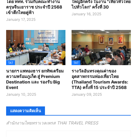
โดย ททท. ร่วมกับคณะทำงาน
ใหญ่อีกครั้ง ในงาน "เที่ยวทั่วไทย
ตรุษจีนเยาราช ประจำปี 2568
ไปทั่วโลก" ครั้งที่ 30
เข้าตึกไทยคู่ฟ้า
January 16, 2025
January 17, 2025
TAT
TAT
นายกฯ แพทองธาร ยกทัพเตรียม
รางวัลอันทรงคุณค่าของ
ความพร้อมภูเก็ต สู่ Premium
อุตสาหกรรมท่องเที่ยวไทย
Destination และ รองรับ Big
(Thailand Tourism Awards:
Event
TTA) ครั้งที่ 15 ประจำปี 2568
January 10, 2025
January 09, 2025
แสดงความคิดเห็น
สำนักงานไทยทราเวลเพรส THAI TRAVEL PRESS