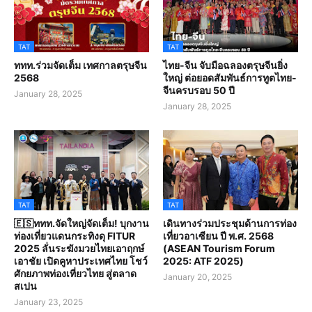
TAT
TAT
ททท.ร่วมจัดเต็ม เทศกาลตรุษจีน
ไทย-จีน จับมือฉลองตรุษจีนยิ่ง
2568
ใหญ่ ต่อยอดสัมพันธ์การทูตไทย-
จีนครบรอบ 50 ปี
January 28, 2025
January 28, 2025
TAT
TAT
🇪🇸ททท.จัดใหญ่จัดเต็ม! บุกงาน
เดินทางร่วมประชุมด้านการท่อง
ท่องเที่ยวแดนกระทิงดุ FITUR
เที่ยวอาเซียน ปี พ.ศ. 2568
2025 ลั่นระฆังมวยไทยเอาฤกษ์
(ASEAN Tourism Forum
เอาชัย เปิดคูหาประเทศไทย โชว์
2025: ATF 2025)
ศักยภาพท่องเที่ยวไทย สู่ตลาด
January 20, 2025
สเปน
January 23, 2025