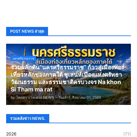
POST NEWS ล่าสุด
นครศรีธรรมราช
ร่วมผลักดัน“นครศรีธรรมราช” ก้าวสู่เมืองท่อง
เที่ยวหลักของภาคใต้ ชูเสน่ห์เมืองแห่งศรัทธา
วัฒนธรรม และธรรมชาติครบวงจร Na khon
Si Tham ma rat
by
ไทยทราเวลเพรส NEWS
-
วันเสาร์, สิงหาคม 01, 2569
รวมคลังข่าว NEWS.
2026
(71)