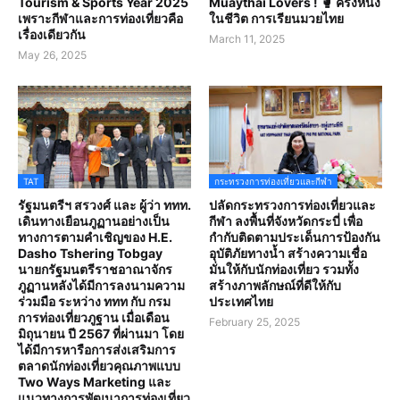
Tourism & Sports Year 2025
Muaythai Lovers ! 🥊 ครั้งหนึ่ง
เพราะกีฬาและการท่องเที่ยวคือ
ในชีวิต การเรียนมวยไทย
เรื่องเดียวกัน
March 11, 2025
May 26, 2025
TAT
กระทรวงการท่องเที่ยวและกีฬา
รัฐมนตรีฯ สรวงศ์ และ ผู้ว่า ททท.
ปลัดกระทรวงการท่องเที่ยวและ
เดินทางเยือนภูฏานอย่างเป็น
กีฬา ลงพื้นที่จังหวัดกระบี่ เพื่อ
ทางการตามคำเชิญของ H.E.
กำกับติดตามประเด็นการป้องกัน
Dasho Tshering Tobgay
อุบัติภัยทางน้ำ สร้างความเชื่อ
นายกรัฐมนตรีราชอาณาจักร
มั่นให้กับนักท่องเที่ยว รวมทั้ง
ภูฏานหลังได้มีการลงนามความ
สร้างภาพลักษณ์ที่ดีให้กับ
ร่วมมือ ระหว่าง ททท กับ กรม
ประเทศไทย
การท่องเที่ยวภูฐาน เมื่อเดือน
February 25, 2025
มิถุนายน ปี 2567 ที่ผ่านมา โดย
ได้มีการหารือการส่งเสริมการ
ตลาดนักท่องเที่ยวคุณภาพแบบ
Two Ways Marketing และ
แนวทางการพัฒนาการท่องเที่ยว