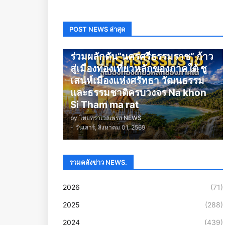
POST NEWS ล่าสุด
นครศรีธรรมราช
ร่วมผลักดัน“นครศรีธรรมราช” ก้าว
สู่เมืองท่องเที่ยวหลักของภาคใต้ ชู
เสน่ห์เมืองแห่งศรัทธา วัฒนธรรม
และธรรมชาติครบวงจร Na khon
Si Tham ma rat
by
ไทยทราเวลเพรส NEWS
-
วันเสาร์, สิงหาคม 01, 2569
รวมคลังข่าว NEWS.
2026
(71)
2025
(288)
2024
(439)