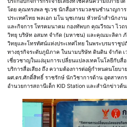
ประกอบกิจการกระจายเสียงที่ใช้คลื่นความถี่ภาย
โดย คุณทรงพล ชูเวช นักสื่อสารมวลชนชำนาญการ ส
ประเทศไทย พลเอก มโน นุชเกษม หัวหน้าสำนักงานก
และกิจการ โทรคมนาคม กองทัพบก คุณวีรณา ไวถนอม
วิทยุ บริษัท อสมท จำกัด (มหาชน) และคุณมะลิดา ภ
วิทยุและโทรทัศน์แห่งประเทศไทย ในพระบรมราชูปถั
ทางธุรกิจระดับภูมิภาค ในนามบริษัท ดินดิน จำกัด เว
เชี่ยวชาญในแง่มุมการเปลี่ยนแปลงเทคโนโลยีกับสื่
บริการสื่อเสียง ถึง ความต้องการต่อผู้กำหนดนโยบ
ผศ.ดร.ศักดิ์สิทธิ์ ราชรักษ์ นักวิชาการด้าน อุตสาห
อำนวยการสถานีเด็ก KID Station และสำนักข่าวต้นก