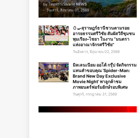
by
ไทยทราเวลเพรส NEWS
-
วันเสาร์, สิงหาคม 01, 2569
🥚🍳สุราษฎร์ธานีชวนตามรอย
อารยธรรมศรีวิชัย สัมผัสวิถีชุมชน
พุมเรียง–ไชยา ในงาน “มนตรา
แห่งอาณาจักรศรีวิชัย”
วันอังคาร, มิถุนายน 02, 2569
มิลเลนเนียม ออโต้ กรุ๊ป จัดกิจกรรม
แทนคำขอบคุณ ‘Spider-Man:
Brand New Day Exclusive
Movie Night’ พาลูกค้าชม
ภาพยนตร์ฟอร์มยักษ์รอบพิเศษ
วันศุกร์, กรกฎาคม 31, 2569
.
.
.
.
.
.
.
.
.
.
.
.
.
.
.
.
.
.
.
.
.
.
.
.
.
.
.
.
.
.