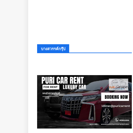
บางสวรรค์กรุ๊ป