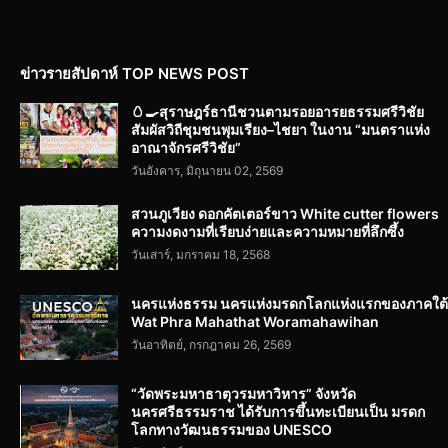
ข่าวรายสัปดาห์ TOP NEWS POST
🥚🍳สุราษฎร์ธานีชวนตามรอยอารยธรรมศรีวิชัย
สัมผัสวิถีชุมชนพุมเรียง–ไชยา ในงาน “มนตราแห่ง
อาณาจักรศรีวิชัย”
วันอังคาร, มิถุนายน 02, 2569
สวนภูเวียง ดอกคัตเตอร์ขาว White cutter flowers
ความงดงามที่เรียบง่ายและความหมายที่ลึกซึ้ง
วันเสาร์, มกราคม 18, 2568
นครแห่งธรรม นครแห่งมรดกโลกแห่งแรกของภาคใต้
Wat Phra Mahathat Woramahawihan
วันอาทิตย์, กรกฎาคม 26, 2569
“วัดพระมหาธาตุวรมหาวิหาร” จังหวัด
นครศรีธรรมราช ได้รับการขึ้นทะเบียนเป็น มรดก
โลกทางวัฒนธรรมของ UNESCO