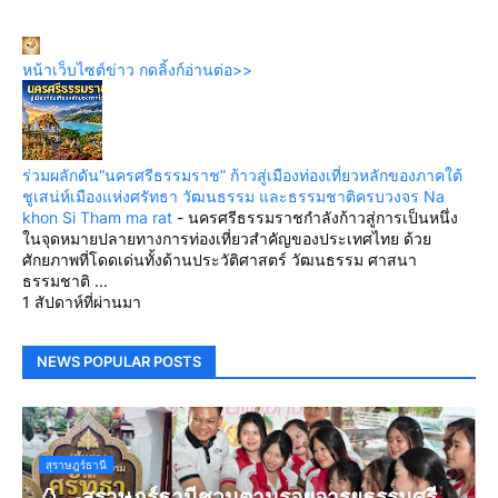
หน้าเว็บไซต์ข่าว กดลิ้งก์อ่านต่อ>>
ร่วมผลักดัน“นครศรีธรรมราช” ก้าวสู่เมืองท่องเที่ยวหลักของภาคใต้
ชูเสน่ห์เมืองแห่งศรัทธา วัฒนธรรม และธรรมชาติครบวงจร Na
khon Si Tham ma rat
-
นครศรีธรรมราชกำลังก้าวสู่การเป็นหนึ่ง
ในจุดหมายปลายทางการท่องเที่ยวสำคัญของประเทศไทย ด้วย
ศักยภาพที่โดดเด่นทั้งด้านประวัติศาสตร์ วัฒนธรรม ศาสนา
ธรรมชาติ ...
1 สัปดาห์ที่ผ่านมา
NEWS POPULAR POSTS
สุราษฎร์ธานี
🥚🍳สุราษฎร์ธานีชวนตามรอยอารยธรรมศรี