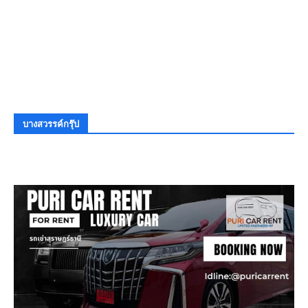
บางสวรรค์กรุ๊ป