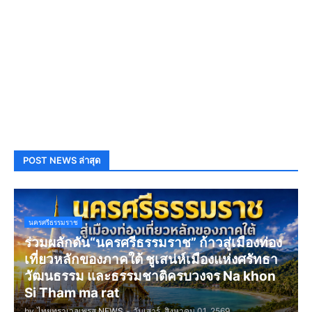
POST NEWS ล่าสุด
นครศรีธรรมราช
ร่วมผลักดัน“นครศรีธรรมราช” ก้าวสู่เมืองท่อง
เที่ยวหลักของภาคใต้ ชูเสน่ห์เมืองแห่งศรัทธา
วัฒนธรรม และธรรมชาติครบวงจร Na khon
Si Tham ma rat
by
ไทยทราเวลเพรส NEWS
-
วันเสาร์, สิงหาคม 01, 2569