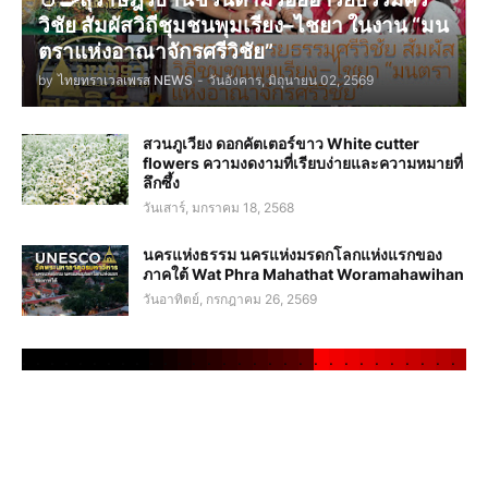
วิชัย สัมผัสวิถีชุมชนพุมเรียง–ไชยา ในงาน “มน
ตราแห่งอาณาจักรศรีวิชัย”
by
ไทยทราเวลเพรส NEWS
-
วันอังคาร, มิถุนายน 02, 2569
สวนภูเวียง ดอกคัตเตอร์ขาว White cutter
flowers ความงดงามที่เรียบง่ายและความหมายที่
ลึกซึ้ง
วันเสาร์, มกราคม 18, 2568
นครแห่งธรรม นครแห่งมรดกโลกแห่งแรกของ
ภาคใต้ Wat Phra Mahathat Woramahawihan
วันอาทิตย์, กรกฎาคม 26, 2569
.
.
.
.
.
.
.
.
.
.
.
.
.
.
.
.
.
.
.
.
.
.
.
.
.
.
.
.
.
.