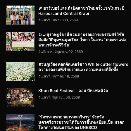
🎉 ฮาร์เบอร์แลนด์ เปิดสาขาใหม่ครั้งแรกในกระบี่
HarborLand Central Krabi
วันเสาร์, เมษายน 11, 2569
🥚🍳สุราษฎร์ธานีชวนตามรอยอารยธรรมศรีวิชัย
สัมผัสวิถีชุมชนพุมเรียง–ไชยา ในงาน “มนตราแห่ง
อาณาจักรศรีวิชัย”
วันอังคาร, มิถุนายน 02, 2569
สวนภูเวียง ดอกคัตเตอร์ขาว White cutter flowers
ความงดงามที่เรียบง่ายและความหมายที่ลึกซึ้ง
วันเสาร์, มกราคม 18, 2568
Khon Beat Festival - คอน บีท เฟสติวัล
วันเสาร์, มิถุนายน 06, 2569
“วัดพระมหาธาตุวรมหาวิหาร” จังหวัด
นครศรีธรรมราช ได้รับการขึ้นทะเบียนเป็น มรดก
โลกทางวัฒนธรรมของ UNESCO