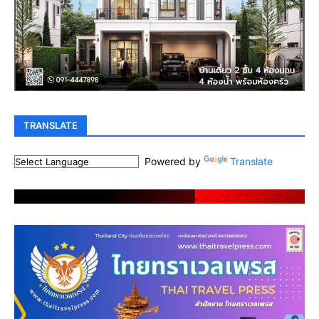
TRANSLATE
Powered by
Translate
.
.
.
.
.
.
.
.
.
.
.
.
.
.
.
.
.
.
.
.
.
.
.
.
.
.
.
.
.
.