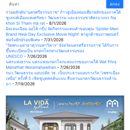
ร่วมผลักดัน“นครศรีธรรมราช” ก้าวสู่เมืองท่องเที่ยวหลักของภาคใต้
ชูเสน่ห์เมืองแห่งศรัทธา วัฒนธรรม และธรรมชาติครบวงจร Na
khon Si Tham ma rat
- 8/1/2026
มิลเลนเนียม ออโต้ กรุ๊ป จัดกิจกรรมแทนคำขอบคุณ ‘Spider-Man:
Brand New Day Exclusive Movie Night’ พาลูกค้าชมภาพยนตร์
ฟอร์มยักษ์รอบพิเศษ
- 7/31/2026
“วัดพระมหาธาตุวรมหาวิหาร” จังหวัดนครศรีธรรมราช ได้รับการ
ขึ้นทะเบียนเป็น มรดกโลกทางวัฒนธรรมของ
UNESCO
- 7/26/2026
นครแห่งธรรม นครแห่งมรดกโลกแห่งแรกของภาคใต้ Wat Phra
Mahathat Woramahawihan
- 7/26/2026
รมว.วัฒนธรรม มอบปลัด วธ. เป็นประธานมอบรางวัล “เพชรเมือง
เหนือ” ครั้งที่ 5 เชิดชูบุคคลต้นแบบ สืบสานมรดกวัฒนธรรมล้าน
นา
- 7/19/2026