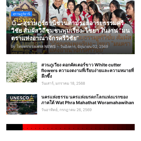
สุราษฎร์ธานี
🥚🍳สุราษฎร์ธานีชวนตามรอยอารยธรรมศรี
วิชัย สัมผัสวิถีชุมชนพุมเรียง–ไชยา ในงาน “มน
ตราแห่งอาณาจักรศรีวิชัย”
by
ไทยทราเวลเพรส NEWS
-
วันอังคาร, มิถุนายน 02, 2569
สวนภูเวียง ดอกคัตเตอร์ขาว White cutter
flowers ความงดงามที่เรียบง่ายและความหมายที่
ลึกซึ้ง
วันเสาร์, มกราคม 18, 2568
นครแห่งธรรม นครแห่งมรดกโลกแห่งแรกของ
ภาคใต้ Wat Phra Mahathat Woramahawihan
วันอาทิตย์, กรกฎาคม 26, 2569
.
.
.
.
.
.
.
.
.
.
.
.
.
.
.
.
.
.
.
.
.
.
.
.
.
.
.
.
.
.