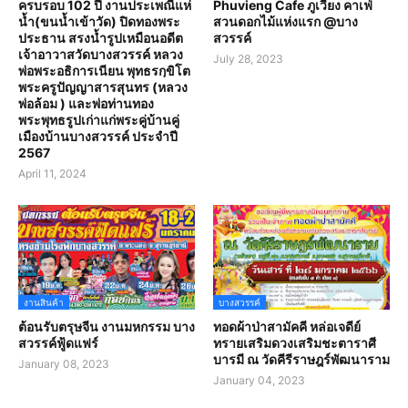
ครบรอบ 102 ปี งานประเพณีแห่
Phuvieng Cafe ภูเวียง คาเฟ่
น้ำ(ขนน้ำเข้าวัด) ปิดทองพระ
สวนดอกไม้แห่งแรก @บาง
ประธาน สรงน้ำรูปเหมือนอดีต
สวรรค์
เจ้าอาวาสวัดบางสวรรค์ หลวง
July 28, 2023
พ่อพระอธิการเนียน พุทธรกฺขิโต
พระครูปัญญาสารสุนทร (หลวง
พ่อล้อม ) และพ่อท่านทอง
พระพุทธรูปเก่าแก่พระคู่บ้านคู่
เมืองบ้านบางสวรรค์ ประจำปี
2567
April 11, 2024
งานสินค้า
บางสวรรค์
ต้อนรับตรุษจีน งานมหกรรม บาง
ทอดผ้าป่าสามัคคี หล่อเจดีย์
สวรรค์ฟู้ดแฟร์
ทรายเสริมดวงเสริมชะตาราศี
บารมี ณ วัดคีรีราษฎร์พัฒนาราม
January 08, 2023
January 04, 2023