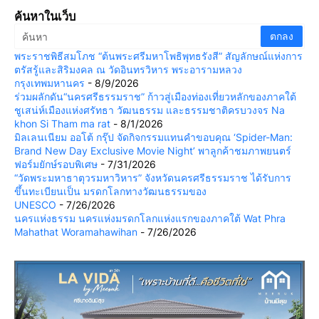
ค้นหาในเว็บ
พระราชพิธีสมโภช “ต้นพระศรีมหาโพธิพุทธรังสี” สัญลักษณ์แห่งการ
ตรัสรู้และสิริมงคล ณ วัดอินทรวิหาร พระอารามหลวง
กรุงเทพมหานคร
- 8/9/2026
ร่วมผลักดัน“นครศรีธรรมราช” ก้าวสู่เมืองท่องเที่ยวหลักของภาคใต้
ชูเสน่ห์เมืองแห่งศรัทธา วัฒนธรรม และธรรมชาติครบวงจร Na
khon Si Tham ma rat
- 8/1/2026
มิลเลนเนียม ออโต้ กรุ๊ป จัดกิจกรรมแทนคำขอบคุณ ‘Spider-Man:
Brand New Day Exclusive Movie Night’ พาลูกค้าชมภาพยนตร์
ฟอร์มยักษ์รอบพิเศษ
- 7/31/2026
“วัดพระมหาธาตุวรมหาวิหาร” จังหวัดนครศรีธรรมราช ได้รับการ
ขึ้นทะเบียนเป็น มรดกโลกทางวัฒนธรรมของ
UNESCO
- 7/26/2026
นครแห่งธรรม นครแห่งมรดกโลกแห่งแรกของภาคใต้ Wat Phra
Mahathat Woramahawihan
- 7/26/2026