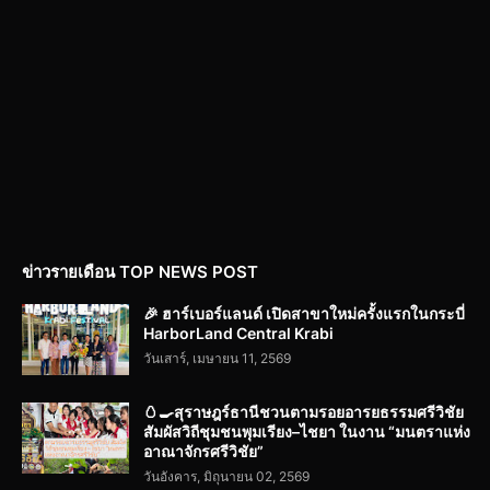
ข่าวรายเดือน TOP NEWS POST
🎉 ฮาร์เบอร์แลนด์ เปิดสาขาใหม่ครั้งแรกในกระบี่
HarborLand Central Krabi
วันเสาร์, เมษายน 11, 2569
🥚🍳สุราษฎร์ธานีชวนตามรอยอารยธรรมศรีวิชัย
สัมผัสวิถีชุมชนพุมเรียง–ไชยา ในงาน “มนตราแห่ง
อาณาจักรศรีวิชัย”
วันอังคาร, มิถุนายน 02, 2569