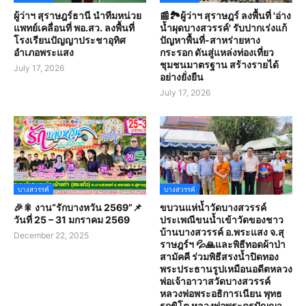
ผู้ว่าฯ สุราษฎร์ธานี นำทีมหน่วย
📰🏞️ผู้ว่าฯ สุราษฎร์ ลงพื้นที่ 'อ่าง
แพทย์เคลื่อนที่ พอ.สว. ลงพื้นที่
น้ำผุดบางสวรรค์' รับปากเร่งแก้
โรงเรียนปัญญาประชาอุทิศ
ปัญหาพื้นที่-สาหร่ายหาง
อำเภอพระแสง
กระรอก ดันสู่แหล่งท่องเที่ยว
ชุมชนมาตรฐาน สร้างรายได้
July 17, 2026
อย่างยั่งยืน
July 17, 2026
บางสวรรค์
บางสวรรค์
🎉🎇 งาน“รักบางหวัน 2569”📌
ขบวนแห่น้ำวัดบางสวรรค์
วันที่ 25 – 31 มกราคม 2569
ประเพณีขนน้ำเข้าวัดของชาว
บ้านบางสวรรค์ อ.พระแสง จ.สุ
December 22, 2025
ราษฎร์ฯ 💦🙏และพิธีทอดผ้าป่า
สามัคคี ร่วมพิธีสรงน้ำปิดทอง
พระประธานรูปเหมือนอดีตหลวง
พ่อเจ้าอาวาสวัดบางสวรรค์
หลวงพ่อพระอธิการเนียน พุทธ
รกฺขิโต หลวงพ่อพระครูปัญญา