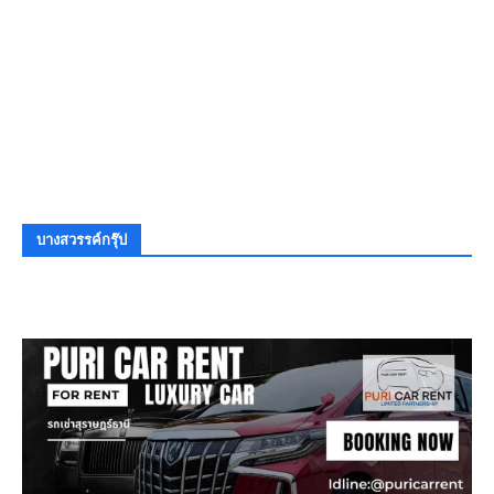
บางสวรรค์กรุ๊ป