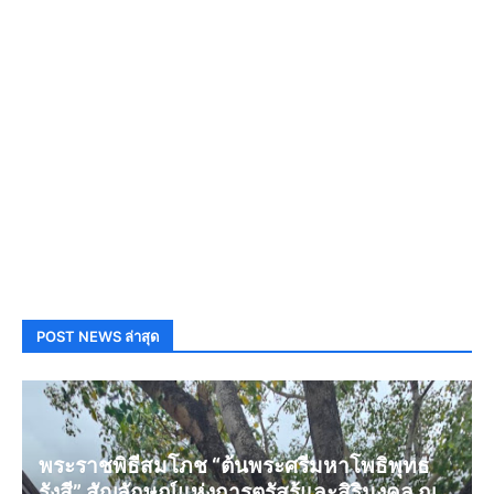
POST NEWS ล่าสุด
พระราชพิธีสมโภช “ต้นพระศรีมหาโพธิพุทธ
รังสี” สัญลักษณ์แห่งการตรัสรู้และสิริมงคล ณ