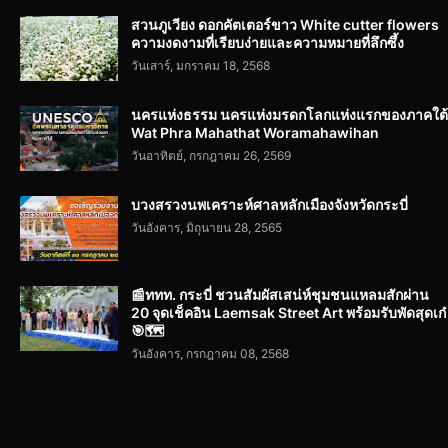
สวนภูเวียง ดอกคัตเตอร์ขาว White cutter flowers
ความงดงามที่เรียบง่ายและความหมายที่ลึกซึ้ง
วันเสาร์, มกราคม 18, 2568
นครแห่งธรรม นครแห่งมรดกโลกแห่งแรกของภาคใต้
Wat Phra Mahathat Woramahawihan
วันอาทิตย์, กรกฎาคม 26, 2569
บวงสรวงนพเคราะห์ศาลหลักเมืองจังหวัดกระบี่
วันอังคาร, มิถุนายน 28, 2565
📰ททท. กระบี่ ชวนสัมผัสเสน่ห์ชุมชนแหลมสักผ่าน
20 จุดเช็คอิน Laemsak Street Art พร้อมรับพัดสุดเก๋
🎯🗺️
วันอังคาร, กรกฎาคม 08, 2568