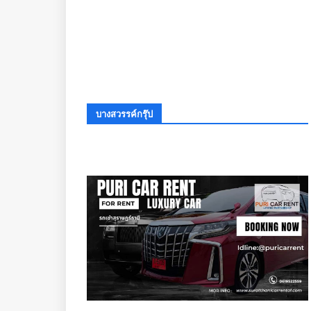
บางสวรรค์กรุ๊ป