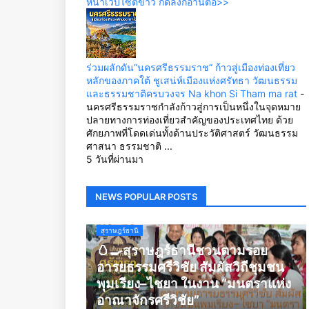
หน้าเว็บไซต์ข่าว กดลิ้งก์อ่านต่อ>>
ร่วมผลักดัน“นครศรีธรรมราช” ก้าวสู่เมืองท่องเที่ยว
หลักของภาคใต้ ชูเสน่ห์เมืองแห่งศรัทธา วัฒนธรรม
และธรรมชาติครบวงจร Na khon Si Tham ma rat
-
นครศรีธรรมราชกำลังก้าวสู่การเป็นหนึ่งในจุดหมาย
ปลายทางการท่องเที่ยวสำคัญของประเทศไทย ด้วย
ศักยภาพที่โดดเด่นทั้งด้านประวัติศาสตร์ วัฒนธรรม
ศาสนา ธรรมชาติ ...
5 วันที่ผ่านมา
NEWS POPULAR POSTS
สุราษฎร์ธานี
🥚🍳สุราษฎร์ธานีชวนตามรอย
อารยธรรมศรีวิชัย สัมผัสวิถีชุมชน
พุมเรียง–ไชยา ในงาน “มนตราแห่ง
อาณาจักรศรีวิชัย”