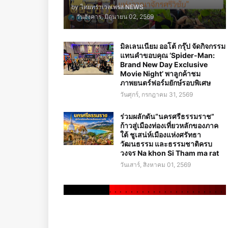
by
ไทยทราเวลเพรส NEWS
-
วันอังคาร, มิถุนายน 02, 2569
มิลเลนเนียม ออโต้ กรุ๊ป จัดกิจกรรม
แทนคำขอบคุณ ‘Spider-Man:
Brand New Day Exclusive
Movie Night’ พาลูกค้าชม
ภาพยนตร์ฟอร์มยักษ์รอบพิเศษ
วันศุกร์, กรกฎาคม 31, 2569
ร่วมผลักดัน“นครศรีธรรมราช”
ก้าวสู่เมืองท่องเที่ยวหลักของภาค
ใต้ ชูเสน่ห์เมืองแห่งศรัทธา
วัฒนธรรม และธรรมชาติครบ
วงจร Na khon Si Tham ma rat
วันเสาร์, สิงหาคม 01, 2569
.
.
.
.
.
.
.
.
.
.
.
.
.
.
.
.
.
.
.
.
.
.
.
.
.
.
.
.
.
.