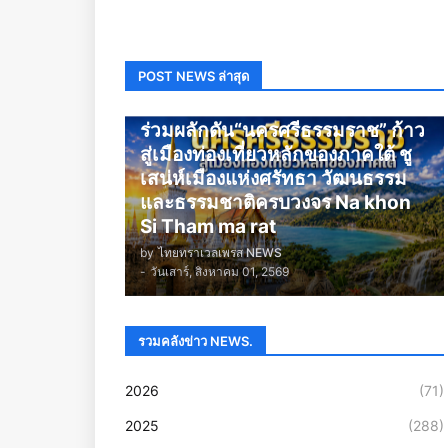
POST NEWS ล่าสุด
นครศรีธรรมราช
ร่วมผลักดัน“นครศรีธรรมราช” ก้าว
สู่เมืองท่องเที่ยวหลักของภาคใต้ ชู
เสน่ห์เมืองแห่งศรัทธา วัฒนธรรม
และธรรมชาติครบวงจร Na khon
Si Tham ma rat
by
ไทยทราเวลเพรส NEWS
-
วันเสาร์, สิงหาคม 01, 2569
รวมคลังข่าว NEWS.
2026
(71)
2025
(288)