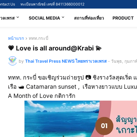
ntact Us
ทะเบียนพาณิชย์ เลขที่ 8411366000012
เวลเพรส
SOCIAL MEDIA
สถานที่ท่องเที่ยว
PRODUCT
หน้าแรก
ททท.กระบี่
💗 Love is all around@Krabi 💫
by
Thai Travel Press NEWS ไทยทราเวลเพรส
-
วันพุธ, กุมภา
ททท. กระบี่ ขอเชิญร่วมถ่ายรูป 📷 ชิงรางวัลสุดเริ่ด
เรือ 🛥 Catamaran sunset , เรือหางยาวแบบ Luxury
A Month of Love กติการัก