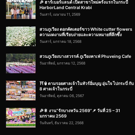
🎉 ฮาร์เบอร์แลนด์ เปิดสาขาใหม่ครั้งแรกในกระบี่
HarborLand Central Krabi
วันเสาร์, เมษายน 11, 2569
สวนภูเวียง ดอกคัตเตอร์ขาว White cutter flowers
ความงดงามที่เรียบง่ายและความหมายที่ลึกซึ้ง
วันเสาร์, มกราคม 18, 2568
สวนภูเวียงบางสวรรค์ ภูเวียงคาเฟ่ Phuveing Cafe
วันอาทิตย์, มกราคม 12, 2568
⛩️🏮ตามรอยศาลเจ้าในทัวร์อิ่มบุญ อุ่นใจ ไปกระบี่ กับ
8 ศาลเจ้าในกระบี่
วันอาทิตย์, ตุลาคม 06, 2567
🎉🎇 งาน“รักบางหวัน 2569”📌 วันที่ 25 – 31
มกราคม 2569
วันจันทร์, ธันวาคม 22, 2568