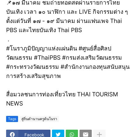
📌๑๗ มีนาคม ชมถ่ายทอดสดผ่านรายการไทย
บันเทิง เวลา ๑๐ นาฬิกา และ LIVE กิจกรรมต่าง ๆ
ตั้งแต่วันที่ ๑๗ - ๑๙ มีนาคม ผ่านแฟนเพจ Thai
PBS และไทยบันเทิง Thai PBS
.
#โนราภูมิปัญญาแห่งแผ่นดิน #ศูนย์สื่อศิลป
วัฒนธรรม #ThaiPBS #กรมส่งเสริมวัฒนธรรม
#กระทรวงวัฒนธรรม #สำนักงานกองทุนสนับสนุน
การสร้างเสริมสุขภาพ
สื่อมวลชนการท่องเที่ยวไทย THAI TOURISM
NEWS
Tags
สู่ถิ่นตำนานครูต้นโนรา
Facebook