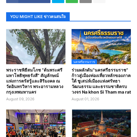
YOU MIGHT LIKE ข่าวคนสนใจ
นครศรีธรรมราช
พระราชพิธีสมโภช “ต้นพระศรี
ร่วมผลักดัน“นครศรีธรรมราช”
มหาโพธิพุทธรังสี” สัญลักษณ์
ก้าวสู่เมืองท่องเที่ยวหลักของภาค
แห่งการตรัสรู้และสิริมงคล ณ
ใต้ ชูเสน่ห์เมืองแห่งศรัทธา
วัดอินทรวิหาร พระอารามหลวง
วัฒนธรรม และธรรมชาติครบ
กรุงเทพมหานคร
วงจร Na khon Si Tham ma rat
August 09, 2026
August 01, 2026