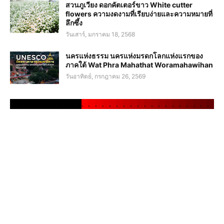
สวนภูเวียง ดอกคัตเตอร์ขาว White cutter
flowers ความงดงามที่เรียบง่ายและความหมายที่
ลึกซึ้ง
วันเสาร์, มกราคม 18, 2568
นครแห่งธรรม นครแห่งมรดกโลกแห่งแรกของ
ภาคใต้ Wat Phra Mahathat Woramahawihan
วันอาทิตย์, กรกฎาคม 26, 2569
.
.
.
.
.
.
.
.
.
.
.
.
.
.
.
.
.
.
.
.
.
.
.
.
.
.
.
.
.
.