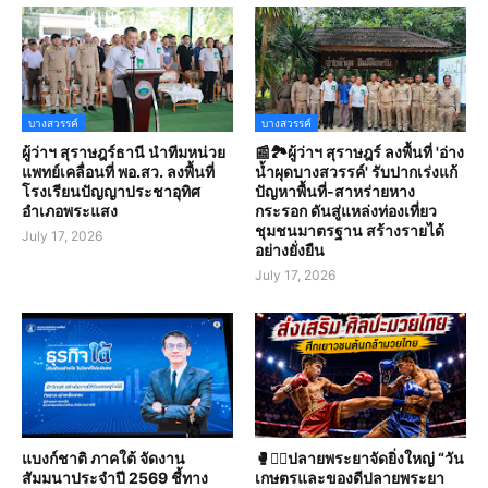
บางสวรรค์
บางสวรรค์
ผู้ว่าฯ สุราษฎร์ธานี นำทีมหน่วย
📰🏞️ผู้ว่าฯ สุราษฎร์ ลงพื้นที่ 'อ่าง
แพทย์เคลื่อนที่ พอ.สว. ลงพื้นที่
น้ำผุดบางสวรรค์' รับปากเร่งแก้
โรงเรียนปัญญาประชาอุทิศ
ปัญหาพื้นที่-สาหร่ายหาง
อำเภอพระแสง
กระรอก ดันสู่แหล่งท่องเที่ยว
ชุมชนมาตรฐาน สร้างรายได้
July 17, 2026
อย่างยั่งยืน
July 17, 2026
แบงก์ชาติ ภาคใต้ จัดงาน
🥊🤼‍♀️ปลายพระยาจัดยิ่งใหญ่ “วัน
สัมมนาประจำปี 2569 ชี้ทาง
เกษตรและของดีปลายพระยา