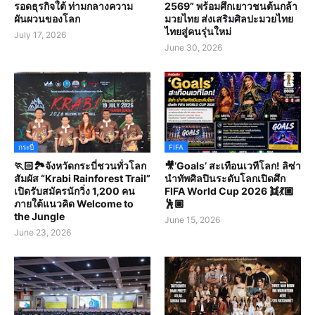
รอดธุรกิจใต้ ท่ามกลางความ
2569” พร้อมศึกเยาวชนต้นกล้า
ผันผวนของโลก
มวยไทย ส่งเสริมศิลปะมวยไทย
ไทยสู่คนรุ่นใหม่
July 17, 2026
June 30, 2026
กระบี่
FIFA
🏃🏻🏞️จังหวัดกระบี่ชวนทั่วโลก
🎥‘Goals’ สะเทือนเวทีโลก! ลิซ่า
สัมผัส “Krabi Rainforest Trail”
นำทัพศิลปินระดับโลกเปิดศึก
เปิดรับสมัครนักวิ่ง 1,200 คน
FIFA World Cup 2026 👯💃🏼
ภายใต้แนวคิด Welcome to
🕺🏽
the Jungle
June 15, 2026
June 23, 2026