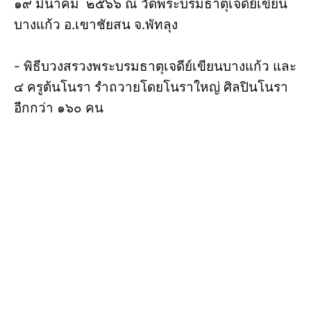
๑๙ มีนาคม ๒๕๖๖ ณ วัดพระบรมธาตุเจดีย์เขียน
บางแก้ว อ.เขาชัยสน จ.พัทลุง
- พิธีบวงสรวงพระบรมธาตุเจดีย์เขียนบางแก้ว และ
๔ ครูต้นโนรา รำถวายโดยโนราใหญ่ ศิลปินโนรา
อีกกว่า ๑๖๐ คน