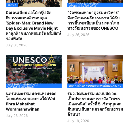
WAT PHRA MAHATHAT
รถยนต์
WORAMAHAWIHAN
มิลเลนเนียม ออโต้ กรุ๊ป จัด
“วัดพระมหาธาตุวรมหาวิหาร”
กิจกรรมแทนคำขอบคุณ
จังหวัดนครศรีธรรมราช ได้รับ
‘Spider-Man: Brand New
การขึ้นทะเบียนเป็น มรดกโลก
Day Exclusive Movie Night’
ทางวัฒนธรรมของ UNESCO
พาลูกค้าชมภาพยนตร์ฟอร์มยักษ์
July 26, 2026
รอบพิเศษ
July 31, 2026
WAT PHRA MAHATHAT
สภาองค์กรเยาวชนสร้างสรรค์พัฒนาสังคม
WORAMAHAWIHAN
นครแห่งธรรม นครแห่งมรดก
รมว.วัฒนธรรม มอบปลัด วธ.
โลกแห่งแรกของภาคใต้ Wat
เป็นประธานมอบรางวัล “เพชร
Phra Mahathat
เมืองเหนือ” ครั้งที่ 5 เชิดชูบุคคล
Woramahawihan
ต้นแบบ สืบสานมรดกวัฒนธรรม
ล้านนา
July 26, 2026
July 19, 2026