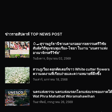
ข่าวรายสัปดาห์ TOP NEWS POST
🥚🍳สุราษฎร์ธานีชวนตามรอยอารยธรรมศรีวิชัย
สัมผัสวิถีชุมชนพุมเรียง–ไชยา ในงาน “มนตราแห่ง
อาณาจักรศรีวิชัย”
วันอังคาร, มิถุนายน 02, 2569
สวนภูเวียง ดอกคัตเตอร์ขาว White cutter flowers
ความงดงามที่เรียบง่ายและความหมายที่ลึกซึ้ง
วันเสาร์, มกราคม 18, 2568
นครแห่งธรรม นครแห่งมรดกโลกแห่งแรกของภาคใต้
Wat Phra Mahathat Woramahawihan
วันอาทิตย์, กรกฎาคม 26, 2569