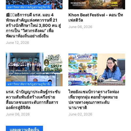
มหาวิทยาลัยราชภัฏสุราษฎร์ธานี
📰✍🏻อธิการบดี มรส. มอบ 4
Khon Beat Festival - คอน บีท
ทักษะสำคัญแห่งศตวรรษที่ 21
เฟสติวัล
สร้างนักศึกษาใหม่ 3,800 คน สู่
June 06, 2026
การเป็น “วิศวกรสังคม” เพื่อ
พัฒนาท้องถิ่นอย่างยั่งยืน
June 12, 2026
มหาวิทยาลัยราชภัฏสุราษฎร์ธานี
มรส. นำปัญญาประดิษฐ์กระชับ
ไทยยังแชมป์กวาดรางวัลท่อง
ความสัมพันธ์สร้างเครือข่าย
เที่ยวทุกกลุ่ม ตอกย้ำจุดหมาย
สื่อมวลชนยกระดับการสื่อสาร
ปลายทางคุณภาพระดับ
องค์กรสู่ดิจิทัล
นานาชาติ
June 06, 2026
June 02, 2026
แสดงความคิดเห็น