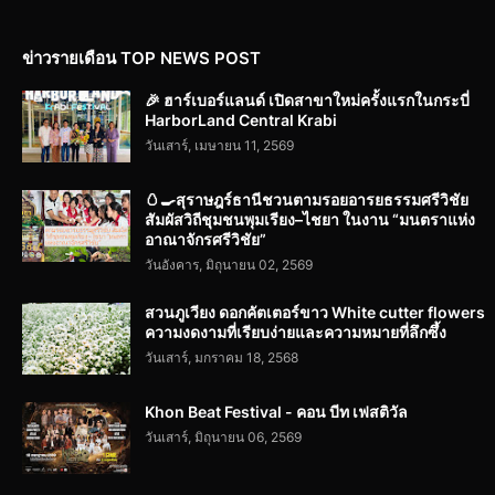
ข่าวรายเดือน TOP NEWS POST
🎉 ฮาร์เบอร์แลนด์ เปิดสาขาใหม่ครั้งแรกในกระบี่
HarborLand Central Krabi
วันเสาร์, เมษายน 11, 2569
🥚🍳สุราษฎร์ธานีชวนตามรอยอารยธรรมศรีวิชัย
สัมผัสวิถีชุมชนพุมเรียง–ไชยา ในงาน “มนตราแห่ง
อาณาจักรศรีวิชัย”
วันอังคาร, มิถุนายน 02, 2569
สวนภูเวียง ดอกคัตเตอร์ขาว White cutter flowers
ความงดงามที่เรียบง่ายและความหมายที่ลึกซึ้ง
วันเสาร์, มกราคม 18, 2568
Khon Beat Festival - คอน บีท เฟสติวัล
วันเสาร์, มิถุนายน 06, 2569