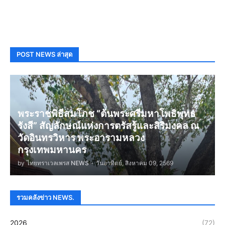
POST NEWS ล่าสุด
พระราชพิธีสมโภช “ต้นพระศรีมหาโพธิพุทธ
รังสี” สัญลักษณ์แห่งการตรัสรู้และสิริมงคล ณ
วัดอินทรวิหาร พระอารามหลวง
กรุงเทพมหานคร
by
ไทยทราเวลเพรส NEWS
-
วันอาทิตย์, สิงหาคม 09, 2569
รวมคลังข่าว NEWS.
2026
(72)