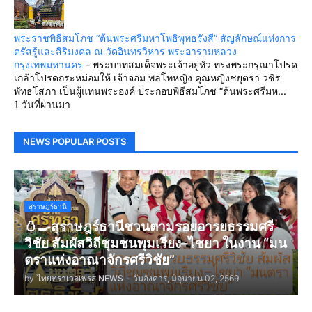
พระราชพิธีสมโภช “ต้นพระศรีมหาโพธิพุทธรังสี” สัญลักษณ์แห่งการ
ตรัสรู้และสิริมงคล ณ วัดอินทรวิหาร พระอารามหลวง
กรุงเทพมหานคร
-
พระบาทสมเด็จพระเจ้าอยู่หัว ทรงพระกรุณาโปรด
เกล้าโปรดกระหม่อมให้ เจ้าจอม พลโทหญิง คุณหญิงชยุตรา วชิร
พัทธโสภา เป็นผู้แทนพระองค์ ประกอบพิธีสมโภช “ต้นพระศรีมห...
1 วันที่ผ่านมา
NEWS POPULAR POSTS
สุราษฎร์ธานี
🥚🍳สุราษฎร์ธานีชวนตามรอยอารยธรรมศรี
วิชัย สัมผัสวิถีชุมชนพุมเรียง–ไชยา ในงาน “มน
ตราแห่งอาณาจักรศรีวิชัย”
by
ไทยทราเวลเพรส NEWS
-
วันอังคาร, มิถุนายน 02, 2569