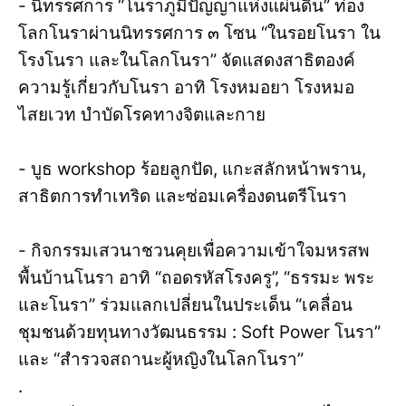
- นิทรรศการ “โนราภูมิปัญญาแห่งแผ่นดิน” ท่อง
โลกโนราผ่านนิทรรศการ ๓ โซน “ในรอยโนรา ใน
โรงโนรา และในโลกโนรา” จัดแสดงสาธิตองค์
ความรู้เกี่ยวกับโนรา อาทิ โรงหมอยา โรงหมอ
ไสยเวท บำบัดโรคทางจิตและกาย
- บูธ workshop ร้อยลูกปัด, แกะสลักหน้าพราน,
สาธิตการทำเทริด และซ่อมเครื่องดนตรีโนรา
- กิจกรรมเสวนาชวนคุยเพื่อความเข้าใจมหรสพ
พื้นบ้านโนรา อาทิ “ถอดรหัสโรงครู”, “ธรรมะ พระ
และโนรา” ร่วมแลกเปลี่ยนในประเด็น “เคลื่อน
ชุมชนด้วยทุนทางวัฒนธรรม : Soft Power โนรา”
และ “สำรวจสถานะผู้หญิงในโลกโนรา”
.