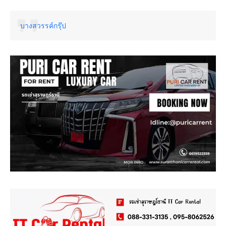
บางสวรรค์กรุ๊ป