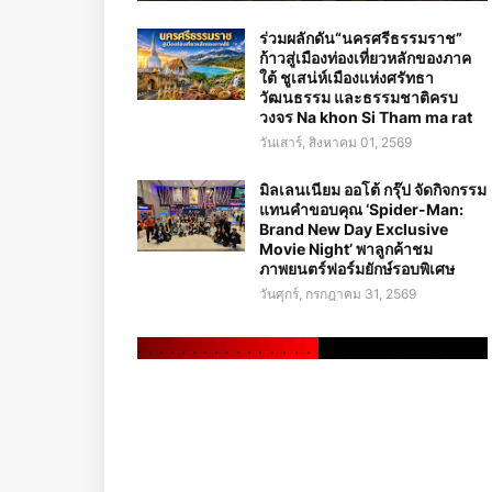
ร่วมผลักดัน“นครศรีธรรมราช”
ก้าวสู่เมืองท่องเที่ยวหลักของภาค
ใต้ ชูเสน่ห์เมืองแห่งศรัทธา
วัฒนธรรม และธรรมชาติครบ
วงจร Na khon Si Tham ma rat
วันเสาร์, สิงหาคม 01, 2569
มิลเลนเนียม ออโต้ กรุ๊ป จัดกิจกรรม
แทนคำขอบคุณ ‘Spider-Man:
Brand New Day Exclusive
Movie Night’ พาลูกค้าชม
ภาพยนตร์ฟอร์มยักษ์รอบพิเศษ
วันศุกร์, กรกฎาคม 31, 2569
.
.
.
.
.
.
.
.
.
.
.
.
.
.
.
.
.
.
.
.
.
.
.
.
.
.
.
.
.
.