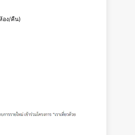
้อง/คืน)