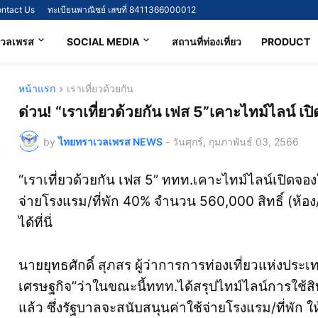
ntact Us
ทะเบียนพาณิชย์ เลขที่ 8411366000012
เวลเพรส
SOCIAL MEDIA
สถานที่ท่องเที่ยว
PRODUCT
หน้าแรก
เราเที่ยวด้วยกัน
ด่วน! “เราเที่ยวด้วยกัน เฟส 5”เคาะไทม์ไลน์ เปิดจ
by
ไทยทราเวลเพรส NEWS
-
วันศุกร์, กุมภาพันธ์ 03, 2566
“เราเที่ยวด้วยกัน เฟส 5” ททท.เคาะไทม์ไลน์เปิดจองใช้
จ่ายโรงแรม/ที่พัก 40% จำนวน 560,000 สิทธิ์ (ห้อง/ค
ได้ที่นี่
นายยุทธศักดิ์ สุภสร ผู้ว่าการการท่องเที่ยวแห่งประ
เศรษฐกิจ”ว่าในขณะนี้ททท.ได้สรุปไทม์ไลน์การใช้สิทธ
แล้ว ซึ่งรัฐบาลจะสนับสนุนค่าใช้จ่ายโรงแรม/ที่พัก 