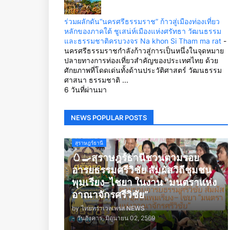
ร่วมผลักดัน“นครศรีธรรมราช” ก้าวสู่เมืองท่องเที่ยว
หลักของภาคใต้ ชูเสน่ห์เมืองแห่งศรัทธา วัฒนธรรม
และธรรมชาติครบวงจร Na khon Si Tham ma rat
-
นครศรีธรรมราชกำลังก้าวสู่การเป็นหนึ่งในจุดหมาย
ปลายทางการท่องเที่ยวสำคัญของประเทศไทย ด้วย
ศักยภาพที่โดดเด่นทั้งด้านประวัติศาสตร์ วัฒนธรรม
ศาสนา ธรรมชาติ ...
6 วันที่ผ่านมา
NEWS POPULAR POSTS
สุราษฎร์ธานี
🥚🍳สุราษฎร์ธานีชวนตามรอย
อารยธรรมศรีวิชัย สัมผัสวิถีชุมชน
พุมเรียง–ไชยา ในงาน “มนตราแห่ง
อาณาจักรศรีวิชัย”
by
ไทยทราเวลเพรส NEWS
-
วันอังคาร, มิถุนายน 02, 2569