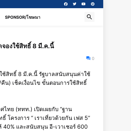
SPONSOR/โฆษณา
องใช้สิทธิ์ 8 มี.ค.นี้
0
สิทธิ์ 8 มี.ค.นี้ รัฐบาลสนับสนุนค่าใช้
ืน) เช็คเงื่อนไข ขั้นตอนการใช้สิทธิ์
เทศไทย (ททท.) เปิดเผยกับ “ฐาน
ิ์ โครงการ “ เราเที่ยวด้วยกัน เฟส 5”
ให้ 40% และสนับสนุน อี-เวาเชอร์ 600