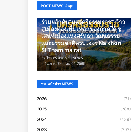
POST NEWS ล่าสุด
นครศรีธรรมราช
ร่วมผลักดัน“นครศรีธรรมราช” ก้าว
สู่เมืองท่องเที่ยวหลักของภาคใต้ ชู
เสน่ห์เมืองแห่งศรัทธา วัฒนธรรม
และธรรมชาติครบวงจร Na khon
Si Tham ma rat
by
ไทยทราเวลเพรส NEWS
-
วันเสาร์, สิงหาคม 01, 2569
รวมคลังข่าว NEWS.
2026
(71)
2025
(288)
2024
(439)
2023
(292)