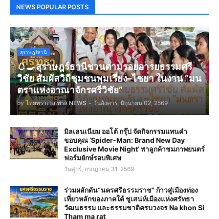
NEWS POPULAR POSTS
สุราษฎร์ธานี
🥚🍳สุราษฎร์ธานีชวนตามรอยอารยธรรมศรี
วิชัย สัมผัสวิถีชุมชนพุมเรียง–ไชยา ในงาน “มน
ตราแห่งอาณาจักรศรีวิชัย”
by
ไทยทราเวลเพรส NEWS
-
วันอังคาร, มิถุนายน 02, 2569
มิลเลนเนียม ออโต้ กรุ๊ป จัดกิจกรรมแทนคำ
ขอบคุณ ‘Spider-Man: Brand New Day
Exclusive Movie Night’ พาลูกค้าชมภาพยนตร์
ฟอร์มยักษ์รอบพิเศษ
วันศุกร์, กรกฎาคม 31, 2569
ร่วมผลักดัน“นครศรีธรรมราช” ก้าวสู่เมืองท่อง
เที่ยวหลักของภาคใต้ ชูเสน่ห์เมืองแห่งศรัทธา
วัฒนธรรม และธรรมชาติครบวงจร Na khon Si
Tham ma rat