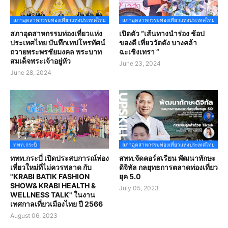
สภาอุตสาหกรรมท่องเที่ยวแห่งประเทศไทย
สภาอุตสาหกรรมท่องเที่ยวแห่งประเทศไทย
สภาอุตสาหกรรมท่องเที่ยวแห่ง
เปิดตัว “เส้นทางนำร่อง ช้อป
ประเทศไทย บันทึกเทปโทรทัศน์
ของดี เที่ยววัดดัง บางคล้า
ถวายพระพรชัยมงคล พระบาท
ฉะเชิงเทรา ”
สมเด็จพระเจ้าอยู่หัว
June 23, 2024
June 28, 2024
ททท.กระบี่
สภาอุตสาหกรรมท่องเที่ยวแห่งประเทศไทย
ททท.กระบี่ เปิดประสบการณ์ท่อง
สทท.จัดคอร์สเรียน พัฒนาทักษะ
เที่ยวใหม่ที่ไม่ควรพลาด กับ
ดิจิทัล กลยุทธการตลาดท่องเที่ยว
"KRABI BATIK FASHION
ยุค 5.0
SHOW& KRABI HEALTH &
July 05, 2023
WELLNESS TALK" ในงาน
เทศกาลเที่ยวเมืองไทย ปี 2566
August 06, 2023