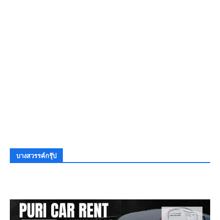
บางสวรรค์กรุ๊ป