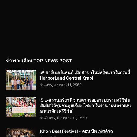
ข่าวรายเดือน TOP NEWS POST
🎉 ฮาร์เบอร์แลนด์ เปิดสาขาใหม่ครั้งแรกในกระบี่
HarborLand Central Krabi
วันเสาร์, เมษายน 11, 2569
🥚🍳สุราษฎร์ธานีชวนตามรอยอารยธรรมศรีวิชัย
สัมผัสวิถีชุมชนพุมเรียง–ไชยา ในงาน “มนตราแห่ง
อาณาจักรศรีวิชัย”
วันอังคาร, มิถุนายน 02, 2569
Khon Beat Festival - คอน บีท เฟสติวัล