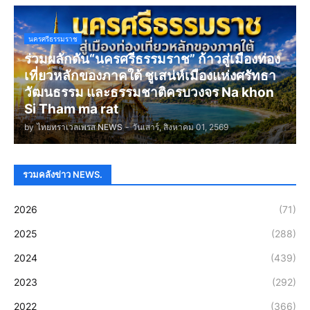
นครศรีธรรมราช
ร่วมผลักดัน“นครศรีธรรมราช” ก้าวสู่เมืองท่อง
เที่ยวหลักของภาคใต้ ชูเสน่ห์เมืองแห่งศรัทธา
วัฒนธรรม และธรรมชาติครบวงจร Na khon
Si Tham ma rat
by
ไทยทราเวลเพรส NEWS
-
วันเสาร์, สิงหาคม 01, 2569
รวมคลังข่าว NEWS.
2026
(71)
2025
(288)
2024
(439)
2023
(292)
2022
(366)