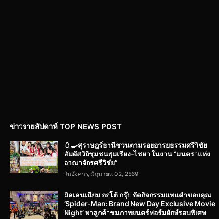
ข่าวรายสัปดาห์ TOP NEWS POST
🥚🍳สุราษฎร์ธานีชวนตามรอยอารยธรรมศรีวิชัย
สัมผัสวิถีชุมชนพุมเรียง–ไชยา ในงาน “มนตราแห่ง
อาณาจักรศรีวิชัย”
วันอังคาร, มิถุนายน 02, 2569
มิลเลนเนียม ออโต้ กรุ๊ป จัดกิจกรรมแทนคำขอบคุณ
‘Spider-Man: Brand New Day Exclusive Movie
Night’ พาลูกค้าชมภาพยนตร์ฟอร์มยักษ์รอบพิเศษ