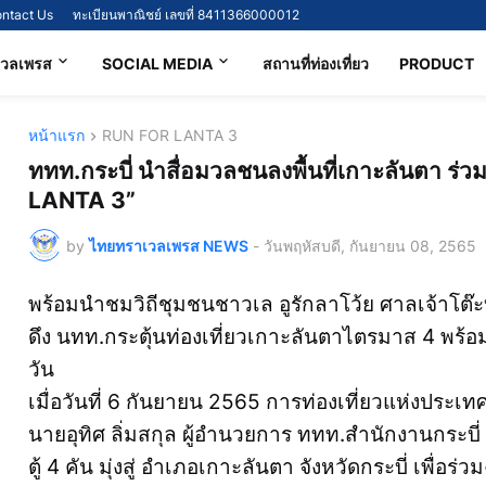
ntact Us
ทะเบียนพาณิชย์ เลขที่ 8411366000012
เวลเพรส
SOCIAL MEDIA
สถานที่ท่องเที่ยว
PRODUCT
หน้าแรก
RUN FOR LANTA 3
ททท.กระบี่ นำสื่อมวลชนลงพื้นที่เกาะลันตา ร
LANTA 3”
by
ไทยทราเวลเพรส NEWS
-
วันพฤหัสบดี, กันยายน 08, 2565
พร้อมนำชมวิถีชุมชนชาวเล อูรักลาโว้ย ศาลเจ้าโต๊ะ
ดึง นทท.กระตุ้นท่องเที่ยวเกาะลันตาไตรมาส 4 พร้อ
วัน
เมื่อวันที่ 6 กันยายน 2565 การท่องเที่ยวแห่งประ
นายอุทิศ ลิ่มสกุล ผู้อำนวยการ ททท.สำนักงานกระบี
ตู้ 4 คัน มุ่งสู่ อำเภอเกาะลันตา จังหวัดกระบี่ เพื