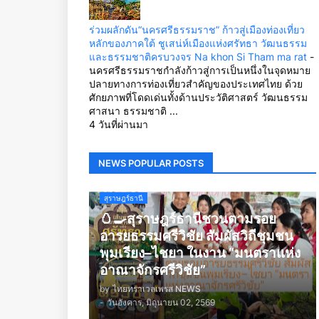
ร่วมผลักดัน“นครศรีธรรมราช” ก้าวสู่เมืองท่องเที่ยว
หลักของภาคใต้ ชูเสน่ห์เมืองแห่งศรัทธา วัฒนธรรม
และธรรมชาติครบวงจร Na khon Si Tham ma rat
-
นครศรีธรรมราชกำลังก้าวสู่การเป็นหนึ่งในจุดหมาย
ปลายทางการท่องเที่ยวสำคัญของประเทศไทย ด้วย
ศักยภาพที่โดดเด่นทั้งด้านประวัติศาสตร์ วัฒนธรรม
ศาสนา ธรรมชาติ ...
4 วันที่ผ่านมา
NEWS POPULAR POSTS
สุราษฎร์ธานี
🥚🍳สุราษฎร์ธานีชวนตามรอย
อารยธรรมศรีวิชัย สัมผัสวิถีชุมชน
พุมเรียง–ไชยา ในงาน “มนตราแห่ง
อาณาจักรศรีวิชัย”
by
ไทยทราเวลเพรส NEWS
-
วันอังคาร, มิถุนายน 02, 2569