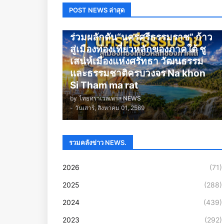
POST NEWS ล่าสุด
นครศรีธรรมราช
ร่วมผลักดัน“นครศรีธรรมราช” ก้าว
สู่เมืองท่องเที่ยวหลักของภาคใต้ ชู
เสน่ห์เมืองแห่งศรัทธา วัฒนธรรม
และธรรมชาติครบวงจร Na khon
Si Tham ma rat
by
ไทยทราเวลเพรส NEWS
-
วันเสาร์, สิงหาคม 01, 2569
รวมคลังข่าว NEWS.
2026
(71)
2025
(288)
2024
(439)
2023
(292)