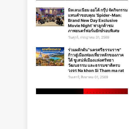
มิลเลนเนียม ออโต้ กรุ๊ป จัดกิจกรรม
แทนคำขอบคุณ ‘Spider-Man:
Brand New Day Exclusive
Movie Night’ พาลูกค้าชม
ภาพยนตร์ฟอร์มยักษ์รอบพิเศษ
วันศุกร์, กรกฎาคม 31, 2569
ร่วมผลักดัน“นครศรีธรรมราช”
ก้าวสู่เมืองท่องเที่ยวหลักของภาค
ใต้ ชูเสน่ห์เมืองแห่งศรัทธา
วัฒนธรรม และธรรมชาติครบ
วงจร Na khon Si Tham ma rat
วันเสาร์, สิงหาคม 01, 2569
.
.
.
.
.
.
.
.
.
.
.
.
.
.
.
.
.
.
.
.
.
.
.
.
.
.
.
.
.
.