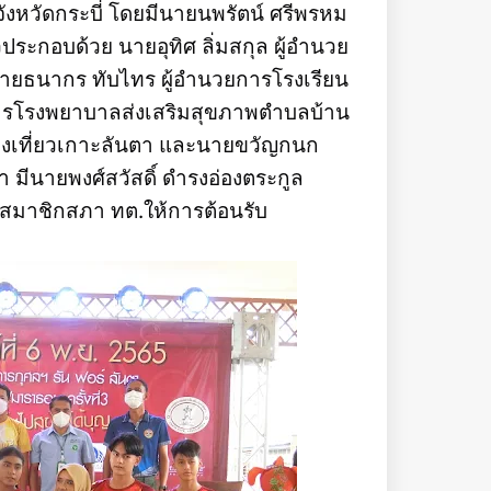
ังหวัดกระบี่ โดยมีนายนพรัตน์ ศรีพรหม
ระกอบด้วย นายอุทิศ ลิ่มสกุล ผู้อำนวย
นายธนากร ทับไทร ผู้อำนวยการโรงเรียน
ารโรงพยาบาลส่งเสริมสุขภาพตำบลบ้าน
องเที่ยวเกาะลันตา และนายขวัญกนก
 มีนายพงศ์สวัสดิ์ ดำรงอ่องตระกูล
สมาชิกสภา ทต.ให้การต้อนรับ