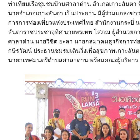
ท่าเทียบเรือชุมชนบ้านศาลาด่าน อำเภอเกาะลันตา จ
นายอำเภอเกาะลันตา เป็นประธาน มีผู้ร่วมแถลงข่าวป
การการท่องเที่ยวแห่งประเทศไทย สำนักงานกระบี่ 
ลันตาราชประชาอุทิศ นายพรเทพ โสภณ ผู้อำนวยก
ศาลาด่าน นายวิชิต ยะลา นายกสมาคมธุรกิจการท่
กษิรวัฒน์ ประธานชมรมเดินวิ่งเพื่อสุขภาพเกาะลันตา
นายกเทศมนตรีตำบลศาลาด่าน พร้อมคณะผู้บริหาร 