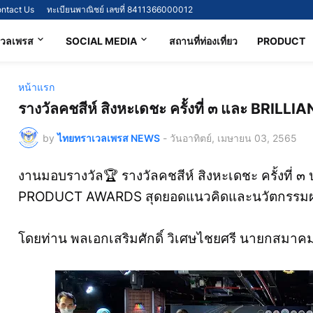
ntact Us
ทะเบียนพาณิชย์ เลขที่ 8411366000012
เวลเพรส
SOCIAL MEDIA
สถานที่ท่องเที่ยว
PRODUCT
หน้าแรก
รางวัลคชสีห์ สิงหะเดชะ ครั้งที่ ๓ และ BR
by
ไทยทราเวลเพรส NEWS
-
วันอาทิตย์, เมษายน 03, 2565
งานมอบรางวัล🏆 รางวัลคชสีห์ สิงหะเดชะ ครั้งที่
PRODUCT AWARDS สุดยอดแนวคิดและนวัตกรรมผ
โดยท่าน พลเอกเสริมศักดิ์ วิเศษไชยศรี นายกสมาคม