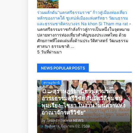
ร่วมผลักดัน“นครศรีธรรมราช” ก้าวสู่เมืองท่องเที่ยว
หลักของภาคใต้ ชูเสน่ห์เมืองแห่งศรัทธา วัฒนธรรม
และธรรมชาติครบวงจร Na khon Si Tham ma rat
-
นครศรีธรรมราชกำลังก้าวสู่การเป็นหนึ่งในจุดหมาย
ปลายทางการท่องเที่ยวสำคัญของประเทศไทย ด้วย
ศักยภาพที่โดดเด่นทั้งด้านประวัติศาสตร์ วัฒนธรรม
ศาสนา ธรรมชาติ ...
5 วันที่ผ่านมา
NEWS POPULAR POSTS
สุราษฎร์ธานี
🥚🍳สุราษฎร์ธานีชวนตามรอย
อารยธรรมศรีวิชัย สัมผัสวิถีชุมชน
พุมเรียง–ไชยา ในงาน “มนตราแห่ง
อาณาจักรศรีวิชัย”
by
ไทยทราเวลเพรส NEWS
-
วันอังคาร, มิถุนายน 02, 2569