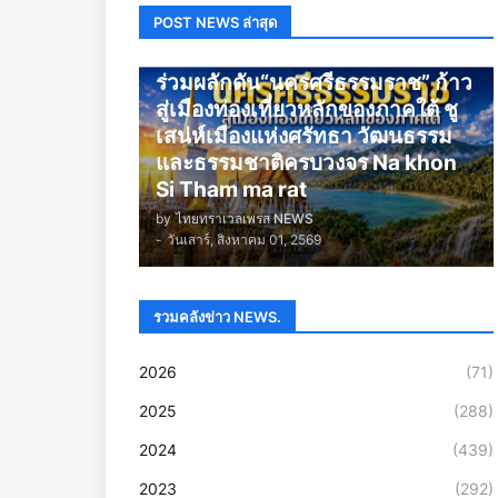
POST NEWS ล่าสุด
นครศรีธรรมราช
ร่วมผลักดัน“นครศรีธรรมราช” ก้าว
สู่เมืองท่องเที่ยวหลักของภาคใต้ ชู
เสน่ห์เมืองแห่งศรัทธา วัฒนธรรม
และธรรมชาติครบวงจร Na khon
Si Tham ma rat
by
ไทยทราเวลเพรส NEWS
-
วันเสาร์, สิงหาคม 01, 2569
รวมคลังข่าว NEWS.
2026
(71)
2025
(288)
2024
(439)
2023
(292)