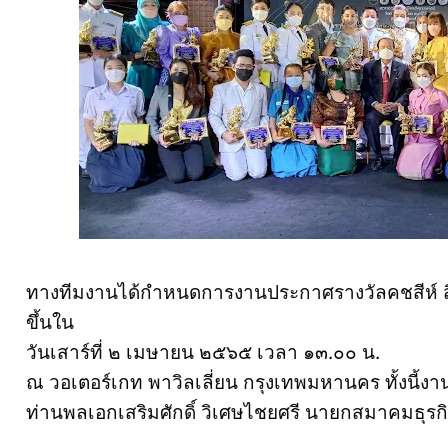
ทางทีมงานได้กำหนดการงานประกาศรางวัลคชสีห์ สิง
ขึ้นใน
วันเสาร์ที่ ๒ เมษายน ๒๕๖๕ เวลา ๑๓.๐๐ น.
ณ วอเตอร์เกท พาวิลเลี่ยน กรุงเทพมหานคร ทั้งนี้งานใน
ท่านพลเอกเสริมศักดิ์ วิเศษไชยศรี นายกสมาคมธุรก