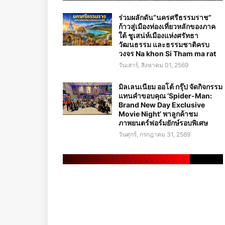
ร่วมผลักดัน“นครศรีธรรมราช”
ก้าวสู่เมืองท่องเที่ยวหลักของภาค
ใต้ ชูเสน่ห์เมืองแห่งศรัทธา
วัฒนธรรม และธรรมชาติครบ
วงจร Na khon Si Tham ma rat
วันเสาร์, สิงหาคม 01, 2569
มิลเลนเนียม ออโต้ กรุ๊ป จัดกิจกรรม
แทนคำขอบคุณ ‘Spider-Man:
Brand New Day Exclusive
Movie Night’ พาลูกค้าชม
ภาพยนตร์ฟอร์มยักษ์รอบพิเศษ
วันศุกร์, กรกฎาคม 31, 2569
.
.
.
.
.
.
.
.
.
.
.
.
.
.
.
.
.
.
.
.
.
.
.
.
.
.
.
.
.
.