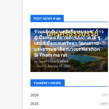
POST NEWS ล่าสุด
นครศรีธรรมราช
ร่วมผลักดัน“นครศรีธรรมราช” ก้าว
สู่เมืองท่องเที่ยวหลักของภาคใต้ ชู
เสน่ห์เมืองแห่งศรัทธา วัฒนธรรม
และธรรมชาติครบวงจร Na khon
Si Tham ma rat
by
ไทยทราเวลเพรส NEWS
-
วันเสาร์, สิงหาคม 01, 2569
รวมคลังข่าว NEWS.
2026
(71)
2025
(288)