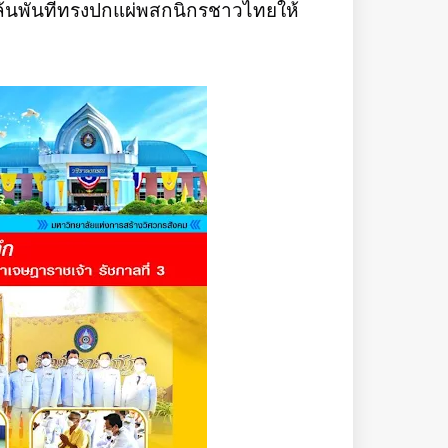
้นพันที่ทรงปกแผ่พสกนิกรชาวไทยให้