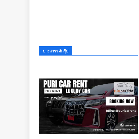
บางสวรรค์กรุ๊ป