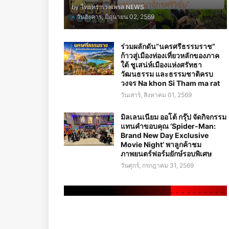
by
ไทยทราเวลเพรส NEWS
-
วันอังคาร, มิถุนายน 02, 2569
ร่วมผลักดัน“นครศรีธรรมราช”
ก้าวสู่เมืองท่องเที่ยวหลักของภาค
ใต้ ชูเสน่ห์เมืองแห่งศรัทธา
วัฒนธรรม และธรรมชาติครบ
วงจร Na khon Si Tham ma rat
วันเสาร์, สิงหาคม 01, 2569
มิลเลนเนียม ออโต้ กรุ๊ป จัดกิจกรรม
แทนคำขอบคุณ ‘Spider-Man:
Brand New Day Exclusive
Movie Night’ พาลูกค้าชม
ภาพยนตร์ฟอร์มยักษ์รอบพิเศษ
วันศุกร์, กรกฎาคม 31, 2569
.
.
.
.
.
.
.
.
.
.
.
.
.
.
.
.
.
.
.
.
.
.
.
.
.
.
.
.
.
.