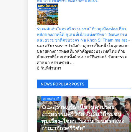
หน้าเว็บไซต์ข่าว กดลิ้งก์อ่านต่อ>>
ร่วมผลักดัน“นครศรีธรรมราช” ก้าวสู่เมืองท่องเที่ยว
หลักของภาคใต้ ชูเสน่ห์เมืองแห่งศรัทธา วัฒนธรรม
และธรรมชาติครบวงจร Na khon Si Tham ma rat
-
นครศรีธรรมราชกำลังก้าวสู่การเป็นหนึ่งในจุดหมาย
ปลายทางการท่องเที่ยวสำคัญของประเทศไทย ด้วย
ศักยภาพที่โดดเด่นทั้งด้านประวัติศาสตร์ วัฒนธรรม
ศาสนา ธรรมชาติ ...
6 วันที่ผ่านมา
NEWS POPULAR POSTS
สุราษฎร์ธานี
🥚🍳สุราษฎร์ธานีชวนตามรอย
อารยธรรมศรีวิชัย สัมผัสวิถีชุมชน
พุมเรียง–ไชยา ในงาน “มนตราแห่ง
อาณาจักรศรีวิชัย”