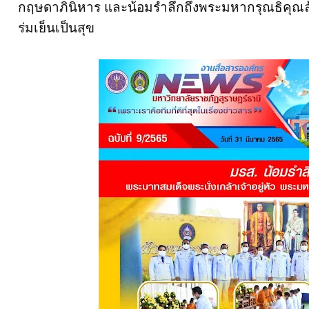
กฤษดาภินิหาร และน้อมรำลึกถึงพระมหากรุณธิคุณล
ร่มเย็นเป็นสุข