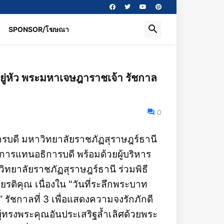
SPONSOR/โฆษณา
ยู่หัว พระมหาเจษฎาราชเจ้า รัชกาล
0
ารบดี มหาวิทยาลัยราชภัฏสุราษฎร์ธานี
ารแทนอธิการบดี พร้อมด้วยผู้บริหาร
ทยาลัยราชภัฏสุราษฎร์ธานี ร่วมพิธี
รติคุณ เนื่องใน "วันที่ระลึกพระบาท
 รัชกาลที่ 3 เพื่อแสดงความจงรักภักดี
้ทรงพระคุณอันประเสริฐล้ำเลิศด้วยพระ