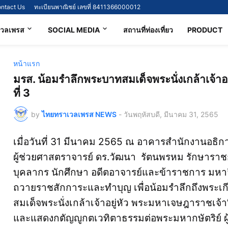
ntact Us
ทะเบียนพาณิชย์ เลขที่ 8411366000012
เวลเพรส
SOCIAL MEDIA
สถานที่ท่องเที่ยว
PRODUCT
หน้าแรก
มรส. น้อมรำลึกพระบาทสมเด็จพระนั่งเกล้าเจ้าอ
ที่ 3
by
ไทยทราเวลเพรส NEWS
-
วันพฤหัสบดี, มีนาคม 31, 2565
เมื่อวันที่ 31 มีนาคม 2565 ณ อาคารสำนักงานอธิก
ผู้ช่วยศาสตราจารย์ ดร.วัฒนา รัตนพรหม รักษาราชก
บุคลากร นักศึกษา อดีตอาจารย์และข้าราชการ มหาวิ
ถวายราชสักการะและทำบุญ เพื่อน้อมรำลึกถึงพระเกีย
สมเด็จพระนั่งเกล้าเจ้าอยู่หัว พระมหาเจษฎาราชเจ้า”
และแสดงกตัญญูกตเวทิตาธรรมต่อพระมหากษัตริย์ ผู