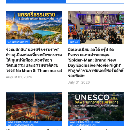
นครศรีธรรมราช
รถยนต์
ร่วมผลักดัน“นครศรีธรรมราช”
มิลเลนเนียม ออโต้ กรุ๊ป จัด
ก้าวสู่เมืองท่องเที่ยวหลักของภาค
กิจกรรมแทนคำขอบคุณ
ใต้ ชูเสน่ห์เมืองแห่งศรัทธา
‘Spider-Man: Brand New
วัฒนธรรม และธรรมชาติครบ
Day Exclusive Movie Night’
วงจร Na khon Si Tham ma rat
พาลูกค้าชมภาพยนตร์ฟอร์มยักษ์
รอบพิเศษ
August 01, 2026
July 31, 2026
WAT PHRA MAHATHAT
WAT PHRA MAHATHAT
WORAMAHAWIHAN
WORAMAHAWIHAN