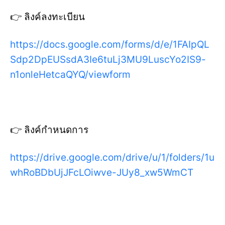
👉 ลิงค์ลงทะเบียน
https://docs.google.com/forms/d/e/1FAIpQL
Sdp2DpEUSsdA3Ie6tuLj3MU9LuscYo2IS9-
n1onleHetcaQYQ/viewform
👉 ลิงค์กำหนดการ
https://drive.google.com/drive/u/1/folders/1u
whRoBDbUjJFcLOiwve-JUy8_xw5WmCT