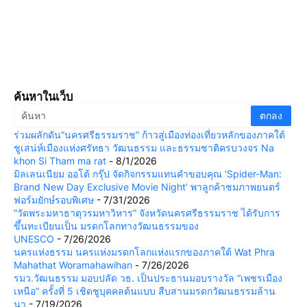
ค้นหาในเว็บ
ร่วมผลักดัน“นครศรีธรรมราช” ก้าวสู่เมืองท่องเที่ยวหลักของภาคใต้
ชูเสน่ห์เมืองแห่งศรัทธา วัฒนธรรม และธรรมชาติครบวงจร Na
khon Si Tham ma rat
- 8/1/2026
มิลเลนเนียม ออโต้ กรุ๊ป จัดกิจกรรมแทนคำขอบคุณ ‘Spider-Man:
Brand New Day Exclusive Movie Night’ พาลูกค้าชมภาพยนตร์
ฟอร์มยักษ์รอบพิเศษ
- 7/31/2026
“วัดพระมหาธาตุวรมหาวิหาร” จังหวัดนครศรีธรรมราช ได้รับการ
ขึ้นทะเบียนเป็น มรดกโลกทางวัฒนธรรมของ
UNESCO
- 7/26/2026
นครแห่งธรรม นครแห่งมรดกโลกแห่งแรกของภาคใต้ Wat Phra
Mahathat Woramahawihan
- 7/26/2026
รมว.วัฒนธรรม มอบปลัด วธ. เป็นประธานมอบรางวัล “เพชรเมือง
เหนือ” ครั้งที่ 5 เชิดชูบุคคลต้นแบบ สืบสานมรดกวัฒนธรรมล้าน
นา
- 7/19/2026