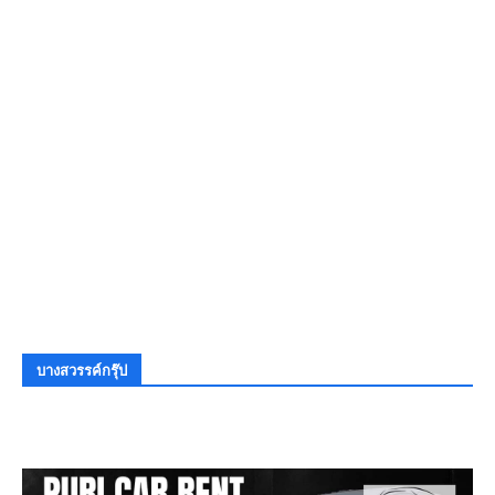
บางสวรรค์กรุ๊ป