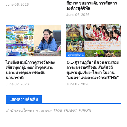
สื่อมวลชนยกระดับการสื่อสาร
June 06, 2026
องค์กรสู่ดิจิทัล
June 06, 2026
สุราษฎร์ธานี
ไทยยังแชมป์กวาดรางวัลท่อง
🥚🍳สุราษฎร์ธานีชวนตามรอย
เที่ยวทุกกลุ่ม ตอกย้ำจุดหมาย
อารยธรรมศรีวิชัย สัมผัสวิถี
ปลายทางคุณภาพระดับ
ชุมชนพุมเรียง–ไชยา ในงาน
นานาชาติ
“มนตราแห่งอาณาจักรศรีวิชัย”
June 02, 2026
June 02, 2026
แสดงความคิดเห็น
สำนักงานไทยทราเวลเพรส THAI TRAVEL PRESS