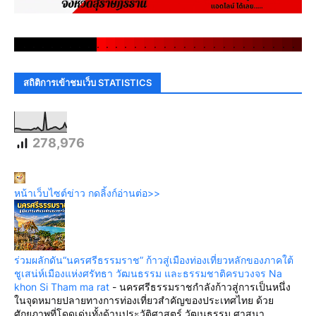
.
.
.
.
.
.
.
.
.
.
.
.
.
.
.
.
.
.
.
.
.
.
.
.
.
.
.
.
.
.
สถิติการเข้าชมเว็บ STATISTICS
278,976
หน้าเว็บไซต์ข่าว กดลิ้งก์อ่านต่อ>>
ร่วมผลักดัน“นครศรีธรรมราช” ก้าวสู่เมืองท่องเที่ยวหลักของภาคใต้
ชูเสน่ห์เมืองแห่งศรัทธา วัฒนธรรม และธรรมชาติครบวงจร Na
khon Si Tham ma rat
-
นครศรีธรรมราชกำลังก้าวสู่การเป็นหนึ่ง
ในจุดหมายปลายทางการท่องเที่ยวสำคัญของประเทศไทย ด้วย
ศักยภาพที่โดดเด่นทั้งด้านประวัติศาสตร์ วัฒนธรรม ศาสนา