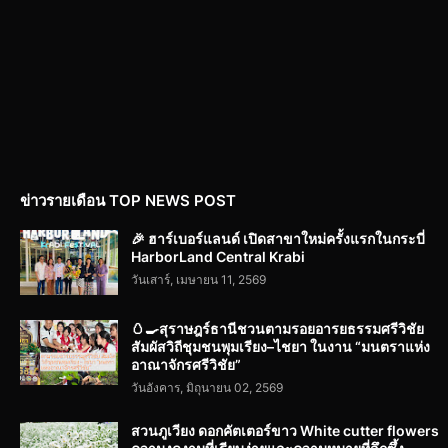
ข่าวรายเดือน TOP NEWS POST
🎉 ฮาร์เบอร์แลนด์ เปิดสาขาใหม่ครั้งแรกในกระบี่
HarborLand Central Krabi
วันเสาร์, เมษายน 11, 2569
🥚🍳สุราษฎร์ธานีชวนตามรอยอารยธรรมศรีวิชัย
สัมผัสวิถีชุมชนพุมเรียง–ไชยา ในงาน “มนตราแห่ง
อาณาจักรศรีวิชัย”
วันอังคาร, มิถุนายน 02, 2569
สวนภูเวียง ดอกคัตเตอร์ขาว White cutter flowers