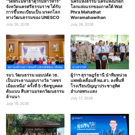
“วัดพระมหาธาตุวรมหาวิหาร”
นครแห่งธรรม นครแห่งมรดก
จังหวัดนครศรีธรรมราช ได้รับ
โลกแห่งแรกของภาคใต้ Wat
การขึ้นทะเบียนเป็น มรดกโลก
Phra Mahathat
ทางวัฒนธรรมของ UNESCO
Woramahawihan
July 26, 2026
July 26, 2026
สภาองค์กรเยาวชนสร้างสรรค์พัฒนาสังคม
บางสวรรค์
รมว.วัฒนธรรม มอบปลัด วธ.
ผู้ว่าฯ สุราษฎร์ธานี นำทีมหน่วย
เป็นประธานมอบรางวัล “เพชร
แพทย์เคลื่อนที่ พอ.สว. ลงพื้นที่
เมืองเหนือ” ครั้งที่ 5 เชิดชูบุคคล
โรงเรียนปัญญาประชาอุทิศ
ต้นแบบ สืบสานมรดกวัฒนธรรม
อำเภอพระแสง
ล้านนา
July 17, 2026
July 19, 2026