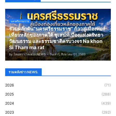
นครศรีธรรมราช
ร่วมผลักดัน“นครศรีธรรมราช” ก้าวสู่เมืองท่อง
เที่ยวหลักของภาคใต้ ชูเสน่ห์เมืองแห่งศรัทธา
วัฒนธรรม และธรรมชาติครบวงจร Na khon
Si Tham ma rat
by
ไทยทราเวลเพรส NEWS
-
วันเสาร์, สิงหาคม 01, 2569
รวมคลังข่าว NEWS.
2026
(71)
2025
(288)
2024
(439)
2023
(292)