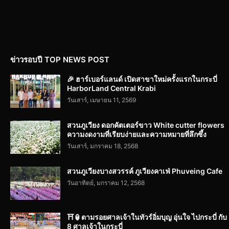
ข่าวรอบปี TOP NEWS POST
🎉 ฮาร์เบอร์แลนด์ เปิดสาขาใหม่ครั้งแรกในกระบี่
HarborLand Central Krabi
วันเสาร์, เมษายน 11, 2569
สวนภูเวียง ดอกคัตเตอร์ขาว White cutter flowers
ความงดงามที่เรียบง่ายและความหมายที่ลึกซึ้ง
วันเสาร์, มกราคม 18, 2568
สวนภูเวียงบางสวรรค์ ภูเวียงคาเฟ่ Phuveing Cafe
วันอาทิตย์, มกราคม 12, 2568
⛩️🏮ตามรอยศาลเจ้าในทัวร์อิ่มบุญ อุ่นใจ ไปกระบี่ กับ
8 ศาลเจ้าในกระบี่