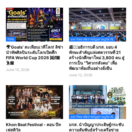
FIFA
มหาวิทยาลัยราชภัฏสุราษฎร์ธานี
🎥‘Goals’ สะเทือนเวทีโลก! ลิซ่า
📰✍🏻อธิการบดี มรส. มอบ 4
นำทัพศิลปินระดับโลกเปิดศึก
ทักษะสำคัญแห่งศตวรรษที่ 21
FIFA World Cup 2026 👯💃🏼
สร้างนักศึกษาใหม่ 3,800 คน สู่
🕺🏽
การเป็น “วิศวกรสังคม” เพื่อ
พัฒนาท้องถิ่นอย่างยั่งยืน
June 15, 2026
June 12, 2026
มหาวิทยาลัยราชภัฏสุราษฎร์ธานี
Khon Beat Festival - คอน บีท
มรส. นำปัญญาประดิษฐ์กระชับ
เฟสติวัล
ความสัมพันธ์สร้างเครือข่าย