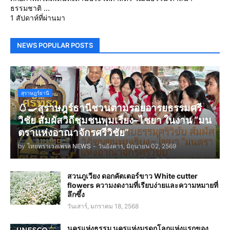
ธรรมชาติ ...
1 สัปดาห์ที่ผ่านมา
NEWS POPULAR POSTS
สุราษฎร์ธานี
🥚🍳สุราษฎร์ธานีชวนตามรอยอารยธรรมศรี
วิชัย สัมผัสวิถีชุมชนพุมเรียง–ไชยา ในงาน “มน
ตราแห่งอาณาจักรศรีวิชัย”
by
ไทยทราเวลเพรส NEWS
-
วันอังคาร, มิถุนายน 02, 2569
สวนภูเวียง ดอกคัตเตอร์ขาว White cutter
flowers ความงดงามที่เรียบง่ายและความหมายที่
ลึกซึ้ง
วันเสาร์, มกราคม 18, 2568
นครแห่งธรรม นครแห่งมรดกโลกแห่งแรกของ