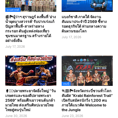
บางสวรรค์
📰🏞️ผู้ว่าฯ สุราษฎร์ ลงพื้นที่ 'อ่าง
แบงก์ชาติ ภาคใต้ จัดงาน
น้ำผุดบางสวรรค์' รับปากเร่งแก้
สัมมนาประจำปี 2569 ชี้ทาง
ปัญหาพื้นที่-สาหร่ายหาง
รอดธุรกิจใต้ ท่ามกลางความ
กระรอก ดันสู่แหล่งท่องเที่ยว
ผันผวนของโลก
ชุมชนมาตรฐาน สร้างรายได้
July 17, 2026
อย่างยั่งยืน
July 17, 2026
กระบี่
🥊🤼‍♀️ปลายพระยาจัดยิ่งใหญ่ “วัน
🏃🏻🏞️จังหวัดกระบี่ชวนทั่วโลก
เกษตรและของดีปลายพระยา
สัมผัส “Krabi Rainforest Trail”
2569” พร้อมศึกเยาวชนต้นกล้า
เปิดรับสมัครนักวิ่ง 1,200 คน
มวยไทย ส่งเสริมศิลปะมวยไทย
ภายใต้แนวคิด Welcome to
ไทยสู่คนรุ่นใหม่
the Jungle
June 30, 2026
June 23, 2026