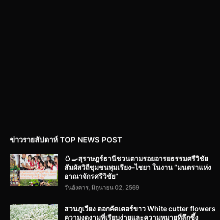
ข่าวรายสัปดาห์ TOP NEWS POST
🥚🍳สุราษฎร์ธานีชวนตามรอยอารยธรรมศรีวิชัย
สัมผัสวิถีชุมชนพุมเรียง–ไชยา ในงาน “มนตราแห่ง
อาณาจักรศรีวิชัย”
วันอังคาร, มิถุนายน 02, 2569
สวนภูเวียง ดอกคัตเตอร์ขาว White cutter flowers
ความงดงามที่เรียบง่ายและความหมายที่ลึกซึ้ง