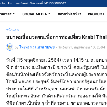
ntact Us
ทะเบียนพาณิชย์ เลขที่ 8411366000012
เวลเพรส
SOCIAL MEDIA
สถานที่ท่องเที่ยว
PRODUCT
หน้าแรก
สมาคมสื่อมวลชนเพื่อการท่องเที่ยว Krabi Tha
by
ไทยทราเวลเพรส NEWS
-
วันอังคาร, พฤศจิกายน 16, 2564
วันที่ (15 พฤศจิกายน 2564) เวลา 14.15 น. ณ อุทย
พี ต.อ่าวนาง อ.เมืองกระบี่ จ.กระบี่ คณะรัฐมนตรี ใน
ต้อนรับนักท่องเที่ยวจังหวัดกระบี่ และพบผู้ประกอบกา
โดยมี พลเอก ประยุทธ์ จันทร์โอชา นายกรัฐมนตรีแ
ประธานในพิธี สำหรับอุทยานแห่งชาติหาดนพรัตน์ธารา
ใหญ่ในทะเลอันดามันด้านทิศตะวันตกของภาคใต้ มีเ
ที่มีหน้าผาเป็นชั้น ๆ ถ้ำที่สวยงาม ชายหาดยาวสะอา