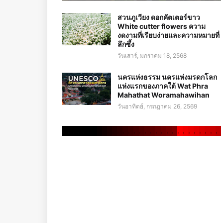
สวนภูเวียง ดอกคัตเตอร์ขาว
White cutter flowers ความ
งดงามที่เรียบง่ายและความหมายที่
ลึกซึ้ง
วันเสาร์, มกราคม 18, 2568
นครแห่งธรรม นครแห่งมรดกโลก
แห่งแรกของภาคใต้ Wat Phra
Mahathat Woramahawihan
วันอาทิตย์, กรกฎาคม 26, 2569
.
.
.
.
.
.
.
.
.
.
.
.
.
.
.
.
.
.
.
.
.
.
.
.
.
.
.
.
.
.