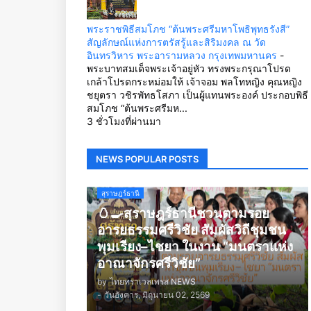
พระราชพิธีสมโภช “ต้นพระศรีมหาโพธิพุทธรังสี”
สัญลักษณ์แห่งการตรัสรู้และสิริมงคล ณ วัด
อินทรวิหาร พระอารามหลวง กรุงเทพมหานคร
-
พระบาทสมเด็จพระเจ้าอยู่หัว ทรงพระกรุณาโปรด
เกล้าโปรดกระหม่อมให้ เจ้าจอม พลโทหญิง คุณหญิง
ชยุตรา วชิรพัทธโสภา เป็นผู้แทนพระองค์ ประกอบพิธี
สมโภช “ต้นพระศรีมห...
3 ชั่วโมงที่ผ่านมา
NEWS POPULAR POSTS
สุราษฎร์ธานี
🥚🍳สุราษฎร์ธานีชวนตามรอย
อารยธรรมศรีวิชัย สัมผัสวิถีชุมชน
พุมเรียง–ไชยา ในงาน “มนตราแห่ง
อาณาจักรศรีวิชัย”
by
ไทยทราเวลเพรส NEWS
-
วันอังคาร, มิถุนายน 02, 2569