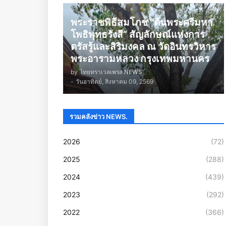
พระราชพิธีสมโภช “ต้นพระศรีมหา
โพธิพุทธรังสี” สัญลักษณ์แห่งการ
ตรัสรู้และสิริมงคล ณ วัดอินทรวิหาร
พระอารามหลวง กรุงเทพมหานคร
by
ไทยทราเวลเพรส NEWS
-
วันอาทิตย์, สิงหาคม 09, 2569
รวมคลังข่าว NEWS.
2026
(72)
2025
(288)
2024
(439)
2023
(292)
2022
(366)