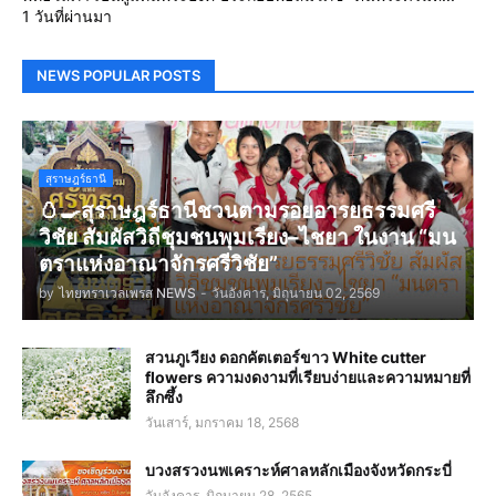
1 วันที่ผ่านมา
NEWS POPULAR POSTS
สุราษฎร์ธานี
🥚🍳สุราษฎร์ธานีชวนตามรอยอารยธรรมศรี
วิชัย สัมผัสวิถีชุมชนพุมเรียง–ไชยา ในงาน “มน
ตราแห่งอาณาจักรศรีวิชัย”
by
ไทยทราเวลเพรส NEWS
-
วันอังคาร, มิถุนายน 02, 2569
สวนภูเวียง ดอกคัตเตอร์ขาว White cutter
flowers ความงดงามที่เรียบง่ายและความหมายที่
ลึกซึ้ง
วันเสาร์, มกราคม 18, 2568
บวงสรวงนพเคราะห์ศาลหลักเมืองจังหวัดกระบี่
วันอังคาร, มิถุนายน 28, 2565