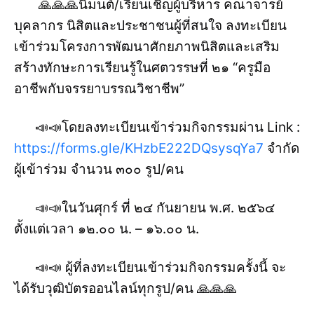
🙏🙏🙏นิมนต์/เรียนเชิญผู้บริหาร คณาจารย์
บุคลากร นิสิตและประชาชนผู้ที่สนใจ ลงทะเบียน
เข้าร่วมโครงการพัฒนาศักยภาพนิสิตและเสริม
สร้างทักษะการเรียนรู้ในศตวรรษที่ ๒๑ “ครูมือ
อาชีพกับจรรยาบรรณวิชาชีพ”
📣📣โดยลงทะเบียนเข้าร่วมกิจกรรมผ่าน Link :
https://forms.gle/KHzbE222DQsysqYa7
จำกัด
ผู้เข้าร่วม จำนวน ๓๐๐ รูป/คน
📣📣ในวันศุกร์ ที่ ๒๔ กันยายน พ.ศ. ๒๕๖๔
ตั้งแต่เวลา ๑๒.๐๐ น. – ๑๖.๐๐ น.
📣📣 ผู้ที่ลงทะเบียนเข้าร่วมกิจกรรมครั้งนี้ จะ
ได้รับวุฒิบัตรออนไลน์ทุกรูป/คน 🙏🙏🙏