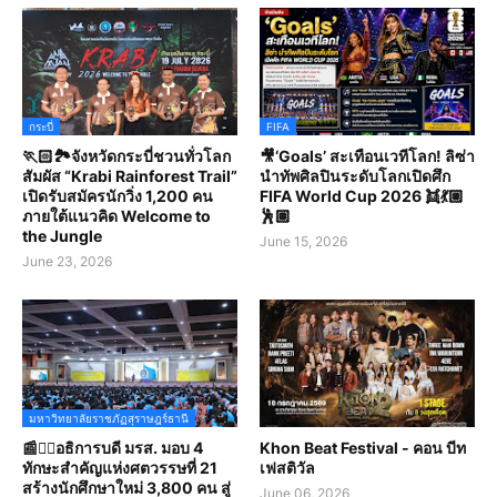
กระบี่
FIFA
🏃🏻🏞️จังหวัดกระบี่ชวนทั่วโลก
🎥‘Goals’ สะเทือนเวทีโลก! ลิซ่า
สัมผัส “Krabi Rainforest Trail”
นำทัพศิลปินระดับโลกเปิดศึก
เปิดรับสมัครนักวิ่ง 1,200 คน
FIFA World Cup 2026 👯💃🏼
ภายใต้แนวคิด Welcome to
🕺🏽
the Jungle
June 15, 2026
June 23, 2026
มหาวิทยาลัยราชภัฏสุราษฎร์ธานี
📰✍🏻อธิการบดี มรส. มอบ 4
Khon Beat Festival - คอน บีท
ทักษะสำคัญแห่งศตวรรษที่ 21
เฟสติวัล
สร้างนักศึกษาใหม่ 3,800 คน สู่
June 06, 2026