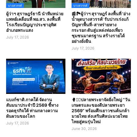
บางสวรรค์
บางสวรรค์
ผู้ว่าฯ สุราษฎร์ธานี นำทีมหน่วย
📰🏞️ผู้ว่าฯ สุราษฎร์ ลงพื้นที่ 'อ่าง
แพทย์เคลื่อนที่ พอ.สว. ลงพื้นที่
น้ำผุดบางสวรรค์' รับปากเร่งแก้
โรงเรียนปัญญาประชาอุทิศ
ปัญหาพื้นที่-สาหร่ายหาง
อำเภอพระแสง
กระรอก ดันสู่แหล่งท่องเที่ยว
ชุมชนมาตรฐาน สร้างรายได้
July 17, 2026
อย่างยั่งยืน
July 17, 2026
แบงก์ชาติ ภาคใต้ จัดงาน
🥊🤼‍♀️ปลายพระยาจัดยิ่งใหญ่ “วัน
สัมมนาประจำปี 2569 ชี้ทาง
เกษตรและของดีปลายพระยา
รอดธุรกิจใต้ ท่ามกลางความ
2569” พร้อมศึกเยาวชนต้นกล้า
ผันผวนของโลก
มวยไทย ส่งเสริมศิลปะมวยไทย
ไทยสู่คนรุ่นใหม่
July 17, 2026
June 30, 2026