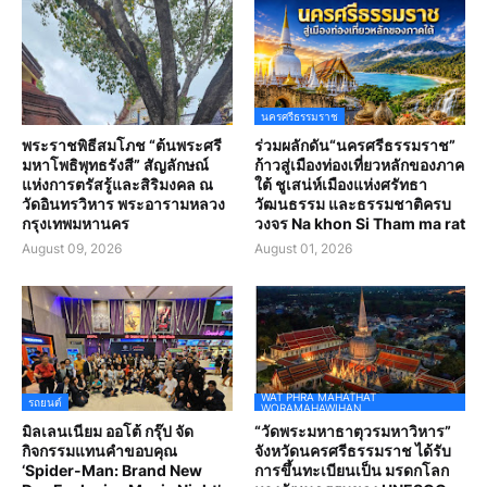
นครศรีธรรมราช
พระราชพิธีสมโภช “ต้นพระศรี
ร่วมผลักดัน“นครศรีธรรมราช”
มหาโพธิพุทธรังสี” สัญลักษณ์
ก้าวสู่เมืองท่องเที่ยวหลักของภาค
แห่งการตรัสรู้และสิริมงคล ณ
ใต้ ชูเสน่ห์เมืองแห่งศรัทธา
วัดอินทรวิหาร พระอารามหลวง
วัฒนธรรม และธรรมชาติครบ
กรุงเทพมหานคร
วงจร Na khon Si Tham ma rat
August 09, 2026
August 01, 2026
WAT PHRA MAHATHAT
รถยนต์
WORAMAHAWIHAN
มิลเลนเนียม ออโต้ กรุ๊ป จัด
“วัดพระมหาธาตุวรมหาวิหาร”
กิจกรรมแทนคำขอบคุณ
จังหวัดนครศรีธรรมราช ได้รับ
‘Spider-Man: Brand New
การขึ้นทะเบียนเป็น มรดกโลก