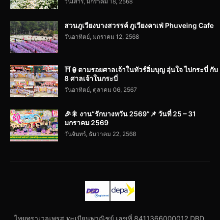
วันเสาร์, มกราคม 18, 2568
สวนภูเวียงบางสวรรค์ ภูเวียงคาเฟ่ Phuveing Cafe
วันอาทิตย์, มกราคม 12, 2568
⛩️🏮ตามรอยศาลเจ้าในทัวร์อิ่มบุญ อุ่นใจ ไปกระบี่ กับ
8 ศาลเจ้าในกระบี่
วันอาทิตย์, ตุลาคม 06, 2567
🎉🎇 งาน“รักบางหวัน 2569”📌 วันที่ 25 – 31
มกราคม 2569
วันจันทร์, ธันวาคม 22, 2568
ไทยทราเวลเพรส ทะเบียนพาณิชย์ เลขที่ 8411366000012 DBD.