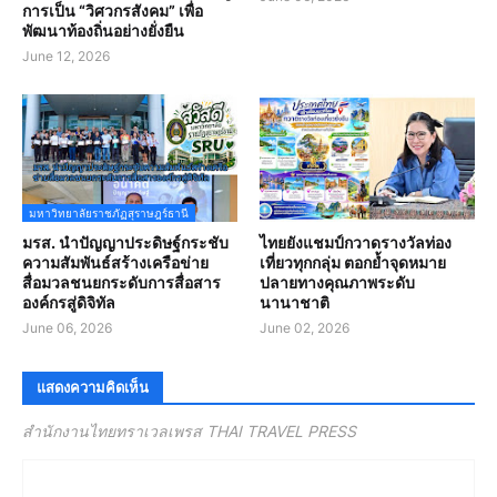
การเป็น “วิศวกรสังคม” เพื่อ
พัฒนาท้องถิ่นอย่างยั่งยืน
June 12, 2026
มหาวิทยาลัยราชภัฏสุราษฎร์ธานี
มรส. นำปัญญาประดิษฐ์กระชับ
ไทยยังแชมป์กวาดรางวัลท่อง
ความสัมพันธ์สร้างเครือข่าย
เที่ยวทุกกลุ่ม ตอกย้ำจุดหมาย
สื่อมวลชนยกระดับการสื่อสาร
ปลายทางคุณภาพระดับ
องค์กรสู่ดิจิทัล
นานาชาติ
June 06, 2026
June 02, 2026
แสดงความคิดเห็น
สำนักงานไทยทราเวลเพรส THAI TRAVEL PRESS