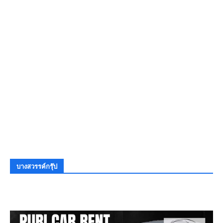
บางสวรรค์กรุ๊ป