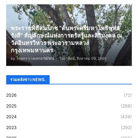
พระราชพิธีสมโภช “ต้นพระศรีมหาโพธิพุทธ
รังสี” สัญลักษณ์แห่งการตรัสรู้และสิริมงคล ณ
วัดอินทรวิหาร พระอารามหลวง
กรุงเทพมหานคร
by
ไทยทราเวลเพรส NEWS
-
วันอาทิตย์, สิงหาคม 09, 2569
รวมคลังข่าว NEWS.
2026
(72)
2025
(288)
2024
(439)
2023
(292)