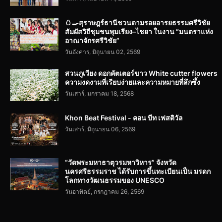
🥚🍳สุราษฎร์ธานีชวนตามรอยอารยธรรมศรีวิชัย
สัมผัสวิถีชุมชนพุมเรียง–ไชยา ในงาน “มนตราแห่ง
อาณาจักรศรีวิชัย”
วันอังคาร, มิถุนายน 02, 2569
สวนภูเวียง ดอกคัตเตอร์ขาว White cutter flowers
ความงดงามที่เรียบง่ายและความหมายที่ลึกซึ้ง
วันเสาร์, มกราคม 18, 2568
Khon Beat Festival - คอน บีท เฟสติวัล
วันเสาร์, มิถุนายน 06, 2569
“วัดพระมหาธาตุวรมหาวิหาร” จังหวัด
นครศรีธรรมราช ได้รับการขึ้นทะเบียนเป็น มรดก
โลกทางวัฒนธรรมของ UNESCO
วันอาทิตย์, กรกฎาคม 26, 2569