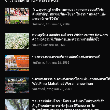
ข่าวรายสัปดาห์ TOP NEWS POST
🥚🍳สุราษฎร์ธานีชวนตามรอยอารยธรรมศรีวิชัย
สัมผัสวิถีชุมชนพุมเรียง–ไชยา ในงาน “มนตราแห่ง
อาณาจักรศรีวิชัย”
วันอังคาร, มิถุนายน 02, 2569
สวนภูเวียง ดอกคัตเตอร์ขาว White cutter flowers
ความงดงามที่เรียบง่ายและความหมายที่ลึกซึ้ง
วันเสาร์, มกราคม 18, 2568
บวงสรวงนพเคราะห์ศาลหลักเมืองจังหวัดกระบี่
วันอังคาร, มิถุนายน 28, 2565
นครแห่งธรรม นครแห่งมรดกโลกแห่งแรกของภาคใต้
Wat Phra Mahathat Woramahawihan
วันอาทิตย์, กรกฎาคม 26, 2569
พระราชพิธีสมโภช “ต้นพระศรีมหาโพธิพุทธรังสี”
สัญลักษณ์แห่งการตรัสรู้และสิริมงคล ณ วัด
อินทรวิหาร พระอารามหลวง กรุงเทพมหานคร