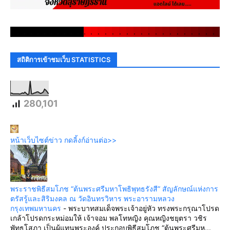
.
.
.
.
.
.
.
.
.
.
.
.
.
.
.
.
.
.
.
.
.
.
.
.
.
.
.
.
.
.
สถิติการเข้าชมเว็บ STATISTICS
280,101
หน้าเว็บไซต์ข่าว กดลิ้งก์อ่านต่อ>>
พระราชพิธีสมโภช “ต้นพระศรีมหาโพธิพุทธรังสี” สัญลักษณ์แห่งการ
ตรัสรู้และสิริมงคล ณ วัดอินทรวิหาร พระอารามหลวง
กรุงเทพมหานคร
-
พระบาทสมเด็จพระเจ้าอยู่หัว ทรงพระกรุณาโปรด
เกล้าโปรดกระหม่อมให้ เจ้าจอม พลโทหญิง คุณหญิงชยุตรา วชิร
พัทธโสภา เป็นผู้แทนพระองค์ ประกอบพิธีสมโภช “ต้นพระศรีมห...