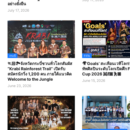
อย่างยั่งยืน
July 17, 2026
กระบี่
FIFA
🏃🏻🏞️จังหวัดกระบี่ชวนทั่วโลกสัมผัส
🎥‘Goals’ สะเทือนเวทีโลก! 
“Krabi Rainforest Trail” เปิดรับ
ทัพศิลปินระดับโลกเปิดศึก 
สมัครนักวิ่ง 1,200 คน ภายใต้แนวคิด
Cup 2026 👯💃🏼🕺🏽
Welcome to the Jungle
June 15, 2026
June 23, 2026