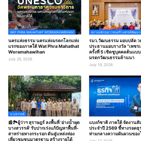
WAT PHRA MAHATHAT WORAMAHAWIHAN
สภาองค์กรเยาวชนสร้างสรรค์พัฒนา
นครแห่งธรรม นครแห่งมรดกโลกแห่ง
รมว.วัฒนธรรม มอบปลัด วธ
แรกของภาคใต้ Wat Phra Mahathat
ประธานมอบรางวัล “เพชรเม
Woramahawihan
ครั้งที่ 5 เชิดชูบุคคลต้นแบ
มรดกวัฒนธรรมล้านนา
July 26, 2026
July 19, 2026
บางสวรรค์
📰🏞️ผู้ว่าฯ สุราษฎร์ ลงพื้นที่ 'อ่างน้ำผุด
แบงก์ชาติ ภาคใต้ จัดงานส
บางสวรรค์' รับปากเร่งแก้ปัญหาพื้นที่-
ประจำปี 2569 ชี้ทางรอดธุร
สาหร่ายหางกระรอก ดันสู่แหล่งท่อง
ท่ามกลางความผันผวนของ
เที่ยวชุมชนมาตรฐาน สร้างรายได้
July 17, 2026