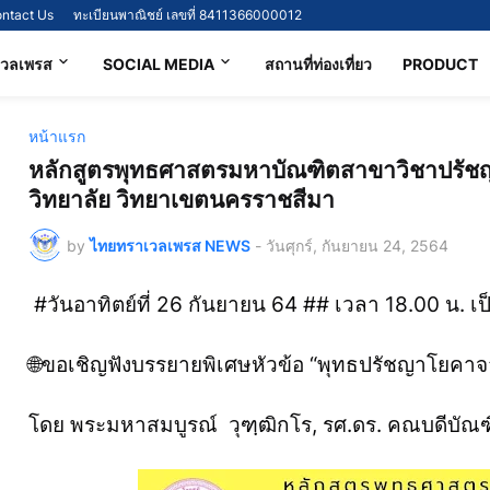
ntact Us
ทะเบียนพาณิชย์ เลขที่ 8411366000012
เวลเพรส
SOCIAL MEDIA
สถานที่ท่องเที่ยว
PRODUCT
หน้าแรก
หลักสูตรพุทธศาสตรมหาบัณฑิตสาขาวิชาปรัช
วิทยาลัย วิทยาเขตนครราชสีมา
by
ไทยทราเวลเพรส NEWS
-
วันศุกร์, กันยายน 24, 2564
#วันอาทิตย์ที่ 26 กันยายน 64 ## เวลา 18.00 น. เป
🌐ขอเชิญฟังบรรยายพิเศษหัวข้อ “พุทธปรัชญาโยคาจาร
โดย พระมหาสมบูรณ์ วุฑฺฒิกโร, รศ.ดร. คณบดีบัณฑ