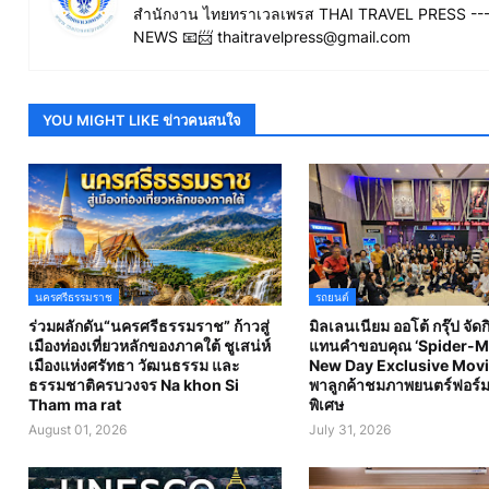
สำนักงาน ไทยทราเวลเพรส THAI TRAVEL PRESS ----
NEWS 📧📨 thaitravelpress@gmail.com
YOU MIGHT LIKE ข่าวคนสนใจ
นครศรีธรรมราช
รถยนต์
ร่วมผลักดัน“นครศรีธรรมราช” ก้าวสู่
มิลเลนเนียม ออโต้ กรุ๊ป จัด
เมืองท่องเที่ยวหลักของภาคใต้ ชูเสน่ห์
แทนคำขอบคุณ ‘Spider-M
เมืองแห่งศรัทธา วัฒนธรรม และ
New Day Exclusive Movi
ธรรมชาติครบวงจร Na khon Si
พาลูกค้าชมภาพยนตร์ฟอร์ม
Tham ma rat
พิเศษ
August 01, 2026
July 31, 2026