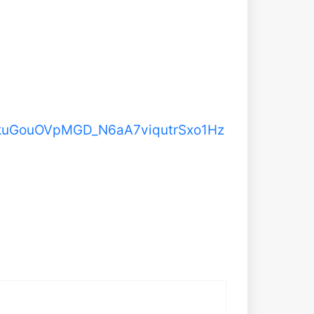
vNkuGouOVpMGD_N6aA7viqutrSxo1Hz