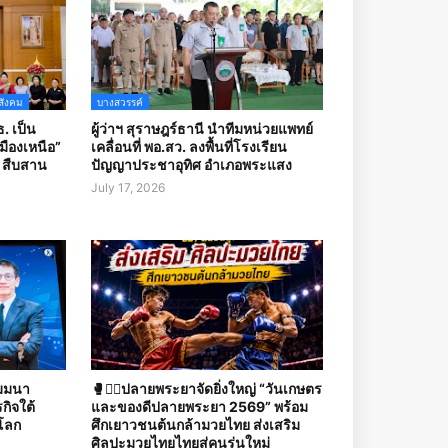
สังคม
บางสวรรค์
. เป็น
ผู้ว่าฯ สุราษฎร์ธานี นำทีมหน่วยแพทย์
ืองเหนือ”
เคลื่อนที่ พอ.สว. ลงพื้นที่โรงเรียน
บ สืบสาน
ปัญญาประชาอุทิศ อำเภอพระแสง
July 17, 2026
ัมมนา
🥊🤼‍♀️ปลายพระยาจัดยิ่งใหญ่ “วันเกษตร
กิจใต้
และของดีปลายพระยา 2569” พร้อม
โลก
ศึกเยาวชนต้นกล้ามวยไทย ส่งเสริม
ศิลปะมวยไทยไทยสู่คนรุ่นใหม่