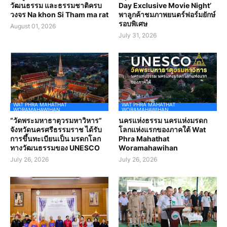
วัฒนธรรม และธรรมชาติครบ
Day Exclusive Movie Night’
วงจร Na khon Si Tham ma rat
พาลูกค้าชมภาพยนตร์ฟอร์มยักษ์
รอบพิเศษ
August 01, 2026
July 31, 2026
WAT PHRA MAHATHAT
WAT PHRA MAHATHAT
WORAMAHAWIHAN
WORAMAHAWIHAN
“วัดพระมหาธาตุวรมหาวิหาร”
นครแห่งธรรม นครแห่งมรดก
จังหวัดนครศรีธรรมราช ได้รับ
โลกแห่งแรกของภาคใต้ Wat
การขึ้นทะเบียนเป็น มรดกโลก
Phra Mahathat
ทางวัฒนธรรมของ UNESCO
Woramahawihan
July 26, 2026
July 26, 2026