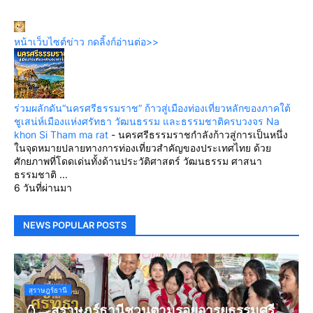
หน้าเว็บไซต์ข่าว กดลิ้งก์อ่านต่อ>>
ร่วมผลักดัน“นครศรีธรรมราช” ก้าวสู่เมืองท่องเที่ยวหลักของภาคใต้
ชูเสน่ห์เมืองแห่งศรัทธา วัฒนธรรม และธรรมชาติครบวงจร Na
khon Si Tham ma rat
-
นครศรีธรรมราชกำลังก้าวสู่การเป็นหนึ่ง
ในจุดหมายปลายทางการท่องเที่ยวสำคัญของประเทศไทย ด้วย
ศักยภาพที่โดดเด่นทั้งด้านประวัติศาสตร์ วัฒนธรรม ศาสนา
ธรรมชาติ ...
6 วันที่ผ่านมา
NEWS POPULAR POSTS
สุราษฎร์ธานี
🥚🍳สุราษฎร์ธานีชวนตามรอยอารยธรรมศรี