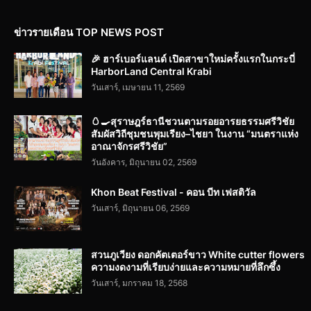
ข่าวรายเดือน TOP NEWS POST
🎉 ฮาร์เบอร์แลนด์ เปิดสาขาใหม่ครั้งแรกในกระบี่
HarborLand Central Krabi
วันเสาร์, เมษายน 11, 2569
🥚🍳สุราษฎร์ธานีชวนตามรอยอารยธรรมศรีวิชัย
สัมผัสวิถีชุมชนพุมเรียง–ไชยา ในงาน “มนตราแห่ง
อาณาจักรศรีวิชัย”
วันอังคาร, มิถุนายน 02, 2569
Khon Beat Festival - คอน บีท เฟสติวัล
วันเสาร์, มิถุนายน 06, 2569
สวนภูเวียง ดอกคัตเตอร์ขาว White cutter flowers
ความงดงามที่เรียบง่ายและความหมายที่ลึกซึ้ง
วันเสาร์, มกราคม 18, 2568