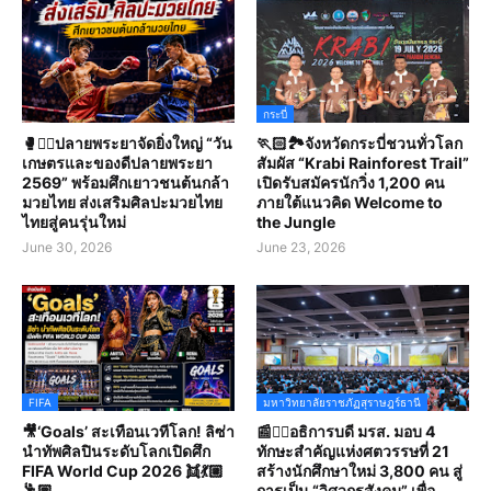
กระบี่
🥊🤼‍♀️ปลายพระยาจัดยิ่งใหญ่ “วัน
🏃🏻🏞️จังหวัดกระบี่ชวนทั่วโลก
เกษตรและของดีปลายพระยา
สัมผัส “Krabi Rainforest Trail”
2569” พร้อมศึกเยาวชนต้นกล้า
เปิดรับสมัครนักวิ่ง 1,200 คน
มวยไทย ส่งเสริมศิลปะมวยไทย
ภายใต้แนวคิด Welcome to
ไทยสู่คนรุ่นใหม่
the Jungle
June 30, 2026
June 23, 2026
FIFA
มหาวิทยาลัยราชภัฏสุราษฎร์ธานี
🎥‘Goals’ สะเทือนเวทีโลก! ลิซ่า
📰✍🏻อธิการบดี มรส. มอบ 4
นำทัพศิลปินระดับโลกเปิดศึก
ทักษะสำคัญแห่งศตวรรษที่ 21
FIFA World Cup 2026 👯💃🏼
สร้างนักศึกษาใหม่ 3,800 คน สู่
🕺🏽
การเป็น “วิศวกรสังคม” เพื่อ