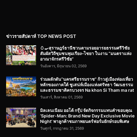
ข่าวรายสัปดาห์ TOP NEWS POST
🥚🍳สุราษฎร์ธานีชวนตามรอยอารยธรรมศรีวิชัย
สัมผัสวิถีชุมชนพุมเรียง–ไชยา ในงาน “มนตราแห่ง
อาณาจักรศรีวิชัย”
วันอังคาร, มิถุนายน 02, 2569
ร่วมผลักดัน“นครศรีธรรมราช” ก้าวสู่เมืองท่องเที่ยว
หลักของภาคใต้ ชูเสน่ห์เมืองแห่งศรัทธา วัฒนธรรม
และธรรมชาติครบวงจร Na khon Si Tham ma rat
วันเสาร์, สิงหาคม 01, 2569
มิลเลนเนียม ออโต้ กรุ๊ป จัดกิจกรรมแทนคำขอบคุณ
‘Spider-Man: Brand New Day Exclusive Movie
Night’ พาลูกค้าชมภาพยนตร์ฟอร์มยักษ์รอบพิเศษ
วันศุกร์, กรกฎาคม 31, 2569