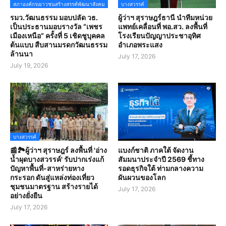
สภาองค์กรเยาวชนสร้างสรรค์พัฒนาสังคม
บางสวรรค์
รมว.วัฒนธรรม มอบปลัด วธ.
ผู้ว่าฯ สุราษฎร์ธานี นำทีมหน่วย
เป็นประธานมอบรางวัล “เพชร
แพทย์เคลื่อนที่ พอ.สว. ลงพื้นที่
เมืองเหนือ” ครั้งที่ 5 เชิดชูบุคคล
โรงเรียนปัญญาประชาอุทิศ
ต้นแบบ สืบสานมรดกวัฒนธรรม
อำเภอพระแสง
ล้านนา
July 17, 2026
July 19, 2026
บางสวรรค์
📰🏞️ผู้ว่าฯ สุราษฎร์ ลงพื้นที่ 'อ่าง
แบงก์ชาติ ภาคใต้ จัดงาน
น้ำผุดบางสวรรค์' รับปากเร่งแก้
สัมมนาประจำปี 2569 ชี้ทาง
ปัญหาพื้นที่-สาหร่ายหาง
รอดธุรกิจใต้ ท่ามกลางความ
กระรอก ดันสู่แหล่งท่องเที่ยว
ผันผวนของโลก
ชุมชนมาตรฐาน สร้างรายได้
July 17, 2026
อย่างยั่งยืน
July 17, 2026