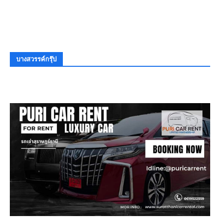
บางสวรรค์กรุ๊ป