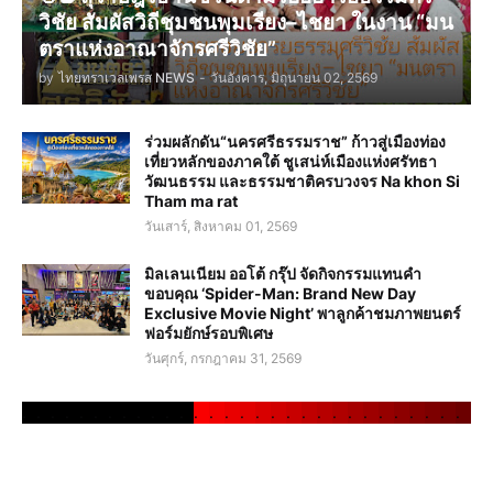
วิชัย สัมผัสวิถีชุมชนพุมเรียง–ไชยา ในงาน “มน
ตราแห่งอาณาจักรศรีวิชัย”
by
ไทยทราเวลเพรส NEWS
-
วันอังคาร, มิถุนายน 02, 2569
ร่วมผลักดัน“นครศรีธรรมราช” ก้าวสู่เมืองท่อง
เที่ยวหลักของภาคใต้ ชูเสน่ห์เมืองแห่งศรัทธา
วัฒนธรรม และธรรมชาติครบวงจร Na khon Si
Tham ma rat
วันเสาร์, สิงหาคม 01, 2569
มิลเลนเนียม ออโต้ กรุ๊ป จัดกิจกรรมแทนคำ
ขอบคุณ ‘Spider-Man: Brand New Day
Exclusive Movie Night’ พาลูกค้าชมภาพยนตร์
ฟอร์มยักษ์รอบพิเศษ
วันศุกร์, กรกฎาคม 31, 2569
.
.
.
.
.
.
.
.
.
.
.
.
.
.
.
.
.
.
.
.
.
.
.
.
.
.
.
.
.
.