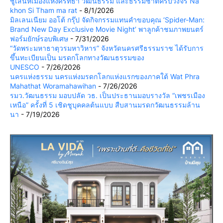
ชูเสน่ห์เมืองแห่งศรัทธา วัฒนธรรม และธรรมชาติครบวงจร Na
khon Si Tham ma rat
- 8/1/2026
มิลเลนเนียม ออโต้ กรุ๊ป จัดกิจกรรมแทนคำขอบคุณ ‘Spider-Man:
Brand New Day Exclusive Movie Night’ พาลูกค้าชมภาพยนตร์
ฟอร์มยักษ์รอบพิเศษ
- 7/31/2026
“วัดพระมหาธาตุวรมหาวิหาร” จังหวัดนครศรีธรรมราช ได้รับการ
ขึ้นทะเบียนเป็น มรดกโลกทางวัฒนธรรมของ
UNESCO
- 7/26/2026
นครแห่งธรรม นครแห่งมรดกโลกแห่งแรกของภาคใต้ Wat Phra
Mahathat Woramahawihan
- 7/26/2026
รมว.วัฒนธรรม มอบปลัด วธ. เป็นประธานมอบรางวัล “เพชรเมือง
เหนือ” ครั้งที่ 5 เชิดชูบุคคลต้นแบบ สืบสานมรดกวัฒนธรรมล้าน
นา
- 7/19/2026