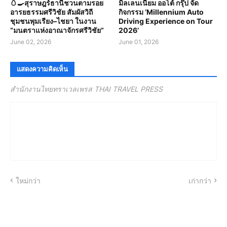
🥚🍳สุราษฎร์ธานีชวนตามรอย
มิลเลนเนียม ออโต้ กรุ๊ป จัด
อารยธรรมศรีวิชัย สัมผัสวิถี
กิจกรรม ‘Millennium Auto
ชุมชนพุมเรียง–ไชยา ในงาน
Driving Experience on Tour
“มนตราแห่งอาณาจักรศรีวิชัย”
2026’
June 02, 2026
June 01, 2026
แสดงความคิดเห็น
สำนักงานไทยทราเวลเพรส THAI TRAVEL PRESS
ใหม่กว่า
เก่ากว่า