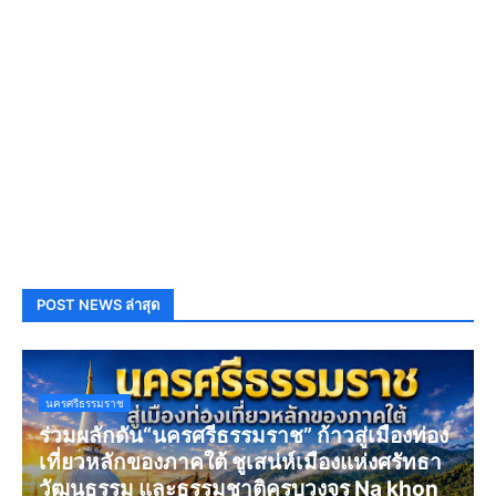
POST NEWS ล่าสุด
นครศรีธรรมราช
ร่วมผลักดัน“นครศรีธรรมราช” ก้าวสู่เมืองท่อง
เที่ยวหลักของภาคใต้ ชูเสน่ห์เมืองแห่งศรัทธา
วัฒนธรรม และธรรมชาติครบวงจร Na khon