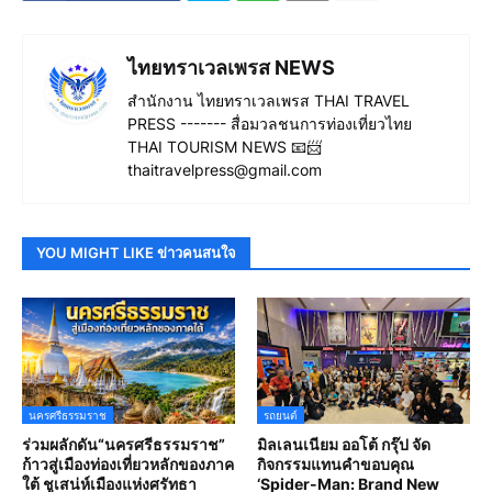
ไทยทราเวลเพรส NEWS
สำนักงาน ไทยทราเวลเพรส THAI TRAVEL
PRESS ------- สื่อมวลชนการท่องเที่ยวไทย
THAI TOURISM NEWS 📧📨
thaitravelpress@gmail.com
YOU MIGHT LIKE ข่าวคนสนใจ
นครศรีธรรมราช
รถยนต์
ร่วมผลักดัน“นครศรีธรรมราช”
มิลเลนเนียม ออโต้ กรุ๊ป จัด
ก้าวสู่เมืองท่องเที่ยวหลักของภาค
กิจกรรมแทนคำขอบคุณ
ใต้ ชูเสน่ห์เมืองแห่งศรัทธา
‘Spider-Man: Brand New