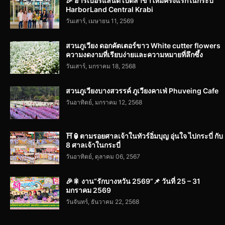
🎉 ฮาร์เบอร์แลนด์ เปิดสาขาใหม่ครั้งแรกในกระบี่
HarborLand Central Krabi
วันเสาร์, เมษายน 11, 2569
สวนภูเวียง ดอกคัตเตอร์ขาว White cutter flowers
ความงดงามที่เรียบง่ายและความหมายที่ลึกซึ้ง
วันเสาร์, มกราคม 18, 2568
สวนภูเวียงบางสวรรค์ ภูเวียงคาเฟ่ Phuveing Cafe
วันอาทิตย์, มกราคม 12, 2568
⛩️🏮ตามรอยศาลเจ้าในทัวร์อิ่มบุญ อุ่นใจ ไปกระบี่ กับ
8 ศาลเจ้าในกระบี่
วันอาทิตย์, ตุลาคม 06, 2567
🎉🎇 งาน“รักบางหวัน 2569”📌 วันที่ 25 – 31
มกราคม 2569
วันจันทร์, ธันวาคม 22, 2568