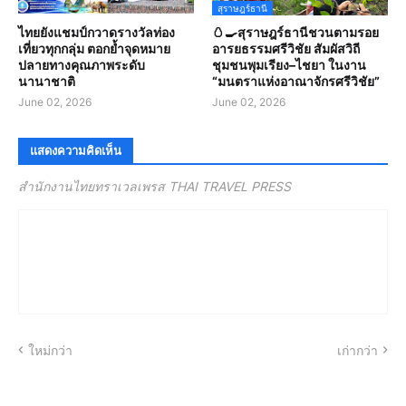
สุราษฎร์ธานี
ไทยยังแชมป์กวาดรางวัลท่อง
🥚🍳สุราษฎร์ธานีชวนตามรอย
เที่ยวทุกกลุ่ม ตอกย้ำจุดหมาย
อารยธรรมศรีวิชัย สัมผัสวิถี
ปลายทางคุณภาพระดับ
ชุมชนพุมเรียง–ไชยา ในงาน
นานาชาติ
“มนตราแห่งอาณาจักรศรีวิชัย”
June 02, 2026
June 02, 2026
แสดงความคิดเห็น
สำนักงานไทยทราเวลเพรส THAI TRAVEL PRESS
ใหม่กว่า
เก่ากว่า