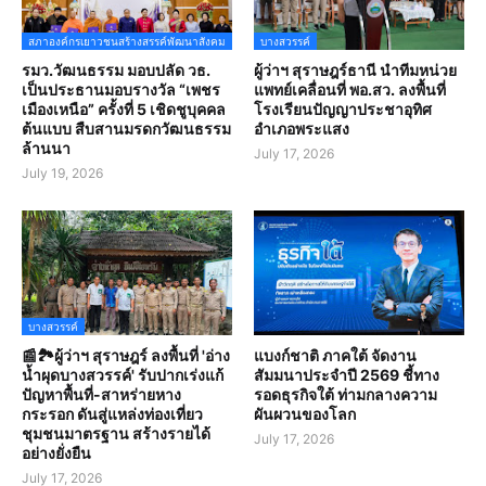
สภาองค์กรเยาวชนสร้างสรรค์พัฒนาสังคม
บางสวรรค์
รมว.วัฒนธรรม มอบปลัด วธ.
ผู้ว่าฯ สุราษฎร์ธานี นำทีมหน่วย
เป็นประธานมอบรางวัล “เพชร
แพทย์เคลื่อนที่ พอ.สว. ลงพื้นที่
เมืองเหนือ” ครั้งที่ 5 เชิดชูบุคคล
โรงเรียนปัญญาประชาอุทิศ
ต้นแบบ สืบสานมรดกวัฒนธรรม
อำเภอพระแสง
ล้านนา
July 17, 2026
July 19, 2026
บางสวรรค์
📰🏞️ผู้ว่าฯ สุราษฎร์ ลงพื้นที่ 'อ่าง
แบงก์ชาติ ภาคใต้ จัดงาน
น้ำผุดบางสวรรค์' รับปากเร่งแก้
สัมมนาประจำปี 2569 ชี้ทาง
ปัญหาพื้นที่-สาหร่ายหาง
รอดธุรกิจใต้ ท่ามกลางความ
กระรอก ดันสู่แหล่งท่องเที่ยว
ผันผวนของโลก
ชุมชนมาตรฐาน สร้างรายได้
July 17, 2026
อย่างยั่งยืน
July 17, 2026