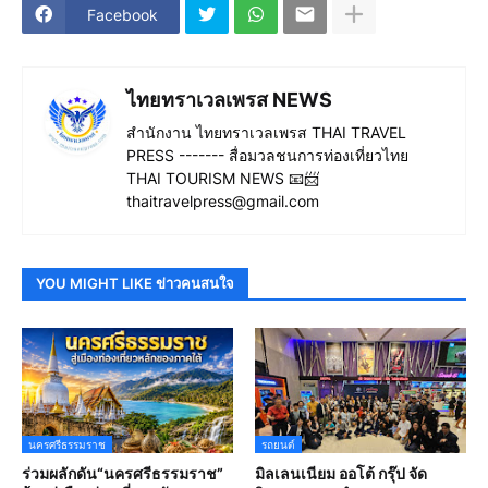
Facebook
ไทยทราเวลเพรส NEWS
สำนักงาน ไทยทราเวลเพรส THAI TRAVEL
PRESS ------- สื่อมวลชนการท่องเที่ยวไทย
THAI TOURISM NEWS 📧📨
thaitravelpress@gmail.com
YOU MIGHT LIKE ข่าวคนสนใจ
นครศรีธรรมราช
รถยนต์
ร่วมผลักดัน“นครศรีธรรมราช”
มิลเลนเนียม ออโต้ กรุ๊ป จัด