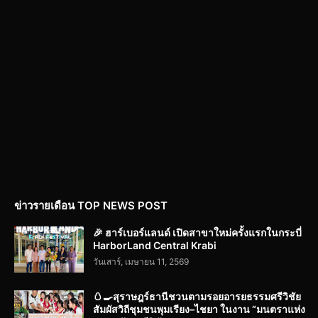
ข่าวรายเดือน TOP NEWS POST
🎉 ฮาร์เบอร์แลนด์ เปิดสาขาใหม่ครั้งแรกในกระบี่
HarborLand Central Krabi
วันเสาร์, เมษายน 11, 2569
🥚🍳สุราษฎร์ธานีชวนตามรอยอารยธรรมศรีวิชัย
สัมผัสวิถีชุมชนพุมเรียง–ไชยา ในงาน “มนตราแห่ง