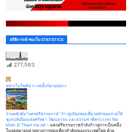
.
.
.
.
.
.
.
.
.
.
.
.
.
.
.
.
.
.
.
.
.
.
.
.
.
.
.
.
.
.
สถิติการเข้าชมเว็บ STATISTICS
277,563
หน้าเว็บไซต์ข่าว กดลิ้งก์อ่านต่อ>>
ร่วมผลักดัน“นครศรีธรรมราช” ก้าวสู่เมืองท่องเที่ยวหลักของภาคใต้
ชูเสน่ห์เมืองแห่งศรัทธา วัฒนธรรม และธรรมชาติครบวงจร Na
khon Si Tham ma rat
-
นครศรีธรรมราชกำลังก้าวสู่การเป็นหนึ่ง
ในจุดหมายปลายทางการท่องเที่ยวสำคัญของประเทศไทย ด้วย