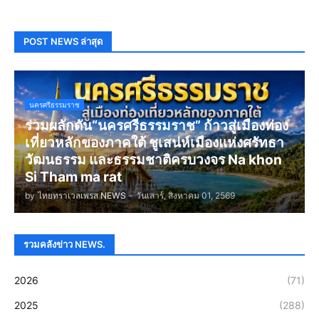
POST NEWS ล่าสุด
นครศรีธรรมราช
ร่วมผลักดัน“นครศรีธรรมราช” ก้าวสู่เมืองท่อง
เที่ยวหลักของภาคใต้ ชูเสน่ห์เมืองแห่งศรัทธา
วัฒนธรรม และธรรมชาติครบวงจร Na khon
Si Tham ma rat
by
ไทยทราเวลเพรส NEWS
-
วันเสาร์, สิงหาคม 01, 2569
รวมคลังข่าว NEWS.
2026
(71)
2025
(288)