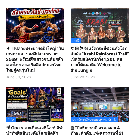
กระบี่
🥊🤼‍♀️ปลายพระยาจัดยิ่งใหญ่ “วัน
🏃🏻🏞️จังหวัดกระบี่ชวนทั่วโลก
เกษตรและของดีปลายพระยา
สัมผัส “Krabi Rainforest Trail”
2569” พร้อมศึกเยาวชนต้นกล้า
เปิดรับสมัครนักวิ่ง 1,200 คน
มวยไทย ส่งเสริมศิลปะมวยไทย
ภายใต้แนวคิด Welcome to
ไทยสู่คนรุ่นใหม่
the Jungle
June 30, 2026
June 23, 2026
FIFA
มหาวิทยาลัยราชภัฏสุราษฎร์ธานี
🎥‘Goals’ สะเทือนเวทีโลก! ลิซ่า
📰✍🏻อธิการบดี มรส. มอบ 4
นำทัพศิลปินระดับโลกเปิดศึก
ทักษะสำคัญแห่งศตวรรษที่ 21