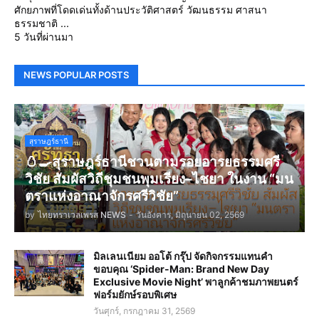
ศักยภาพที่โดดเด่นทั้งด้านประวัติศาสตร์ วัฒนธรรม ศาสนา
ธรรมชาติ ...
5 วันที่ผ่านมา
NEWS POPULAR POSTS
สุราษฎร์ธานี
🥚🍳สุราษฎร์ธานีชวนตามรอยอารยธรรมศรี
วิชัย สัมผัสวิถีชุมชนพุมเรียง–ไชยา ในงาน “มน
ตราแห่งอาณาจักรศรีวิชัย”
by
ไทยทราเวลเพรส NEWS
-
วันอังคาร, มิถุนายน 02, 2569
มิลเลนเนียม ออโต้ กรุ๊ป จัดกิจกรรมแทนคำ
ขอบคุณ ‘Spider-Man: Brand New Day
Exclusive Movie Night’ พาลูกค้าชมภาพยนตร์
ฟอร์มยักษ์รอบพิเศษ
วันศุกร์, กรกฎาคม 31, 2569