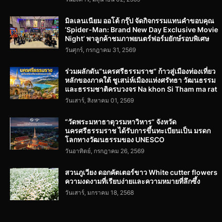
มิลเลนเนียม ออโต้ กรุ๊ป จัดกิจกรรมแทนคำขอบคุณ
‘Spider-Man: Brand New Day Exclusive Movie
Night’ พาลูกค้าชมภาพยนตร์ฟอร์มยักษ์รอบพิเศษ
วันศุกร์, กรกฎาคม 31, 2569
ร่วมผลักดัน“นครศรีธรรมราช” ก้าวสู่เมืองท่องเที่ยว
หลักของภาคใต้ ชูเสน่ห์เมืองแห่งศรัทธา วัฒนธรรม
และธรรมชาติครบวงจร Na khon Si Tham ma rat
วันเสาร์, สิงหาคม 01, 2569
“วัดพระมหาธาตุวรมหาวิหาร” จังหวัด
นครศรีธรรมราช ได้รับการขึ้นทะเบียนเป็น มรดก
โลกทางวัฒนธรรมของ UNESCO
วันอาทิตย์, กรกฎาคม 26, 2569
สวนภูเวียง ดอกคัตเตอร์ขาว White cutter flowers
ความงดงามที่เรียบง่ายและความหมายที่ลึกซึ้ง
วันเสาร์, มกราคม 18, 2568