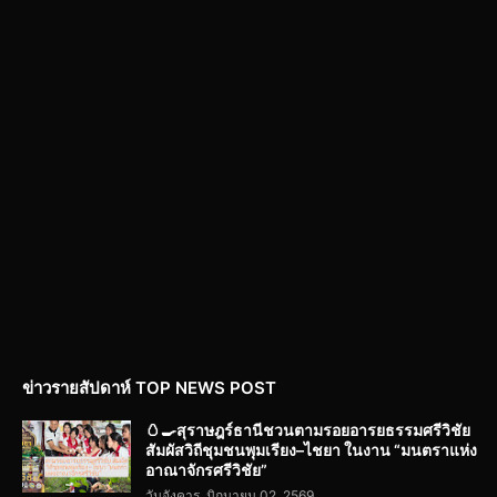
ข่าวรายสัปดาห์ TOP NEWS POST
🥚🍳สุราษฎร์ธานีชวนตามรอยอารยธรรมศรีวิชัย
สัมผัสวิถีชุมชนพุมเรียง–ไชยา ในงาน “มนตราแห่ง
อาณาจักรศรีวิชัย”
วันอังคาร, มิถุนายน 02, 2569