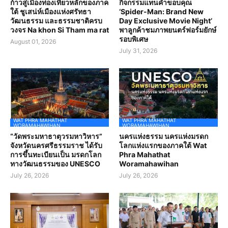
ก้าวสู่เมืองท่องเที่ยวหลักของภาค
กิจกรรมแทนคำขอบคุณ
ใต้ ชูเสน่ห์เมืองแห่งศรัทธา
‘Spider-Man: Brand New
วัฒนธรรม และธรรมชาติครบ
Day Exclusive Movie Night’
วงจร Na khon Si Tham ma rat
พาลูกค้าชมภาพยนตร์ฟอร์มยักษ์
รอบพิเศษ
August 01, 2026
July 31, 2026
WAT PHRA MAHATHAT
WAT PHRA MAHATHAT
WORAMAHAWIHAN
WORAMAHAWIHAN
“วัดพระมหาธาตุวรมหาวิหาร”
นครแห่งธรรม นครแห่งมรดก
จังหวัดนครศรีธรรมราช ได้รับ
โลกแห่งแรกของภาคใต้ Wat
การขึ้นทะเบียนเป็น มรดกโลก
Phra Mahathat
ทางวัฒนธรรมของ UNESCO
Woramahawihan
July 26, 2026
July 26, 2026