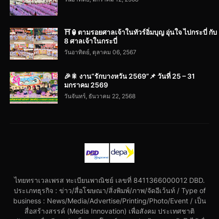
⛩️🏮ตามรอยศาลเจ้าในทัวร์อิ่มบุญ อุ่นใจ ไปกระบี่ กับ
8 ศาลเจ้าในกระบี่
วันอาทิตย์, ตุลาคม 06, 2567
🎉🎇 งาน“รักบางหวัน 2569”📌 วันที่ 25 – 31
มกราคม 2569
วันจันทร์, ธันวาคม 22, 2568
ไทยทราเวลเพรส ทะเบียนพาณิชย์ เลขที่ 8411366000012 DBD.
ประเภทธุรกิจ : ข่าว/สื่อโฆษณา/สิ่งพิมพ์/ภาพ/จัดอีเว้นท์ / Type of
business : News/Media/Advertise/Printing/Photo/Event / เป็น
สื่อสร้างสรรค์ (Media Innovation) เพื่อสังคม ประเทศชาติ