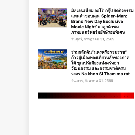
มิลเลนเนียม ออโต้ กรุ๊ป จัดกิจกรรม
แทนคำขอบคุณ ‘Spider-Man:
Brand New Day Exclusive
Movie Night’ พาลูกค้าชม
ภาพยนตร์ฟอร์มยักษ์รอบพิเศษ
วันศุกร์, กรกฎาคม 31, 2569
ร่วมผลักดัน“นครศรีธรรมราช”
ก้าวสู่เมืองท่องเที่ยวหลักของภาค
ใต้ ชูเสน่ห์เมืองแห่งศรัทธา
วัฒนธรรม และธรรมชาติครบ
วงจร Na khon Si Tham ma rat
วันเสาร์, สิงหาคม 01, 2569
.
.
.
.
.
.
.
.
.
.
.
.
.
.
.
.
.
.
.
.
.
.
.
.
.
.
.
.
.
.