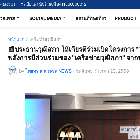
ntact Us
ทะเบียนพาณิชย์ เลขที่ 8411366000012
เวลเพรส
SOCIAL MEDIA
สถานที่ท่องเที่ยว
PRODUCT
หน้าแรก
เครือข่ายวุฒิสภา
📰ประธานวุฒิสภา ให้เกียรติร่วมเปิดโครงการ "T
พลังการมีส่วนร่วมของ "เครือข่ายวุฒิสภา" จาก
by
ไทยทราเวลเพรส NEWS
-
วันจันทร์, มีนาคม 23, 2569