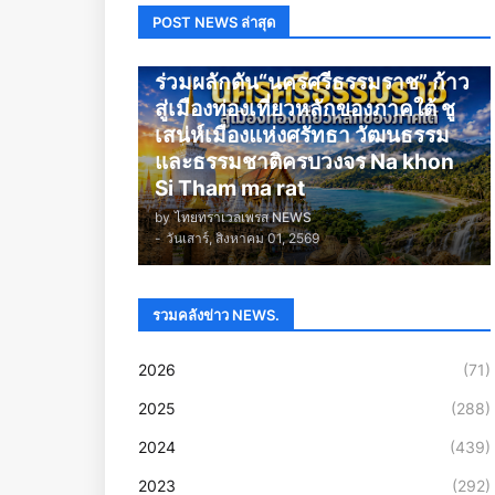
POST NEWS ล่าสุด
นครศรีธรรมราช
ร่วมผลักดัน“นครศรีธรรมราช” ก้าว
สู่เมืองท่องเที่ยวหลักของภาคใต้ ชู
เสน่ห์เมืองแห่งศรัทธา วัฒนธรรม
และธรรมชาติครบวงจร Na khon
Si Tham ma rat
by
ไทยทราเวลเพรส NEWS
-
วันเสาร์, สิงหาคม 01, 2569
รวมคลังข่าว NEWS.
2026
(71)
2025
(288)
2024
(439)
2023
(292)