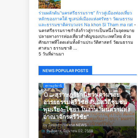
ร่วมผลักดัน“นครศรีธรรมราช” ก้าวสู่เมืองท่องเที่ยว
หลักของภาคใต้ ชูเสน่ห์เมืองแห่งศรัทธา วัฒนธรรม
และธรรมชาติครบวงจร Na khon Si Tham ma rat
-
นครศรีธรรมราชกำลังก้าวสู่การเป็นหนึ่งในจุดหมาย
ปลายทางการท่องเที่ยวสำคัญของประเทศไทย ด้วย
ศักยภาพที่โดดเด่นทั้งด้านประวัติศาสตร์ วัฒนธรรม
ศาสนา ธรรมชาติ ...
5 วันที่ผ่านมา
NEWS POPULAR POSTS
สุราษฎร์ธานี
🥚🍳สุราษฎร์ธานีชวนตามรอย
อารยธรรมศรีวิชัย สัมผัสวิถีชุมชน
พุมเรียง–ไชยา ในงาน “มนตราแห่ง
อาณาจักรศรีวิชัย”
by
ไทยทราเวลเพรส NEWS
-
วันอังคาร, มิถุนายน 02, 2569