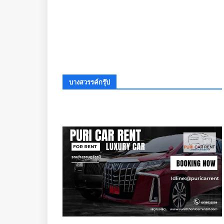
บางสวรรค์กรุ๊ป