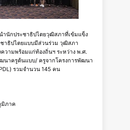
ู้นำนักประชาธิปไตยวุฒิสภาที่เข้มแข็ง
ะชาธิปไตยแบบมีส่วนร่วม วุฒิสภา
วามพร้อมแก่ท้องถิ่นฯ ระหว่าง พ.ศ.
อพัฒนาครูต้นแบบ/ ครูจากโครงการพัฒนา
 (SPDL) รวมจำนวน 145 คน
ูมิภาค