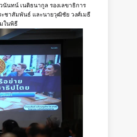
งนวนันทน์ เนติธนากูล รองเลขาธิการ
ะชาสัมพันธ์ และนายวุฒิชัย วงศ์เมธี
มในพิธี