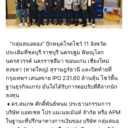
“กลุ่มสมอทอง” ปักหมุดโรดโชว์ 11 จังหวัด
ประเดิมที่ชลบุรี ราชบุรี นครปฐม พิษณุโลก
นครสวรรค์ นครราชสีมา ขอนแก่น เชียงใหม่
สงขลา (หาดใหญ่) สุราษฎร์ธานี และปิดท้ายที่
กรุงเทพฯ เสนอขาย IPO 231.60 ล้านหุ้น โชว์พื้น
ฐานธุรกิจแกร่ง มั่นใจได้รับการตอบรับที่ดีจากนัก
ลงทุน
♦️ ดร.สมภพ ศักดิ์พันธ์พนม ประธานกรรมการ
บริษัท แอสเซท โปร แมเนจเม้นท์ จำกัด หรือ APM
ในฐานะที่ปรึกษาทางการเงินของ บริษัท กลุ่มสมอ