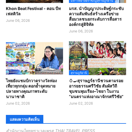
มหาวิทยาลัยราชภัฏสุราษฎร์ธานี
Khon Beat Festival - คอน บีท
มรส. นำปัญญาประดิษฐ์กระชับ
เฟสติวัล
ความสัมพันธ์สร้างเครือข่าย
สื่อมวลชนยกระดับการสื่อสาร
June 06, 2026
องค์กรสู่ดิจิทัล
June 06, 2026
สุราษฎร์ธานี
ไทยยังแชมป์กวาดรางวัลท่อง
🥚🍳สุราษฎร์ธานีชวนตามรอย
เที่ยวทุกกลุ่ม ตอกย้ำจุดหมาย
อารยธรรมศรีวิชัย สัมผัสวิถี
ปลายทางคุณภาพระดับ
ชุมชนพุมเรียง–ไชยา ในงาน
นานาชาติ
“มนตราแห่งอาณาจักรศรีวิชัย”
June 02, 2026
June 02, 2026
แสดงความคิดเห็น
สำนักงานไทยทราเวลเพรส THAI TRAVEL PRESS