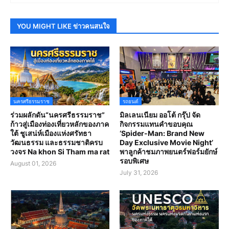
YOU MIGHT LIKE ข่าวคนสนใจ
นครศรีธรรมราช
รถยนต์
ร่วมผลักดัน“นครศรีธรรมราช”
มิลเลนเนียม ออโต้ กรุ๊ป จัด
ก้าวสู่เมืองท่องเที่ยวหลักของภาค
กิจกรรมแทนคำขอบคุณ
ใต้ ชูเสน่ห์เมืองแห่งศรัทธา
‘Spider-Man: Brand New
วัฒนธรรม และธรรมชาติครบ
Day Exclusive Movie Night’
วงจร Na khon Si Tham ma rat
พาลูกค้าชมภาพยนตร์ฟอร์มยักษ์
รอบพิเศษ
August 01, 2026
July 31, 2026