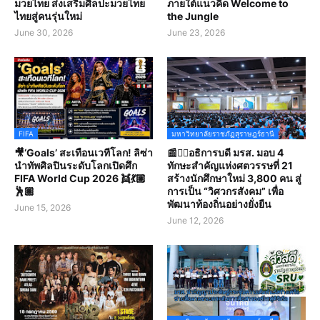
มวยไทย ส่งเสริมศิลปะมวยไทย
ภายใต้แนวคิด Welcome to
ไทยสู่คนรุ่นใหม่
the Jungle
June 30, 2026
June 23, 2026
FIFA
มหาวิทยาลัยราชภัฏสุราษฎร์ธานี
🎥‘Goals’ สะเทือนเวทีโลก! ลิซ่า
📰✍🏻อธิการบดี มรส. มอบ 4
นำทัพศิลปินระดับโลกเปิดศึก
ทักษะสำคัญแห่งศตวรรษที่ 21
FIFA World Cup 2026 👯💃🏼
สร้างนักศึกษาใหม่ 3,800 คน สู่
🕺🏽
การเป็น “วิศวกรสังคม” เพื่อ
พัฒนาท้องถิ่นอย่างยั่งยืน
June 15, 2026
June 12, 2026