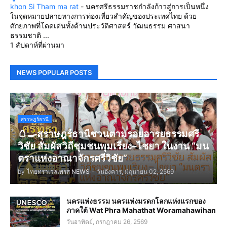
khon Si Tham ma rat
-
นครศรีธรรมราชกำลังก้าวสู่การเป็นหนึ่ง
ในจุดหมายปลายทางการท่องเที่ยวสำคัญของประเทศไทย ด้วย
ศักยภาพที่โดดเด่นทั้งด้านประวัติศาสตร์ วัฒนธรรม ศาสนา
ธรรมชาติ ...
1 สัปดาห์ที่ผ่านมา
NEWS POPULAR POSTS
สุราษฎร์ธานี
🥚🍳สุราษฎร์ธานีชวนตามรอยอารยธรรมศรี
วิชัย สัมผัสวิถีชุมชนพุมเรียง–ไชยา ในงาน “มน
ตราแห่งอาณาจักรศรีวิชัย”
by
ไทยทราเวลเพรส NEWS
-
วันอังคาร, มิถุนายน 02, 2569
นครแห่งธรรม นครแห่งมรดกโลกแห่งแรกของ
ภาคใต้ Wat Phra Mahathat Woramahawihan
วันอาทิตย์, กรกฎาคม 26, 2569