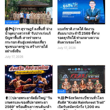
บางสวรรค์
📰🏞️ผู้ว่าฯ สุราษฎร์ ลงพื้นที่ 'อ่าง
แบงก์ชาติ ภาคใต้ จัดงาน
น้ำผุดบางสวรรค์' รับปากเร่งแก้
สัมมนาประจำปี 2569 ชี้ทาง
ปัญหาพื้นที่-สาหร่ายหาง
รอดธุรกิจใต้ ท่ามกลางความ
กระรอก ดันสู่แหล่งท่องเที่ยว
ผันผวนของโลก
ชุมชนมาตรฐาน สร้างรายได้
July 17, 2026
อย่างยั่งยืน
July 17, 2026
กระบี่
🥊🤼‍♀️ปลายพระยาจัดยิ่งใหญ่ “วัน
🏃🏻🏞️จังหวัดกระบี่ชวนทั่วโลก
เกษตรและของดีปลายพระยา
สัมผัส “Krabi Rainforest Trail”
2569” พร้อมศึกเยาวชนต้นกล้า
เปิดรับสมัครนักวิ่ง 1,200 คน