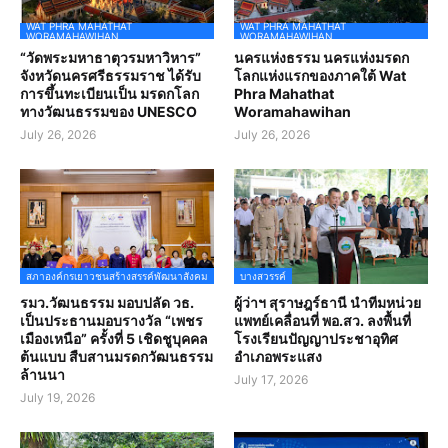
WAT PHRA MAHATHAT
WAT PHRA MAHATHAT
WORAMAHAWIHAN
WORAMAHAWIHAN
“วัดพระมหาธาตุวรมหาวิหาร”
นครแห่งธรรม นครแห่งมรดก
จังหวัดนครศรีธรรมราช ได้รับ
โลกแห่งแรกของภาคใต้ Wat
การขึ้นทะเบียนเป็น มรดกโลก
Phra Mahathat
ทางวัฒนธรรมของ UNESCO
Woramahawihan
July 26, 2026
July 26, 2026
สภาองค์กรเยาวชนสร้างสรรค์พัฒนาสังคม
บางสวรรค์
รมว.วัฒนธรรม มอบปลัด วธ.
ผู้ว่าฯ สุราษฎร์ธานี นำทีมหน่วย
เป็นประธานมอบรางวัล “เพชร
แพทย์เคลื่อนที่ พอ.สว. ลงพื้นที่
เมืองเหนือ” ครั้งที่ 5 เชิดชูบุคคล
โรงเรียนปัญญาประชาอุทิศ
ต้นแบบ สืบสานมรดกวัฒนธรรม
อำเภอพระแสง
ล้านนา
July 17, 2026
July 19, 2026