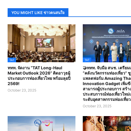
YOU MIGHT LIKE ข่าวคนสนใจ
TAT
TAT
ททท. จัดงาน “TAT Long-Haul
🤝ททท. จับมือ สนช. เตรียมเ
Market Outlook 2026” ติดอาวุธผู้
“คลังนวัตกรรมท่องเที่ยว” ชู
ประกอบการท่องเที่ยวไทย พร้อมลุยปี
แพลตฟอร์ม Amazing Tha
2569!
Innovation Gadget เพิ่มข
สามารถผู้ประกอบการ สร้า
October 23, 2025
ประสบการณ์ท่องเที่ยวใหม่แ
ระดับอุตสาหกรรมท่องเที่ยวอ
October 23, 2025