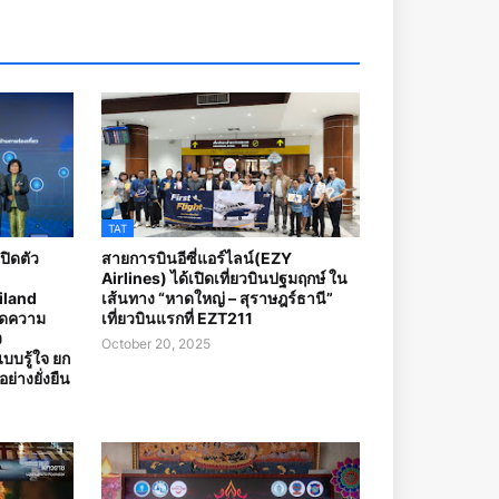
TAT
ปิดตัว
สายการบินอีซี่แอร์ไลน์(EZY
Airlines) ได้เปิดเที่ยวบินปฐมฤกษ์ ใน
iland
เส้นทาง “หาดใหญ่ – สุราษฎร์ธานี”
ีดความ
เที่ยวบินแรกที่ EZT211
ง
October 20, 2025
บบรู้ใจ ยก
ย่างยั่งยืน