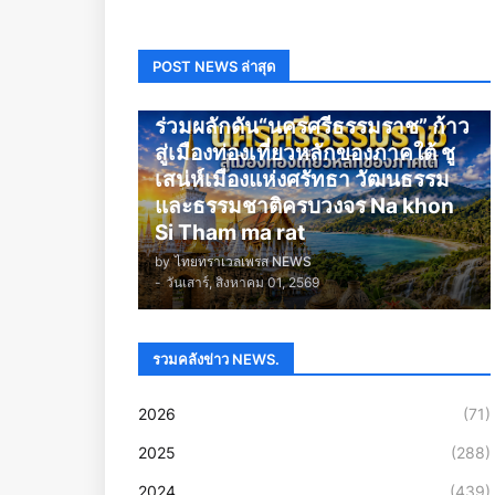
POST NEWS ล่าสุด
นครศรีธรรมราช
ร่วมผลักดัน“นครศรีธรรมราช” ก้าว
สู่เมืองท่องเที่ยวหลักของภาคใต้ ชู
เสน่ห์เมืองแห่งศรัทธา วัฒนธรรม
และธรรมชาติครบวงจร Na khon
Si Tham ma rat
by
ไทยทราเวลเพรส NEWS
-
วันเสาร์, สิงหาคม 01, 2569
รวมคลังข่าว NEWS.
2026
(71)
2025
(288)
2024
(439)