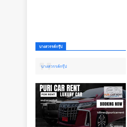
บางสวรรค์กรุ๊ป
บางสวรรค์กรุ๊ป