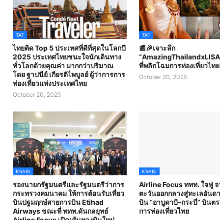
TAT
TAT
ไทยติด Top 5 ประเทศที่ดีที่สุดในโลกปี
📰🎉เจาะลึก
2025 ประเทศไทยชนะใจนักเดินทาง
“AmazingThailandxLISA” ว
ทั่วโลกด้วยคุณค่า มากกว่าปริมาณ
ที่พลิกโฉมการท่องเที่ยวไทย
โดย ฐาปนีย์ เกียรติไพบูลย์ ผู้ว่าการการ
October 20, 2025
ท่องเที่ยวแห่งประเทศไทย
October 20, 2025
KRABI
KRABI
รองนายกรัฐมนตรีและรัฐมนตรีว่าการ
Airline Focus ททท. ใจฟู จ
กระทรวงคมนาคม ให้การต้อนรับเที่ยว
ตะวันออกกลางสู่ทะเลอันดาม
บินปฐมฤกษ์สายการบิน Etihad
บิน “อาบูดาบี–กระบี่” บินตรง
Airways ขณะที่ ททท.ดันกลยุทธ์
การท่องเที่ยวไทย
Airline Focus เปิดเส้นทางบินใหม่