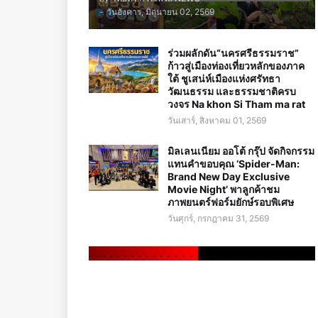
-
วันอังคาร, มิถุนายน 02, 2569
ร่วมผลักดัน“นครศรีธรรมราช”
ก้าวสู่เมืองท่องเที่ยวหลักของภาค
ใต้ ชูเสน่ห์เมืองแห่งศรัทธา
วัฒนธรรม และธรรมชาติครบ
วงจร Na khon Si Tham ma rat
วันเสาร์, สิงหาคม 01, 2569
มิลเลนเนียม ออโต้ กรุ๊ป จัดกิจกรรม
แทนคำขอบคุณ ‘Spider-Man:
Brand New Day Exclusive
Movie Night’ พาลูกค้าชม
ภาพยนตร์ฟอร์มยักษ์รอบพิเศษ
วันศุกร์, กรกฎาคม 31, 2569
.
.
.
.
.
.
.
.
.
.
.
.
.
.
.
.
.
.
.
.
.
.
.
.
.
.
.
.
.
.