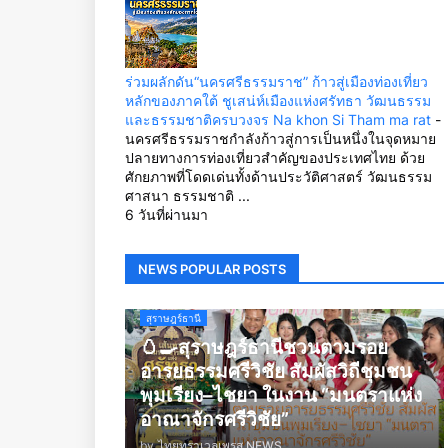
ร่วมผลักดัน“นครศรีธรรมราช” ก้าวสู่เมืองท่องเที่ยว
หลักของภาคใต้ ชูเสน่ห์เมืองแห่งศรัทธา วัฒนธรรม
และธรรมชาติครบวงจร Na khon Si Tham ma rat
-
นครศรีธรรมราชกำลังก้าวสู่การเป็นหนึ่งในจุดหมาย
ปลายทางการท่องเที่ยวสำคัญของประเทศไทย ด้วย
ศักยภาพที่โดดเด่นทั้งด้านประวัติศาสตร์ วัฒนธรรม
ศาสนา ธรรมชาติ ...
6 วันที่ผ่านมา
NEWS POPULAR POSTS
สุราษฎร์ธานี
🥚🍳สุราษฎร์ธานีชวนตามรอย
อารยธรรมศรีวิชัย สัมผัสวิถีชุมชน
พุมเรียง–ไชยา ในงาน “มนตราแห่ง
อาณาจักรศรีวิชัย”
by
ไทยทราเวลเพรส NEWS