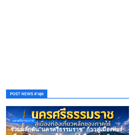
POST NEWS ล่าสุด
นครศรีธรรมราช
ร่วมผลักดัน“นครศรีธรรมราช” ก้าวสู่เมืองท่อง