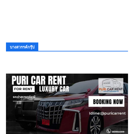
บางสวรรค์กรุ๊ป