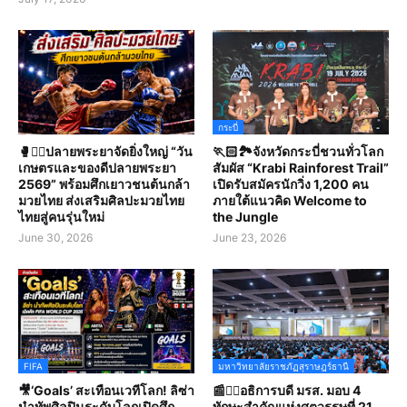
กระบี่
🥊🤼‍♀️ปลายพระยาจัดยิ่งใหญ่ “วัน
🏃🏻🏞️จังหวัดกระบี่ชวนทั่วโลก
เกษตรและของดีปลายพระยา
สัมผัส “Krabi Rainforest Trail”
2569” พร้อมศึกเยาวชนต้นกล้า
เปิดรับสมัครนักวิ่ง 1,200 คน
มวยไทย ส่งเสริมศิลปะมวยไทย
ภายใต้แนวคิด Welcome to
ไทยสู่คนรุ่นใหม่
the Jungle
June 30, 2026
June 23, 2026
FIFA
มหาวิทยาลัยราชภัฏสุราษฎร์ธานี
🎥‘Goals’ สะเทือนเวทีโลก! ลิซ่า
📰✍🏻อธิการบดี มรส. มอบ 4
นำทัพศิลปินระดับโลกเปิดศึก
ทักษะสำคัญแห่งศตวรรษที่ 21