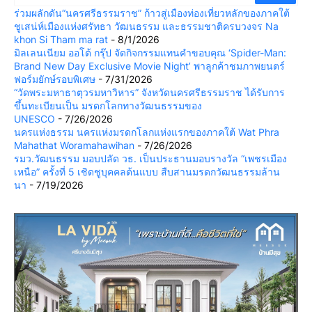
ร่วมผลักดัน“นครศรีธรรมราช” ก้าวสู่เมืองท่องเที่ยวหลักของภาคใต้
ชูเสน่ห์เมืองแห่งศรัทธา วัฒนธรรม และธรรมชาติครบวงจร Na
khon Si Tham ma rat
- 8/1/2026
มิลเลนเนียม ออโต้ กรุ๊ป จัดกิจกรรมแทนคำขอบคุณ ‘Spider-Man:
Brand New Day Exclusive Movie Night’ พาลูกค้าชมภาพยนตร์
ฟอร์มยักษ์รอบพิเศษ
- 7/31/2026
“วัดพระมหาธาตุวรมหาวิหาร” จังหวัดนครศรีธรรมราช ได้รับการ
ขึ้นทะเบียนเป็น มรดกโลกทางวัฒนธรรมของ
UNESCO
- 7/26/2026
นครแห่งธรรม นครแห่งมรดกโลกแห่งแรกของภาคใต้ Wat Phra
Mahathat Woramahawihan
- 7/26/2026
รมว.วัฒนธรรม มอบปลัด วธ. เป็นประธานมอบรางวัล “เพชรเมือง
เหนือ” ครั้งที่ 5 เชิดชูบุคคลต้นแบบ สืบสานมรดกวัฒนธรรมล้าน
นา
- 7/19/2026