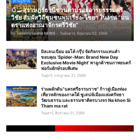
สุราษฎร์ธานี
🥚🍳สุราษฎร์ธานีชวนตามรอยอารยธรรมศรี
วิชัย สัมผัสวิถีชุมชนพุมเรียง–ไชยา ในงาน “มน
ตราแห่งอาณาจักรศรีวิชัย”
by
ไทยทราเวลเพรส NEWS
-
วันอังคาร, มิถุนายน 02, 2569
มิลเลนเนียม ออโต้ กรุ๊ป จัดกิจกรรมแทนคำ
ขอบคุณ ‘Spider-Man: Brand New Day
Exclusive Movie Night’ พาลูกค้าชมภาพยนตร์
ฟอร์มยักษ์รอบพิเศษ
วันศุกร์, กรกฎาคม 31, 2569
ร่วมผลักดัน“นครศรีธรรมราช” ก้าวสู่เมืองท่อง
เที่ยวหลักของภาคใต้ ชูเสน่ห์เมืองแห่งศรัทธา
วัฒนธรรม และธรรมชาติครบวงจร Na khon Si
Tham ma rat
วันเสาร์, สิงหาคม 01, 2569
.
.
.
.
.
.
.
.
.
.
.
.
.
.
.
.
.
.
.
.
.
.
.
.
.
.
.
.
.
.