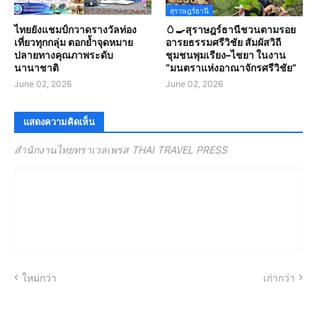
สุราษฎร์ธานี
ไทยยังแชมป์กวาดรางวัลท่อง
🥚🍳สุราษฎร์ธานีชวนตามรอย
เที่ยวทุกกลุ่ม ตอกย้ำจุดหมาย
อารยธรรมศรีวิชัย สัมผัสวิถี
ปลายทางคุณภาพระดับ
ชุมชนพุมเรียง–ไชยา ในงาน
นานาชาติ
“มนตราแห่งอาณาจักรศรีวิชัย”
June 02, 2026
June 02, 2026
แสดงความคิดเห็น
สำนักงานไทยทราเวลเพรส THAI TRAVEL PRESS
ใหม่กว่า
เก่ากว่า