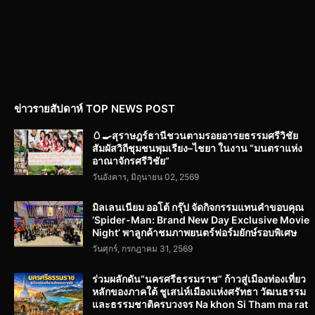
ข่าวรายสัปดาห์ TOP NEWS POST
🥚🍳สุราษฎร์ธานีชวนตามรอยอารยธรรมศรีวิชัย
สัมผัสวิถีชุมชนพุมเรียง–ไชยา ในงาน “มนตราแห่ง
อาณาจักรศรีวิชัย”
วันอังคาร, มิถุนายน 02, 2569
มิลเลนเนียม ออโต้ กรุ๊ป จัดกิจกรรมแทนคำขอบคุณ
‘Spider-Man: Brand New Day Exclusive Movie
Night’ พาลูกค้าชมภาพยนตร์ฟอร์มยักษ์รอบพิเศษ
วันศุกร์, กรกฎาคม 31, 2569
ร่วมผลักดัน“นครศรีธรรมราช” ก้าวสู่เมืองท่องเที่ยว
หลักของภาคใต้ ชูเสน่ห์เมืองแห่งศรัทธา วัฒนธรรม
และธรรมชาติครบวงจร Na khon Si Tham ma rat