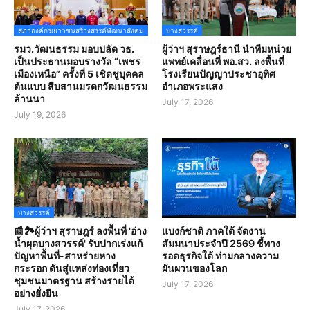
สภาองค์กรเยาวชนสร้างสรรค์พัฒนาสังคม
บางสวรรค์
รมว.วัฒนธรรม มอบปลัด วธ.
ผู้ว่าฯ สุราษฎร์ธานี นำทีมหน่วย
เป็นประธานมอบรางวัล “เพชร
แพทย์เคลื่อนที่ พอ.สว. ลงพื้นที่
เมืองเหนือ” ครั้งที่ 5 เชิดชูบุคคล
โรงเรียนปัญญาประชาอุทิศ
ต้นแบบ สืบสานมรดกวัฒนธรรม
อำเภอพระแสง
ล้านนา
July 17, 2026
July 19, 2026
บางสวรรค์
📰🏞️ผู้ว่าฯ สุราษฎร์ ลงพื้นที่ 'อ่าง
แบงก์ชาติ ภาคใต้ จัดงาน
น้ำผุดบางสวรรค์' รับปากเร่งแก้
สัมมนาประจำปี 2569 ชี้ทาง
ปัญหาพื้นที่-สาหร่ายหาง
รอดธุรกิจใต้ ท่ามกลางความ
กระรอก ดันสู่แหล่งท่องเที่ยว
ผันผวนของโลก
ชุมชนมาตรฐาน สร้างรายได้
July 17, 2026
อย่างยั่งยืน
July 17, 2026