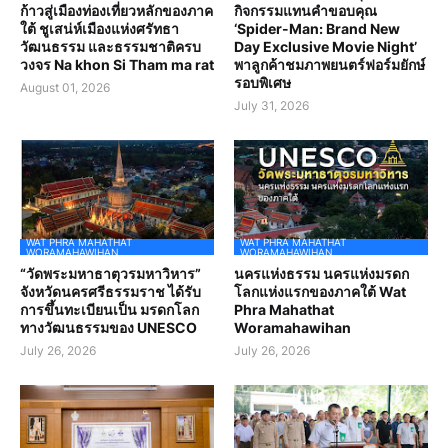
ก้าวสู่เมืองท่องเที่ยวหลักของภาค
กิจกรรมแทนคำขอบคุณ
ใต้ ชูเสน่ห์เมืองแห่งศรัทธา
‘Spider-Man: Brand New
วัฒนธรรม และธรรมชาติครบ
Day Exclusive Movie Night’
วงจร Na khon Si Tham ma rat
พาลูกค้าชมภาพยนตร์ฟอร์มยักษ์
รอบพิเศษ
August 01, 2026
July 31, 2026
WAT PHRA MAHATHAT
WAT PHRA MAHATHAT
WORAMAHAWIHAN
WORAMAHAWIHAN
“วัดพระมหาธาตุวรมหาวิหาร”
นครแห่งธรรม นครแห่งมรดก
จังหวัดนครศรีธรรมราช ได้รับ
โลกแห่งแรกของภาคใต้ Wat
การขึ้นทะเบียนเป็น มรดกโลก
Phra Mahathat
ทางวัฒนธรรมของ UNESCO
Woramahawihan
July 26, 2026
July 26, 2026