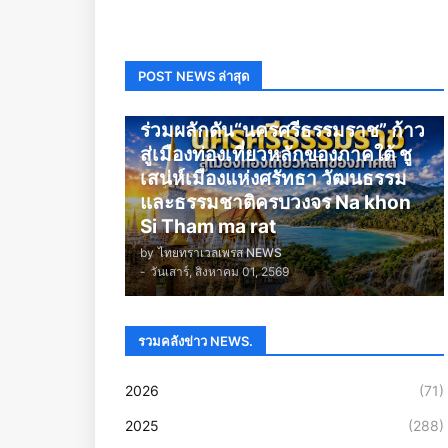
POST NEWS ล่าสุด
นครศรีธรรมราช
ร่วมผลักดัน“นครศรีธรรมราช” ก้าว
สู่เมืองท่องเที่ยวหลักของภาคใต้ ชู
เสน่ห์เมืองแห่งศรัทธา วัฒนธรรม
และธรรมชาติครบวงจร Na khon
Si Tham ma rat
by
ไทยทราเวลเพรส NEWS
-
วันเสาร์, สิงหาคม 01, 2569
รวมคลังข่าว NEWS.
2026
(71)
2025
(288)