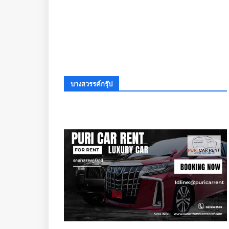
บางสวรรค์กรุ๊ป