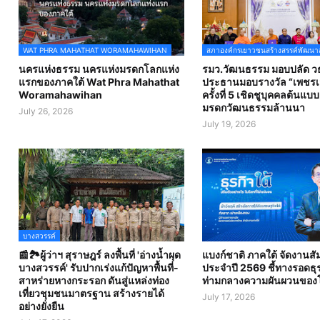
WAT PHRA MAHATHAT WORAMAHAWIHAN
สภาองค์กรเยาวชนสร้างสรรค์พัฒนา
นครแห่งธรรม นครแห่งมรดกโลกแห่ง
รมว.วัฒนธรรม มอบปลัด วธ
แรกของภาคใต้ Wat Phra Mahathat
ประธานมอบรางวัล “เพชรเม
Woramahawihan
ครั้งที่ 5 เชิดชูบุคคลต้นแบ
มรดกวัฒนธรรมล้านนา
July 26, 2026
July 19, 2026
บางสวรรค์
📰🏞️ผู้ว่าฯ สุราษฎร์ ลงพื้นที่ 'อ่างน้ำผุด
แบงก์ชาติ ภาคใต้ จัดงานส
บางสวรรค์' รับปากเร่งแก้ปัญหาพื้นที่-
ประจำปี 2569 ชี้ทางรอดธุร
สาหร่ายหางกระรอก ดันสู่แหล่งท่อง
ท่ามกลางความผันผวนของ
เที่ยวชุมชนมาตรฐาน สร้างรายได้
July 17, 2026
อย่างยั่งยืน