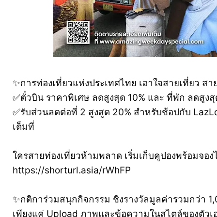
✨การท่องเที่ยวแห่งประเทศไทย เอาใจสายเที่ยว สายแ
✅ตั๋วบิน ราคาพิเศษ ลดสูงสุด 10% และ ที่พัก ลดสูงส
✅รับส่วนลดต่อที่ 2 สูงสูด 20% สำหรับช้อปกับ LazLoo
เต็มที่
ใครสายท่องเที่ยวห้ามพลาด เริ่มเก็บคูปองพร้อมจองได้ทั
https://shorturl.asia/rWhFP
✨กติการ่วมสนุกกิจกรรม ชิงรางวัลมูลค่ารวมกว่า 
เพียงแค่ Upload ภาพและข้อความในสไตล์ของตัวเอ