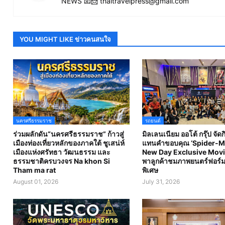
NEWS 📧📨 thaitravelpress@gmail.com
YOU MIGHT LIKE ข่าวคนสนใจ
นครศรีธรรมราช
รถยนต์
ร่วมผลักดัน“นครศรีธรรมราช” ก้าวสู่
มิลเลนเนียม ออโต้ กรุ๊ป จัด
เมืองท่องเที่ยวหลักของภาคใต้ ชูเสน่ห์
แทนคำขอบคุณ ‘Spider-M
เมืองแห่งศรัทธา วัฒนธรรม และ
New Day Exclusive Movi
ธรรมชาติครบวงจร Na khon Si
พาลูกค้าชมภาพยนตร์ฟอร์ม
Tham ma rat
พิเศษ
August 01, 2026
July 31, 2026