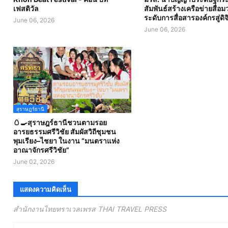
เฟสติวัล
สัมพันธ์สร้างเครือข่ายสื่
ระดับการสื่อสารองค์กรสู่ดิจ
June 06, 2026
June 06, 2026
สุราษฎร์ธานี
🥚🍳สุราษฎร์ธานีชวนตามรอย
อารยธรรมศรีวิชัย สัมผัสวิถีชุมชน
พุมเรียง–ไชยา ในงาน “มนตราแห่ง
อาณาจักรศรีวิชัย”
June 02, 2026
แสดงความคิดเห็น
สำนักงานไทยทราเวลเพรส THAI TRAVEL PRESS