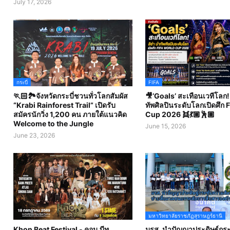
July 17, 2026
กระบี่
FIFA
🏃🏻🏞️จังหวัดกระบี่ชวนทั่วโลกสัมผัส
🎥‘Goals’ สะเทือนเวทีโลก! 
“Krabi Rainforest Trail” เปิดรับ
ทัพศิลปินระดับโลกเปิดศึก 
สมัครนักวิ่ง 1,200 คน ภายใต้แนวคิด
Cup 2026 👯💃🏼🕺🏽
Welcome to the Jungle
June 15, 2026
June 23, 2026
มหาวิทยาลัยราชภัฏสุราษฎร์ธานี
Khon Beat Festival - คอน บีท
มรส. นำปัญญาประดิษฐ์กร