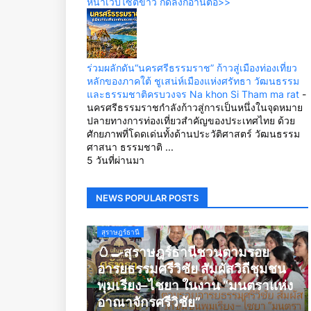
หน้าเว็บไซต์ข่าว กดลิ้งก์อ่านต่อ>>
ร่วมผลักดัน“นครศรีธรรมราช” ก้าวสู่เมืองท่องเที่ยว
หลักของภาคใต้ ชูเสน่ห์เมืองแห่งศรัทธา วัฒนธรรม
และธรรมชาติครบวงจร Na khon Si Tham ma rat
-
นครศรีธรรมราชกำลังก้าวสู่การเป็นหนึ่งในจุดหมาย
ปลายทางการท่องเที่ยวสำคัญของประเทศไทย ด้วย
ศักยภาพที่โดดเด่นทั้งด้านประวัติศาสตร์ วัฒนธรรม
ศาสนา ธรรมชาติ ...
5 วันที่ผ่านมา
NEWS POPULAR POSTS
สุราษฎร์ธานี
🥚🍳สุราษฎร์ธานีชวนตามรอย
อารยธรรมศรีวิชัย สัมผัสวิถีชุมชน
พุมเรียง–ไชยา ในงาน “มนตราแห่ง
อาณาจักรศรีวิชัย”