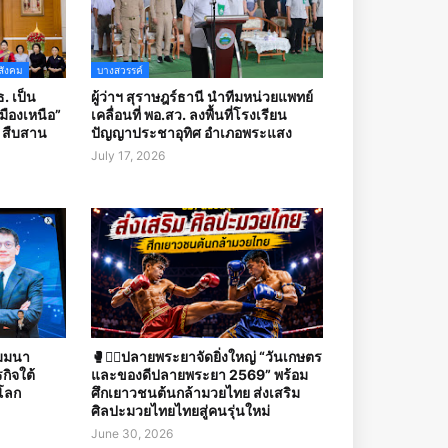
สังคม
บางสวรรค์
. เป็น
ผู้ว่าฯ สุราษฎร์ธานี นำทีมหน่วยแพทย์
ืองเหนือ”
เคลื่อนที่ พอ.สว. ลงพื้นที่โรงเรียน
บ สืบสาน
ปัญญาประชาอุทิศ อำเภอพระแสง
July 17, 2026
ัมมนา
🥊🤼‍♀️ปลายพระยาจัดยิ่งใหญ่ “วันเกษตร
กิจใต้
และของดีปลายพระยา 2569” พร้อม
โลก
ศึกเยาวชนต้นกล้ามวยไทย ส่งเสริม
ศิลปะมวยไทยไทยสู่คนรุ่นใหม่
June 30, 2026