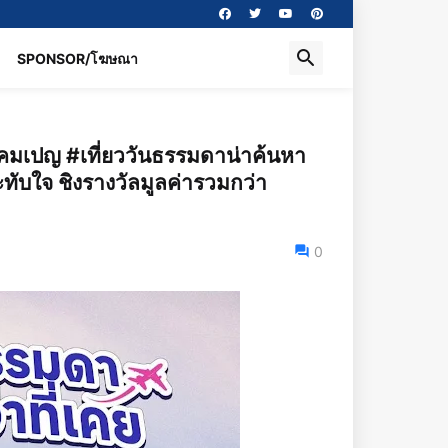
SPONSOR/โฆษณา
บแคมเปญ #เที่ยววันธรรมดาน่าค้นหา
ทับใจ ชิงรางวัลมูลค่ารวมกว่า
0