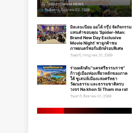
by
ไทยทราเวลเพรส NEWS
-
วันอังคาร, มิถุนายน 02, 2569
มิลเลนเนียม ออโต้ กรุ๊ป จัดกิจกรรม
แทนคำขอบคุณ ‘Spider-Man:
Brand New Day Exclusive
Movie Night’ พาลูกค้าชม
ภาพยนตร์ฟอร์มยักษ์รอบพิเศษ
วันศุกร์, กรกฎาคม 31, 2569
ร่วมผลักดัน“นครศรีธรรมราช”
ก้าวสู่เมืองท่องเที่ยวหลักของภาค
ใต้ ชูเสน่ห์เมืองแห่งศรัทธา
วัฒนธรรม และธรรมชาติครบ
วงจร Na khon Si Tham ma rat
วันเสาร์, สิงหาคม 01, 2569
.
.
.
.
.
.
.
.
.
.
.
.
.
.
.
.
.
.
.
.
.
.
.
.
.
.
.
.
.
.