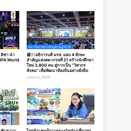
มหาวิทยาลัยราชภัฏสุราษฎร์ธานี
ลิซ่า นำ
📰✍🏻อธิการบดี มรส. มอบ 4 ทักษะ
FIFA World
สำคัญแห่งศตวรรษที่ 21 สร้างนักศึกษา
ใหม่ 3,800 คน สู่การเป็น “วิศวกร
สังคม” เพื่อพัฒนาท้องถิ่นอย่างยั่งยืน
June 12, 2026
ะชับความ
ไทยยังแชมป์กวาดรางวัลท่องเที่ยวทุก