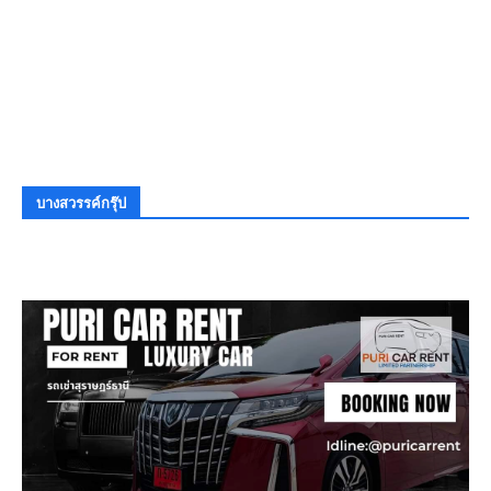
บางสวรรค์กรุ๊ป