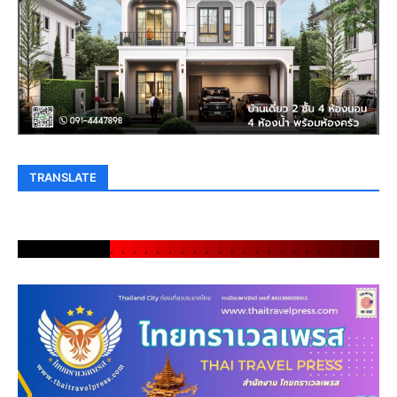
TRANSLATE
.
.
.
.
.
.
.
.
.
.
.
.
.
.
.
.
.
.
.
.
.
.
.
.
.
.
.
.
.
.