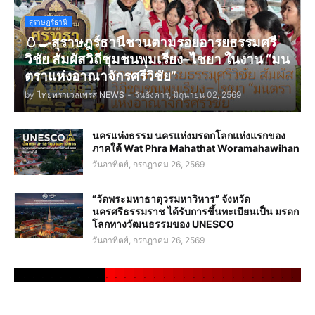
สุราษฎร์ธานี
🥚🍳สุราษฎร์ธานีชวนตามรอยอารยธรรมศรี
วิชัย สัมผัสวิถีชุมชนพุมเรียง–ไชยา ในงาน “มน
ตราแห่งอาณาจักรศรีวิชัย”
by
ไทยทราเวลเพรส NEWS
-
วันอังคาร, มิถุนายน 02, 2569
นครแห่งธรรม นครแห่งมรดกโลกแห่งแรกของ
ภาคใต้ Wat Phra Mahathat Woramahawihan
วันอาทิตย์, กรกฎาคม 26, 2569
“วัดพระมหาธาตุวรมหาวิหาร” จังหวัด
นครศรีธรรมราช ได้รับการขึ้นทะเบียนเป็น มรดก
โลกทางวัฒนธรรมของ UNESCO
วันอาทิตย์, กรกฎาคม 26, 2569
.
.
.
.
.
.
.
.
.
.
.
.
.
.
.
.
.
.
.
.
.
.
.
.
.
.
.
.
.
.