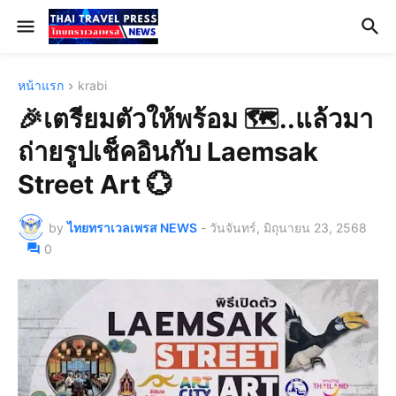
หน้าแรก
krabi
🎉เตรียมตัวให้พร้อม 🗺️..แล้วมา
ถ่ายรูปเช็คอินกับ Laemsak
Street Art 💮
by
ไทยทราเวลเพรส NEWS
-
วันจันทร์, มิถุนายน 23, 2568
0