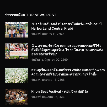
ข่าวรายเดือน TOP NEWS POST
🎉 ฮาร์เบอร์แลนด์ เปิดสาขาใหม่ครั้งแรกในกระบี่
HarborLand Central Krabi
วันเสาร์, เมษายน 11, 2569
🥚🍳สุราษฎร์ธานีชวนตามรอยอารยธรรมศรีวิชัย
สัมผัสวิถีชุมชนพุมเรียง–ไชยา ในงาน “มนตราแห่ง
อาณาจักรศรีวิชัย”
วันอังคาร, มิถุนายน 02, 2569
สวนภูเวียง ดอกคัตเตอร์ขาว White cutter flowers
ความงดงามที่เรียบง่ายและความหมายที่ลึกซึ้ง
วันเสาร์, มกราคม 18, 2568
Khon Beat Festival - คอน บีท เฟสติวัล
วันเสาร์, มิถุนายน 06, 2569