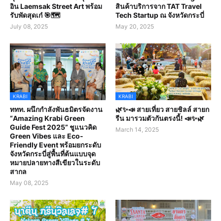
อิน Laemsak Street Art พร้อม
สินค้าบริการจาก TAT Travel
รับพัดสุดเก๋ 🎯🗺️
Tech Startup ณ จังหวัดกระบี่
July 08, 2025
May 20, 2025
KRABI
KRABI
ททท. ผนึกกำลังพันธมิตรจัดงาน
🌿✨📣 สายเที่ยว สายชิลล์ สายก
“Amazing Krabi Green
รีน มารวมตัวกันตรงนี้! 📣✨🌿
Guide Fest 2025” ชูแนวคิด
March 14, 2025
Green Vibes และ Eco-
Friendly Event พร้อมยกระดับ
จังหวัดกระบี่สู่พื้นที่ต้นแบบจุด
หมายปลายทางสีเขียวในระดับ
สากล
May 08, 2025