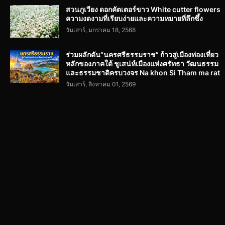
สวนภูเวียง ดอกคัตเตอร์ขาว White cutter flowers
ความงดงามที่เรียบง่ายและความหมายที่ลึกซึ้ง
วันเสาร์, มกราคม 18, 2568
ร่วมผลักดัน“นครศรีธรรมราช” ก้าวสู่เมืองท่องเที่ยว
หลักของภาคใต้ ชูเสน่ห์เมืองแห่งศรัทธา วัฒนธรรม
และธรรมชาติครบวงจร Na khon Si Tham ma rat
วันเสาร์, สิงหาคม 01, 2569