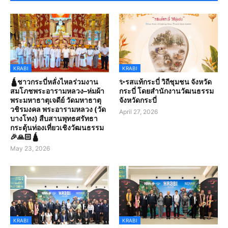
KRABI
KRABI
🛕ชาวกระบี่หลั่งไหลร่วมงาน
✨รสแท้กระบี่ วิถีชุมชน จังหวัด
สมโภชพระอารามหลวง–ห่มผ้า
กระบี่ โดยสำนักงานวัฒนธรรม
พระมหาธาตุเจดีย์ วัดมหาธาตุ
จังหวัดกระบี่
วชิรมงคล พระอารามหลวง (วัด
April 27, 2026
บางโทง) สืบสานพุทธศรัทธา
กระตุ้นท่องเที่ยวเชิงวัฒนธรรม
🎉🙏🏻🛕
May 23, 2026
KRABI
KRABI