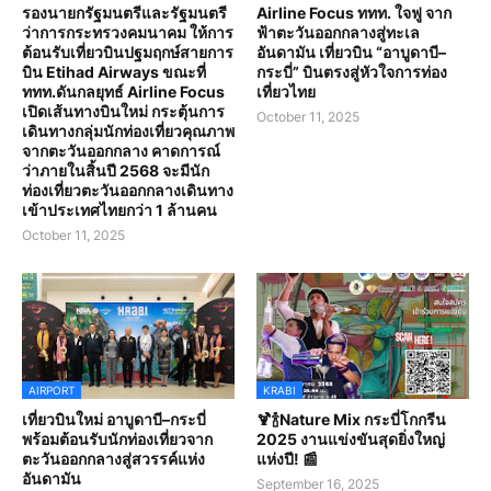
รองนายกรัฐมนตรีและรัฐมนตรี
Airline Focus ททท. ใจฟู จาก
ว่าการกระทรวงคมนาคม ให้การ
ฟ้าตะวันออกกลางสู่ทะเล
ต้อนรับเที่ยวบินปฐมฤกษ์สายการ
อันดามัน เที่ยวบิน “อาบูดาบี–
บิน Etihad Airways ขณะที่
กระบี่” บินตรงสู่หัวใจการท่อง
ททท.ดันกลยุทธ์ Airline Focus
เที่ยวไทย
เปิดเส้นทางบินใหม่ กระตุ้นการ
October 11, 2025
เดินทางกลุ่มนักท่องเที่ยวคุณภาพ
จากตะวันออกกลาง คาดการณ์
ว่าภายในสิ้นปี 2568 จะมีนัก
ท่องเที่ยวตะวันออกกลางเดินทาง
เข้าประเทศไทยกว่า 1 ล้านคน
October 11, 2025
AIRPORT
KRABI
เที่ยวบินใหม่ อาบูดาบี–กระบี่
🍹🍾Nature Mix กระบี่โกกรีน
พร้อมต้อนรับนักท่องเที่ยวจาก
2025 งานแข่งขันสุดยิ่งใหญ่
ตะวันออกกลางสู่สวรรค์แห่ง
แห่งปี! 📰
อันดามัน
September 16, 2025