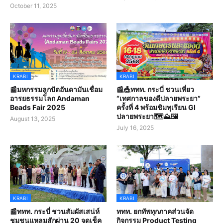
October 11, 2025
KRABI
KRABI
📰มหกรรมลูกปัดอันดามันเชื่อม
📰🎪ททท. กระบี่ ชวนเที่ยว
อารยธรรมโลก Andaman
“เทศกาลของดีปลายพระยา”
Beads Fair 2025
ครั้งที่ 4 พร้อมชิมทุเรียน GI
ปลายพระยา🗺️⛰️🖼️
August 13, 2025
July 16, 2025
KRABI
KRABI
📰ททท. กระบี่ ชวนสัมผัสเสน่ห์
ททท. ยกทัพทุกภาคส่วนจัด
ชุมชนแหลมสักผ่าน 20 จุดเช็ค
กิจกรรม Product Testing