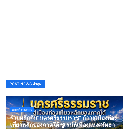
POST NEWS ล่าสุด
นครศรีธรรมราช
ร่วมผลักดัน“นครศรีธรรมราช” ก้าวสู่เมืองท่อง
เที่ยวหลักของภาคใต้ ชูเสน่ห์เมืองแห่งศรัทธา