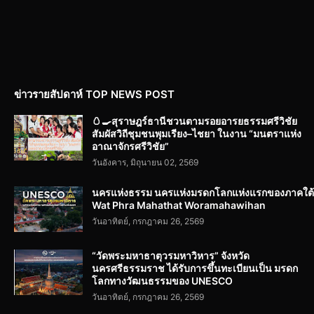
ข่าวรายสัปดาห์ TOP NEWS POST
🥚🍳สุราษฎร์ธานีชวนตามรอยอารยธรรมศรีวิชัย
สัมผัสวิถีชุมชนพุมเรียง–ไชยา ในงาน “มนตราแห่ง
อาณาจักรศรีวิชัย”
วันอังคาร, มิถุนายน 02, 2569
นครแห่งธรรม นครแห่งมรดกโลกแห่งแรกของภาคใต้
Wat Phra Mahathat Woramahawihan
วันอาทิตย์, กรกฎาคม 26, 2569
“วัดพระมหาธาตุวรมหาวิหาร” จังหวัด
นครศรีธรรมราช ได้รับการขึ้นทะเบียนเป็น มรดก
โลกทางวัฒนธรรมของ UNESCO
วันอาทิตย์, กรกฎาคม 26, 2569