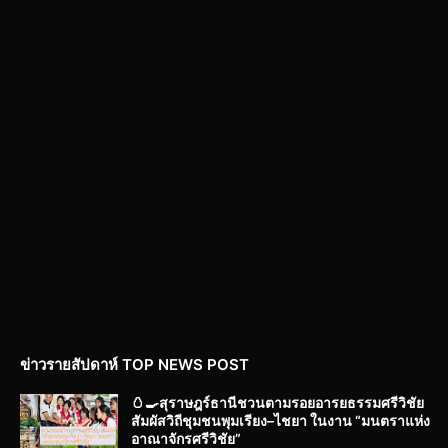
ข่าวรายสัปดาห์ TOP NEWS POST
🥚🍳สุราษฎร์ธานีชวนตามรอยอารยธรรมศรีวิชัย
สัมผัสวิถีชุมชนพุมเรียง–ไชยา ในงาน “มนตราแห่ง
อาณาจักรศรีวิชัย”