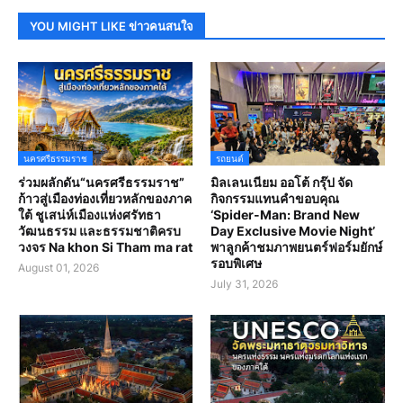
YOU MIGHT LIKE ข่าวคนสนใจ
นครศรีธรรมราช
รถยนต์
ร่วมผลักดัน“นครศรีธรรมราช”
มิลเลนเนียม ออโต้ กรุ๊ป จัด
ก้าวสู่เมืองท่องเที่ยวหลักของภาค
กิจกรรมแทนคำขอบคุณ
ใต้ ชูเสน่ห์เมืองแห่งศรัทธา
‘Spider-Man: Brand New
วัฒนธรรม และธรรมชาติครบ
Day Exclusive Movie Night’
วงจร Na khon Si Tham ma rat
พาลูกค้าชมภาพยนตร์ฟอร์มยักษ์
รอบพิเศษ
August 01, 2026
July 31, 2026