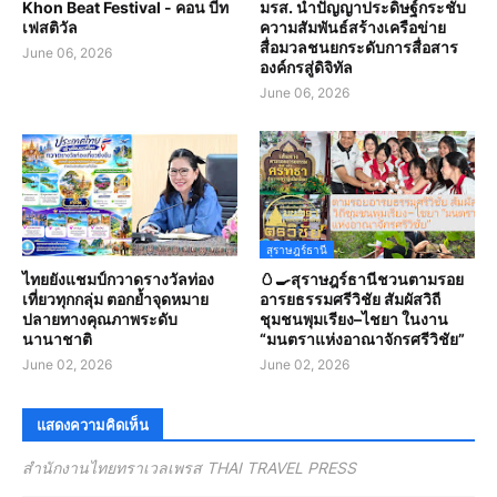
Khon Beat Festival - คอน บีท
มรส. นำปัญญาประดิษฐ์กระชับ
เฟสติวัล
ความสัมพันธ์สร้างเครือข่าย
สื่อมวลชนยกระดับการสื่อสาร
June 06, 2026
องค์กรสู่ดิจิทัล
June 06, 2026
สุราษฎร์ธานี
ไทยยังแชมป์กวาดรางวัลท่อง
🥚🍳สุราษฎร์ธานีชวนตามรอย
เที่ยวทุกกลุ่ม ตอกย้ำจุดหมาย
อารยธรรมศรีวิชัย สัมผัสวิถี
ปลายทางคุณภาพระดับ
ชุมชนพุมเรียง–ไชยา ในงาน
นานาชาติ
“มนตราแห่งอาณาจักรศรีวิชัย”
June 02, 2026
June 02, 2026
แสดงความคิดเห็น
สำนักงานไทยทราเวลเพรส THAI TRAVEL PRESS