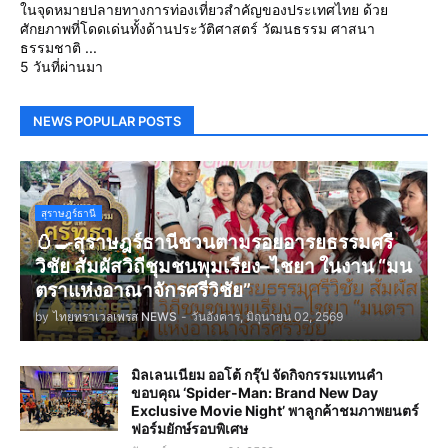
ในจุดหมายปลายทางการท่องเที่ยวสำคัญของประเทศไทย ด้วย
ศักยภาพที่โดดเด่นทั้งด้านประวัติศาสตร์ วัฒนธรรม ศาสนา
ธรรมชาติ ...
5 วันที่ผ่านมา
NEWS POPULAR POSTS
สุราษฎร์ธานี
🥚🍳สุราษฎร์ธานีชวนตามรอยอารยธรรมศรี
วิชัย สัมผัสวิถีชุมชนพุมเรียง–ไชยา ในงาน “มน
ตราแห่งอาณาจักรศรีวิชัย”
by
ไทยทราเวลเพรส NEWS
-
วันอังคาร, มิถุนายน 02, 2569
มิลเลนเนียม ออโต้ กรุ๊ป จัดกิจกรรมแทนคำ
ขอบคุณ ‘Spider-Man: Brand New Day
Exclusive Movie Night’ พาลูกค้าชมภาพยนตร์
ฟอร์มยักษ์รอบพิเศษ