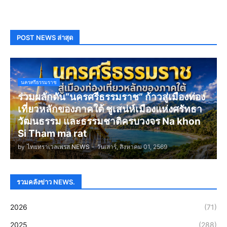
POST NEWS ล่าสุด
นครศรีธรรมราช
ร่วมผลักดัน“นครศรีธรรมราช” ก้าวสู่เมืองท่อง
เที่ยวหลักของภาคใต้ ชูเสน่ห์เมืองแห่งศรัทธา
วัฒนธรรม และธรรมชาติครบวงจร Na khon
Si Tham ma rat
by
ไทยทราเวลเพรส NEWS
-
วันเสาร์, สิงหาคม 01, 2569
รวมคลังข่าว NEWS.
2026
(71)
2025
(288)