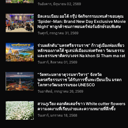
วันอังคาร, มิถุนายน 02, 2569
มิลเลนเนียม ออโต้ กรุ๊ป จัดกิจกรรมแทนคำขอบคุณ
‘Spider-Man: Brand New Day Exclusive Movie
Night’ พาลูกค้าชมภาพยนตร์ฟอร์มยักษ์รอบพิเศษ
วันศุกร์, กรกฎาคม 31, 2569
ร่วมผลักดัน“นครศรีธรรมราช” ก้าวสู่เมืองท่องเที่ยว
หลักของภาคใต้ ชูเสน่ห์เมืองแห่งศรัทธา วัฒนธรรม
และธรรมชาติครบวงจร Na khon Si Tham ma rat
วันเสาร์, สิงหาคม 01, 2569
“วัดพระมหาธาตุวรมหาวิหาร” จังหวัด
นครศรีธรรมราช ได้รับการขึ้นทะเบียนเป็น มรดก
โลกทางวัฒนธรรมของ UNESCO
วันอาทิตย์, กรกฎาคม 26, 2569
สวนภูเวียง ดอกคัตเตอร์ขาว White cutter flowers
ความงดงามที่เรียบง่ายและความหมายที่ลึกซึ้ง
วันเสาร์, มกราคม 18, 2568