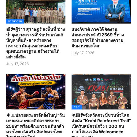
บางสวรรค์
📰🏞️ผู้ว่าฯ สุราษฎร์ ลงพื้นที่ 'อ่าง
แบงก์ชาติ ภาคใต้ จัดงาน
น้ำผุดบางสวรรค์' รับปากเร่งแก้
สัมมนาประจำปี 2569 ชี้ทาง
ปัญหาพื้นที่-สาหร่ายหาง
รอดธุรกิจใต้ ท่ามกลางความ
กระรอก ดันสู่แหล่งท่องเที่ยว
ผันผวนของโลก
ชุมชนมาตรฐาน สร้างรายได้
July 17, 2026
อย่างยั่งยืน
July 17, 2026
กระบี่
🥊🤼‍♀️ปลายพระยาจัดยิ่งใหญ่ “วัน
🏃🏻🏞️จังหวัดกระบี่ชวนทั่วโลก
เกษตรและของดีปลายพระยา
สัมผัส “Krabi Rainforest Trail”
2569” พร้อมศึกเยาวชนต้นกล้า
เปิดรับสมัครนักวิ่ง 1,200 คน
มวยไทย ส่งเสริมศิลปะมวยไทย
ภายใต้แนวคิด Welcome to