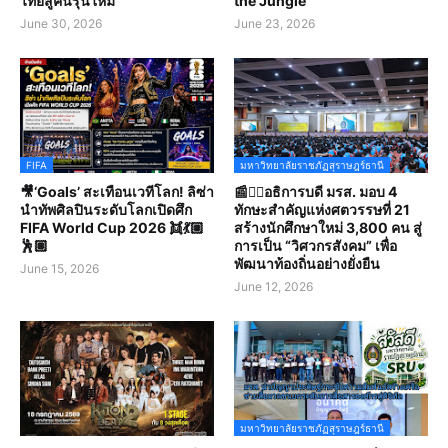
ไทยสู่คนรุ่นใหม่
the Jungle
June 30, 2026
June 23, 2026
FIFA
มหาวิทยาลัยราชภัฏสุราษฎร์ธานี
🎥‘Goals’ สะเทือนเวทีโลก! ลิซ่า
📰✍🏻อธิการบดี มรส. มอบ 4
นำทัพศิลปินระดับโลกเปิดศึก
ทักษะสำคัญแห่งศตวรรษที่ 21
FIFA World Cup 2026 👯💃🏼
สร้างนักศึกษาใหม่ 3,800 คน สู่
🕺🏽
การเป็น “วิศวกรสังคม” เพื่อ
พัฒนาท้องถิ่นอย่างยั่งยืน
June 15, 2026
June 12, 2026
มหาวิทยาลัยราชภัฏสุราษฎร์ธานี