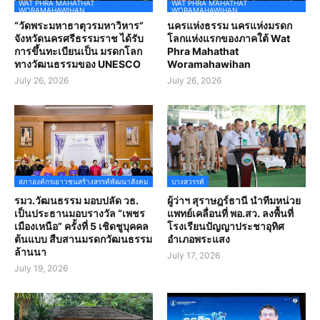
WAT PHRA MAHATHAT
WAT PHRA MAHATHAT
WORAMAHAWIHAN
WORAMAHAWIHAN
“วัดพระมหาธาตุวรมหาวิหาร”
นครแห่งธรรม นครแห่งมรดก
จังหวัดนครศรีธรรมราช ได้รับ
โลกแห่งแรกของภาคใต้ Wat
การขึ้นทะเบียนเป็น มรดกโลก
Phra Mahathat
ทางวัฒนธรรมของ UNESCO
Woramahawihan
July 26, 2026
July 26, 2026
สภาองค์กรเยาวชนสร้างสรรค์พัฒนาสังคม
บางสวรรค์
รมว.วัฒนธรรม มอบปลัด วธ.
ผู้ว่าฯ สุราษฎร์ธานี นำทีมหน่วย
เป็นประธานมอบรางวัล “เพชร
แพทย์เคลื่อนที่ พอ.สว. ลงพื้นที่
เมืองเหนือ” ครั้งที่ 5 เชิดชูบุคคล
โรงเรียนปัญญาประชาอุทิศ
ต้นแบบ สืบสานมรดกวัฒนธรรม
อำเภอพระแสง
ล้านนา
July 17, 2026
July 19, 2026