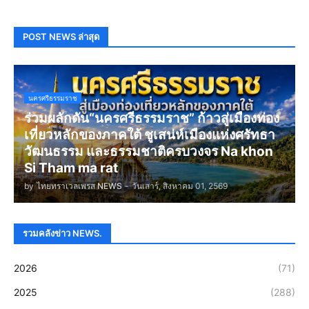
POST NEWS ล่าสุด
นครศรีธรรมราช
ร่วมผลักดัน“นครศรีธรรมราช” ก้าวสู่เมืองท่อง
เที่ยวหลักของภาคใต้ ชูเสน่ห์เมืองแห่งศรัทธา
วัฒนธรรม และธรรมชาติครบวงจร Na khon
Si Tham ma rat
by
ไทยทราเวลเพรส NEWS
-
วันเสาร์, สิงหาคม 01, 2569
รวมคลังข่าว NEWS.
2026
(71)
2025
(288)