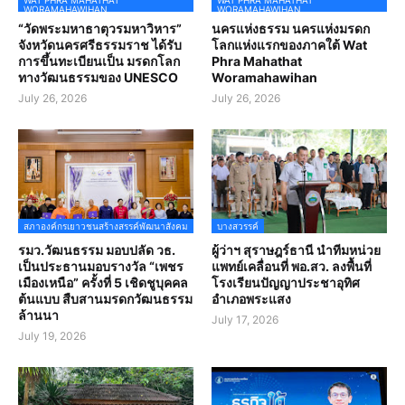
WORAMAHAWIHAN
WORAMAHAWIHAN
“วัดพระมหาธาตุวรมหาวิหาร”
นครแห่งธรรม นครแห่งมรดก
จังหวัดนครศรีธรรมราช ได้รับ
โลกแห่งแรกของภาคใต้ Wat
การขึ้นทะเบียนเป็น มรดกโลก
Phra Mahathat
ทางวัฒนธรรมของ UNESCO
Woramahawihan
July 26, 2026
July 26, 2026
สภาองค์กรเยาวชนสร้างสรรค์พัฒนาสังคม
บางสวรรค์
รมว.วัฒนธรรม มอบปลัด วธ.
ผู้ว่าฯ สุราษฎร์ธานี นำทีมหน่วย
เป็นประธานมอบรางวัล “เพชร
แพทย์เคลื่อนที่ พอ.สว. ลงพื้นที่
เมืองเหนือ” ครั้งที่ 5 เชิดชูบุคคล
โรงเรียนปัญญาประชาอุทิศ
ต้นแบบ สืบสานมรดกวัฒนธรรม
อำเภอพระแสง
ล้านนา
July 17, 2026
July 19, 2026