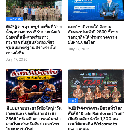
บางสวรรค์
📰🏞️ผู้ว่าฯ สุราษฎร์ ลงพื้นที่ 'อ่าง
แบงก์ชาติ ภาคใต้ จัดงาน
น้ำผุดบางสวรรค์' รับปากเร่งแก้
สัมมนาประจำปี 2569 ชี้ทาง
ปัญหาพื้นที่-สาหร่ายหาง
รอดธุรกิจใต้ ท่ามกลางความ
กระรอก ดันสู่แหล่งท่องเที่ยว
ผันผวนของโลก
ชุมชนมาตรฐาน สร้างรายได้
July 17, 2026
อย่างยั่งยืน
July 17, 2026
กระบี่
🥊🤼‍♀️ปลายพระยาจัดยิ่งใหญ่ “วัน
🏃🏻🏞️จังหวัดกระบี่ชวนทั่วโลก
เกษตรและของดีปลายพระยา
สัมผัส “Krabi Rainforest Trail”
2569” พร้อมศึกเยาวชนต้นกล้า
เปิดรับสมัครนักวิ่ง 1,200 คน
มวยไทย ส่งเสริมศิลปะมวยไทย
ภายใต้แนวคิด Welcome to
ไทยสู่คนรุ่นใหม่
the Jungle