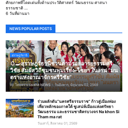
ศักยภาพที่โดดเด่นทั้งด้านประวัติศาสตร์ วัฒนธรรม ศาสนา
ธรรมชาติ ...
6 วันที่ผ่านมา
NEWS POPULAR POSTS
สุราษฎร์ธานี
🥚🍳สุราษฎร์ธานีชวนตามรอยอารยธรรมศรี
วิชัย สัมผัสวิถีชุมชนพุมเรียง–ไชยา ในงาน “มน
ตราแห่งอาณาจักรศรีวิชัย”
by
ไทยทราเวลเพรส NEWS
-
วันอังคาร, มิถุนายน 02, 2569
ร่วมผลักดัน“นครศรีธรรมราช” ก้าวสู่เมืองท่อง
เที่ยวหลักของภาคใต้ ชูเสน่ห์เมืองแห่งศรัทธา
วัฒนธรรม และธรรมชาติครบวงจร Na khon Si
Tham ma rat
วันเสาร์, สิงหาคม 01, 2569