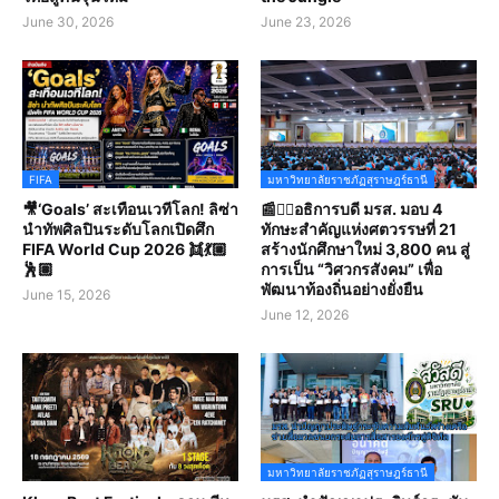
June 30, 2026
June 23, 2026
FIFA
มหาวิทยาลัยราชภัฏสุราษฎร์ธานี
🎥‘Goals’ สะเทือนเวทีโลก! ลิซ่า
📰✍🏻อธิการบดี มรส. มอบ 4
นำทัพศิลปินระดับโลกเปิดศึก
ทักษะสำคัญแห่งศตวรรษที่ 21
FIFA World Cup 2026 👯💃🏼
สร้างนักศึกษาใหม่ 3,800 คน สู่
🕺🏽
การเป็น “วิศวกรสังคม” เพื่อ
พัฒนาท้องถิ่นอย่างยั่งยืน
June 15, 2026
June 12, 2026
มหาวิทยาลัยราชภัฏสุราษฎร์ธานี