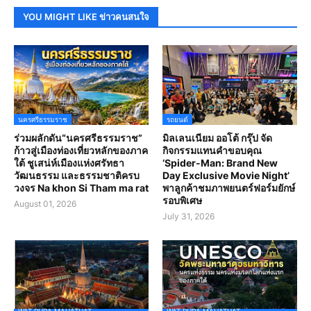
YOU MIGHT LIKE ข่าวคนสนใจ
นครศรีธรรมราช
รถยนต์
ร่วมผลักดัน“นครศรีธรรมราช”
มิลเลนเนียม ออโต้ กรุ๊ป จัด
ก้าวสู่เมืองท่องเที่ยวหลักของภาค
กิจกรรมแทนคำขอบคุณ
ใต้ ชูเสน่ห์เมืองแห่งศรัทธา
‘Spider-Man: Brand New
วัฒนธรรม และธรรมชาติครบ
Day Exclusive Movie Night’
วงจร Na khon Si Tham ma rat
พาลูกค้าชมภาพยนตร์ฟอร์มยักษ์
รอบพิเศษ
August 01, 2026
July 31, 2026
WAT PHRA MAHATHAT
WAT PHRA MAHATHAT