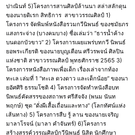
ปาณินท์ 5)โครงการสานศิลป์ล้านนา สล่าสลักดุน
ของนายดิเรก สิทธิการ สาขาวรรณศิลป์ 1)
โครงการ จัดพิมพ์หนังสือรวมกวีนิพนธ์ ของชมัยภร
แสงกระจ่าง (บางคมบาง) ชื่อเล่มว่า “ธารน้ำค้าง
บนดอกบัวขาว” 2) โครงการเผยแพร่บทกวี นิพนธ์
ยอพระเกียรติ ของนายบุญเตือน ศรีวรพจน์ ศิลปิน
แห่งชาติ สาขาวรรณศิลป์ พุทธศักราช 2565 3)
โครงการหนังสือภาพเพื่อเด็ก เรื่องเล่าจากท้อง
ทะเล เล่มที่ 1 “ทะเล ดวงดาว และเด็กน้อย” ของนา
ยอัศศิริ ธรรมโชติ 4) โครงการจัดทำหนังสือบท
นิพนธ์คัดสรรของสถาพร ศรีสัจจัง (พนม นันท
พฤกษ์) ชุด “ดั่งผีเสื้อเถื่อนและทาง” (โลกทัศน์แห่ง
เส้นทาง) 5) โครงการสืบ รู้ ลาน ของนายเจริญ
มาลาโรจน์ (มาลา คำจันทร์) 6)โครงการ
สร้างสรรค์วรรณศิลป์กวีนิพนธ์ นิสิต นักศึกษา