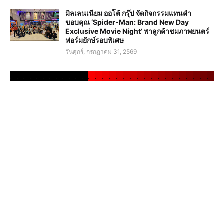
มิลเลนเนียม ออโต้ กรุ๊ป จัดกิจกรรมแทนคำ
ขอบคุณ ‘Spider-Man: Brand New Day
Exclusive Movie Night’ พาลูกค้าชมภาพยนตร์
ฟอร์มยักษ์รอบพิเศษ
วันศุกร์, กรกฎาคม 31, 2569
.
.
.
.
.
.
.
.
.
.
.
.
.
.
.
.
.
.
.
.
.
.
.
.
.
.
.
.
.
.