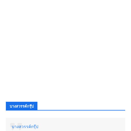
บางสวรรค์กรุ๊ป
บางสวรรค์กรุ๊ป