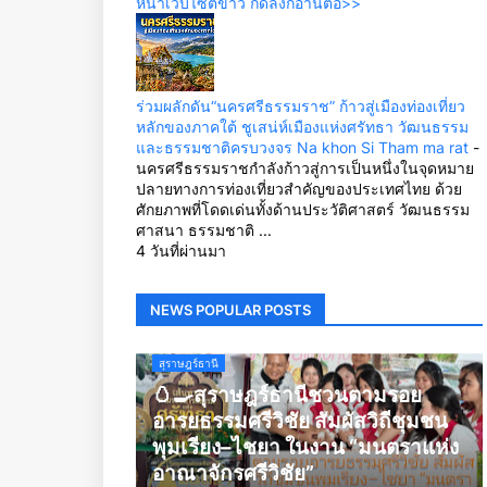
หน้าเว็บไซต์ข่าว กดลิ้งก์อ่านต่อ>>
ร่วมผลักดัน“นครศรีธรรมราช” ก้าวสู่เมืองท่องเที่ยว
หลักของภาคใต้ ชูเสน่ห์เมืองแห่งศรัทธา วัฒนธรรม
และธรรมชาติครบวงจร Na khon Si Tham ma rat
-
นครศรีธรรมราชกำลังก้าวสู่การเป็นหนึ่งในจุดหมาย
ปลายทางการท่องเที่ยวสำคัญของประเทศไทย ด้วย
ศักยภาพที่โดดเด่นทั้งด้านประวัติศาสตร์ วัฒนธรรม
ศาสนา ธรรมชาติ ...
4 วันที่ผ่านมา
NEWS POPULAR POSTS
สุราษฎร์ธานี
🥚🍳สุราษฎร์ธานีชวนตามรอย
อารยธรรมศรีวิชัย สัมผัสวิถีชุมชน
พุมเรียง–ไชยา ในงาน “มนตราแห่ง
อาณาจักรศรีวิชัย”