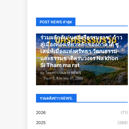
POST NEWS ล่าสุด
นครศรีธรรมราช
ร่วมผลักดัน“นครศรีธรรมราช” ก้าว
สู่เมืองท่องเที่ยวหลักของภาคใต้ ชู
เสน่ห์เมืองแห่งศรัทธา วัฒนธรรม
และธรรมชาติครบวงจร Na khon
Si Tham ma rat
by
ไทยทราเวลเพรส NEWS
-
วันเสาร์, สิงหาคม 01, 2569
รวมคลังข่าว NEWS.
2026
(71)
2025
(288)