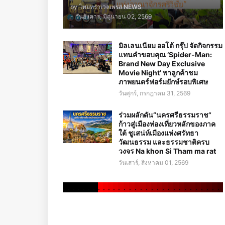
by
ไทยทราเวลเพรส NEWS
-
วันอังคาร, มิถุนายน 02, 2569
มิลเลนเนียม ออโต้ กรุ๊ป จัดกิจกรรม
แทนคำขอบคุณ ‘Spider-Man:
Brand New Day Exclusive
Movie Night’ พาลูกค้าชม
ภาพยนตร์ฟอร์มยักษ์รอบพิเศษ
วันศุกร์, กรกฎาคม 31, 2569
ร่วมผลักดัน“นครศรีธรรมราช”
ก้าวสู่เมืองท่องเที่ยวหลักของภาค
ใต้ ชูเสน่ห์เมืองแห่งศรัทธา
วัฒนธรรม และธรรมชาติครบ
วงจร Na khon Si Tham ma rat
วันเสาร์, สิงหาคม 01, 2569
.
.
.
.
.
.
.
.
.
.
.
.
.
.
.
.
.
.
.
.
.
.
.
.
.
.
.
.
.
.