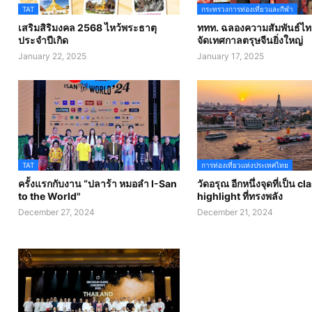
TAT
กระทรวงการท่องเที่ยวและกีฬา
เสริมสิริมงคล 2568 ไหว้พระธาตุ
ททท. ฉลองความสัมพันธ์ไทย
ประจำปีเกิด
จัดเทศกาลตรุษจีนยิ่งใหญ่
January 22, 2025
January 17, 2025
TAT
การท่องเที่ยวแห่งประเทศไทย
ครั้งแรกกับงาน “ปลาร้า หมอลำ I-San
วัดอรุณ อีกหนึ่งจุดที่เป็น cl
to the World"
highlight ที่ทรงพลัง
December 27, 2024
December 21, 2024