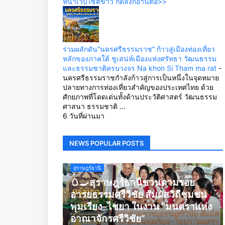
หน้าเว็บไซต์ข่าว กดลิ้งก์อ่านต่อ>>
ร่วมผลักดัน“นครศรีธรรมราช” ก้าวสู่เมืองท่องเที่ยว
หลักของภาคใต้ ชูเสน่ห์เมืองแห่งศรัทธา วัฒนธรรม
และธรรมชาติครบวงจร Na khon Si Tham ma rat
-
นครศรีธรรมราชกำลังก้าวสู่การเป็นหนึ่งในจุดหมาย
ปลายทางการท่องเที่ยวสำคัญของประเทศไทย ด้วย
ศักยภาพที่โดดเด่นทั้งด้านประวัติศาสตร์ วัฒนธรรม
ศาสนา ธรรมชาติ ...
6 วันที่ผ่านมา
NEWS POPULAR POSTS
สุราษฎร์ธานี
🥚🍳สุราษฎร์ธานีชวนตามรอย
อารยธรรมศรีวิชัย สัมผัสวิถีชุมชน
พุมเรียง–ไชยา ในงาน “มนตราแห่ง
อาณาจักรศรีวิชัย”