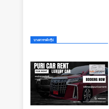
บางสวรรค์กรุ๊ป