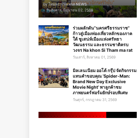
by
ไทยทราเวลเพรส NEWS
-
วันอังคาร, มิถุนายน 02, 2569
ร่วมผลักดัน“นครศรีธรรมราช”
ก้าวสู่เมืองท่องเที่ยวหลักของภาค
ใต้ ชูเสน่ห์เมืองแห่งศรัทธา
วัฒนธรรม และธรรมชาติครบ
วงจร Na khon Si Tham ma rat
วันเสาร์, สิงหาคม 01, 2569
มิลเลนเนียม ออโต้ กรุ๊ป จัดกิจกรรม
แทนคำขอบคุณ ‘Spider-Man:
Brand New Day Exclusive
Movie Night’ พาลูกค้าชม
ภาพยนตร์ฟอร์มยักษ์รอบพิเศษ
วันศุกร์, กรกฎาคม 31, 2569
.
.
.
.
.
.
.
.
.
.
.
.
.
.
.
.
.
.
.
.
.
.
.
.
.
.
.
.
.
.