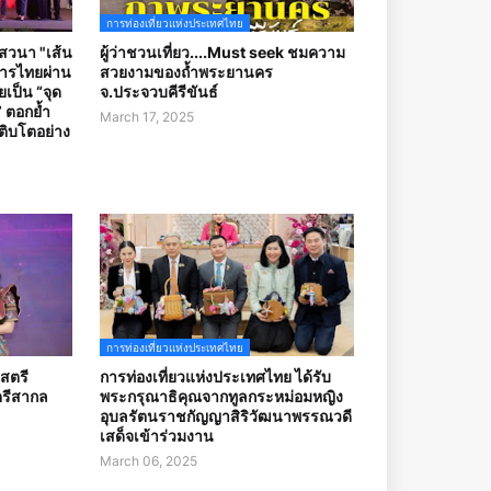
การท่องเที่ยวแห่งประเทศไทย
เสวนา "เส้น
ผู้ว่าชวนเที่ยว....Must seek ชมความ
หารไทยผ่าน
สวยงามของถ้ำพระยานคร
ยเป็น “จุด
จ.ประจวบคีรีขันธ์
 ตอกย้ำ
March 17, 2025
ติบโตอย่าง
การท่องเที่ยวแห่งประเทศไทย
“สตรี
การท่องเที่ยวแห่งประเทศไทย ได้รับ
ตรีสากล
พระกรุณาธิคุณจากทูลกระหม่อมหญิง
อุบลรัตนราชกัญญาสิริวัฒนาพรรณวดี
เสด็จเข้าร่วมงาน
March 06, 2025