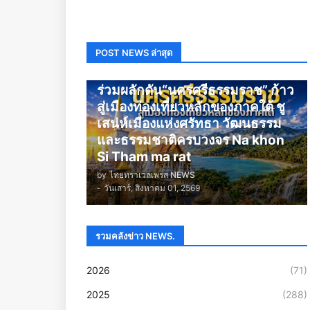
POST NEWS ล่าสุด
นครศรีธรรมราช
ร่วมผลักดัน“นครศรีธรรมราช” ก้าว
สู่เมืองท่องเที่ยวหลักของภาคใต้ ชู
เสน่ห์เมืองแห่งศรัทธา วัฒนธรรม
และธรรมชาติครบวงจร Na khon
Si Tham ma rat
by
ไทยทราเวลเพรส NEWS
-
วันเสาร์, สิงหาคม 01, 2569
รวมคลังข่าว NEWS.
2026
(71)
2025
(288)