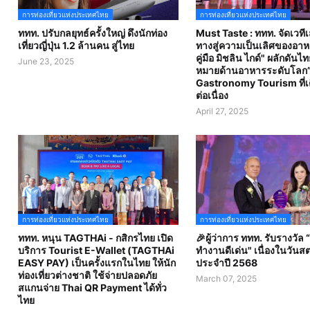
การท่องเที่ยวแห่งประเทศไทย
การท่องเที่ยวแห่งประเทศไทย
ททท. ปรับกลยุทธ์ครั้งใหญ่ ดึงนักท่อง
Must Taste : ททท. จัดเวที
เที่ยวญี่ปุ่น 1.2 ล้านคน สู่ไทย
ทางสู่ความเป็นเลิศของอา
คู่มือ มิชลิน ไกด์" ผลักดันไท
June 23, 2025
หมายด้านอาหารระดับโลก”
Gastronomy Tourism ที่เ
ต่อเนื่อง
April 27, 2025
การท่องเที่ยวแห่งประเทศไทย
การท่องเที่ยวแห่งประเทศไทย
ททท. หนุน TAGTHAi - กสิกรไทย เปิด
🎉ผู้ว่าการ ททท. รับรางวัล 
บริการ Tourist E-Wallet (TAGTHAi
ทำงานดีเด่น" เนื่องในวันส
EASY PAY) เป็นครั้งแรกในไทย ให้นัก
ประจำปี 2568
ท่องเที่ยวต่างชาติ ใช้จ่ายปลอดภัย
March 07, 2025
สแกนจ่าย Thai QR Payment ได้ทั่ว
ไทย