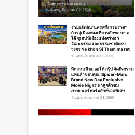
by
ไทยทราเวลเพรส NEWS
-
วันอังคาร, มิถุนายน 02, 2569
ร่วมผลักดัน“นครศรีธรรมราช”
ก้าวสู่เมืองท่องเที่ยวหลักของภาค
ใต้ ชูเสน่ห์เมืองแห่งศรัทธา
วัฒนธรรม และธรรมชาติครบ
วงจร Na khon Si Tham ma rat
วันเสาร์, สิงหาคม 01, 2569
มิลเลนเนียม ออโต้ กรุ๊ป จัดกิจกรรม
แทนคำขอบคุณ ‘Spider-Man:
Brand New Day Exclusive
Movie Night’ พาลูกค้าชม
ภาพยนตร์ฟอร์มยักษ์รอบพิเศษ
วันศุกร์, กรกฎาคม 31, 2569
.
.
.
.
.
.
.
.
.
.
.
.
.
.
.
.
.
.
.
.
.
.
.
.
.
.
.
.
.
.