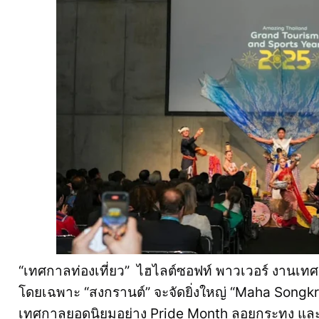
“เทศกาลท่องเที่ยว” ไฮไลต์ซอฟท์ พาวเวอร์ งานเทศก
โดยเฉพาะ “สงกรานต์” จะจัดยิ่งใหญ่ “Maha Songk
เทศกาลยอดนิยมอย่าง Pride Month ลอยกระทง และอ