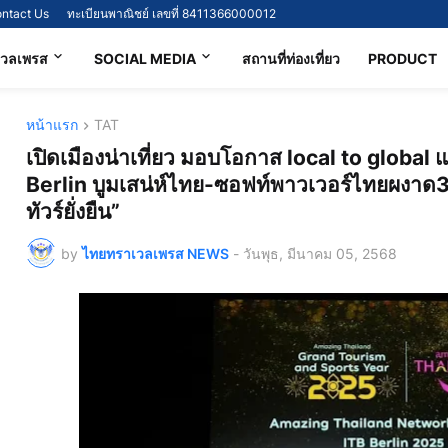
ntact Us
ทะเบียนพาณิชย์ เลขที่ 8411366000012
เวลเพรส
SOCIAL MEDIA
สถานที่ท่องเที่ยว
PRODUCT
หน้าแรก
TAT
เปิดเมืองน่าเที่ยว มอบโอกาส local to global 
Berlin บูมเสน่ห์ไทย-ซอฟท์พาวเวอร์ไทยผงาด3
ทัวร์ยั่งยืน”
by
ไทยทราเวลเพรส NEWS
-
วันพุธ, มีนาคม 05, 2568