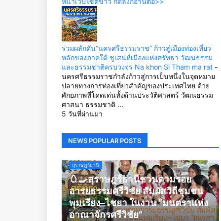
หน้าเว็บไซต์ข่าว กดลิ้งก์อ่านต่อ>>
ร่วมผลักดัน“นครศรีธรรมราช” ก้าวสู่เมืองท่องเที่ยว
หลักของภาคใต้ ชูเสน่ห์เมืองแห่งศรัทธา วัฒนธรรม
และธรรมชาติครบวงจร Na khon Si Tham ma rat
-
นครศรีธรรมราชกำลังก้าวสู่การเป็นหนึ่งในจุดหมาย
ปลายทางการท่องเที่ยวสำคัญของประเทศไทย ด้วย
ศักยภาพที่โดดเด่นทั้งด้านประวัติศาสตร์ วัฒนธรรม
ศาสนา ธรรมชาติ ...
5 วันที่ผ่านมา
NEWS POPULAR POSTS
สุราษฎร์ธานี
🥚🍳สุราษฎร์ธานีชวนตามรอย
อารยธรรมศรีวิชัย สัมผัสวิถีชุมชน
พุมเรียง–ไชยา ในงาน “มนตราแห่ง
อาณาจักรศรีวิชัย”